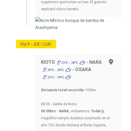
sugerimos que tomen un taxi. El guía les
explicará cómo hacerlo.
Día 9 - JUE / LUN.
KIOTO
- NARA
25ºC - 28ºC
- OSAKA
29ºC - 29ºC
25ºC - 29ºC
Distancia total recorrida:
105km
08:00 - Salida de Kioto.
09.00hrs - NARA
, visitaremos
Todai-ji
,
magnífico templo budista construido en el
año 752 donde destaca el Buda Gigante,