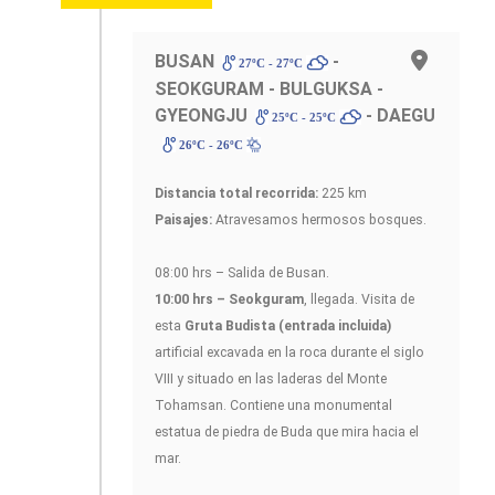
BUSAN
-
27ºC - 27ºC
SEOKGURAM - BULGUKSA -
GYEONGJU
- DAEGU
25ºC - 25ºC
26ºC - 26ºC
Distancia total recorrida:
225 km
Paisajes:
Atravesamos hermosos bosques.
08:00 hrs – Salida de Busan.
10:00 hrs – Seokguram
, llegada. Visita de
esta
Gruta Budista (entrada incluida)
artificial excavada en la roca durante el siglo
VIII y situado en las laderas del Monte
Tohamsan. Contiene una monumental
estatua de piedra de Buda que mira hacia el
mar.