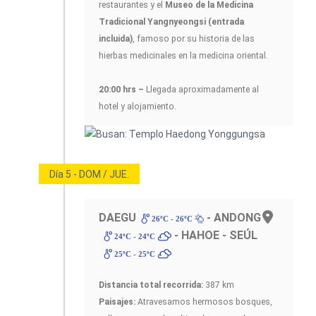
restaurantes y el
Museo de la Medicina
Tradicional Yangnyeongsi (entrada
incluida)
, famoso por su historia de las
hierbas medicinales en la medicina oriental.
20:00 hrs –
Llegada aproximadamente al
hotel y alojamiento.
Día 5 - DOM / JUE.
DAEGU
- ANDONG
26ºC - 26ºC
- HAHOE - SEÚL
24ºC - 24ºC
25ºC - 25ºC
Distancia total recorrida:
387 km
Paisajes:
Atravesamos hermosos bosques,