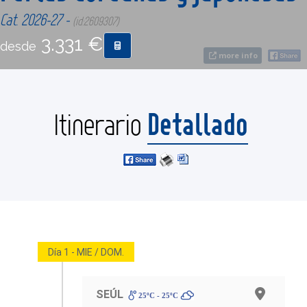
Cat. 2026-27 -
(id:2609307)
CONTACTO
3.331 €
desde
more info
MÁS
Detallado
Itinerario
Día 1 - MIE / DOM.
SEÚL
25ºC - 25ºC