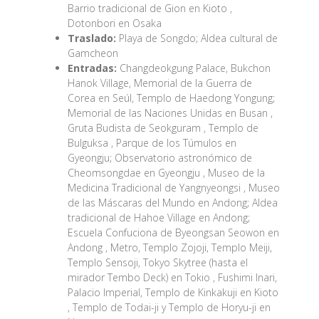
Barrio tradicional de Gion en Kioto ,
Dotonbori en Osaka
Traslado:
Playa de Songdo; Aldea cultural de
Gamcheon
Entradas:
Changdeokgung Palace, Bukchon
Hanok Village, Memorial de la Guerra de
Corea en Seúl, Templo de Haedong Yongung;
Memorial de las Naciones Unidas en Busan ,
Gruta Budista de Seokguram , Templo de
Bulguksa , Parque de los Túmulos en
Gyeongju; Observatorio astronómico de
Cheomsongdae en Gyeongju , Museo de la
Medicina Tradicional de Yangnyeongsi , Museo
de las Máscaras del Mundo en Andong; Aldea
tradicional de Hahoe Village en Andong;
Escuela Confuciona de Byeongsan Seowon en
Andong , Metro, Templo Zojoji, Templo Meiji,
Templo Sensoji, Tokyo Skytree (hasta el
mirador Tembo Deck) en Tokio , Fushimi Inari,
Palacio Imperial, Templo de Kinkakuji en Kioto
, Templo de Todai-ji y Templo de Horyu-ji en