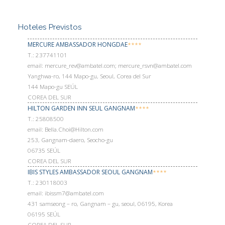
Hoteles Previstos
MERCURE AMBASSADOR HONGDAE
****
Т.: 237741101
email: mercure_rev@ambatel.com; mercure_rsvn@ambatel.com
Yanghwa-ro, 144 Mapo-gu, Seoul, Corea del Sur
144 Mapo-gu SEÚL
COREA DEL SUR
HILTON GARDEN INN SEUL GANGNAM
****
Т.: 25808500
email: Bella.Choi@Hilton.com
253, Gangnam-daero, Seocho-gu
06735 SEÚL
COREA DEL SUR
IBIS STYLES AMBASSADOR SEOUL GANGNAM
****
Т.: 230118003
email: ibissm7@ambatel.com
431 samseong – ro, Gangnam – gu, seoul, 06195, Korea
06195 SEÚL
COREA DEL SUR