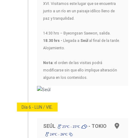
XVI. Visitamos este lugar que se encuentra
junto a un río en un paisaje idílico lleno de
paz y tranquilidad.
14:30 hrs – Byeongsan Saewon, salida.
18.30 hrs -
Llegada a
Seúl
al final de la tarde.
Alojamiento.
Nota:
el orden de las visitas podrá
modificarse sin que ello implique alteración
alguna en los contenidos.
Día 6 - LUN / VIE.
SEÚL
- TOKIO
25ºC - 25ºC
24ºC - 26ºC