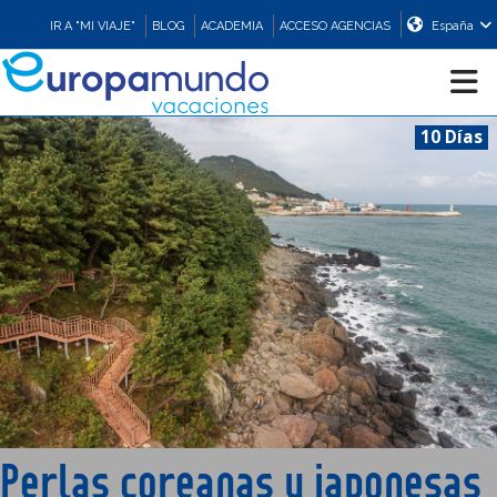
IR A "MI VIAJE"
BLOG
ACADEMIA
ACCESO AGENCIAS
España
10 Días
CRUCEROS
EUROPA
ASIA
ORIENTE
PROMOCIONES
Perlas coreanas y japonesas
COMPRAR