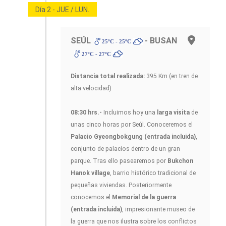
Día 2 - JUE / LUN.
SEÚL
- BUSAN
25ºC - 25ºC
27ºC - 27ºC
Distancia total realizada:
395 Km (en tren de
alta velocidad)
08:30 hrs.-
Incluimos hoy una
larga visita
de
unas cinco horas por Seúl. Conoceremos el
Palacio Gyeongbokgung
(entrada incluida)
,
conjunto de palacios dentro de un gran
parque. Tras ello pasearemos por
Bukchon
Hanok village
, barrio histórico tradicional de
pequeñas viviendas. Posteriormente
conocemos el
Memorial de la guerra
(entrada incluida)
, impresionante museo de
la guerra que nos ilustra sobre los conflictos