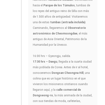
hacia el
Parque de los Túmulos
, tumbas de
los reyes del antiguo reino de Silla con más
de 1.500 años de antigüedad. Visitaremos
una de estas
tumbas (entrada incluida)
.
Caminando, llegaremos al
Observatorio
astronómico de Cheomsongdae
, el más
antiguo de Asia Oriental, Patrimonio de la
Humanidad por la Unesco.
16:00 hrs – Gyeongju, salida.
17:30 hrs – Daegu
, llegada a la cuarta ciudad
más poblada de Corea. Antes de ir al hotel,
conoceremos
Dongsan Cheongna Hill
, una
colina que es un lugar histórico en el que
vivieron los misioneros cristianos cuando
llegaron aquí, y la
calle comercial de
Dongseong-ro
, la más animada de la ciudad,
con sus tiendas de moda, cafeterías,