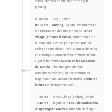
valles, campos de cultivo de arroz y de
ginseng.
08:00 hrs – Daegu, salida.
09.30 hrs – Andong
, llegada.- Visitaremos a
las afueras la aldea tradicional de
Hahoe
Village (entrada incluida)
, patrimonio de la
humanidad. Tiempo para pasear por las
calles de esta aldea rural que parece detenida
en el tiempo. Conoceremos también en este
lugar el fantástico
Museo de las Máscaras
del Mundo
utilizadas para danzas,
actividades médicas, en las ceremonias
religiosas o actuaciones teatrales.
Almuerzo
incluido
en restaurante local.
13:30 hrs – Hahoe Village (Andong), salida.
13:45 hrs –
Llegada a la
Escuela confuciana
de
Byeongsan Saewon
, fundada en el siglo