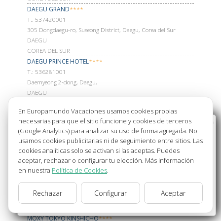
DAEGU GRAND
****
Т.: 537420001
305 Dongdaegu-ro, Suseong District, Daegu, Corea del Sur
DAEGU
COREA DEL SUR
DAEGU PRINCE HOTEL
****
Т.: 536281001
Daemyeong 2-dong, Daegu,
DAEGU
COREA DEL SUR
En Europamundo Vacaciones usamos cookies propias
SHINAGAWA PRINCE HOTEL
****
necesarias para que el sitio funcione y cookies de terceros
Т.: 334401111
Bienvenido a Europamundo Vacaciones, está usted
(Google Analytics) para analizar su uso de forma agregada. No
10-30 Takanawa 4-chome, Minato-ku
en el sitio internacional de:
usamos cookies publicitarias ni de seguimiento entre sitios. Las
108-8611 TOKIO
cookies analíticas solo se activan si las aceptas. Puedes
Wellcome to Europamundo Vacations, your in the
JAPON
aceptar, rechazar o configurar tu elección. Más información
international site of:
TOKYO DOME HOTEL
****
en nuestra
Política de Cookies
.
España
Т.: 358052111
1 Chome-3-61 Koraku, Bunky333;
Rechazar
Configurar
Aceptar
112-0004 TOKIO
cambiar/change
JAPON
MOXY TOKYO KINSHICHO
****