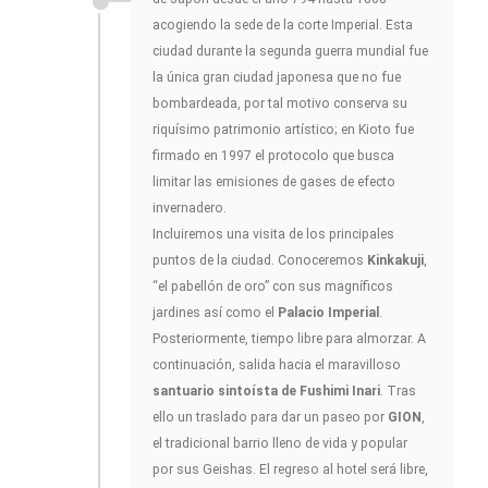
acogiendo la sede de la corte Imperial. Esta
ciudad durante la segunda guerra mundial fue
la única gran ciudad japonesa que no fue
bombardeada, por tal motivo conserva su
riquísimo patrimonio artístico; en Kioto fue
firmado en 1997 el protocolo que busca
limitar las emisiones de gases de efecto
invernadero.
Incluiremos una visita de los principales
puntos de la ciudad. Conoceremos
Kinkakuji
,
“el pabellón de oro” con sus magníficos
jardines así como el
Palacio Imperial
.
Posteriormente, tiempo libre para almorzar. A
continuación, salida hacia el maravilloso
santuario sintoísta de Fushimi Inari
. Tras
ello un traslado para dar un paseo por
GION
,
el tradicional barrio lleno de vida y popular
por sus Geishas. El regreso al hotel será libre,