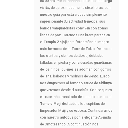
08.00 hrs- Por la mañana, haremos una
larga
visita,
de aproximadamente siete horas, con
nuestro guía por esta ciudad simplemente
impresionante Su actividad frenética, sus
barrios vanguardistas conviven con zonas
llenas de paz. Haremos una breve parada en
el
Templo Zojoji
para fotografiar la imagen
más hermosa de la Torre de Tokio. Destacan
los cientos y cientos de Jizos, deidades
talladas en piedra y consideradas guardianas
de los niños, quienes se adornan con gorros
de lana, baberos y molinos de viento. Luego
nos dirigiremos al famoso
cruce de Shibuya
,
que veremos desde el autobús. Se dice que es
el cruce más transitado del mundo. Iremos al
Templo Meiji
dedicado a los espíritus del
Emperador Meiji y su esposa. Continuaremos
con nuestro autobús por la elegante Avenida
de Omotesando. A continuación nos