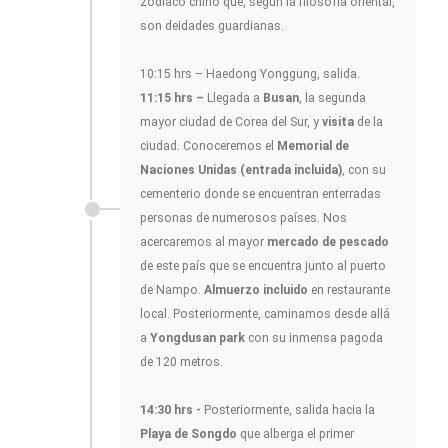
zodiaco chino que, según la filosofía oriental,
son deidades guardianas.
10:15 hrs – Haedong Yonggung, salida.
11:15 hrs –
Llegada a
Busan
, la segunda
mayor ciudad de Corea del Sur, y
visita
de la
ciudad. Conoceremos el
Memorial de
Naciones Unidas (entrada incluida)
, con su
cementerio donde se encuentran enterradas
personas de numerosos países. Nos
acercaremos al mayor
mercado de pescado
de este país que se encuentra junto al puerto
de Nampo.
Almuerzo incluido
en restaurante
local. Posteriormente, caminamos desde allá
a
Yongdusan park
con su inmensa pagoda
de 120 metros.
14:30 hrs -
Posteriormente, salida hacia la
Playa de Songdo
que alberga el primer