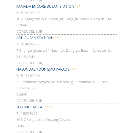
RAMADA ENCORE BUSAN STATION
***
Т.: 519220000
10 Jungang-daero 196beon-gil, Dong-gu, Busan, Corea del Sur
BUSAN
COREA DEL SUR
ASTI BUSAN STATION
****
Т.: 514098888
7-8 Jungang-daero 214beon-gil, Dong-gu, Busan, Corea del Sur
214 BUSAN
COREA DEL SUR
HAEUNDAE YOUNGMU PARADE
****
Т.: 517430003
25 Haeundaehaebyeon-ro 298beon-gil, Haeundae-gu, Busan,
Corea del Sur
BUSAN
COREA DEL SUR
SUSUNG DAEGU
****
Т.: 18991001
106-7 Yonghak-ro, Suseong District
DAEGU
COREA DEL SUR