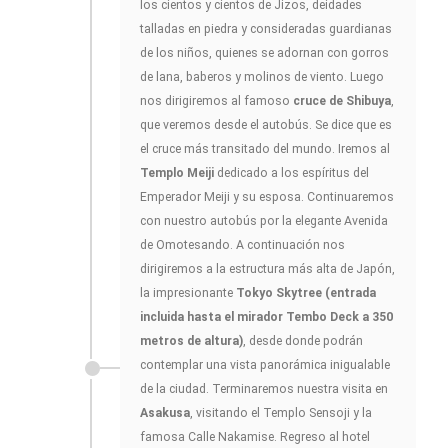
los cientos y cientos de Jizos, deidades
talladas en piedra y consideradas guardianas
de los niños, quienes se adornan con gorros
de lana, baberos y molinos de viento. Luego
nos dirigiremos al famoso
cruce de Shibuya
,
que veremos desde el autobús. Se dice que es
el cruce más transitado del mundo. Iremos al
Templo Meiji
dedicado a los espíritus del
Emperador Meiji y su esposa. Continuaremos
con nuestro autobús por la elegante Avenida
de Omotesando. A continuación nos
dirigiremos a la estructura más alta de Japón,
la impresionante
Tokyo Skytree (entrada
incluida hasta el mirador Tembo Deck a 350
metros de altura)
, desde donde podrán
contemplar una vista panorámica inigualable
de la ciudad. Terminaremos nuestra visita en
Asakusa
, visitando el Templo Sensoji y la
famosa Calle Nakamise. Regreso al hotel