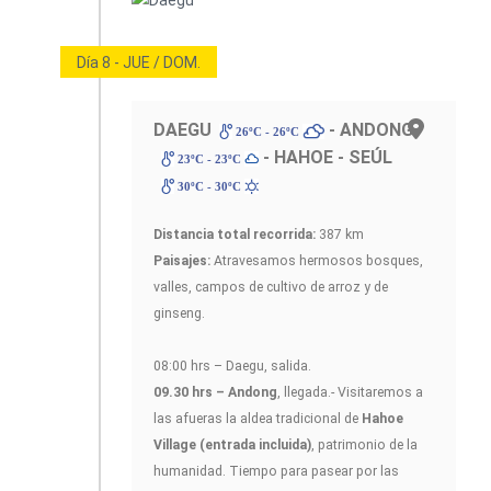
Día 8 - JUE / DOM.
DAEGU
- ANDONG
26ºC - 26ºC
- HAHOE - SEÚL
23ºC - 23ºC
30ºC - 30ºC
Distancia total recorrida:
387 km
Paisajes:
Atravesamos hermosos bosques,
valles, campos de cultivo de arroz y de
ginseng.
08:00 hrs – Daegu, salida.
09.30 hrs – Andong
, llegada.- Visitaremos a
las afueras la aldea tradicional de
Hahoe
Village (entrada incluida)
, patrimonio de la
humanidad. Tiempo para pasear por las