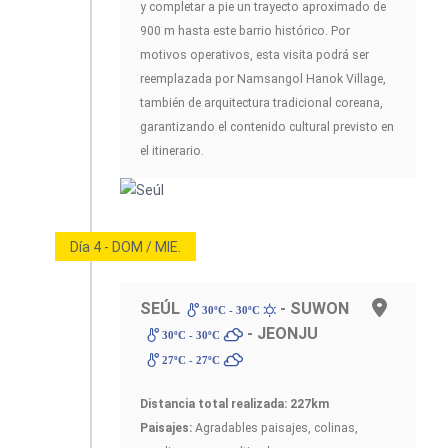
y completar a pie un trayecto aproximado de
900 m hasta este barrio histórico. Por
motivos operativos, esta visita podrá ser
reemplazada por Namsangol Hanok Village,
también de arquitectura tradicional coreana,
garantizando el contenido cultural previsto en
el itinerario.
Día 4 - DOM / MIE.
SEÚL
- SUWON
30ºC - 30ºC
- JEONJU
30ºC - 30ºC
27ºC - 27ºC
Distancia total realizada: 227km
Paisajes:
Agradables paisajes, colinas,