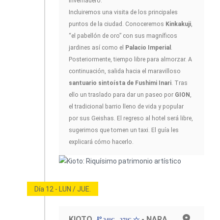
invernadero.
Incluiremos una visita de los principales
puntos de la ciudad. Conoceremos
Kinkakuji
,
“el pabellón de oro” con sus magníficos
jardines así como el
Palacio Imperial
.
Posteriormente, tiempo libre para almorzar. A
continuación, salida hacia el maravilloso
santuario sintoísta de Fushimi Inari
. Tras
ello un traslado para dar un paseo por
GION
,
el tradicional barrio lleno de vida y popular
por sus Geishas. El regreso al hotel será libre,
sugerimos que tomen un taxi. El guía les
explicará cómo hacerlo.
Día 12 - LUN / JUE.
KIOTO
- NARA