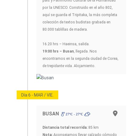
país y Patrimonio Cultural de la Humanidad
por la UNESCO. Construido en el año 802,
aquí se guarda el Tripitaka, la más completa
colección de textos budistas grabada en
80.000 tablillas de madera.
16.20 hrs – Haeinsa, salida.
19:00 hrs – Busan
, llegada. Nos
encontramos en la segunda ciudad de Corea,
de trepidante vida. Alojamiento.
Día 6 - MAR / VIE.
BUSAN
27ºC - 27ºC
Distancia total recorrida:
85 km
Nota:
Aconsejamos llevar calzado cómodo