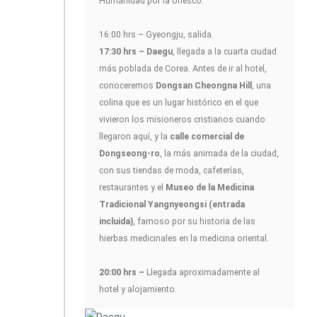
Humanidad por la Unesco.
16:00 hrs – Gyeongju, salida.
17:30 hrs – Daegu
, llegada a la cuarta ciudad
más poblada de Corea. Antes de ir al hotel,
conoceremos
Dongsan Cheongna Hill
, una
colina que es un lugar histórico en el que
vivieron los misioneros cristianos cuando
llegaron aquí, y la
calle comercial de
Dongseong-ro
, la más animada de la ciudad,
con sus tiendas de moda, cafeterías,
restaurantes y el
Museo de la Medicina
Tradicional Yangnyeongsi (entrada
incluida)
, famoso por su historia de las
hierbas medicinales en la medicina oriental.
20:00 hrs –
Llegada aproximadamente al
hotel y alojamiento.