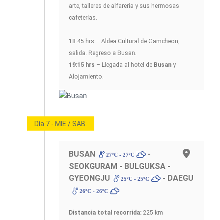
arte, talleres de alfarería y sus hermosas
cafeterías.
18:45 hrs – Aldea Cultural de Gamcheon,
salida. Regreso a Busan.
19:15 hrs
– Llegada al hotel de
Busan
y
Alojamiento.
Día 7 - MIE / SAB.
BUSAN
-
27ºC - 27ºC
SEOKGURAM - BULGUKSA -
GYEONGJU
- DAEGU
25ºC - 25ºC
26ºC - 26ºC
Distancia total recorrida:
225 km