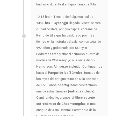
budismo durante el antiguo Reino de Silla.
12:15 hrs – Templo de Bulguksa, salida.
13:00 hrs – Gyeongju
, llegada. Visita de esta
ciudad costera, antigua capital coreana del
Reino de Silla que ha perdurado por más
tiempo en la historia del país, con un total de
992 años y gobernada por 56 reyes.
Podremos fotografiar el hermoso puente de
madera de Woljeonggyo a la orilla del río
Namcheon.
Almuerzo incluido.
Continuamos
hacia el
Parque de los Túmulos
, tumbas de
los reyes del antiguo reino de Silla con más
de 1.500 años de antigüedad. Visitaremos
una de estas
tumbas (entrada incluida)
.
Caminando, llegaremos al
Observatorio
astronómico de Cheomsongdae
, el más
antiguo de Asia Oriental, Patrimonio de la