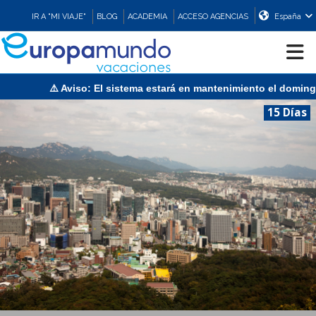
IR A "MI VIAJE"
BLOG
ACADEMIA
ACCESO AGENCIAS
España
Aviso: El sistema estará en mantenimiento el domingo 9 de agosto
CRUCEROS
15 Días
EUROPA
ASIA
ORIENTE
PROMOCIONES
COMPRAR