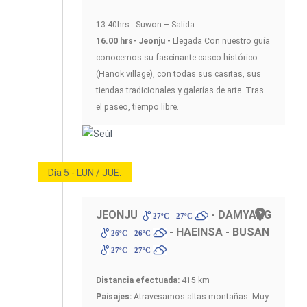
13:40hrs.- Suwon – Salida.
16.00 hrs- Jeonju -
Llegada Con nuestro guía
conocemos su fascinante casco histórico
(Hanok village), con todas sus casitas, sus
tiendas tradicionales y galerías de arte. Tras
el paseo, tiempo libre.
Día 5 - LUN / JUE.
JEONJU
- DAMYANG
27ºC - 27ºC
- HAEINSA - BUSAN
26ºC - 26ºC
27ºC - 27ºC
Distancia efectuada:
415 km
Paisajes:
Atravesamos altas montañas. Muy