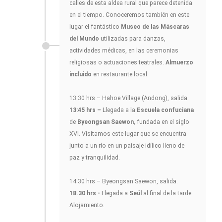
calles de esta aldea rural que parece detenida
en el tiempo. Conoceremos también en este
lugar el fantástico
Museo de las Máscaras
del Mundo
utilizadas para danzas,
actividades médicas, en las ceremonias
religiosas o actuaciones teatrales.
Almuerzo
incluido
en restaurante local.
13:30 hrs – Hahoe Village (Andong), salida.
13:45 hrs –
Llegada a la
Escuela confuciana
de
Byeongsan Saewon
, fundada en el siglo
XVI. Visitamos este lugar que se encuentra
junto a un río en un paisaje idílico lleno de
paz y tranquilidad.
14:30 hrs – Byeongsan Saewon, salida.
18.30 hrs -
Llegada a
Seúl
al final de la tarde.
Alojamiento.