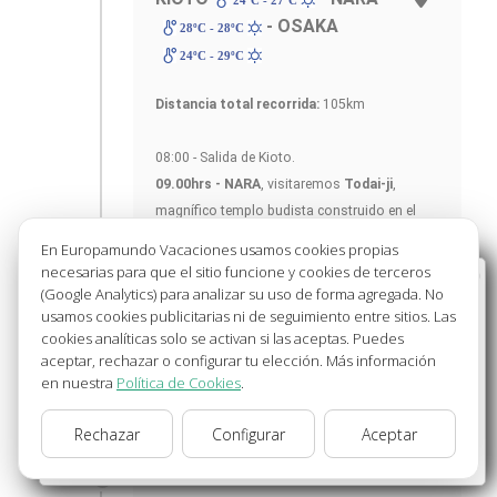
24ºC - 27ºC
- OSAKA
28ºC - 28ºC
24ºC - 29ºC
Distancia total recorrida:
105km
08:00 - Salida de Kioto.
09.00hrs - NARA
, visitaremos
Todai-ji
,
magnífico templo budista construido en el
año 752 donde destaca el Buda Gigante,
En Europamundo Vacaciones usamos cookies propias
siendo delicioso fotografiar, acariciar y
necesarias para que el sitio funcione y cookies de terceros
Bienvenido a Europamundo Vacaciones, está usted
alimentar a los venados que pasean por su
(Google Analytics) para analizar su uso de forma agregada. No
en el sitio internacional de:
usamos cookies publicitarias ni de seguimiento entre sitios. Las
parque.
cookies analíticas solo se activan si las aceptas. Puedes
Wellcome to Europamundo Vacations, your in the
aceptar, rechazar o configurar tu elección. Más información
international site of:
10.30hrs- Salida desde Nara.
en nuestra
Política de Cookies
.
España
11.15hrs-
Templo Budista de
HORYU-JI
,
Patrimonio de la Humanidad. Tiempo libre en
Rechazar
Configurar
Aceptar
cambiar/change
este complejo que cuenta con seminario,
monasterio y templos, su pagoda principal es