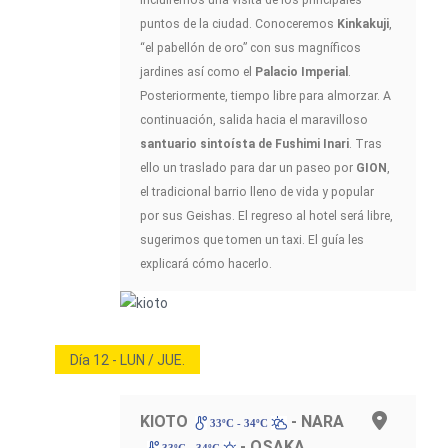
puntos de la ciudad. Conoceremos
Kinkakuji
,
“el pabellón de oro” con sus magníficos
jardines así como el
Palacio Imperial
.
Posteriormente, tiempo libre para almorzar. A
continuación, salida hacia el maravilloso
santuario sintoísta de Fushimi Inari
. Tras
ello un traslado para dar un paseo por
GION
,
el tradicional barrio lleno de vida y popular
por sus Geishas. El regreso al hotel será libre,
sugerimos que tomen un taxi. El guía les
explicará cómo hacerlo.
Día 12 - LUN / JUE.
KIOTO
- NARA
33ºC - 34ºC
- OSAKA
33ºC - 34ºC