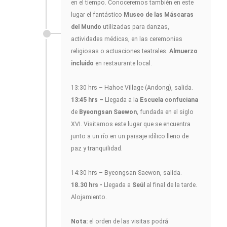
en el tiempo. Conoceremos también en este
lugar el fantástico
Museo de las Máscaras
del Mundo
utilizadas para danzas,
actividades médicas, en las ceremonias
religiosas o actuaciones teatrales.
Almuerzo
incluido
en restaurante local.
13:30 hrs – Hahoe Village (Andong), salida.
13:45 hrs –
Llegada a la
Escuela confuciana
de
Byeongsan Saewon
, fundada en el siglo
XVI. Visitamos este lugar que se encuentra
junto a un río en un paisaje idílico lleno de
paz y tranquilidad.
14:30 hrs – Byeongsan Saewon, salida.
18.30 hrs -
Llegada a
Seúl
al final de la tarde.
Alojamiento.
Nota:
el orden de las visitas podrá