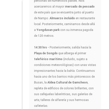
personas de numerosos países. Nos
acercaremos al mayor
mercado de pescado
de este país que se encuentra junto al puerto
de Nampo.
Almuerzo incluido
en restaurante
local. Posteriormente, caminamos desde allá
a
Yongdusan park
con su inmensa pagoda
de 120 metros.
14:30 hrs -
Posteriormente, salida hacia la
Playa de Songdo
que alberga el primer
teleférico marítimo
(incluido, sujeto a
condiciones meteorológicas) con unas vistas
impresionantes hacia la bahía. Continuamos
hacia uno de los barrios más pintorescos de
Busan, la
Aldea Cultural de Gamcheon
,
repleta de edificios de colores brillantes, con
sus callejuelas laberínticas, sus galerías de
arte, talleres de alfarería y sus hermosas
cafeterías.