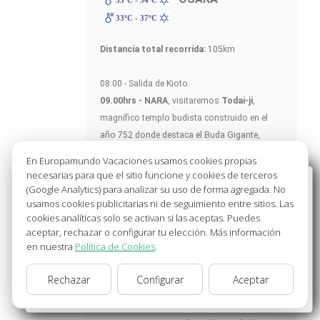
33ºC - 37ºC
Distancia total recorrida:
105km
08:00 - Salida de Kioto.
09.00hrs - NARA
, visitaremos
Todai-ji
,
magnífico templo budista construido en el
año 752 donde destaca el Buda Gigante,
siendo delicioso fotografiar, acariciar y
En Europamundo Vacaciones usamos cookies propias
alimentar a los venados que pasean por su
necesarias para que el sitio funcione y cookies de terceros
Bienvenido a Europamundo Vacaciones, está usted
parque.
(Google Analytics) para analizar su uso de forma agregada. No
en el sitio internacional de:
usamos cookies publicitarias ni de seguimiento entre sitios. Las
cookies analíticas solo se activan si las aceptas. Puedes
Wellcome to Europamundo Vacations, your in the
10.30hrs- Salida desde Nara.
aceptar, rechazar o configurar tu elección. Más información
international site of:
11.15hrs-
Templo Budista de
HORYU-JI
,
en nuestra
Política de Cookies
.
España
Patrimonio de la Humanidad. Tiempo libre en
este complejo que cuenta con seminario,
Rechazar
Configurar
Aceptar
cambiar/change
monasterio y templos, su pagoda principal es
uno de los edificios de madera más antiguos