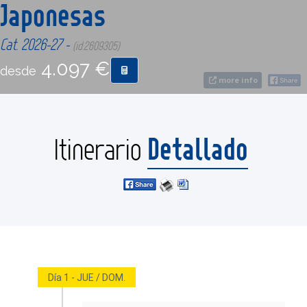
Japonesas
CONTACTO
Cat. 2026-27 -
(id:2609305)
4.097 €
desde
MÁS
more info
Detallado
Itinerario
Día 1 - JUE / DOM.