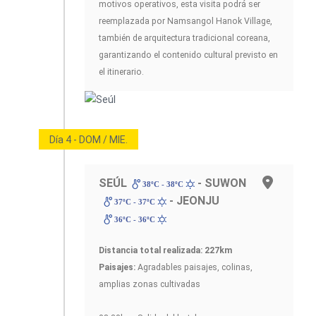
motivos operativos, esta visita podrá ser
reemplazada por Namsangol Hanok Village,
también de arquitectura tradicional coreana,
garantizando el contenido cultural previsto en
el itinerario.
Día 4 - DOM / MIE.
SEÚL
- SUWON
38ºC - 38ºC
- JEONJU
37ºC - 37ºC
36ºC - 36ºC
Distancia total realizada: 227km
Paisajes:
Agradables paisajes, colinas,
amplias zonas cultivadas