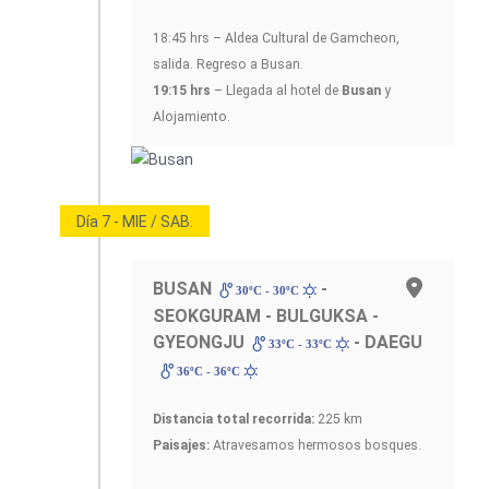
18:45 hrs – Aldea Cultural de Gamcheon,
salida. Regreso a Busan.
19:15 hrs
– Llegada al hotel de
Busan
y
Alojamiento.
Día 7 - MIE / SAB.
BUSAN
-
30ºC - 30ºC
SEOKGURAM - BULGUKSA -
GYEONGJU
- DAEGU
33ºC - 33ºC
36ºC - 36ºC
Distancia total recorrida:
225 km
Paisajes:
Atravesamos hermosos bosques.