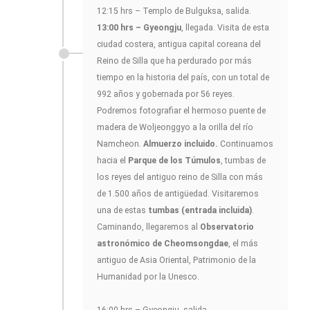
12:15 hrs – Templo de Bulguksa, salida.
13:00 hrs – Gyeongju
, llegada. Visita de esta
ciudad costera, antigua capital coreana del
Reino de Silla que ha perdurado por más
tiempo en la historia del país, con un total de
992 años y gobernada por 56 reyes.
Podremos fotografiar el hermoso puente de
madera de Woljeonggyo a la orilla del río
Namcheon.
Almuerzo incluido.
Continuamos
hacia el
Parque de los Túmulos
, tumbas de
los reyes del antiguo reino de Silla con más
de 1.500 años de antigüedad. Visitaremos
una de estas
tumbas (entrada incluida)
.
Caminando, llegaremos al
Observatorio
astronómico de Cheomsongdae
, el más
antiguo de Asia Oriental, Patrimonio de la
Humanidad por la Unesco.
16:00 hrs – Gyeongju, salida.