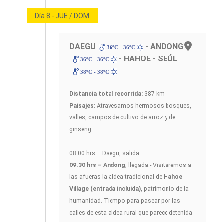
Día 8 - JUE / DOM.
DAEGU
- ANDONG
36ºC - 36ºC
- HAHOE - SEÚL
36ºC - 36ºC
38ºC - 38ºC
Distancia total recorrida:
387 km
Paisajes:
Atravesamos hermosos bosques,
valles, campos de cultivo de arroz y de
ginseng.
08:00 hrs – Daegu, salida.
09.30 hrs – Andong
, llegada.- Visitaremos a
las afueras la aldea tradicional de
Hahoe
Village (entrada incluida)
, patrimonio de la
humanidad. Tiempo para pasear por las
calles de esta aldea rural que parece detenida