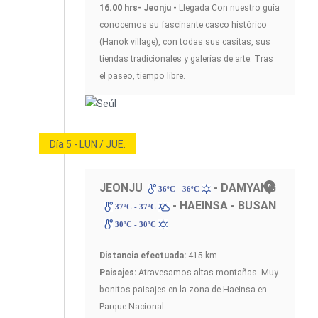
16.00 hrs- Jeonju -
Llegada Con nuestro guía
conocemos su fascinante casco histórico
(Hanok village), con todas sus casitas, sus
tiendas tradicionales y galerías de arte. Tras
el paseo, tiempo libre.
Día 5 - LUN / JUE.
JEONJU
- DAMYANG
36ºC - 36ºC
- HAEINSA - BUSAN
37ºC - 37ºC
30ºC - 30ºC
Distancia efectuada:
415 km
Paisajes:
Atravesamos altas montañas. Muy
bonitos paisajes en la zona de Haeinsa en
Parque Nacional.