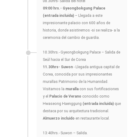
08.30hrs- Salida del hotel
09:00 hrs.- Gyeongbokgung Palace
(entrada incluida)
– Llegada a este
impresionante palacio con 600 años de
historia, donde asistiremos -si se realiza- a la
ceremonia del cambio de guardia.
10.30hrs.- Gyeongbokgung Palace – Salida de
Seúl hacia el Sur de Corea
11.30hrs- Suwon
- Llegada antigua capital de
Corea, conocida por sus impresionantes
murallas Patrimonio de la Humanidad.
Visitamos la
muralla
con sus fortificaciones
y el
Palacio de Verano
conocido como
Hwaseong Haenggung
(entrada incluida)
que
destaca por su arquitectura tradicional.
Almuerzo incluido
en restaurante local.
13:40hrs.- Suwon – Salida.