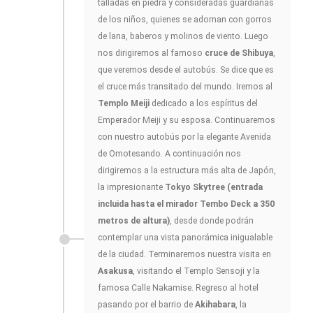
talladas en piedra y consideradas guardianas
de los niños, quienes se adornan con gorros
de lana, baberos y molinos de viento. Luego
nos dirigiremos al famoso
cruce de Shibuya
,
que veremos desde el autobús. Se dice que es
el cruce más transitado del mundo. Iremos al
Templo Meiji
dedicado a los espíritus del
Emperador Meiji y su esposa. Continuaremos
con nuestro autobús por la elegante Avenida
de Omotesando. A continuación nos
dirigiremos a la estructura más alta de Japón,
la impresionante
Tokyo Skytree (entrada
incluida hasta el mirador Tembo Deck a 350
metros de altura)
, desde donde podrán
contemplar una vista panorámica inigualable
de la ciudad. Terminaremos nuestra visita en
Asakusa
, visitando el Templo Sensoji y la
famosa Calle Nakamise. Regreso al hotel
pasando por el barrio de
Akihabara
, la