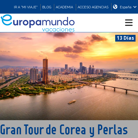
IR A "MI VIAJE"
BLOG
ACADEMIA
ACCESO AGENCIAS
España
13 Días
CRUCEROS
EUROPA
ASIA
ORIENTE
PROMOCIONES
Gran Tour de Corea y Perlas
COMPRAR