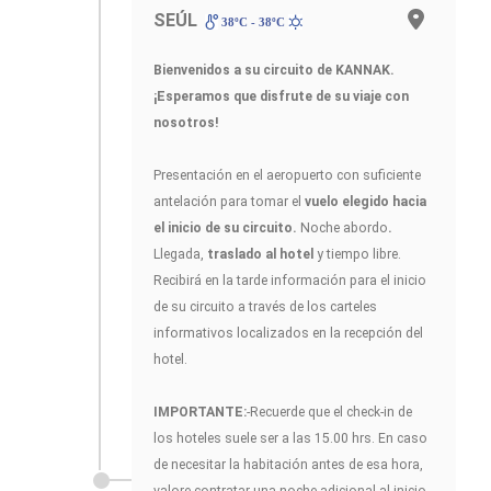
SEÚL
38ºC - 38ºC
Bienvenidos a su circuito de KANNAK.
¡Esperamos que disfrute de su viaje con
nosotros!
Presentación en el aeropuerto con suficiente
antelación para tomar el
vuelo elegido hacia
el inicio de su circuito.
Noche abordo
.
Llegada,
traslado al hotel
y tiempo libre.
Recibirá en la tarde información para el inicio
de su circuito a través de los carteles
informativos localizados en la recepción del
hotel.
IMPORTANTE:
-Recuerde que el check-in de
los hoteles suele ser a las 15.00 hrs. En caso
de necesitar la habitación antes de esa hora,
valore contratar una noche adicional al inicio