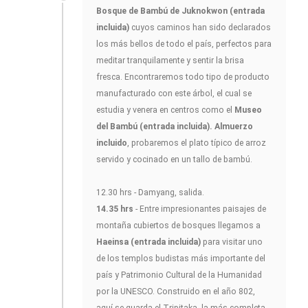
Bosque de Bambú de Juknokwon
(entrada
incluida)
cuyos caminos han sido declarados
los más bellos de todo el país, perfectos para
meditar tranquilamente y sentir la brisa
fresca. Encontraremos todo tipo de producto
manufacturado con este árbol, el cual se
estudia y venera en centros como el
Museo
del Bambú (entrada incluida). Almuerzo
incluido
, probaremos el plato típico de arroz
servido y cocinado en un tallo de bambú.
12.30 hrs - Damyang, salida.
14.35 hrs
- Entre impresionantes paisajes de
montaña cubiertos de bosques llegamos a
Haeinsa (entrada incluida)
para visitar uno
de los templos budistas más importante del
país y Patrimonio Cultural de la Humanidad
por la UNESCO. Construido en el año 802,
aquí se guarda el Tripitaka, la más completa