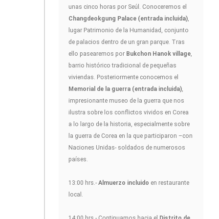
unas cinco horas por Seúl. Conoceremos el
Changdeokgung Palace (entrada incluida)
,
lugar Patrimonio de la Humanidad, conjunto
de palacios dentro de un gran parque. Tras
ello pasearemos por
Bukchon Hanok village
,
barrio histórico tradicional de pequeñas
viviendas. Posteriormente conocemos el
Memorial de la guerra (entrada incluida)
,
impresionante museo de la guerra que nos
ilustra sobre los conflictos vividos en Corea
a lo largo de la historia, especialmente sobre
la guerra de Corea en la que participaron –con
Naciones Unidas- soldados de numerosos
países.
13:00 hrs.-
Almuerzo incluido
en restaurante
local.
14:00 hrs.- Continuamos hacia el
Distrito de