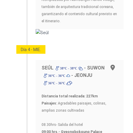
también de arquitectura tradicional coreana,
garantizando el contenido cultural previsto en
el itinerario.
Día 4 - MIE.
SEÚL
- SUWON
38ºC - 38ºC
- JEONJU
36ºC - 36ºC
36ºC - 36ºC
Distancia total realizada: 227km
Paisajes:
Agradables paisajes, colinas,
amplias zonas cultivadas
08.30hrs- Salida del hotel
09:00 hrs.- Gyeongbokgung Palace