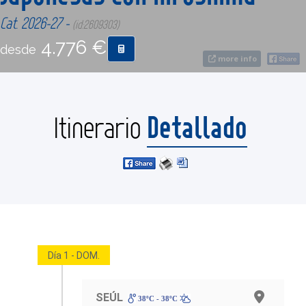
Cat. 2026-27 -
(id:2609303)
CONTACTO
4.776 €
desde
more info
MÁS
Detallado
Itinerario
Día 1 - DOM.
SEÚL
38ºC - 38ºC