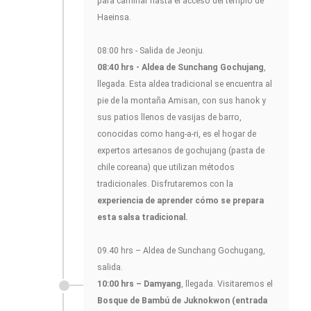
para caminar hasta el acceso del templo de
Haeinsa.
08:00 hrs - Salida de Jeonju.
08:40 hrs - Aldea de Sunchang Gochujang
,
llegada. Esta aldea tradicional se encuentra al
pie de la montaña Amisan, con sus hanok y
sus patios llenos de vasijas de barro,
conocidas como hang-a-ri, es el hogar de
expertos artesanos de gochujang (pasta de
chile coreana) que utilizan métodos
tradicionales. Disfrutaremos con la
experiencia de aprender cómo se prepara
esta salsa tradicional.
09.40 hrs – Aldea de Sunchang Gochugang,
salida.
10:00 hrs – Damyang
, llegada. Visitaremos el
Bosque de Bambú de Juknokwon
(entrada