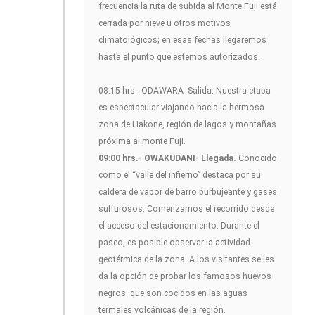
frecuencia la ruta de subida al Monte Fuji está
cerrada por nieve u otros motivos
climatológicos; en esas fechas llegaremos
hasta el punto que estemos autorizados.
08:15 hrs.- ODAWARA- Salida. Nuestra etapa
es espectacular viajando hacia la hermosa
zona de Hakone, región de lagos y montañas
próxima al monte Fuji.
09:00 hrs.- OWAKUDANI- Llegada.
Conocido
como el “valle del infierno” destaca por su
caldera de vapor de barro burbujeante y gases
sulfurosos. Comenzamos el recorrido desde
el acceso del estacionamiento. Durante el
paseo, es posible observar la actividad
geotérmica de la zona. A los visitantes se les
da la opción de probar los famosos huevos
negros, que son cocidos en las aguas
termales volcánicas de la región.