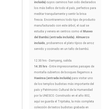
incluida)
cuyos caminos han sido declarados
los más bellos de todo el país, perfectos para
meditar tranquilamente y sentir la brisa
fresca. Encontraremos todo tipo de producto
manufacturado con este árbol, el cual se
estudia y venera en centros como el
Museo
del Bambú (entrada incluida). Almuerzo
incluido
, probaremos el plato típico de arroz
servido y cocinado en un tallo de bambú.
12.30 hrs - Damyang, salida.
14.35 hrs
- Entre impresionantes paisajes de
montaña cubiertos de bosques llegamos a
Haeinsa (entrada incluida)
para visitar uno
de los templos budistas más importante del
país y Patrimonio Cultural de la Humanidad
por la UNESCO. Construido en el año 802,
aquí se guarda el Tripitaka, la más completa
colección de textos budistas grabada en