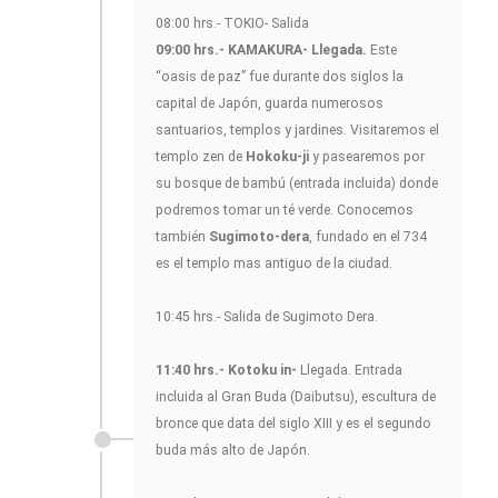
08:00 hrs.- TOKIO- Salida
09:00 hrs.- KAMAKURA- Llegada.
Este
“oasis de paz” fue durante dos siglos la
capital de Japón, guarda numerosos
santuarios, templos y jardines. Visitaremos el
templo zen de
Hokoku-ji
y pasearemos por
su bosque de bambú (entrada incluida) donde
podremos tomar un té verde. Conocemos
también
Sugimoto-dera
, fundado en el 734
es el templo mas antiguo de la ciudad.
10:45 hrs.- Salida de Sugimoto Dera.
11:40 hrs.- Kotoku in-
Llegada. Entrada
incluida al Gran Buda (Daibutsu), escultura de
bronce que data del siglo XIII y es el segundo
buda más alto de Japón.