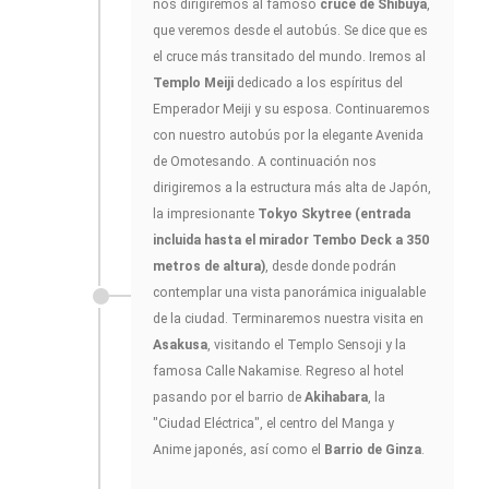
nos dirigiremos al famoso
cruce de Shibuya
,
que veremos desde el autobús. Se dice que es
el cruce más transitado del mundo. Iremos al
Templo Meiji
dedicado a los espíritus del
Emperador Meiji y su esposa. Continuaremos
con nuestro autobús por la elegante Avenida
de Omotesando. A continuación nos
dirigiremos a la estructura más alta de Japón,
la impresionante
Tokyo Skytree (entrada
incluida hasta el mirador Tembo Deck a 350
metros de altura)
, desde donde podrán
contemplar una vista panorámica inigualable
de la ciudad. Terminaremos nuestra visita en
Asakusa
, visitando el Templo Sensoji y la
famosa Calle Nakamise. Regreso al hotel
pasando por el barrio de
Akihabara
, la
"Ciudad Eléctrica", el centro del Manga y
Anime japonés, así como el
Barrio de Ginza
.