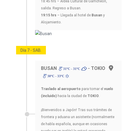
18:45 hrs – Aldea Cultural de Gamcheon,
salida. Regreso a Busan.
19:15 hrs
– Llegada al hotel de
Busan
y
Alojamiento.
Día 7 - SAB.
BUSAN
- TOKIO
31ºC - 31ºC
30ºC - 33ºC
Traslado al aeropuerto
para tomar el
vuelo
(incluido)
hacia la ciudad de
TOKIO
.
¡Bienvenidos a Japón! Tras sus trámites de
frontera y aduana un asistente (normalmente
de habla española, aunque en ocasiones