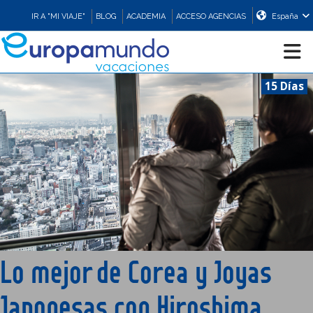
IR A "MI VIAJE"
BLOG
ACADEMIA
ACCESO AGENCIAS
España
15 Días
CRUCEROS
EUROPA
ASIA
ORIENTE
Lo mejor de Corea y Joyas
PROMOCIONES
Japonesas con Hiroshima
COMPRAR