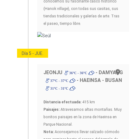
conocemos su fascinante casco histórico
(Hanok village), con todas sus casitas, sus
tiendas tradicionales y galerías de arte. Tras
el paseo, tiempo libre.
Día 5 - JUE.
JEONJU
- DAMYANG
36ºC - 36ºC
- HAEINSA - BUSAN
37ºC - 37ºC
31ºC - 31ºC
Distancia efectuada:
415 km
Paisajes:
Atravesamos altas montañas. Muy
bonitos paisajes en la zona de Haeinsa en
Parque Nacional.
Nota:
Aconsejamos llevar calzado cómodo