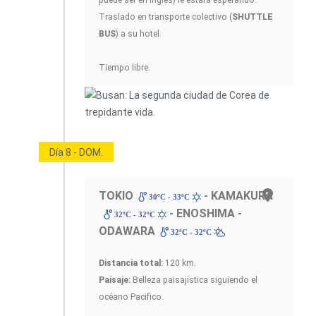
puede ser en inglés) le estará esperando.
Traslado en transporte colectivo (
SHUTTLE
BUS
) a su hotel.
Tiempo libre.
Día 8 - DOM.
TOKIO
- KAMAKURA
30ºC - 33ºC
- ENOSHIMA -
32ºC - 32ºC
ODAWARA
32ºC - 32ºC
Distancia total:
120 km.
Paisaje:
Belleza paisajística siguiendo el
océano Pacifico.