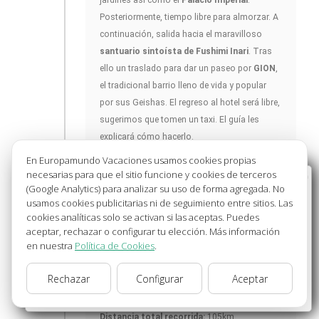
jardines así como el
Palacio Imperial
.
Posteriormente, tiempo libre para almorzar. A
continuación, salida hacia el maravilloso
santuario sintoísta de Fushimi Inari
. Tras
ello un traslado para dar un paseo por
GION
,
el tradicional barrio lleno de vida y popular
por sus Geishas. El regreso al hotel será libre,
sugerimos que tomen un taxi. El guía les
explicará cómo hacerlo.
En Europamundo Vacaciones usamos cookies propias
necesarias para que el sitio funcione y cookies de terceros
Bienvenido a Europamundo Vacaciones, está usted
(Google Analytics) para analizar su uso de forma agregada. No
en el sitio internacional de:
usamos cookies publicitarias ni de seguimiento entre sitios. Las
Día 12 - JUE.
cookies analíticas solo se activan si las aceptas. Puedes
Wellcome to Europamundo Vacations, your in the
aceptar, rechazar o configurar tu elección. Más información
international site of:
en nuestra
Política de Cookies
.
KIOTO
- NARA
32ºC - 34ºC
España
- OSAKA
34ºC - 35ºC
Rechazar
Configurar
Aceptar
cambiar/change
33ºC - 36ºC
Distancia total recorrida:
105km