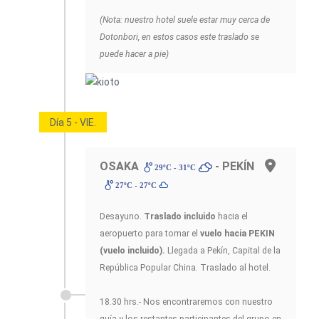
(Nota: nuestro hotel suele estar muy cerca de
Dotonbori, en estos casos este traslado se
puede hacer a pie)
Día 5 - VIE.
OSAKA
- PEKÍN
29ºC - 31ºC
27ºC - 27ºC
Desayuno.
Traslado incluido
hacia el
aeropuerto para tomar el
vuelo hacia PEKIN
(vuelo incluido).
Llegada a Pekín, Capital de la
República Popular China. Traslado al hotel.
18.30 hrs.- Nos encontraremos con nuestro
guía y los restantes participantes del grupo en