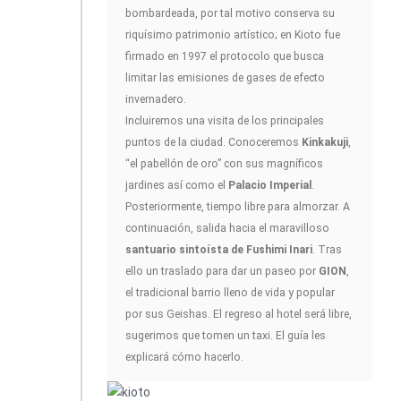
bombardeada, por tal motivo conserva su
riquísimo patrimonio artístico; en Kioto fue
firmado en 1997 el protocolo que busca
limitar las emisiones de gases de efecto
invernadero.
Incluiremos una visita de los principales
puntos de la ciudad. Conoceremos
Kinkakuji
,
“el pabellón de oro” con sus magníficos
jardines así como el
Palacio Imperial
.
Posteriormente, tiempo libre para almorzar. A
continuación, salida hacia el maravilloso
santuario sintoísta de Fushimi Inari
. Tras
ello un traslado para dar un paseo por
GION
,
el tradicional barrio lleno de vida y popular
por sus Geishas. El regreso al hotel será libre,
sugerimos que tomen un taxi. El guía les
explicará cómo hacerlo.