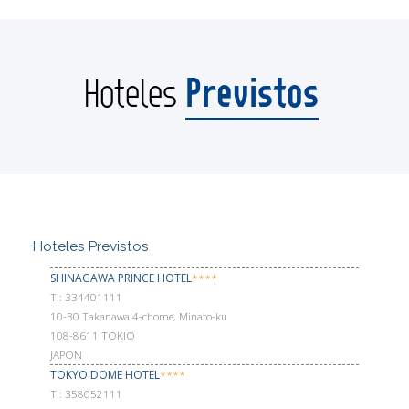
Previstos
Hoteles
Hoteles Previstos
SHINAGAWA PRINCE HOTEL
****
Т.: 334401111
10-30 Takanawa 4-chome, Minato-ku
108-8611 TOKIO
JAPON
TOKYO DOME HOTEL
****
Т.: 358052111