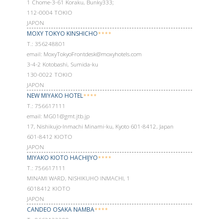
1 Chome-3-61 Koraku, Bunky333;
112-0004 TOKIO
JAPON
MOXY TOKYO KINSHICHO
****
Т.: 356248801
email: MoxyTokyoFrontdesk@moxyhotels.com
3-4-2 Kotobashi, Sumida-ku
130-0022 TOKIO
JAPON
NEW MIYAKO HOTEL
****
Т.: 756617111
email: MG01@gmt.jtb.jp
17, Nishikujo-Inmachi Minami-ku, Kyoto 601-8412, Japan
601-8412 KIOTO
JAPON
MIYAKO KIOTO HACHIJYO
****
Т.: 756617111
MINAMI WARD, NISHIKUHO INMACHI, 1
6018412 KIOTO
JAPON
CANDEO OSAKA NAMBA
****