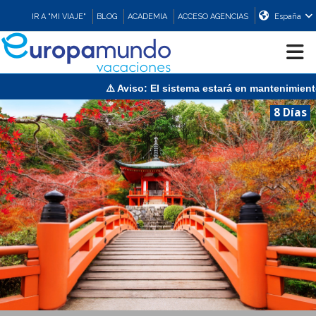
IR A "MI VIAJE"
BLOG
ACADEMIA
ACCESO AGENCIAS
España
⚠️ Aviso: El sistema estará en mantenimiento el doming
CRUCEROS
8 Días
EUROPA
ASIA
ORIENTE
PROMOCIONES
COMPRAR