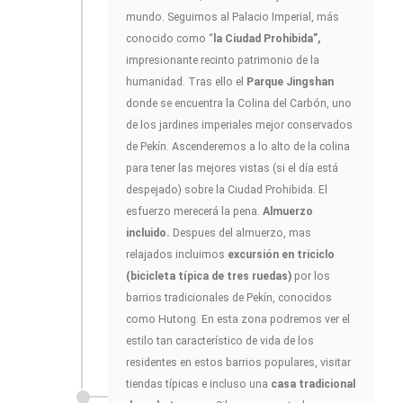
mundo. Seguimos al Palacio Imperial, más
conocido como “
la Ciudad Prohibida”,
impresionante recinto patrimonio de la
humanidad. Tras ello el
Parque Jingshan
donde se encuentra la Colina del Carbón, uno
de los jardines imperiales mejor conservados
de Pekín. Ascenderemos a lo alto de la colina
para tener las mejores vistas (si el día está
despejado) sobre la Ciudad Prohibida. El
esfuerzo merecerá la pena.
Almuerzo
incluido.
Despues del almuerzo, mas
relajados incluimos
excursión en triciclo
(bicicleta típica de tres ruedas)
por los
barrios tradicionales de Pekín, conocidos
como Hutong. En esta zona podremos ver el
estilo tan característico de vida de los
residentes en estos barrios populares, visitar
tiendas típicas e incluso una
casa tradicional