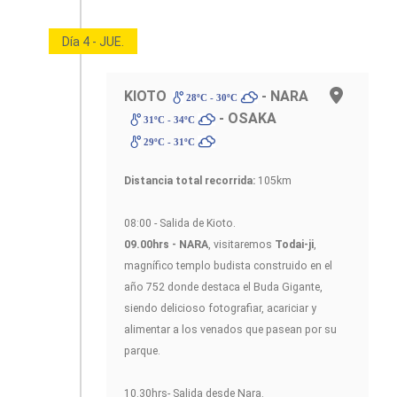
Día 4 - JUE.
KIOTO
- NARA
28ºC - 30ºC
- OSAKA
31ºC - 34ºC
29ºC - 31ºC
Distancia total recorrida:
105km
08:00 - Salida de Kioto.
09.00hrs - NARA
, visitaremos
Todai-ji
,
magnífico templo budista construido en el
año 752 donde destaca el Buda Gigante,
siendo delicioso fotografiar, acariciar y
alimentar a los venados que pasean por su
parque.
10.30hrs- Salida desde Nara.