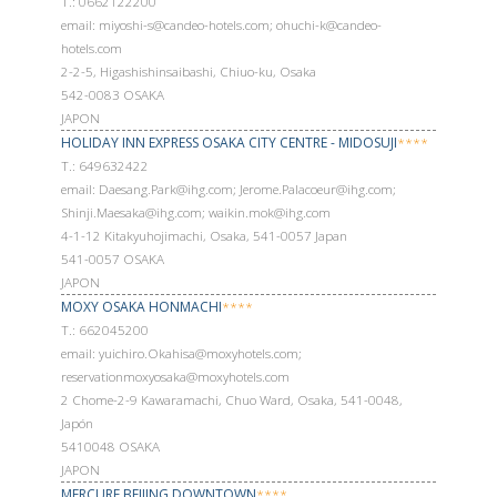
Т.: 0662122200
email: miyoshi-s@candeo-hotels.com; ohuchi-k@candeo-
hotels.com
2-2-5, Higashishinsaibashi, Chiuo-ku, Osaka
542-0083 OSAKA
JAPON
HOLIDAY INN EXPRESS OSAKA CITY CENTRE - MIDOSUJI
****
Т.: 649632422
email: Daesang.Park@ihg.com; Jerome.Palacoeur@ihg.com;
Shinji.Maesaka@ihg.com; waikin.mok@ihg.com
4-1-12 Kitakyuhojimachi, Osaka, 541-0057 Japan
541-0057 OSAKA
JAPON
MOXY OSAKA HONMACHI
****
Т.: 662045200
email: yuichiro.Okahisa@moxyhotels.com;
reservationmoxyosaka@moxyhotels.com
2 Chome-2-9 Kawaramachi, Chuo Ward, Osaka, 541-0048,
Japón
5410048 OSAKA
JAPON
MERCURE BEIJING DOWNTOWN
****