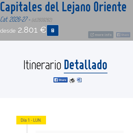
Capitales del Lejano Oriente
CONTACTO
Cat. 2026-27 -
(id:2609262)
2.801 €
desde
MÁS
more info
Detallado
Itinerario
Día 1 - LUN.