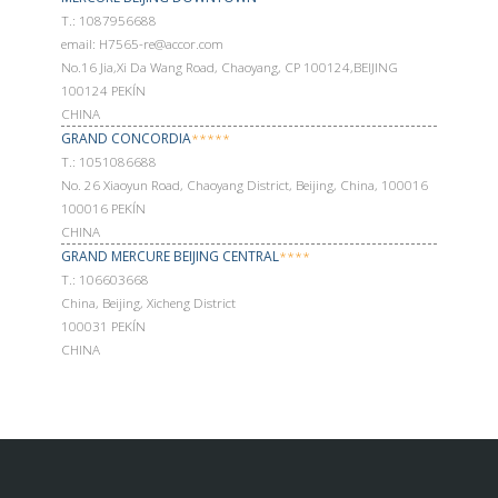
Т.: 1087956688
email: H7565-re@accor.com
No.16 Jia,Xi Da Wang Road, Chaoyang, CP 100124,BEIJING
100124 PEKÍN
CHINA
GRAND CONCORDIA
*****
Т.: 1051086688
No. 26 Xiaoyun Road, Chaoyang District, Beijing, China, 100016
100016 PEKÍN
CHINA
GRAND MERCURE BEIJING CENTRAL
****
Т.: 106603668
China, Beijing, Xicheng District
100031 PEKÍN
CHINA