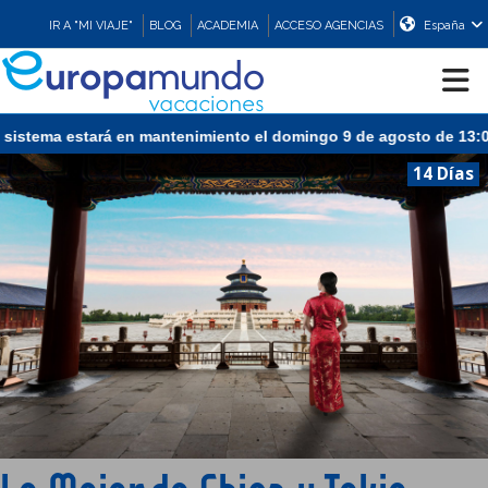
IR A "MI VIAJE"
BLOG
ACADEMIA
ACCESO AGENCIAS
España
ará en mantenimiento el domingo 9 de agosto de 13:00 a 15:30 (CE
CRUCEROS
14 Días
EUROPA
ASIA
ORIENTE
PROMOCIONES
COMPRAR