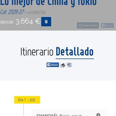
Lo Mejor de China y Tokio
Cat. 2026-27 -
(id:2609259)
CONTACTO
3.664 €
desde
more info
MÁS
Detallado
Itinerario
Día 1 - JUE.
SHANGHÁI