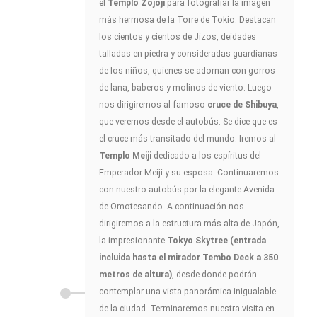
el
Templo Zojoji
para fotografiar la imagen
más hermosa de la Torre de Tokio. Destacan
los cientos y cientos de Jizos, deidades
talladas en piedra y consideradas guardianas
de los niños, quienes se adornan con gorros
de lana, baberos y molinos de viento. Luego
nos dirigiremos al famoso
cruce de Shibuya
,
que veremos desde el autobús. Se dice que es
el cruce más transitado del mundo. Iremos al
Templo Meiji
dedicado a los espíritus del
Emperador Meiji y su esposa. Continuaremos
con nuestro autobús por la elegante Avenida
de Omotesando. A continuación nos
dirigiremos a la estructura más alta de Japón,
la impresionante
Tokyo Skytree (entrada
incluida hasta el mirador Tembo Deck a 350
metros de altura)
, desde donde podrán
contemplar una vista panorámica inigualable
de la ciudad. Terminaremos nuestra visita en