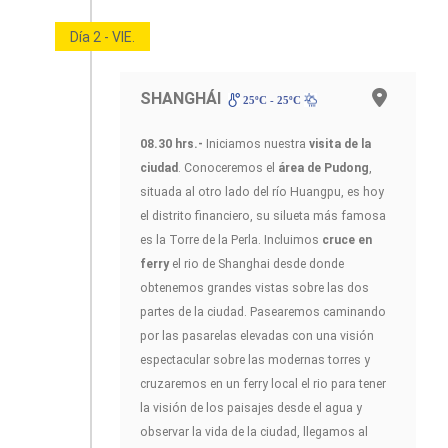
Día 2 - VIE.
SHANGHÁI
25ºC - 25ºC
08.30 hrs.-
Iniciamos nuestra
visita de la
ciudad
. Conoceremos el
área de Pudong
,
situada al otro lado del río Huangpu, es hoy
el distrito financiero, su silueta más famosa
es la Torre de la Perla. Incluimos
cruce en
ferry
el rio de Shanghai desde donde
obtenemos grandes vistas sobre las dos
partes de la ciudad. Pasearemos caminando
por las pasarelas elevadas con una visión
espectacular sobre las modernas torres y
cruzaremos en un ferry local el rio para tener
la visión de los paisajes desde el agua y
observar la vida de la ciudad, llegamos al