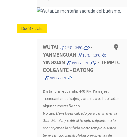
Día 8 - JUE.
WUTAI
-
24ºC - 24ºC
YANMENGUAN
-
13ºC - 13ºC
YINGXIAN
- TEMPLO
19ºC - 19ºC
COLGANTE - DATONG
20ºC - 20ºC
Distancia recorrida:
440 KM
Paisajes:
Interesantes paisajes, zonas poco habitadas
algunas montañosas.
Notas:
Lleve buen calzado para caminar en la
Gran Muralla y subir al templo colgante, no le
aconsejamos la subida a este templo si usted
tiene vértigo, claustrofobia o problemas de