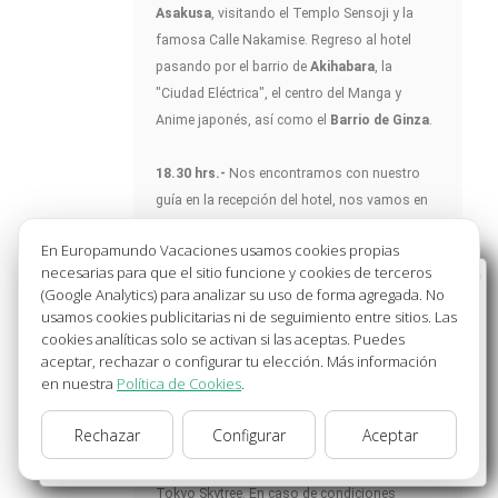
Asakusa
, visitando el Templo Sensoji y la
famosa Calle Nakamise. Regreso al hotel
pasando por el barrio de
Akihabara
, la
"Ciudad Eléctrica", el centro del Manga y
Anime japonés, así como el
Barrio de Ginza
.
18.30 hrs.-
Nos encontramos con nuestro
guía en la recepción del hotel, nos vamos en
metro (billetes incluidos) a la
zona de
En Europamundo Vacaciones usamos cookies propias
Shinjuku.
A continuación, iremos dando un
necesarias para que el sitio funcione y cookies de terceros
Bienvenido a Europamundo Vacaciones, está usted
paseo hasta el restaurante para descubrir
(Google Analytics) para analizar su uso de forma agregada. No
en el sitio internacional de:
esta zona que cuenta con una animada vida
usamos cookies publicitarias ni de seguimiento entre sitios. Las
nocturna.
Cena incluida
en restaurante local.
cookies analíticas solo se activan si las aceptas. Puedes
Wellcome to Europamundo Vacations, your in the
aceptar, rechazar o configurar tu elección. Más información
Regreso al hotel nuevamente en metro
international site of:
en nuestra
Política de Cookies
.
acompañados por nuestro guía.
España
Rechazar
Configurar
Aceptar
Nota:
El orden de la visita podrá verse
cambiar/change
afectado dependiendo de la entrada a la
Tokyo Skytree. En caso de condiciones