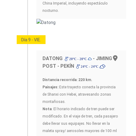
China Imperial, incluyendo espectáculo
nocturno.
Día 9 - VIE.
DATONG
- JIMING
20ºC - 20ºC
POST - PEKÍN
24ºC - 24ºC
Distancia recorrida: 220 km.
Paisajes:
Este trayecto conecta la provincia
de Shanxi con Hebei, atravesando zonas
montañosas.
Nota
: El horario indicado de tren puede ser
modificado. En el viaje de tren, cada pasajero
debe llevar sus equipajes. No llevar en la
maleta spray/ aerosoles mayores de 100 ml