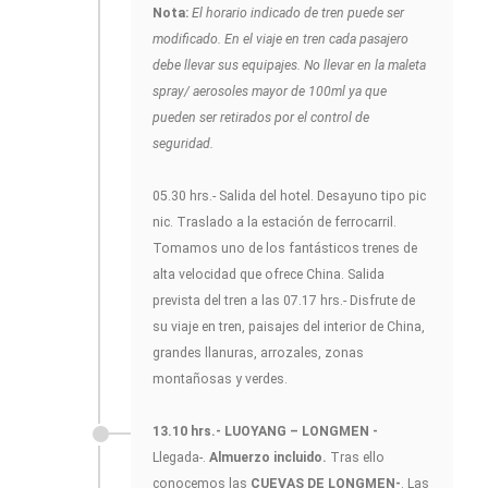
Nota:
El horario indicado de tren puede ser
modificado. En el viaje en tren cada pasajero
debe llevar sus equipajes. No llevar en la maleta
spray/ aerosoles mayor de 100ml ya que
pueden ser retirados por el control de
seguridad.
05.30 hrs.- Salida del hotel. Desayuno tipo pic
nic. Traslado a la estación de ferrocarril.
Tomamos uno de los fantásticos trenes de
alta velocidad que ofrece China. Salida
prevista del tren a las 07.17 hrs.- Disfrute de
su viaje en tren, paisajes del interior de China,
grandes llanuras, arrozales, zonas
montañosas y verdes.
13.10 hrs.- LUOYANG – LONGMEN -
Llegada-.
Almuerzo incluido.
Tras ello
conocemos las
CUEVAS DE LONGMEN-
. Las