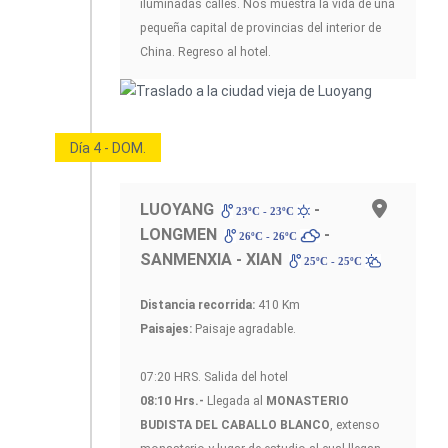
iluminadas calles. Nos muestra la vida de una
pequeña capital de provincias del interior de
China. Regreso al hotel.
Día 4 - DOM.
LUOYANG
-
23ºC - 23ºC
LONGMEN
-
26ºC - 26ºC
SANMENXIA - XIAN
25ºC - 25ºC
Distancia recorrida:
410 Km
Paisajes:
Paisaje agradable.
07:20 HRS. Salida del hotel
08:10 Hrs.-
Llegada al
MONASTERIO
BUDISTA DEL CABALLO BLANCO
, extenso