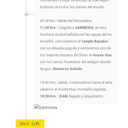
monasterio y lugar de estudio al cual llegan
budistas de todos los países del mundo.
09:30 hrs.- Salida del Monasterio
11:30 Hrs.-
Llegada a
SANMEXIA
, en esta
histórica ciudad bañada por las aguas del rio
Amarillo, conoceremos el
templo Baoulon
con su elevada pagoda y visitaremos uno de
los mejores museos de China: el
museo Guo
con los carros funerarios del antiguo estado
de guo.
Almuerzo incluido.
14:30 Hrs.- Salida. Continuamos hacia el este,
veremos el monte Hua, montaña sagrada.
18:30 Hrs.- XIAN
, llegada y alojamiento.
Día 5 - LUN.