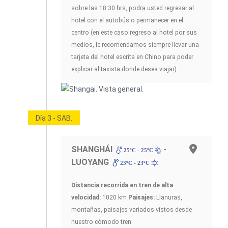
sobre las 18.30 hrs, podra usted regresar al
hotel con el autobús o permanecer en el
centro (en este caso regreso al hotel por sus
medios, le recomendamos siempre llevar una
tarjeta del hotel escrita en Chino para poder
explicar al taxista donde desea viajar).
Día 3 - SAB.
SHANGHÁI
-
25ºC - 25ºC
LUOYANG
23ºC - 23ºC
Distancia recorrida en tren de alta
velocidad:
1020 km
Paisajes:
Llanuras,
montañas, paisajes variados vistos desde
nuestro cómodo tren.