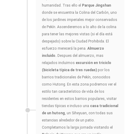
humanidad. Tras ello el
Parque Jingshan
donde se encuentra la Colina del Carbón, uno
de los jardines imperiales mejor conservados
de Pekín. Ascenderemos a lo alto de la colina
para tener las mejores vistas (si el día está
despejado) sobre la Ciudad Prohibida. El
esfuerzo merecerá la pena.
Almuerzo
incluido.
Despues del almuerzo, mas
relajados incluimos
excursión en triciclo
(bicicleta típica de tres ruedas)
por los
barrios tradicionales de Pekín, conocidos
como Hutong. En esta zona podremos ver el
estilo tan característico de vida de los
residentes en estos barrios populares, visitar
tiendas típicas e incluso una
casa tradicional
de un hutong
, un Siheyuan, con todas sus
estancias alrededor de un patio.
Completamos la larga jornada visitando el