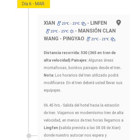
Día 6 - MAR.
XIAN
- LINFEN
25ºC - 25ºC
- MANSIÓN CLAN
25ºC - 25ºC
WANG - PINGYAO
21ºC - 21ºC
Distancia recorrida: 530 (365 en tren de
alta velocidad)
Paisajes:
Algunas áreas
montañosas, bonitos paisajes desde el tren..
Nota:
Los horarios del tren utilizado podrá
modificarse. En el tren deberá usted llevar sus
equipajes.
06.45 hrs.- Salida del hotel hacia la estación
de tren. Viajamos en modernísimo tren de alta
velocidad, en menos de tres horas llegamos a
Lingfen (
salida prevista a las 08.08 de Xian)
donde nuestro autocar nos espera y