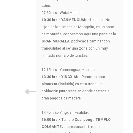
salud.
07.30 hrs.- Wutai –salida-.
10.30 hrs.- YANMENGUAN
–Llegada-. No
lejos de los límites de Mongolia, en un paso
de montaña, conocemos aquí una parte de la
GRAN MURALLA,
podremos caminar con
tranquilidad al ser una zona con un muy
limitado número de turistas.
12.15 hrs.- Yanmenguan –salida-.
13.30 hrs.- YINGXIAN .
Paramos para
almorzar (incluido)
en esta tranquila
población pintoresca en donde destaca su
gran pagoda de madera.
14.45 hrs.- Yingxian –salida-.
16.00 hrs.-
Templo
Xuancong .
TEMPLO
COLGANTE,
impresionante templo