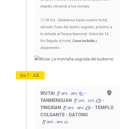
respeto observar a los monjes.
17.30 hrs.- Saldremos hacia nuestro hotel,
ubicado fuera del recinto sagrado, próximo a
la entrada al Parque Nacional. Sobre las 18
hrs llegada al hotel,
Cena incluida
y
alojamiento.
Día 7 - JUE.
WUTAI
-
28ºC - 28ºC
YANMENGUAN
-
23ºC - 23ºC
YINGXIAN
- TEMPLO
28ºC - 28ºC
COLGANTE - DATONG
30ºC - 30ºC