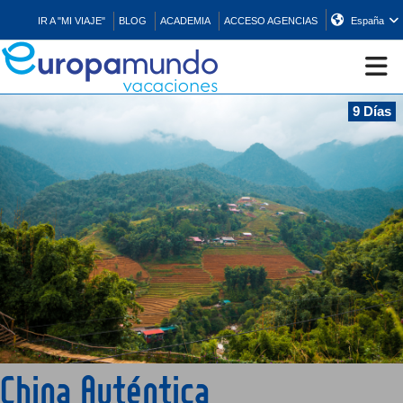
IR A "MI VIAJE"
BLOG
ACADEMIA
ACCESO AGENCIAS
España
9 Días
CRUCEROS
EUROPA
ASIA
ORIENTE
PROMOCIONES
China Auténtica
COMPRAR