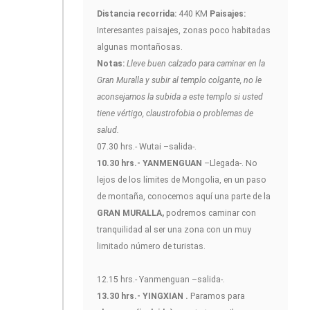
Distancia recorrida:
440 KM
Paisajes:
Interesantes paisajes, zonas poco habitadas
algunas montañosas.
Notas:
Lleve buen calzado para caminar en la
Gran Muralla y subir al templo colgante, no le
aconsejamos la subida a este templo si usted
tiene vértigo, claustrofobia o problemas de
salud.
07.30 hrs.- Wutai –salida-.
10.30 hrs.- YANMENGUAN
–Llegada-. No
lejos de los límites de Mongolia, en un paso
de montaña, conocemos aquí una parte de la
GRAN MURALLA,
podremos caminar con
tranquilidad al ser una zona con un muy
limitado número de turistas.
12.15 hrs.- Yanmenguan –salida-.
13.30 hrs.- YINGXIAN .
Paramos para