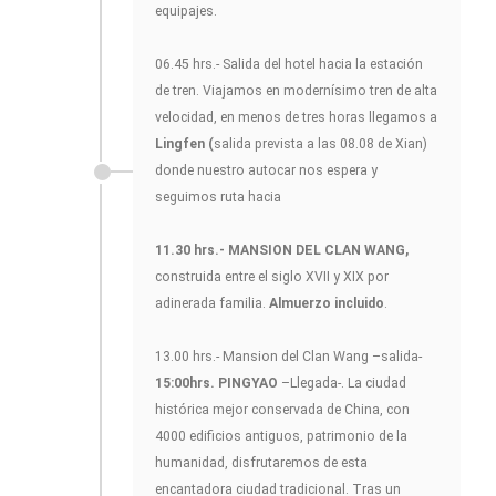
equipajes.
06.45 hrs.- Salida del hotel hacia la estación
de tren. Viajamos en modernísimo tren de alta
velocidad, en menos de tres horas llegamos a
Lingfen (
salida prevista a las 08.08 de Xian)
donde nuestro autocar nos espera y
seguimos ruta hacia
11.30 hrs.- MANSION DEL CLAN WANG,
construida entre el siglo XVII y XIX por
adinerada familia.
Almuerzo incluido
.
13.00 hrs.- Mansion del Clan Wang –salida-
15:00hrs. PINGYAO
–Llegada-. La ciudad
histórica mejor conservada de China, con
4000 edificios antiguos, patrimonio de la
humanidad, disfrutaremos de esta
encantadora ciudad tradicional. Tras un