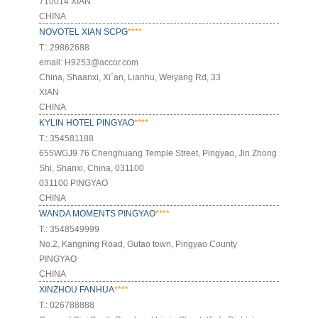
710014 XIAN
CHINA
NOVOTEL XIAN SCPG
****
Т.: 29862688
email: H9253@accor.com
China, Shaanxi, Xi´an, Lianhu, Weiyang Rd, 33
XIAN
CHINA
KYLIN HOTEL PINGYAO
****
Т.: 354581188
655WGJ9 76 Chenghuang Temple Street, Pingyao, Jin Zhong
Shi, Shanxi, China, 031100
031100 PINGYAO
CHINA
WANDA MOMENTS PINGYAO
****
Т.: 3548549999
No.2, Kangning Road, Gutao town, Pingyao County
PINGYAO
CHINA
XINZHOU FANHUA
****
Т.: 026788888