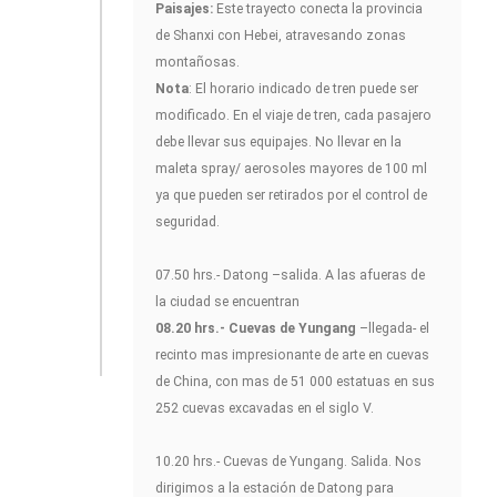
Paisajes:
Este trayecto conecta la provincia
de Shanxi con Hebei, atravesando zonas
montañosas.
Nota
: El horario indicado de tren puede ser
modificado. En el viaje de tren, cada pasajero
debe llevar sus equipajes. No llevar en la
maleta spray/ aerosoles mayores de 100 ml
ya que pueden ser retirados por el control de
seguridad.
07.50 hrs.- Datong –salida. A las afueras de
la ciudad se encuentran
08.20 hrs.-
Cuevas de Yungang
–llegada- el
recinto mas impresionante de arte en cuevas
de China, con mas de 51 000 estatuas en sus
252 cuevas excavadas en el siglo V.
10.20 hrs.- Cuevas de Yungang. Salida. Nos
dirigimos a la estación de Datong para