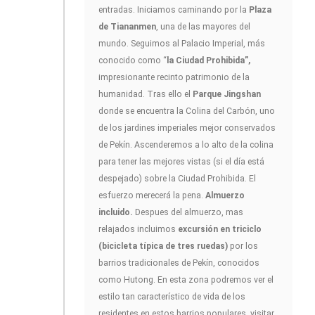
entradas. Iniciamos caminando por la
Plaza
de Tiananmen
, una de las mayores del
mundo. Seguimos al Palacio Imperial, más
conocido como “
la Ciudad Prohibida”,
impresionante recinto patrimonio de la
humanidad. Tras ello el
Parque Jingshan
donde se encuentra la Colina del Carbón, uno
de los jardines imperiales mejor conservados
de Pekín. Ascenderemos a lo alto de la colina
para tener las mejores vistas (si el día está
despejado) sobre la Ciudad Prohibida. El
esfuerzo merecerá la pena.
Almuerzo
incluido.
Despues del almuerzo, mas
relajados incluimos
excursión en triciclo
(bicicleta típica de tres ruedas)
por los
barrios tradicionales de Pekín, conocidos
como Hutong. En esta zona podremos ver el
estilo tan característico de vida de los
residentes en estos barrios populares, visitar