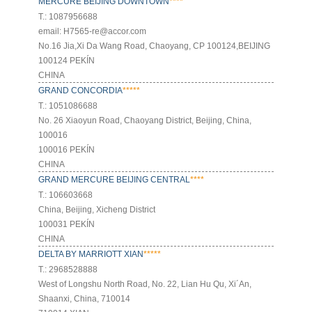
MERCURE BEIJING DOWNTOWN
****
Т.: 1087956688
email: H7565-re@accor.com
No.16 Jia,Xi Da Wang Road, Chaoyang, CP 100124,BEIJING
100124 PEKÍN
CHINA
GRAND CONCORDIA
*****
Т.: 1051086688
No. 26 Xiaoyun Road, Chaoyang District, Beijing, China,
100016
100016 PEKÍN
CHINA
GRAND MERCURE BEIJING CENTRAL
****
Т.: 106603668
China, Beijing, Xicheng District
100031 PEKÍN
CHINA
DELTA BY MARRIOTT XIAN
*****
Т.: 2968528888
West of Longshu North Road, No. 22, Lian Hu Qu, Xi´An,
Shaanxi, China, 710014