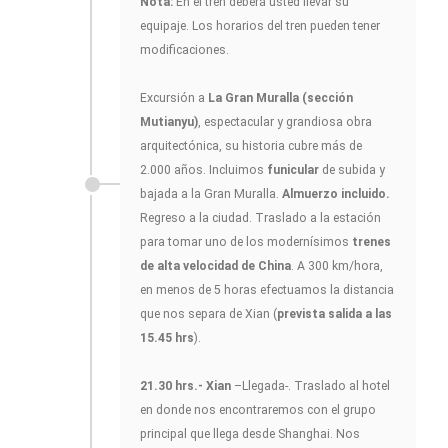
Nota:
En el tren deberá usted llevar su
equipaje. Los horarios del tren pueden tener
modificaciones.
Excursión a
La Gran Muralla (sección
Mutianyu)
, espectacular y grandiosa obra
arquitectónica, su historia cubre más de
2.000 años. Incluimos
funicular
de subida y
bajada a la Gran Muralla.
Almuerzo incluido.
Regreso a la ciudad. Traslado a la estación
para tomar uno de los modernísimos
trenes
de alta velocidad de China
. A 300 km/hora,
en menos de 5 horas efectuamos la distancia
que nos separa de Xian (
prevista salida a las
15.45 hrs
).
21.30 hrs.- Xian
–Llegada-. Traslado al hotel
en donde nos encontraremos con el grupo
principal que llega desde Shanghai. Nos