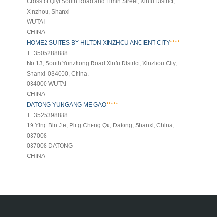
Cross of Qiyi South Road and Limin Street, Xinfu District,
Xinzhou, Shanxi
WUTAI
CHINA
HOME2 SUITES BY HILTON XINZHOU ANCIENT CITY
****
Т.: 3505288888
No.13, South Yunzhong Road Xinfu District, Xinzhou City,
Shanxi, 034000, China.
034000 WUTAI
CHINA
DATONG YUNGANG MEIGAO
*****
Т.: 3525398888
19 Ying Bin Jie, Ping Cheng Qu, Datong, Shanxi, China,
037008
037008 DATONG
CHINA