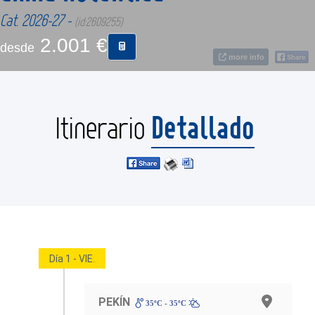
Cat. 2026-27 -
(id:2609255)
CONTACTO
2.001 €
desde
more info
MÁS
Detallado
Itinerario
Día 1 - VIE.
PEKÍN
35ºC - 35ºC