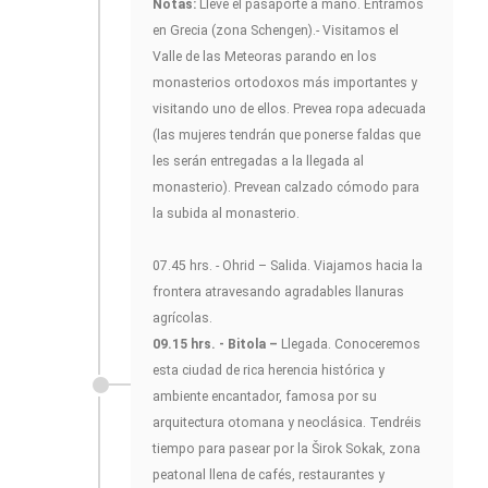
Notas:
Lleve el pasaporte a mano. Entramos
en Grecia (zona Schengen).- Visitamos el
Valle de las Meteoras parando en los
monasterios ortodoxos más importantes y
visitando uno de ellos. Prevea ropa adecuada
(las mujeres tendrán que ponerse faldas que
les serán entregadas a la llegada al
monasterio). Prevean calzado cómodo para
la subida al monasterio.
07.45 hrs. - Ohrid – Salida. Viajamos hacia la
frontera atravesando agradables llanuras
agrícolas.
09.15 hrs. - Bitola –
Llegada. Conoceremos
esta ciudad de rica herencia histórica y
ambiente encantador, famosa por su
arquitectura otomana y neoclásica. Tendréis
tiempo para pasear por la Širok Sokak, zona
peatonal llena de cafés, restaurantes y