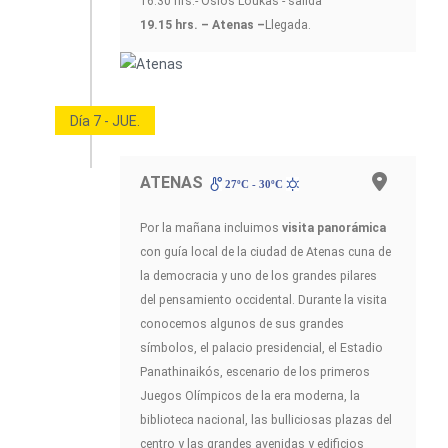
16.30 hrs.- Osios Loukas - salida
19.15 hrs. – Atenas –
Llegada.
Día 7 - JUE.
ATENAS
27ºC - 30ºC
Por la mañana incluimos
visita panorámica
con guía local de la ciudad de Atenas cuna de
la democracia y uno de los grandes pilares
del pensamiento occidental. Durante la visita
conocemos algunos de sus grandes
símbolos, el palacio presidencial, el Estadio
Panathinaikós, escenario de los primeros
Juegos Olímpicos de la era moderna, la
biblioteca nacional, las bulliciosas plazas del
centro y las grandes avenidas y edificios