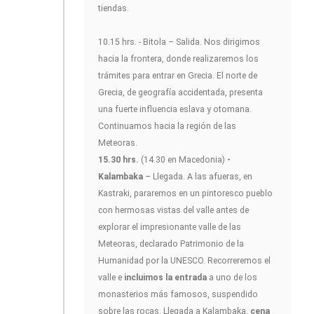
tiendas.
10.15 hrs. - Bitola – Salida. Nos dirigimos
hacia la frontera, donde realizaremos los
trámites para entrar en Grecia. El norte de
Grecia, de geografía accidentada, presenta
una fuerte influencia eslava y otomana.
Continuamos hacia la región de las
Meteoras.
15.30 hrs.
(14.30 en Macedonia)
-
Kalambaka
– Llegada. A las afueras, en
Kastraki, pararemos en un pintoresco pueblo
con hermosas vistas del valle antes de
explorar el impresionante valle de las
Meteoras, declarado Patrimonio de la
Humanidad por la UNESCO. Recorreremos el
valle e
incluimos la entrada
a uno de los
monasterios más famosos, suspendido
sobre las rocas. Llegada a Kalambaka,
cena