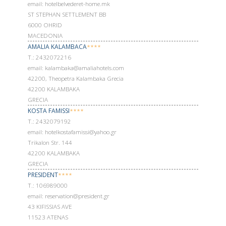
email: hotelbelvederet-home.mk
ST STEPHAN SETTLEMENT BB
6000 OHRID
MACEDONIA
AMALIA KALAMBACA
****
Т.: 2432072216
email: kalambaka@amaliahotels.com
42200, Theopetra Kalambaka Grecia
42200 KALAMBAKA
GRECIA
KOSTA FAMISSI
****
Т.: 2432079192
email: hotelkostafamissi@yahoo.gr
Trikalon Str. 144
42200 KALAMBAKA
GRECIA
PRESIDENT
****
Т.: 106989000
email: reservation@president.gr
43 KIFISSIAS AVE
11523 ATENAS