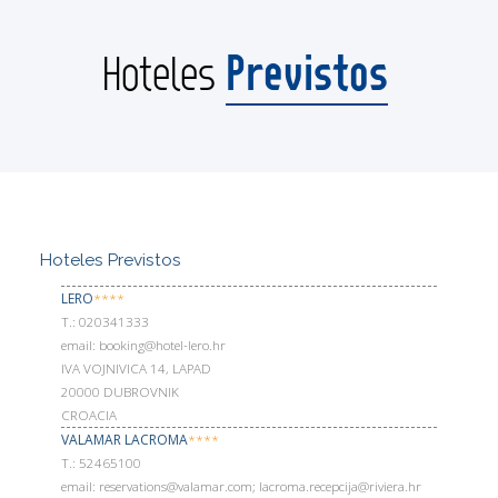
Previstos
Hoteles
Hoteles Previstos
LERO
****
Т.: 020341333
email: booking@hotel-lero.hr
IVA VOJNIVICA 14, LAPAD
20000 DUBROVNIK
CROACIA
VALAMAR LACROMA
****
Т.: 52465100
email: reservations@valamar.com; lacroma.recepcija@riviera.hr