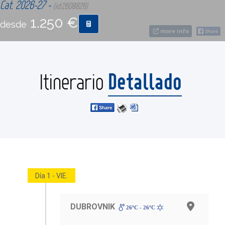
Cat. 2026-27 -
(id:2608826)
1.250 €
desde
CONTACTO
more info
MÁS
Detallado
Itinerario
Día 1 - VIE.
DUBROVNIK
26ºC - 26ºC