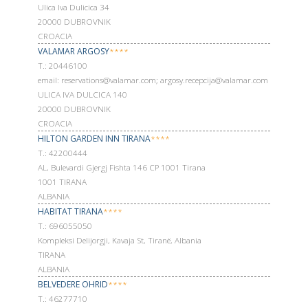
Ulica Iva Dulicica 34
20000 DUBROVNIK
CROACIA
VALAMAR ARGOSY
****
Т.: 20446100
email: reservations@valamar.com; argosy.recepcija@valamar.com
ULICA IVA DULCICA 140
20000 DUBROVNIK
CROACIA
HILTON GARDEN INN TIRANA
****
Т.: 42200444
AL, Bulevardi Gjergj Fishta 146 CP 1001 Tirana
1001 TIRANA
ALBANIA
HABITAT TIRANA
****
Т.: 696055050
Kompleksi Delijorgji, Kavaja St, Tiranë, Albania
TIRANA
ALBANIA
BELVEDERE OHRID
****
Т.: 46277710