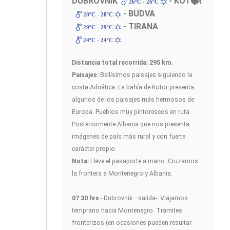
DUBROVNIK
- KOTOR
26ºC - 26ºC
- BUDVA
28ºC - 28ºC
- TIRANA
29ºC - 29ºC
24ºC - 24ºC
Distancia total recorrida: 295 km.
Paisajes:
Bellísimos paisajes siguiendo la
costa Adriática. La bahía de Kotor presenta
algunos de los paisajes más hermosos de
Europa. Pueblos muy pintorescos en ruta.
Posteriormente Albania que nos presenta
imágenes de país más rural y con fuerte
carácter propio.
Nota:
Lleve el pasaporte a mano. Cruzamos
la frontera a Montenegro y Albania.
07:30 hrs
.- Dubrovnik –salida-. Viajamos
temprano hacia Montenegro. Trámites
fronterizos (en ocasiones pueden resultar