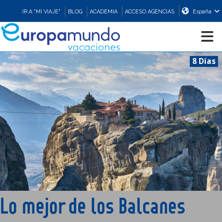
IR A "MI VIAJE"
BLOG
ACADEMIA
ACCESO AGENCIAS
España
8 Días
CRUCEROS
EUROPA
ASIA
ORIENTE
PROMOCIONES
Lo mejor de los Balcanes
COMPRAR