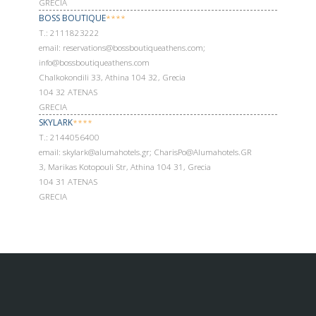
GRECIA
BOSS BOUTIQUE
****
Т.: 2111823222
email: reservations@bossboutiqueathens.com;
info@bossboutiqueathens.com
Chalkokondili 33, Athina 104 32, Grecia
104 32 ATENAS
GRECIA
SKYLARK
****
Т.: 2144056400
email: skylark@alumahotels.gr; CharisPo@Alumahotels.GR
3, Marikas Kotopouli Str, Athina 104 31, Grecia
104 31 ATENAS
GRECIA