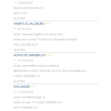
Т.: 732347281
Wankmllerhofstraße 37
4020 LINZ
AUSTRIA
HARRYS XL SALZBURG
***
Т.: 50121410
email: reservierung@harrys-home.com
Fanny-von-Lehnert-Straße 6-8, Elisabeth-Vorstadt
5020 SALZBURGO
AUSTRIA
ALPHOTEL INNSBRUCK
****
Т.: 512344333
email: alphotel@innsbruck-hotels.at
BERNHARD-HOFEL-STRASSE 16 CP A-6020 INNSBRUCK
A-6020 INNSBRUCK
AUSTRIA
DOLLINGER
***
Т.: 512267506
email: hotel@dollinger.at
Haller Strasse 7 CP 6020 INNSBRUCK
6020 INNSBRUCK