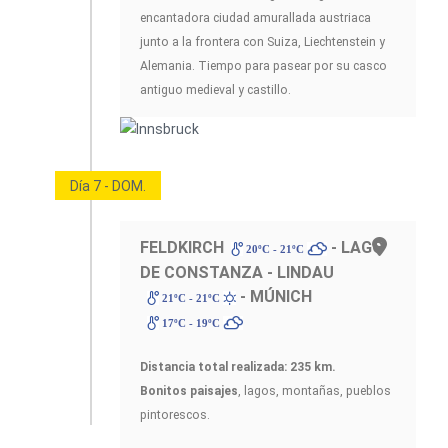
encantadora ciudad amurallada austriaca
junto a la frontera con Suiza, Liechtenstein y
Alemania. Tiempo para pasear por su casco
antiguo medieval y castillo.
Día 7 - DOM.
FELDKIRCH
- LAGO
20ºC - 21ºC
DE CONSTANZA - LINDAU
- MÚNICH
21ºC - 21ºC
17ºC - 19ºC
Distancia total realizada:
235 km.
Bonitos paisajes
, lagos, montañas, pueblos
pintorescos.