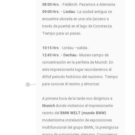
08:00 Hrs.
- Feldkirch. Pasamos a Alemania.
09:00 Hrs. - Lindau
.- La ciudad antigua se
encuentra ubicada en una isla (acceso a
través de puente) en el lago de Constanza.
Tiempo para un paseo.
10:15 Hrs
. - Lindau –salida-.
12:45 Hrs. - Dachau.
- Museo-campo de
concentración en la periferia de Munich. En
este impresionante lugar recordaremos el
difícil periodo histórico del nazismo. Tiempo
para conocer el recinto y almorzar.
A primera hora de la tarde nos dirigimos a
Munich
donde visitamos el impresionante
recinto del
BMW WELT (mundo BMW)
modernísima instalación de exposiciones
multifuncional del grupo BMW,, la prestigiosa
marca de automóviles alemana. Conocemos