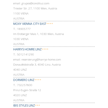
email: grupos@condituz.com
Triester Str. 27, 1100 Wien, Austria
1100 VIENA
AUSTRIA
MOXY VIENNA CITY EAST
****
Т.: 18905777
Im Erdberger Mais 1, 1030 Wien, Austria
1030 VIENA
AUSTRIA
HARRYS HOMRE LINZ
****
Т.: 5012141290
email: reservierung@harrys-home.com
Donaufeldstraße 3, 4040 Linz, Austria
4040 LINZ
AUSTRIA
DORMERO LINZ
****
Т.: 732257800
Prinz-Eugen-Straße 12
4020 LINZ
AUSTRIA
IBIS STYLES LINZ
***