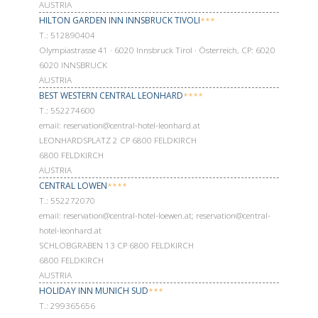
AUSTRIA
HILTON GARDEN INN INNSBRUCK TIVOLI
***
Т.: 512890404
Olympiastrasse 41 · 6020 Innsbruck Tirol · Österreich, CP: 6020
6020 INNSBRUCK
AUSTRIA
BEST WESTERN CENTRAL LEONHARD
****
Т.: 552274600
email: reservation@central-hotel-leonhard.at
LEONHARDSPLATZ 2 CP 6800 FELDKIRCH
6800 FELDKIRCH
AUSTRIA
CENTRAL LOWEN
****
Т.: 552272070
email: reservation@central-hotel-loewen.at; reservation@central-
hotel-leonhard.at
SCHLOBGRABEN 13 CP 6800 FELDKIRCH
6800 FELDKIRCH
AUSTRIA
HOLIDAY INN MUNICH SUD
***
Т.: 299365656