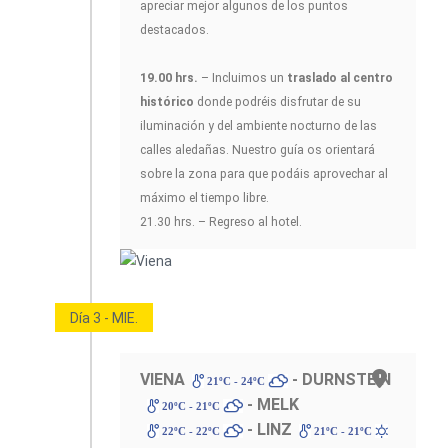
apreciar mejor algunos de los puntos
destacados.
19.00 hrs.
– Incluimos un
traslado al centro
histórico
donde podréis disfrutar de su
iluminación y del ambiente nocturno de las
calles aledañas. Nuestro guía os orientará
sobre la zona para que podáis aprovechar al
máximo el tiempo libre.
21.30 hrs. – Regreso al hotel.
Día 3 - MIE.
VIENA
- DURNSTEIN
21ºC - 24ºC
- MELK
20ºC - 21ºC
- LINZ
22ºC - 22ºC
21ºC - 21ºC