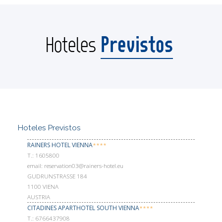
Previstos
Hoteles
Hoteles Previstos
RAINERS HOTEL VIENNA
****
Т.: 1605800
email: reservation03@rainers-hotel.eu
GUDRUNSTRASSE 184
1100 VIENA
AUSTRIA
CITADINES APARTHOTEL SOUTH VIENNA
****
Т.: 6766437908