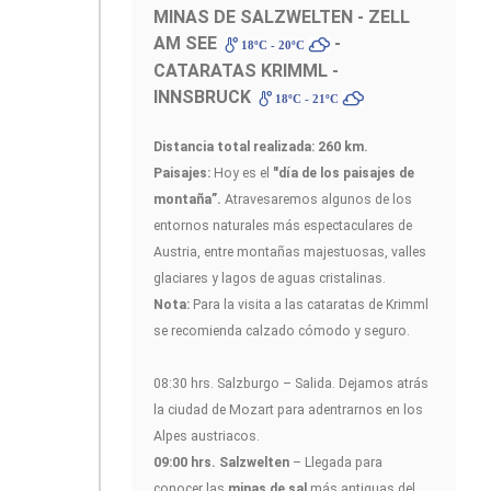
MINAS DE SALZWELTEN - ZELL
AM SEE
-
18ºC - 20ºC
CATARATAS KRIMML -
INNSBRUCK
18ºC - 21ºC
Distancia total realizada: 260 km.
Paisajes:
Hoy es el
"día de los paisajes de
montaña”.
Atravesaremos algunos de los
entornos naturales más espectaculares de
Austria, entre montañas majestuosas, valles
glaciares y lagos de aguas cristalinas.
Nota:
Para la visita a las cataratas de Krimml
se recomienda calzado cómodo y seguro.
08:30 hrs. Salzburgo – Salida. Dejamos atrás
la ciudad de Mozart para adentrarnos en los
Alpes austriacos.
09:00 hrs. Salzwelten
– Llegada para
conocer las
minas de sal
más antiguas del