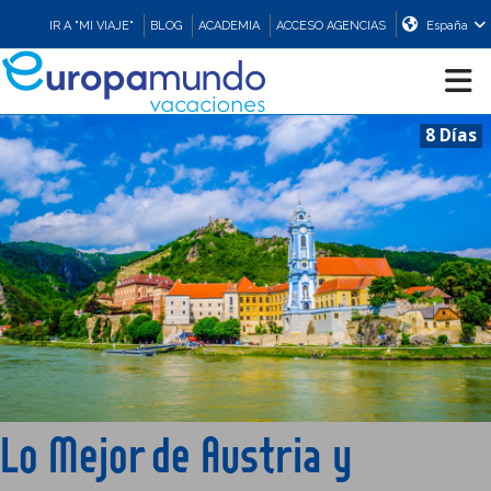
IR A "MI VIAJE"
BLOG
ACADEMIA
ACCESO AGENCIAS
España
8 Días
CRUCEROS
EUROPA
ASIA
ORIENTE
PROMOCIONES
Lo Mejor de Austria y
COMPRAR