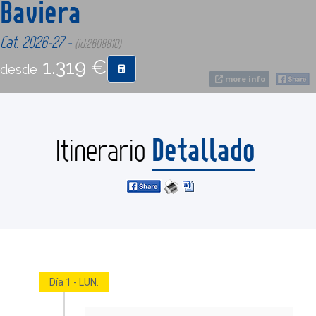
Baviera
Cat. 2026-27 -
CONTACTO
(id:2608810)
1.319 €
desde
more info
MÁS
Detallado
Itinerario
Día 1 - LUN.