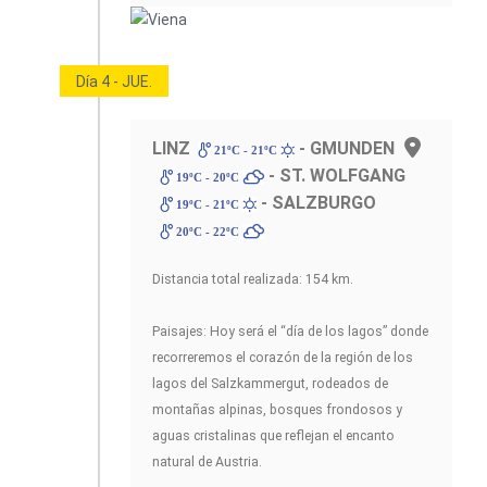
Día 4 - JUE.
LINZ
- GMUNDEN
21ºC - 21ºC
- ST. WOLFGANG
19ºC - 20ºC
- SALZBURGO
19ºC - 21ºC
20ºC - 22ºC
Distancia total realizada: 154 km.
Paisajes: Hoy será el “día de los lagos” donde
recorreremos el corazón de la región de los
lagos del Salzkammergut, rodeados de
montañas alpinas, bosques frondosos y
aguas cristalinas que reflejan el encanto
natural de Austria.