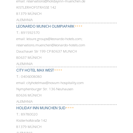
email: reservations@holidayinn-muenchen.de
KISTLERHOFSTRASSE 142
81379 MÚNICH
ALEMANIA
LEONARDO MUNICH OLIMPIAPARK
****
Т.: 891592570
email: leisure.groups@leonardo-hotels.com;
reservations.muenchen@leonardo-hotels.com
Dauchauer Str 199 CP 80637 MUNICH
80637 MÚNICH
ALEMANIA
CITY HOTEL MAX WEST
****
Т.: 0406008080
email: cityhotelmax@novum-hospitality.com
Nymphenburger Str. 136 Neuhausen
80636 MÚNICH
ALEMANIA
HOLIDAY INN MUNCHEN SUD
****
Т.: 89780020
Kistlerhofstraße 142
81379 MÚNICH
ALEMANIA