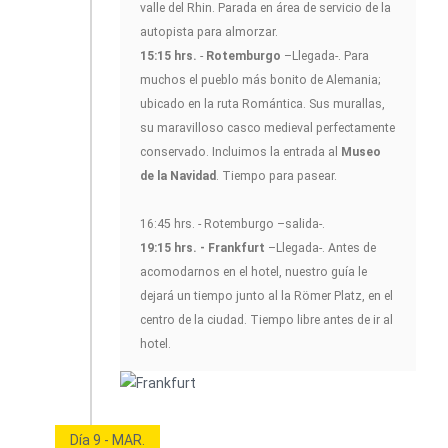
valle del Rhin. Parada en área de servicio de la
autopista para almorzar.
15:15 hrs.
-
Rotemburgo
–Llegada-. Para
muchos el pueblo más bonito de Alemania;
ubicado en la ruta Romántica. Sus murallas,
su maravilloso casco medieval perfectamente
conservado. Incluimos la entrada al
Museo
de la Navidad
. Tiempo para pasear.
16:45 hrs. - Rotemburgo –salida-.
19:15 hrs. - Frankfurt
–Llegada-. Antes de
acomodarnos en el hotel, nuestro guía le
dejará un tiempo junto al la Römer Platz, en el
centro de la ciudad. Tiempo libre antes de ir al
hotel.
Día 9 - MAR.