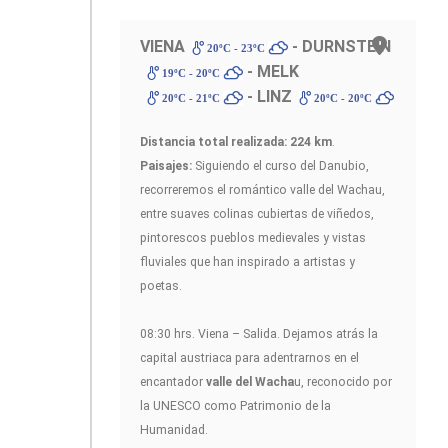
VIENA
- DURNSTEIN
20ºC - 23ºC
- MELK
19ºC - 20ºC
- LINZ
20ºC - 21ºC
20ºC - 20ºC
Distancia total realizada: 224 km
.
Paisajes:
Siguiendo el curso del Danubio,
recorreremos el romántico valle del Wachau,
entre suaves colinas cubiertas de viñedos,
pintorescos pueblos medievales y vistas
fluviales que han inspirado a artistas y
poetas.
08:30 hrs. Viena – Salida. Dejamos atrás la
capital austriaca para adentrarnos en el
encantador
valle del Wacha
u, reconocido por
la UNESCO como Patrimonio de la
Humanidad.