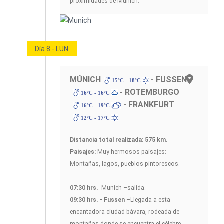
proximidades de Munich.
Día 8 - LUN.
MÚNICH
- FUSSEN
15ºC - 18ºC
- ROTEMBURGO
16ºC - 16ºC
- FRANKFURT
16ºC - 19ºC
12ºC - 17ºC
Distancia total realizada: 575 km.
Paisajes:
Muy hermosos paisajes:
Montañas, lagos, pueblos pintorescos.
07:30 hrs.
-Munich –salida.
09:30 hrs. - Fussen
–Llegada a esta
encantadora ciudad bávara, rodeada de