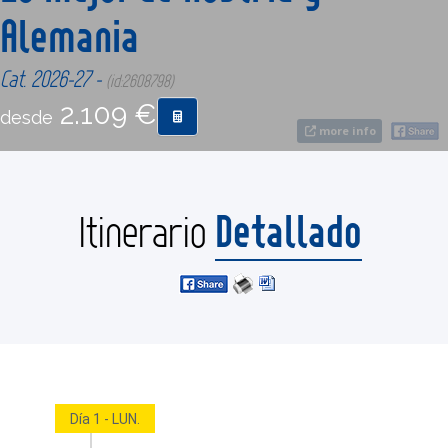
Alemania
CONTACTO
Cat. 2026-27 -
(id:2608798)
2.109 €
MÁS
desde
more info
Detallado
Itinerario
Día 1 - LUN.