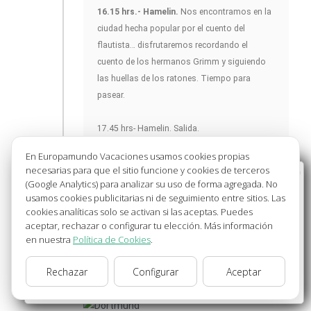
16.15 hrs.- Hamelin.
Nos encontramos en la
ciudad hecha popular por el cuento del
flautista… disfrutaremos recordando el
cuento de los hermanos Grimm y siguiendo
las huellas de los ratones. Tiempo para
pasear.
17.45 hrs- Hamelin. Salida.
18.45 hrs.- Hannover.-
A la llegada
En Europamundo Vacaciones usamos cookies propias
realizamos un paseo junto al antiguo
necesarias para que el sitio funcione y cookies de terceros
Bienvenido a Europamundo Vacaciones, está usted
ayuntamiento antes de dirigirnos a nuestro
(Google Analytics) para analizar su uso de forma agregada. No
en el sitio internacional de:
hotel.
usamos cookies publicitarias ni de seguimiento entre sitios. Las
cookies analíticas solo se activan si las aceptas. Puedes
Wellcome to Europamundo Vacations, your in the
aceptar, rechazar o configurar tu elección. Más información
international site of:
Nota:
En algunas fechas, el alojamiento
en nuestra
Política de Cookies
.
podrá ser dado en alguna ciudad próxima.
España
Nota:
la Abadía de Corvey se encuentra
Rechazar
Configurar
Aceptar
cambiar/change
cerrada desde Noviembre hasta Febrero.