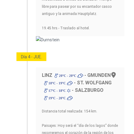
libre para pasear por su encantador casco
antiguo y la animada Hauptplatz.
19.45 hrs.- Traslado al hotel.
Día 4 - JUE.
LINZ
- GMUNDEN
20ºC - 20ºC
- ST. WOLFGANG
18ºC - 19ºC
- SALZBURGO
17ºC - 18ºC
19ºC - 20ºC
Distancia total realizada: 154 km.
Paisajes: Hoy será el “día de los lagos” donde
recorreremos el corazón de la región de los