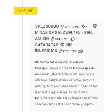
Día 5 - VIE.
SALZBURGO
-
19ºC - 20ºC
MINAS DE SALZWELTEN - ZELL
AM SEE
-
18ºC - 20ºC
CATARATAS KRIMML -
INNSBRUCK
17ºC - 21ºC
Distancia total realizada: 260 km.
Paisajes:
Hoy es el
"día de los paisajes de
montaña”.
Atravesaremos algunos de los
entornos naturales más espectaculares de
Austria, entre montañas majestuosas, valles
glaciares y lagos de aguas cristalinas.
Nota:
Para la visita a las cataratas de Krimml
se recomienda calzado cómodo y seguro.