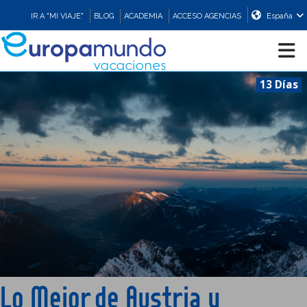
IR A "MI VIAJE"
BLOG
ACADEMIA
ACCESO AGENCIAS
España
13 Días
CRUCEROS
EUROPA
ASIA
ORIENTE
PROMOCIONES
Lo Mejor de Austria y
COMPRAR