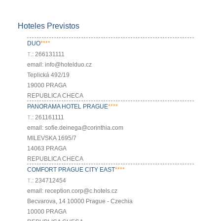
Hoteles Previstos
DUO
****
Т.: 266131111
email: info@hotelduo.cz
Teplická 492/19
19000 PRAGA
REPUBLICA CHECA
PANORAMA HOTEL PRAGUE
****
Т.: 261161111
email: sofie.deinega@corinthia.com
MILEVSKA 1695/7
14063 PRAGA
REPUBLICA CHECA
COMFORT PRAGUE CITY EAST
****
Т.: 234712454
email: reception.corp@c.hotels.cz
Becvarova, 14 10000 Prague - Czechia
10000 PRAGA