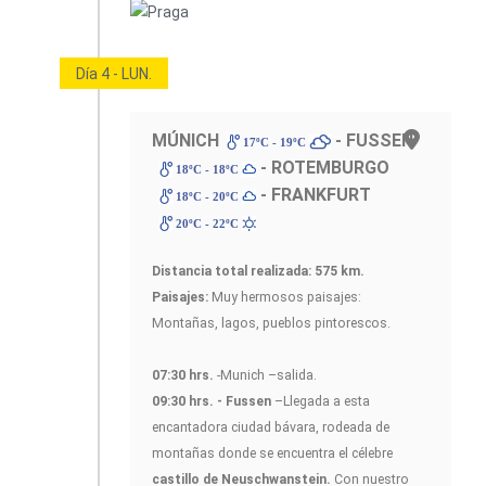
Día 4 - LUN.
MÚNICH
- FUSSEN
17ºC - 19ºC
- ROTEMBURGO
18ºC - 18ºC
- FRANKFURT
18ºC - 20ºC
20ºC - 22ºC
Distancia total realizada: 575 km.
Paisajes:
Muy hermosos paisajes:
Montañas, lagos, pueblos pintorescos.
07:30 hrs.
-Munich –salida.
09:30 hrs. - Fussen
–Llegada a esta
encantadora ciudad bávara, rodeada de
montañas donde se encuentra el célebre
castillo de Neuschwanstein.
Con nuestro