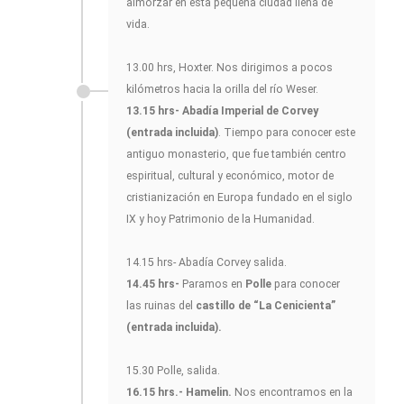
almorzar en esta pequeña ciudad llena de
vida.
13.00 hrs, Hoxter. Nos dirigimos a pocos
kilómetros hacia la orilla del río Weser.
13.15 hrs- Abadía Imperial de Corvey
(entrada incluida)
. Tiempo para conocer este
antiguo monasterio, que fue también centro
espiritual, cultural y económico, motor de
cristianización en Europa fundado en el siglo
IX y hoy Patrimonio de la Humanidad.
14.15 hrs- Abadía Corvey salida.
14.45 hrs-
Paramos en
Polle
para conocer
las ruinas del
castillo de “La Cenicienta”
(entrada incluida).
15.30 Polle, salida.
16.15 hrs.- Hamelin.
Nos encontramos en la