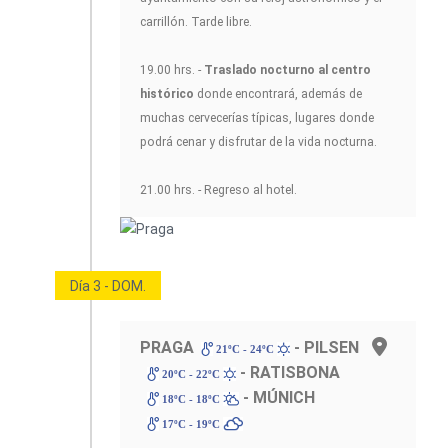
carrillón. Tarde libre.
19.00 hrs. -
Traslado nocturno al centro
histórico
donde encontrará, además de
muchas cervecerías típicas, lugares donde
podrá cenar y disfrutar de la vida nocturna.
21.00 hrs. - Regreso al hotel.
Día 3 - DOM.
PRAGA
- PILSEN
21ºC - 24ºC
- RATISBONA
20ºC - 22ºC
- MÚNICH
18ºC - 18ºC
17ºC - 19ºC