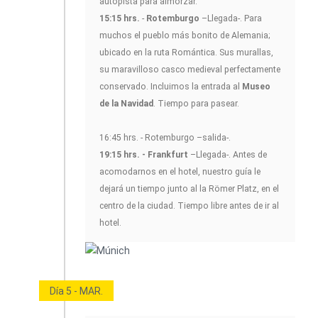
autopista para almorzar.
15:15 hrs.
-
Rotemburgo
–Llegada-. Para
muchos el pueblo más bonito de Alemania;
ubicado en la ruta Romántica. Sus murallas,
su maravilloso casco medieval perfectamente
conservado. Incluimos la entrada al
Museo
de la Navidad
. Tiempo para pasear.
16:45 hrs. - Rotemburgo –salida-.
19:15 hrs. - Frankfurt
–Llegada-. Antes de
acomodarnos en el hotel, nuestro guía le
dejará un tiempo junto al la Römer Platz, en el
centro de la ciudad. Tiempo libre antes de ir al
hotel.
Día 5 - MAR.