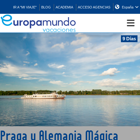
IR A "MI VIAJE"
BLOG
ACADEMIA
ACCESO AGENCIAS
España
9 Días
CRUCEROS
EUROPA
ASIA
ORIENTE
PROMOCIONES
Praga y Alemania Mágica
COMPRAR