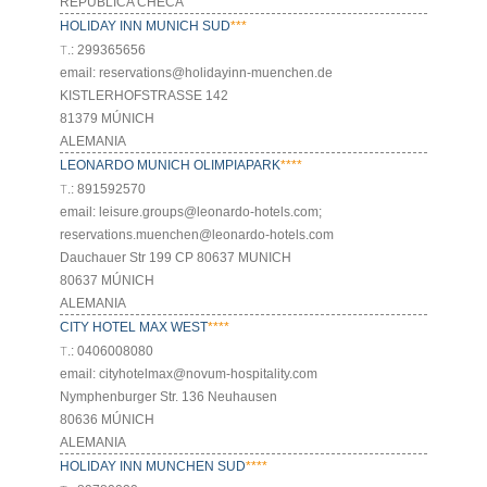
REPUBLICA CHECA
HOLIDAY INN MUNICH SUD
***
Т.: 299365656
email: reservations@holidayinn-muenchen.de
KISTLERHOFSTRASSE 142
81379 MÚNICH
ALEMANIA
LEONARDO MUNICH OLIMPIAPARK
****
Т.: 891592570
email: leisure.groups@leonardo-hotels.com;
reservations.muenchen@leonardo-hotels.com
Dauchauer Str 199 CP 80637 MUNICH
80637 MÚNICH
ALEMANIA
CITY HOTEL MAX WEST
****
Т.: 0406008080
email: cityhotelmax@novum-hospitality.com
Nymphenburger Str. 136 Neuhausen
80636 MÚNICH
ALEMANIA
HOLIDAY INN MUNCHEN SUD
****