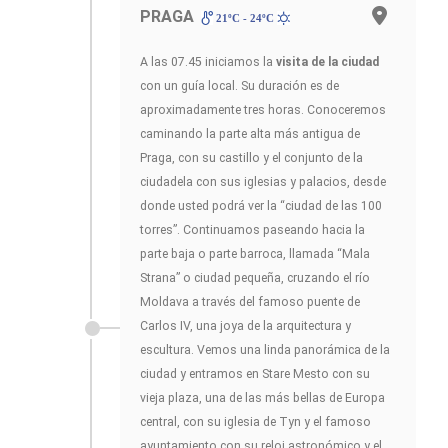
PRAGA
21ºC - 24ºC
A las 07.45 iniciamos la
visita de la ciudad
con un guía local. Su duración es de
aproximadamente tres horas. Conoceremos
caminando la parte alta más antigua de
Praga, con su castillo y el conjunto de la
ciudadela con sus iglesias y palacios, desde
donde usted podrá ver la “ciudad de las 100
torres”. Continuamos paseando hacia la
parte baja o parte barroca, llamada “Mala
Strana” o ciudad pequeña, cruzando el río
Moldava a través del famoso puente de
Carlos IV, una joya de la arquitectura y
escultura. Vemos una linda panorámica de la
ciudad y entramos en Stare Mesto con su
vieja plaza, una de las más bellas de Europa
central, con su iglesia de Tyn y el famoso
ayuntamiento con su reloj astronómico y el