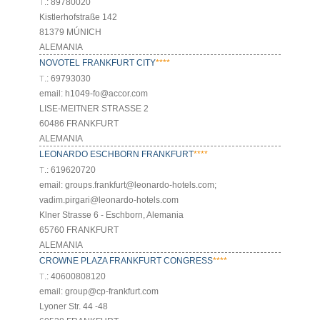
Т.: 89780020
Kistlerhofstraße 142
81379 MÚNICH
ALEMANIA
NOVOTEL FRANKFURT CITY
****
Т.: 69793030
email: h1049-fo@accor.com
LISE-MEITNER STRASSE 2
60486 FRANKFURT
ALEMANIA
LEONARDO ESCHBORN FRANKFURT
****
Т.: 619620720
email: groups.frankfurt@leonardo-hotels.com;
vadim.pirgari@leonardo-hotels.com
Klner Strasse 6 - Eschborn, Alemania
65760 FRANKFURT
ALEMANIA
CROWNE PLAZA FRANKFURT CONGRESS
****
Т.: 40600808120
email: group@cp-frankfurt.com
Lyoner Str. 44 -48