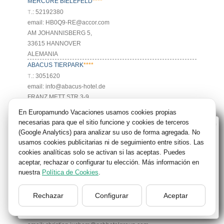
MERCURE BIELEFELD
****
Т.: 52192380
email: HB0Q9-RE@accor.com
AM JOHANNISBERG 5,
33615 HANNOVER
ALEMANIA
ABACUS TIERPARK
****
Т.: 3051620
email: info@abacus-hotel.de
FRANZ METT STR 3-9
10319 BERLÍN
En Europamundo Vacaciones usamos cookies propias
ALEMANIA
necesarias para que el sitio funcione y cookies de terceros
Bienvenido a Europamundo Vacaciones, está usted
MERCURE BERLIN TEMPELHOF
****
(Google Analytics) para analizar su uso de forma agregada. No
en el sitio internacional de:
Т.: 30627800
usamos cookies publicitarias ni de seguimiento entre sitios. Las
email: H1894-FO@accor.com
cookies analíticas solo se activan si las aceptas. Puedes
Wellcome to Europamundo Vacations, your in the
HERMANNSTRASSE 214-216 CP 12049 Eingang
aceptar, rechazar o configurar tu elección. Más información en
international site of:
Rollbergstrasse
nuestra
Política de Cookies
.
España
12049 BERLÍN
ALEMANIA
Rechazar
Configurar
Aceptar
cambiar/change
HOLIDAY INN BERLIN CITY WEST
****
Т.: 30383890