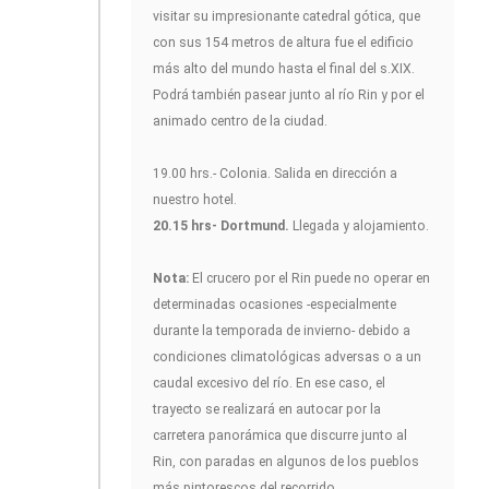
visitar su impresionante catedral gótica, que
con sus 154 metros de altura fue el edificio
más alto del mundo hasta el final del s.XIX.
Podrá también pasear junto al río Rin y por el
animado centro de la ciudad.
19.00 hrs.- Colonia. Salida en dirección a
nuestro hotel.
20.15 hrs- Dortmund.
Llegada y alojamiento.
Nota:
El crucero por el Rin puede no operar en
determinadas ocasiones -especialmente
durante la temporada de invierno- debido a
condiciones climatológicas adversas o a un
caudal excesivo del río. En ese caso, el
trayecto se realizará en autocar por la
carretera panorámica que discurre junto al
Rin, con paradas en algunos de los pueblos
más pintorescos del recorrido.