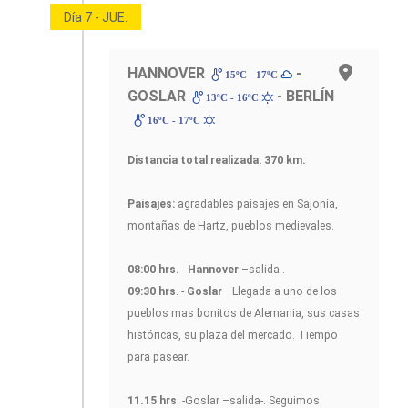
Día 7 - JUE.
HANNOVER
-
15ºC - 17ºC
GOSLAR
- BERLÍN
13ºC - 16ºC
16ºC - 17ºC
Distancia total realizada: 370 km.
Paisajes:
agradables paisajes en Sajonia,
montañas de Hartz, pueblos medievales.
08:00 hrs.
-
Hannover
–salida-.
09:30 hrs
. -
Goslar
–Llegada a uno de los
pueblos mas bonitos de Alemania, sus casas
históricas, su plaza del mercado. Tiempo
para pasear.
11.15 hrs
. -Goslar –salida-. Seguimos