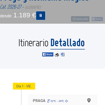
Cat. 2026-27 -
(id:2608792)
CONTACTO
1.189 €
desde
more info
MÁS
Detallado
Itinerario
Día 1 - VIE.
PRAGA
21ºC - 24ºC