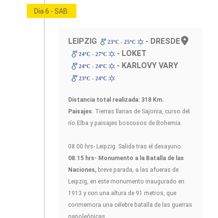
Día 6 - SAB.
LEIPZIG
- DRESDE
23ºC - 25ºC
- LOKET
24ºC - 27ºC
- KARLOVY VARY
24ºC - 24ºC
23ºC - 24ºC
Distancia total realizada: 318 Km.
Paisajes
: Tierras llanas de Sajonia, curso del
río Elba y paisajes boscosos de Bohemia.
08.00 hrs- Leipzig. Salida tras el desayuno.
08.15 hrs- Monumento a la Batalla de las
Naciones,
breve parada, a las afueras de
Leipzig, en este monumento inaugurado en
1913 y con una altura de 91 metros, que
conmemora una célebre batalla de las guerras
napoleónicas.