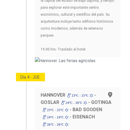
la capital del estado de Baja Sajonia, y tiempo
para explorar este importante centro
económico, cultural y científico del país. Su
arquitectura incluye tanto edificios históricos
como modernos, además de extensos
parques.
19.00 hrs- Traslado al hotel.
Día 4 - JUE.
HANNOVER
-
23ºC - 25ºC
GOSLAR
- GOTINGA
24ºC - 26ºC
- BAD SOODEN
23ºC - 25ºC
- EISENACH
24ºC - 24ºC
26ºC - 26ºC