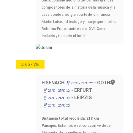
Bach, considerado uno de los más grandes
compositores de la historia de la música y la
casa donde vivió gran parte de la infancia
Martín Lutero, el teólogo y monje que inició la
Reforma Protestante en el s. XVI.
Cena
incluida
y traslado al hotel.
Día 5 - VIE.
EISENACH
- GOTHA
26ºC - 26ºC
- ERFURT
23ºC - 25ºC
- LEIPZIG
24ºC - 26ºC
23ºC - 25ºC
Distancia total recorrida: 218 km
Paisajes:
Estamos en el corazón verde de
Alemania, de magníficos bosques y