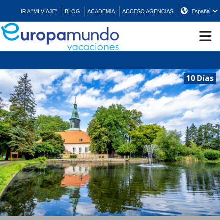
IR A "MI VIAJE"
BLOG
ACADEMIA
ACCESO AGENCIAS
España
CRUCEROS
10 Días
EUROPA
ASIA
ORIENTE
PROMOCIONES
COMPRAR