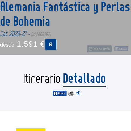
Alemania Fantástica y Perlas
de Bohemia
CONTACTO
Cat. 2026-27 -
(id:2608782)
MÁS
1.591 €
desde
more info
Detallado
Itinerario