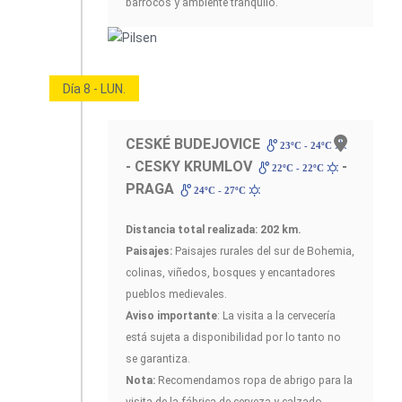
barrocos y ambiente tranquilo.
Día 8 - LUN.
CESKÉ BUDEJOVICE
23ºC - 24ºC
- CESKY KRUMLOV
-
22ºC - 22ºC
PRAGA
24ºC - 27ºC
Distancia total realizada: 202 km.
Paisajes:
Paisajes rurales del sur de Bohemia,
colinas, viñedos, bosques y encantadores
pueblos medievales.
Aviso importante
: La visita a la cervecería
está sujeta a disponibilidad por lo tanto no
se garantiza.
Nota:
Recomendamos ropa de abrigo para la