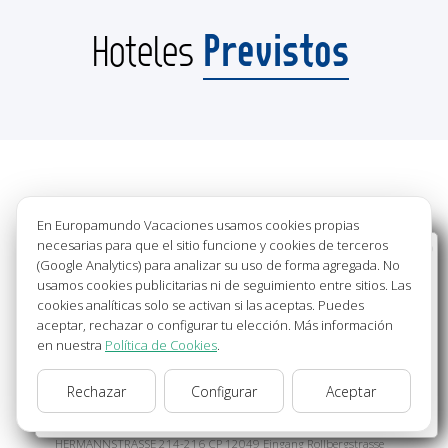
Previstos
Hoteles
Hoteles Previstos
En Europamundo Vacaciones usamos cookies propias
necesarias para que el sitio funcione y cookies de terceros
Bienvenido a Europamundo Vacaciones, está usted
ABACUS TIERPARK
****
(Google Analytics) para analizar su uso de forma agregada. No
en el sitio internacional de:
Т.: 3051620
usamos cookies publicitarias ni de seguimiento entre sitios. Las
email: info@abacus-hotel.de
cookies analíticas solo se activan si las aceptas. Puedes
Wellcome to Europamundo Vacations, your in the
FRANZ METT STR 3-9
aceptar, rechazar o configurar tu elección. Más información
international site of:
10319 BERLÍN
en nuestra
Política de Cookies
.
España
ALEMANIA
MERCURE BERLIN TEMPELHOF
****
Rechazar
Configurar
Aceptar
cambiar/change
Т.: 30627800
email: H1894-FO@accor.com
HERMANNSTRASSE 214-216 CP 12049 Eingang Rollbergstrasse