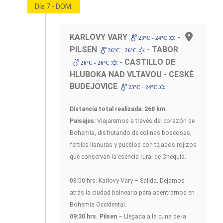
Día 7 - DOM.
KARLOVY VARY
-
23ºC - 24ºC
PILSEN
- TABOR
26ºC - 26ºC
- CASTILLO DE
26ºC - 26ºC
HLUBOKA NAD VLTAVOU - CESKÉ
BUDEJOVICE
23ºC - 24ºC
Distancia total realizada: 268 km.
Paisajes:
Viajaremos a través del corazón de
Bohemia, disfrutando de colinas boscosas,
fértiles llanuras y pueblos con tejados rojizos
que conservan la esencia rural de Chequia.
08:00 hrs. Karlovy Vary – Salida. Dejamos
atrás la ciudad balnearia para adentrarnos en
Bohemia Occidental.
09:30 hrs. Pilsen
– Llegada a la cuna de la