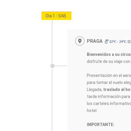
Día 1 - SAB.
PRAGA
22ºC - 24ºC
Bienvenidos a su circ
disfrute de su viaje co
Presentación en el aer
para tomar el vuelo elegi
Llegada,
traslado al ho
tarde información para e
los carteles informativ
hotel.
IMPORTANTE: