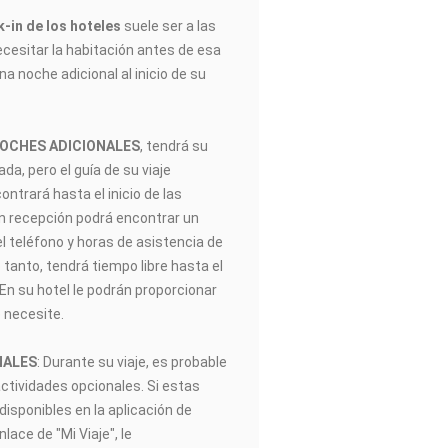
-in de los hoteles
suele ser a las
ecesitar la habitación antes de esa
na noche adicional al inicio de su
NOCHES ADICIONALES
, tendrá su
gada, pero el guía de su viaje
trará hasta el inicio de las
En recepción podrá encontrar un
el teléfono y horas de asistencia de
 tanto, tendrá tiempo libre hasta el
. En su hotel le podrán proporcionar
 necesite.
NALES
: Durante su viaje, es probable
actividades opcionales. Si estas
disponibles en la aplicación de
ace de "Mi Viaje", le