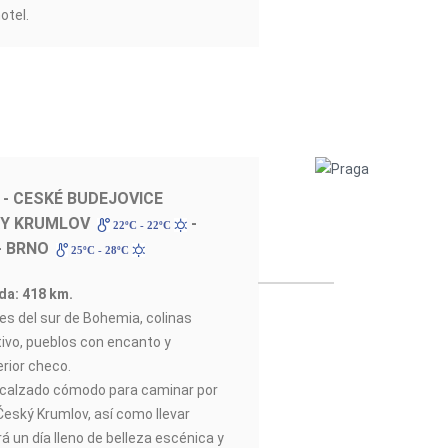
otel.
- CESKÉ BUDEJOVICE
KY KRUMLOV
-
22ºC - 22ºC
- BRNO
25ºC - 28ºC
ada: 418 km.
les del sur de Bohemia, colinas
ivo, pueblos con encanto y
erior checo.
lzado cómodo para caminar por
Český Krumlov, así como llevar
á un día lleno de belleza escénica y