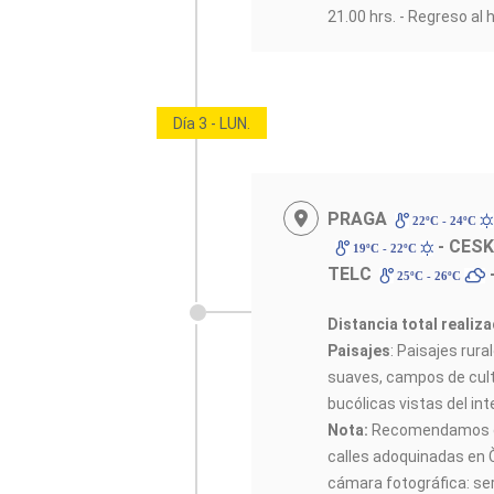
21.00 hrs. - Regreso al h
Día 3 - LUN.
PRAGA
22ºC - 24ºC
- CES
19ºC - 22ºC
TELC
25ºC - 26ºC
Distancia total realiz
Paisajes
: Paisajes rura
suaves, campos de cult
bucólicas vistas del int
Nota:
Recomendamos ca
calles adoquinadas en 
cámara fotográfica: ser