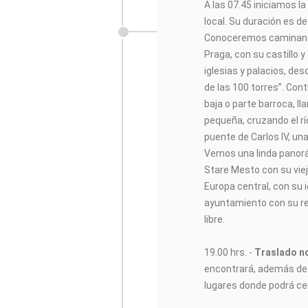
A las 07.45 iniciamos l
local. Su duración es 
Conoceremos caminando
Praga, con su castillo y
iglesias y palacios, de
de las 100 torres”. Co
baja o parte barroca, l
pequeña, cruzando el r
puente de Carlos IV, una
Vemos una linda panorá
Stare Mesto con su viej
Europa central, con su 
ayuntamiento con su rel
libre.
19.00 hrs. -
Traslado no
encontrará, además de 
lugares donde podrá cen