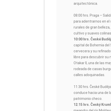
arquitectónica.
08:00 hrs. Praga – Sali
para adentrarnos en el 
rurales de gran bellez
cultivo y suaves colinas
10:00 hrs. České Budě
capital de Bohemia del S
cervecera y su refinad
libre para descubrir s
Otakar II, una de las m
rodeada de casas burgu
calles adoquinadas.
11:30 hrs. České Budějo
conduce hacia una de l
patrimonio checo.
12:15 hrs. Český Krum
meandro del río Moldav