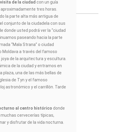
a
visita de la ciudad
con un guía
de aproximadamente tres horas.
 la parte alta más antigua de
 el conjunto de la ciudadela con sus
sde donde usted podrá ver la “ciudad
ntinuamos paseando hacia la parte
lamada “Mala Strana” o ciudad
ío Moldava a través del famoso
 joya de la arquitectura y escultura.
mica de la ciudad y entramos en
a plaza, una de las más bellas de
iglesia de Tyn y el famoso
oj astronómico y el carrillón. Tarde
cturno al centro histórico
donde
muchas cervecerías típicas,
ar y disfrutar de la vida nocturna.