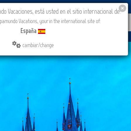
BLOG
ACADEMIA
ACCESO AGENCIAS
España
 Vacaciones, está usted en el sitio internacional de:
amundo Vacations, your in the international site of:
IONES
COMPRAR
CONTACTO
MÁS
España
cambiar/change