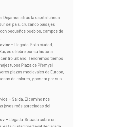
da. Dejamos atrás la capital checa
sur del país, cruzando paisajes
a, con pequeños pueblos, campos de
.
jovice
– Llegada. Esta ciudad,
ur, es célebre por su historia
o centro urbano. Tendremos tiempo
u majestuosa Plaza de Přemysl
ayores plazas medievales de Europa,
esas de colores, y pasear por sus
vice – Salida. El camino nos
as joyas más apreciadas del
lov
– Llegada. Situada sobre un
a, esta ciudad medieval declarada