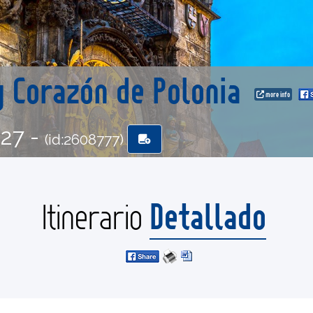
y Corazón de Polonia
more info
-27 -
(id:2608777)
Detallado
Itinerario