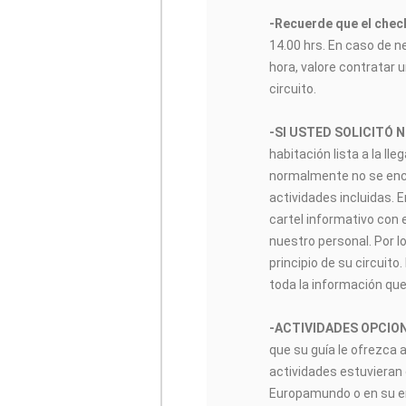
-Recuerde que el check
14.00 hrs. En caso de n
hora, valore contratar u
circuito.
-SI USTED SOLICITÓ 
habitación lista a la lle
normalmente no se encon
actividades incluidas. 
cartel informativo con 
nuestro personal. Por lo
principio de su circuito
toda la información que
-ACTIVIDADES OPCIO
que su guía le ofrezca 
actividades estuvieran 
Europamundo o en su enl