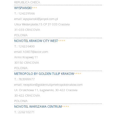
REPUBLICA CHECA
WYSPIANSKI
***
Т.: 124229566
email: wyspianski@janpol.com.pl
Ulica Westerplatte,15 CP 31 033 Cracovia
31-033 CRACOVIA
POLONIA
NOVOTEL KRAKOW CITY WEST
****
Т.: 126226400
email: h3407@accor.com
Armii Krajowej 11
30150 CRACOVIA
POLONIA
METROPOLO BY GOLDEN TULIP KRAKOW
****
Т.: 783999977
email: reception@goldentulipmetropolokrakow.com
Ul. Orzechowa 11, Łagiewniki, 30-422 Cracovia
30-422 CRACOVIA
POLONIA
NOVOTEL WARSZAWA CENTRUM
****
Т.: 226210271