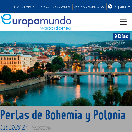
IR A "MI VIAJE"
BLOG
ACADEMIA
ACCESO AGENCIAS
España
9 Días
CRUCEROS
EUROPA
ASIA
ORIENTE
Perlas de Bohemia y Polonia
PROMOCIONES
Cat. 2026-27 -
(id:2608776)
COMPRAR