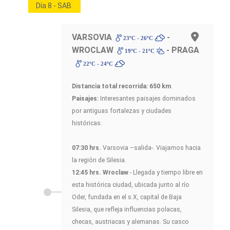
Día 8 - SAB.
VARSOVIA
-
23ºC - 26ºC
WROCLAW
- PRAGA
19ºC - 21ºC
22ºC - 24ºC
Distancia total recorrida: 650 km
.
Paisajes:
Interesantes paisajes dominados
por antiguas fortalezas y ciudades
históricas.
07:30 hrs.
Varsovia –salida-. Viajamos hacia
la región de Silesia.
12:45 hrs.
Wroclaw
- Llegada y tiempo libre en
esta histórica ciudad, ubicada junto al río
Oder, fundada en el s.X, capital de Baja
Silesia, que refleja influencias polacas,
checas, austriacas y alemanas. Su casco