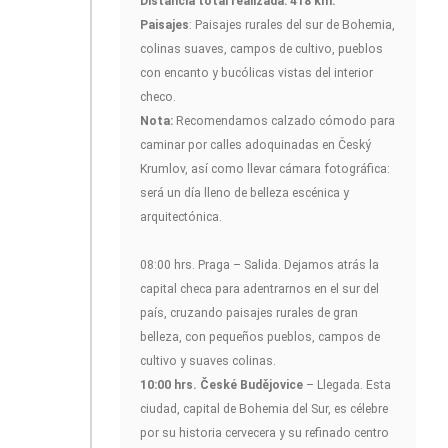
Distancia total realizada: 418 km.
Paisajes
: Paisajes rurales del sur de Bohemia,
colinas suaves, campos de cultivo, pueblos
con encanto y bucólicas vistas del interior
checo.
Nota:
Recomendamos calzado cómodo para
caminar por calles adoquinadas en Český
Krumlov, así como llevar cámara fotográfica:
será un día lleno de belleza escénica y
arquitectónica.
08:00 hrs. Praga – Salida. Dejamos atrás la
capital checa para adentrarnos en el sur del
país, cruzando paisajes rurales de gran
belleza, con pequeños pueblos, campos de
cultivo y suaves colinas.
10:00 hrs. České Budějovice
– Llegada. Esta
ciudad, capital de Bohemia del Sur, es célebre
por su historia cervecera y su refinado centro