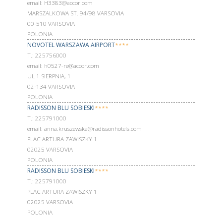
email: H3383@accor.com
MARSZALKOWA ST. 94/98 VARSOVIA
00-510 VARSOVIA
POLONIA
NOVOTEL WARSZAWA AIRPORT
****
Т.: 225756000
email: h0527-re@accor.com
UL 1 SIERPNIA, 1
02-134 VARSOVIA
POLONIA
RADISSON BLU SOBIESKI
****
Т.: 225791000
email: anna.kruszewska@radissonhotels.com
PLAC ARTURA ZAWISZKY 1
02025 VARSOVIA
POLONIA
RADISSON BLU SOBIESKI
****
Т.: 225791000
PLAC ARTURA ZAWISZKY 1
02025 VARSOVIA
POLONIA