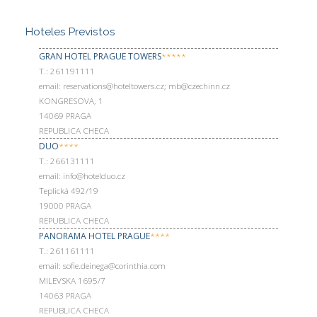
Hoteles Previstos
GRAN HOTEL PRAGUE TOWERS
*****
Т.: 261191111
email: reservations@hoteltowers.cz; mb@czechinn.cz
KONGRESOVA, 1
14069 PRAGA
REPUBLICA CHECA
DUO
****
Т.: 266131111
email: info@hotelduo.cz
Teplická 492/19
19000 PRAGA
REPUBLICA CHECA
PANORAMA HOTEL PRAGUE
****
Т.: 261161111
email: sofie.deinega@corinthia.com
MILEVSKA 1695/7
14063 PRAGA
REPUBLICA CHECA