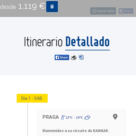
1.119 €
desde
more info
CONTACTO
MÁS
Detallado
Itinerario
Día 1 - SAB.
PRAGA
22ºC - 24ºC
Bienvenidos a su circuito de KANNAK
.