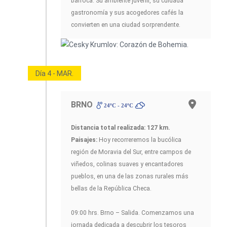
barroca. Su ambiente juvenil, su cuidada
gastronomía y sus acogedores cafés la
convierten en una ciudad sorprendente.
Día 4 - MAR.
BRNO
24ºC - 24ºC
Distancia total realizada: 127 km.
Paisajes:
Hoy recorreremos la bucólica
región de Moravia del Sur, entre campos de
viñedos, colinas suaves y encantadores
pueblos, en una de las zonas rurales más
bellas de la República Checa.
09:00 hrs. Brno – Salida. Comenzamos una
jornada dedicada a descubrir los tesoros