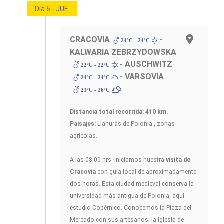
Día 6 - JUE.
CRACOVIA
-
24ºC - 24ºC
KALWARIA ZEBRZYDOWSKA
- AUSCHWITZ
22ºC - 22ºC
- VARSOVIA
24ºC - 24ºC
23ºC - 26ºC
Distancia total recorrida: 410 km.
Paisajes:
Llanuras de Polonia., zonas
agrícolas.
A las 08:00 hrs. iniciamos nuestra
visita de
Cracovia
con guía local de aproximadamente
dos horas. Esta ciudad medieval conserva la
universidad más antigua de Polonia, aquí
estudio Copérnico. Conocemos la Plaza del
Mercado con sus artesanos; la iglesia de