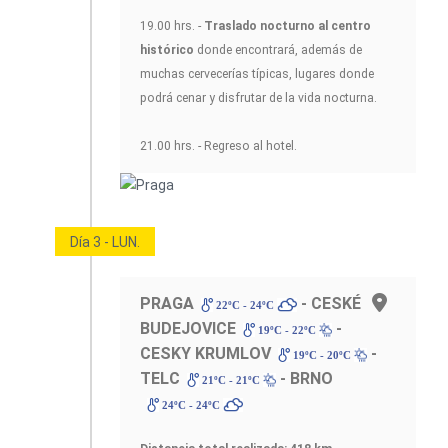
19.00 hrs. -
Traslado nocturno al centro
histórico
donde encontrará, además de
muchas cervecerías típicas, lugares donde
podrá cenar y disfrutar de la vida nocturna.
21.00 hrs. - Regreso al hotel.
Día 3 - LUN.
PRAGA
- CESKÉ
22ºC - 24ºC
BUDEJOVICE
-
19ºC - 22ºC
CESKY KRUMLOV
-
19ºC - 20ºC
TELC
- BRNO
21ºC - 21ºC
24ºC - 24ºC