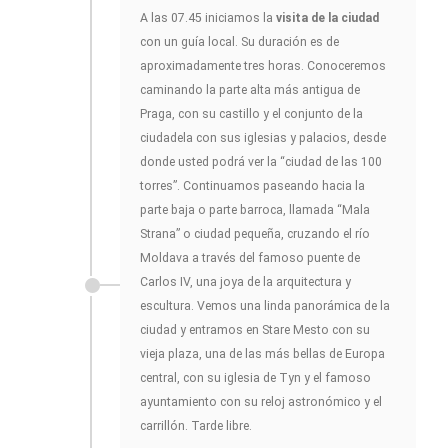
A las 07.45 iniciamos la
visita de la ciudad
con un guía local. Su duración es de
aproximadamente tres horas. Conoceremos
caminando la parte alta más antigua de
Praga, con su castillo y el conjunto de la
ciudadela con sus iglesias y palacios, desde
donde usted podrá ver la “ciudad de las 100
torres”. Continuamos paseando hacia la
parte baja o parte barroca, llamada “Mala
Strana” o ciudad pequeña, cruzando el río
Moldava a través del famoso puente de
Carlos IV, una joya de la arquitectura y
escultura. Vemos una linda panorámica de la
ciudad y entramos en Stare Mesto con su
vieja plaza, una de las más bellas de Europa
central, con su iglesia de Tyn y el famoso
ayuntamiento con su reloj astronómico y el
carrillón. Tarde libre.