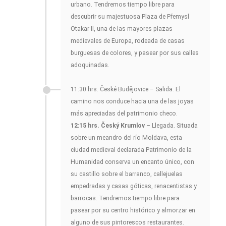
urbano. Tendremos tiempo libre para
descubrir su majestuosa Plaza de Přemysl
Otakar II, una de las mayores plazas
medievales de Europa, rodeada de casas
burguesas de colores, y pasear por sus calles
adoquinadas.
11:30 hrs. České Budějovice – Salida. El
camino nos conduce hacia una de las joyas
más apreciadas del patrimonio checo.
12:15 hrs. Český Krumlov
– Llegada. Situada
sobre un meandro del río Moldava, esta
ciudad medieval declarada Patrimonio de la
Humanidad conserva un encanto único, con
su castillo sobre el barranco, callejuelas
empedradas y casas góticas, renacentistas y
barrocas. Tendremos tiempo libre para
pasear por su centro histórico y almorzar en
alguno de sus pintorescos restaurantes.