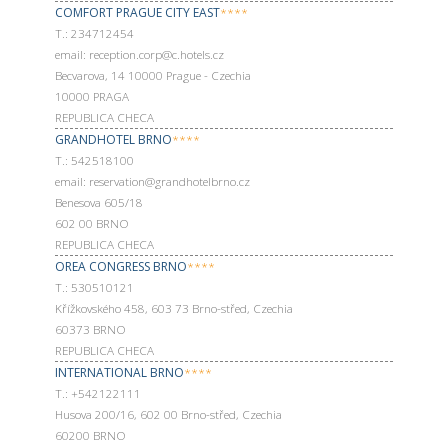
COMFORT PRAGUE CITY EAST
****
Т.: 234712454
email: reception.corp@c.hotels.cz
Becvarova, 14 10000 Prague - Czechia
10000 PRAGA
REPUBLICA CHECA
GRANDHOTEL BRNO
****
Т.: 542518100
email: reservation@grandhotelbrno.cz
Benesova 605/18
602 00 BRNO
REPUBLICA CHECA
OREA CONGRESS BRNO
****
Т.: 530510121
Křížkovského 458, 603 73 Brno-střed, Czechia
60373 BRNO
REPUBLICA CHECA
INTERNATIONAL BRNO
****
Т.: +542122111
Husova 200/16, 602 00 Brno-střed, Czechia
60200 BRNO