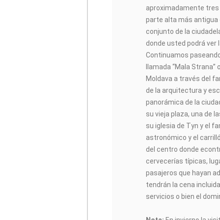
aproximadamente tres
parte alta más antigua d
conjunto de la ciudadel
donde usted podrá ver l
Continuamos paseando h
llamada “Mala Strana” o
Moldava a través del fa
de la arquitectura y es
panorámica de la ciuda
su vieja plaza, una de l
su iglesia de Tyn y el 
astronómico y el carrill
del centro donde econ
cervecerías típicas, lu
pasajeros que hayan adq
tendrán la cena incluida
servicios o bien el domi