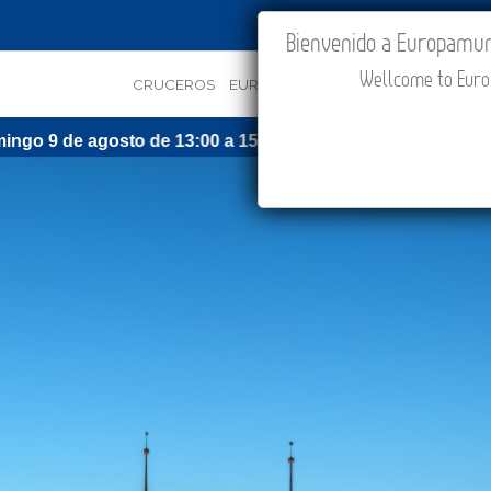
IR A "MI VIAJE"
Bienvenido a Europamundo
Wellcome to Europ
CRUCEROS
EUROPA
ASIA
ORIENTE
PROMOC
osto de 13:00 a 15:30 (CEST/Madrid).