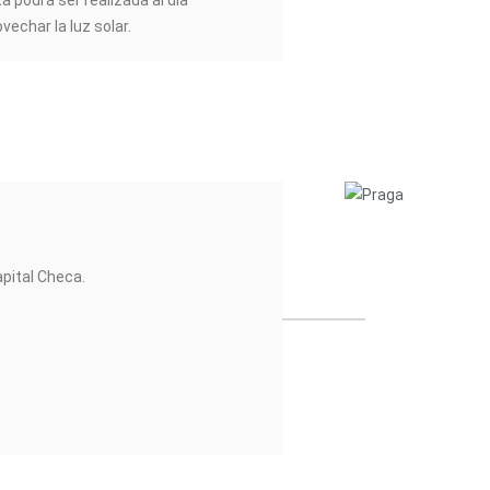
ta podrá ser realizada al día
vechar la luz solar.
capital Checa.