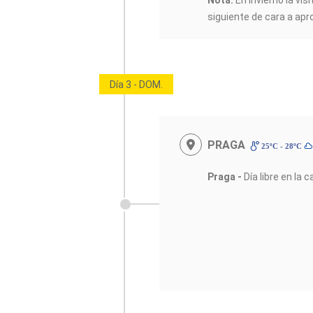
Nota:
En invierno la visi
siguiente de cara a apro
Día 3 - DOM.
PRAGA
25ºC - 28ºC
Praga -
Día libre en la 