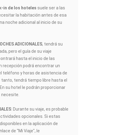
-in de los hoteles
suele ser a las
ecesitar la habitación antes de esa
na noche adicional al inicio de su
NOCHES ADICIONALES
, tendrá su
gada, pero el guía de su viaje
trará hasta el inicio de las
En recepción podrá encontrar un
el teléfono y horas de asistencia de
 tanto, tendrá tiempo libre hasta el
. En su hotel le podrán proporcionar
 necesite.
NALES
: Durante su viaje, es probable
actividades opcionales. Si estas
disponibles en la aplicación de
ace de "Mi Viaje", le