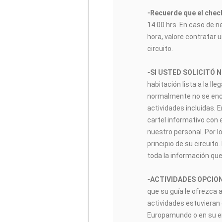
-Recuerde que el check
14.00 hrs. En caso de n
hora, valore contratar u
circuito.
-SI USTED SOLICITÓ 
habitación lista a la lle
normalmente no se encon
actividades incluidas. 
cartel informativo con 
nuestro personal. Por lo
principio de su circuito
toda la información que
-ACTIVIDADES OPCIO
que su guía le ofrezca 
actividades estuvieran 
Europamundo o en su enl