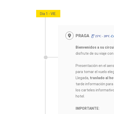
Día 1 - VIE.
PRAGA
25ºC - 28ºC
Bienvenidos a su circ
disfrute de su viaje co
Presentación en el aer
para tomar el vuelo elegi
Llegada,
traslado al ho
tarde información para e
los carteles informativ
hotel.
IMPORTANTE: