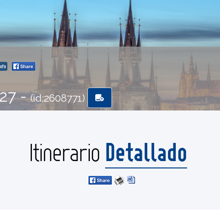
nfo
-27 -
(id:2608771)
Detallado
Itinerario