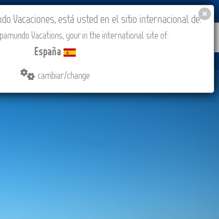
BLOG
ACADEMIA
ACCESO AGENCIAS
España
 Vacaciones, está usted en el sitio internacional de:
amundo Vacations, your in the international site of:
IONES
COMPRAR
CONTACTO
MÁS
España
cambiar/change