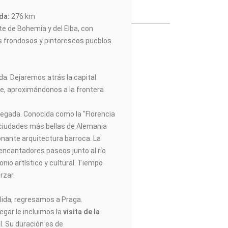
ada:
276 km
te de Bohemia y del Elba, con
s frondosos y pintorescos pueblos
ida. Dejaremos atrás la capital
te, aproximándonos a la frontera
legada. Conocida como la "Florencia
s ciudades más bellas de Alemania
nante arquitectura barroca. La
ncantadores paseos junto al río
onio artístico y cultural. Tiempo
rzar.
alida, regresamos a Praga.
legar le incluimos la
visita de la
l. Su duración es de