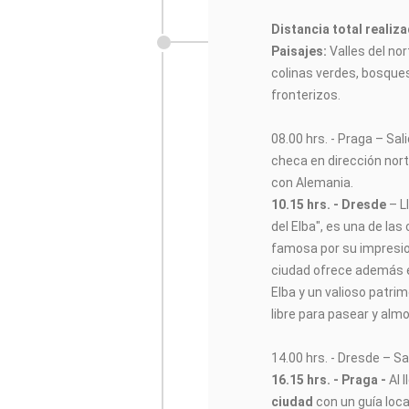
Distancia total realiz
Paisajes:
Valles del nor
colinas verdes, bosque
fronterizos.
08.00 hrs. - Praga – Sal
checa en dirección nor
con Alemania.
10.15 hrs. - Dresde
– L
del Elba", es una de la
famosa por su impresio
ciudad ofrece además e
Elba y un valioso patrim
libre para pasear y almo
14.00 hrs. - Dresde – S
16.15 hrs. - Praga -
Al l
ciudad
con un guía loca