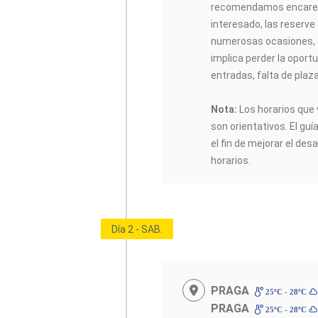
recomendamos encarec
interesado, las reserve
numerosas ocasiones, 
implica perder la oportu
entradas, falta de plaz
Nota:
Los horarios que 
son orientativos. El guí
el fin de mejorar el desa
horarios.
Día 2 - SAB.
PRAGA
25ºC - 28ºC
PRAGA
25ºC - 28ºC