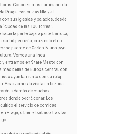
 horas. Conoceremos caminando la
e Praga, con su castillo y el
a con sus iglesias y palacios, desde
a “ciudad de las 100 torres”.
acia la parte baja o parte barroca,
 ciudad pequeña, cruzando el río
moso puente de Carlos IV, una joya
cultura. Vemos una linda
d y entramos en Stare Mesto con
as más bellas de Europa central, con
famoso ayuntamiento con su reloj
ón. Finalizamos la visita en la zona
trarán, además de muchas
gares donde podrá cenar. Los
uirido el servicio de comidas,
 en Praga, o bien el sábado tras los
ngo.