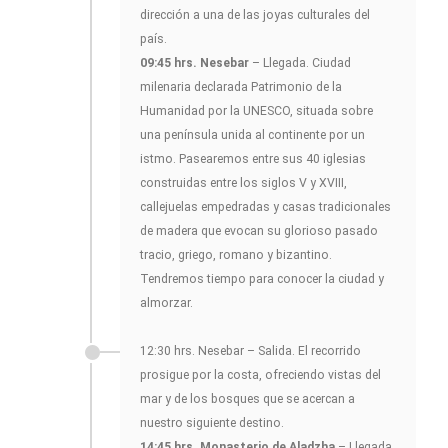
dirección a una de las joyas culturales del
país.
09:45 hrs. Nesebar
– Llegada. Ciudad
milenaria declarada Patrimonio de la
Humanidad por la UNESCO, situada sobre
una península unida al continente por un
istmo. Pasearemos entre sus 40 iglesias
construidas entre los siglos V y XVIII,
callejuelas empedradas y casas tradicionales
de madera que evocan su glorioso pasado
tracio, griego, romano y bizantino.
Tendremos tiempo para conocer la ciudad y
almorzar.
12:30 hrs. Nesebar – Salida. El recorrido
prosigue por la costa, ofreciendo vistas del
mar y de los bosques que se acercan a
nuestro siguiente destino.
14:45 hrs. Monasterio de Aladzha
– Llegada.