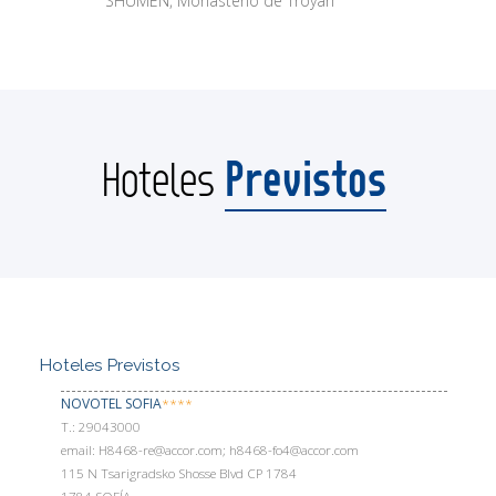
SHUMEN, Monasterio de Troyan
Previstos
Hoteles
Hoteles Previstos
NOVOTEL SOFIA
****
Т.: 29043000
email: H8468-re@accor.com; h8468-fo4@accor.com
115 N Tsarigradsko Shosse Blvd CP 1784