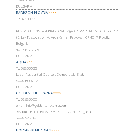
1784 SOFÍA
BULGARIA
RADISSON PLOVDIV
****
Т.: 32600730
email:
RESERVATIONS.IMPERIALPLOVDIV@RADISSONINDIVIDUALS.COM
t6, Lev Tolstoy str./ 1A, Arch.Kamen Petkov sr. CP 4017 Plovdiv,
Bulgaria
4017 PLOVDIV
BULGARIA
AQUA
***
Т.: 56833535
Lazur Residential Quarter, Democratsia Blvd.
8000 BURGAS
BULGARIA
GOLDEN TULIP VARNA
****
Т.: 52683000
email: info@goldentulipvarna.com
3A, bul. "Hristo Botev" Blvd, 9000 Varna, Bulgaria
9000 VARNA
BULGARIA
BOLYARSKI MERIDIAN
****