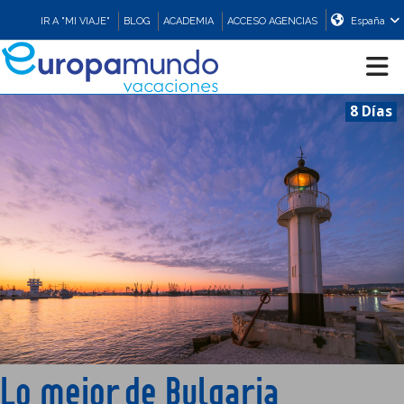
IR A "MI VIAJE"
BLOG
ACADEMIA
ACCESO AGENCIAS
España
8 Días
CRUCEROS
EUROPA
ASIA
ORIENTE
PROMOCIONES
Lo mejor de Bulgaria
COMPRAR