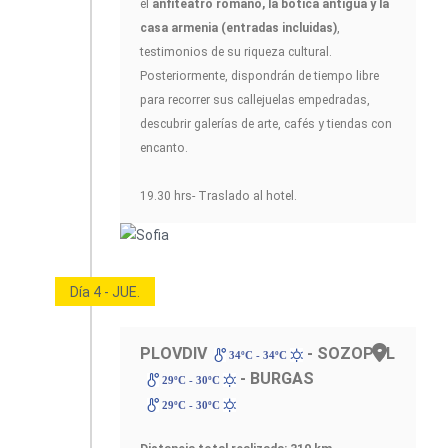
el
anfiteatro romano, la botica antigua y la
casa armenia (entradas incluidas)
,
testimonios de su riqueza cultural.
Posteriormente, dispondrán de tiempo libre
para recorrer sus callejuelas empedradas,
descubrir galerías de arte, cafés y tiendas con
encanto.
19.30 hrs- Traslado al hotel.
Día 4 - JUE.
PLOVDIV
- SOZOPOL
34ºC - 34ºC
- BURGAS
29ºC - 30ºC
29ºC - 30ºC