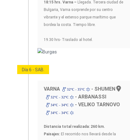
18:15 hrs. Varna –
Llegada. Tercera ciudad de
Bulgaria, Varna sorprende por su centro
vibrante y el extenso parque marítimo que
bordea la costa. Tiempo libre.
19.30 hrs- Traslado al hotel.
Día 6 - SAB.
VARNA
- SHUMEN
32ºC - 35ºC
- ARBANASSI
32ºC - 32ºC
- VELIKO TARNOVO
34ºC - 34ºC
34ºC - 34ºC
Distancia total realizada: 260 km.
Paisajes:
El recorrido nos llevará desde la