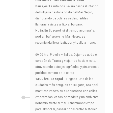
Distancia total realizada: 319 km.
Paisajes:
La ruta nos llevará desde el interior
de Bulgaria hasta la costa del Mar Negro,
disfrutando de colinas verdes, fértiles
llanuras y vistas al litoral búlgaro.
Nota:
En Sozopol, si el tiempo acompaña,
podrán bañarse en el Mar Negro; se
recomienda llevar bañador y toalla a mano.
09:00 hrs. Plovdiv – Salida. Dejamos atrás el
corazón de Tracia y viajamos hacia el este,
atravesando paisajes agrícolas y pintorescos
pueblos camino de la costa.
13:00 hrs. Sozopol
– Llegada. Una de las
ciudades más antiguas de Bulgaria, Sozopol
mantiene intacto su aire histórico con calles
empedradas, casas de madera y un ambiente
bohemio frente al mar. Tendremos tiempo
para almorzar, pasear por el centro histórico