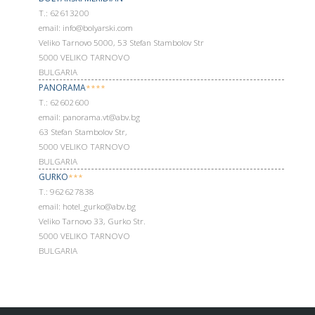
Т.: 62613200
email: info@bolyarski.com
Veliko Tarnovo 5000, 53 Stefan Stambolov Str
5000 VELIKO TARNOVO
BULGARIA
PANORAMA
****
Т.: 62602600
email: panorama.vt@abv.bg
63 Stefan Stambolov Str,
5000 VELIKO TARNOVO
BULGARIA
GURKO
***
Т.: 962627838
email: hotel_gurko@abv.bg
Veliko Tarnovo 33, Gurko Str.
5000 VELIKO TARNOVO
BULGARIA