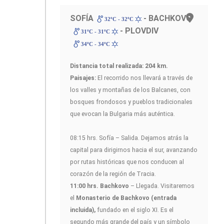
SOFÍA
- BACHKOVO
32ºC - 32ºC
- PLOVDIV
31ºC - 31ºC
34ºC - 34ºC
Distancia total realizada: 204 km.
Paisajes:
El recorrido nos llevará a través de
los valles y montañas de los Balcanes, con
bosques frondosos y pueblos tradicionales
que evocan la Bulgaria más auténtica.
08:15 hrs. Sofía – Salida. Dejamos atrás la
capital para dirigirnos hacia el sur, avanzando
por rutas históricas que nos conducen al
corazón de la región de Tracia.
11:00 hrs. Bachkovo
– Llegada. Visitaremos
el
Monasterio de Bachkovo (entrada
incluida),
fundado en el siglo XI. Es el
segundo más grande del país y un símbolo