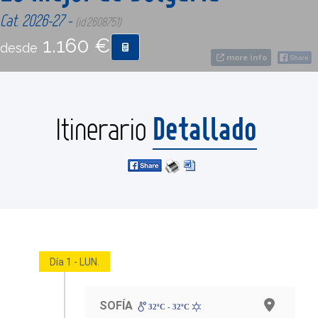
Cat. 2026-27 -
(id:2608751)
CONTACTO
1.160 €
desde
more info
MÁS
Detallado
Itinerario
Día 1 - LUN.
SOFÍA
32ºC - 32ºC