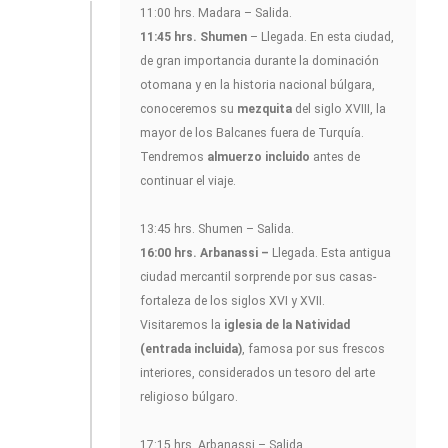
11:00 hrs. Madara – Salida.
11:45 hrs. Shumen
– Llegada. En esta ciudad,
de gran importancia durante la dominación
otomana y en la historia nacional búlgara,
conoceremos su
mezquita
del siglo XVIII, la
mayor de los Balcanes fuera de Turquía.
Tendremos
almuerzo incluido
antes de
continuar el viaje.
13:45 hrs. Shumen – Salida.
16:00 hrs. Arbanassi –
Llegada. Esta antigua
ciudad mercantil sorprende por sus casas-
fortaleza de los siglos XVI y XVII.
Visitaremos la
iglesia de la Natividad
(entrada incluida)
, famosa por sus frescos
interiores, considerados un tesoro del arte
religioso búlgaro.
17:15 hrs. Arbanassi – Salida.