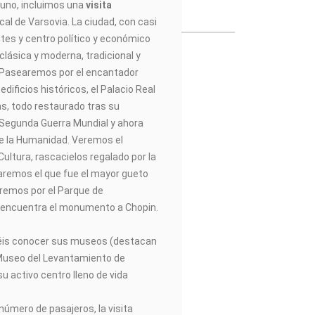
yuno, incluimos una
visita
cal de Varsovia. La ciudad, con casi
tes y centro político y económico
clásica y moderna, tradicional y
 Pasearemos por el encantador
dificios históricos, el Palacio Real
s, todo restaurado tras su
 Segunda Guerra Mundial y ahora
e la Humanidad. Veremos el
Cultura, rascacielos regalado por la
daremos el que fue el mayor gueto
aremos por el Parque de
 encuentra el monumento a Chopin.
réis conocer sus museos (destacan
 Museo del Levantamiento de
su activo centro lleno de vida
úmero de pasajeros, la visita