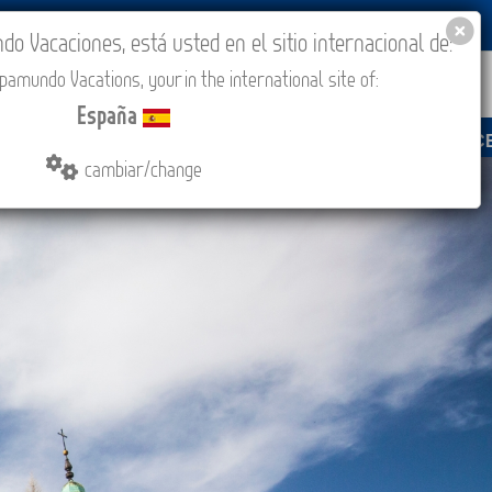
BLOG
ACADEMIA
ACCESO AGENCIAS
España
 Vacaciones, está usted en el sitio internacional de:
amundo Vacations, your in the international site of:
IONES
COMPRAR
CONTACTO
MÁS
España
el domingo 9 de agosto de 13:00 a 15:30 (CEST/Madrid).
cambiar/change