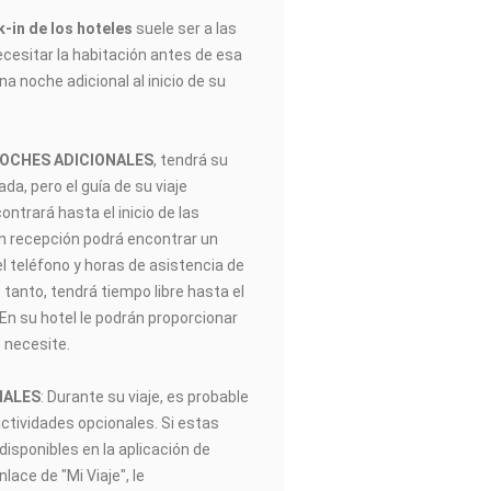
-in de los hoteles
suele ser a las
ecesitar la habitación antes de esa
na noche adicional al inicio de su
NOCHES ADICIONALES
, tendrá su
gada, pero el guía de su viaje
trará hasta el inicio de las
En recepción podrá encontrar un
el teléfono y horas de asistencia de
 tanto, tendrá tiempo libre hasta el
. En su hotel le podrán proporcionar
 necesite.
NALES
: Durante su viaje, es probable
actividades opcionales. Si estas
disponibles en la aplicación de
ace de "Mi Viaje", le