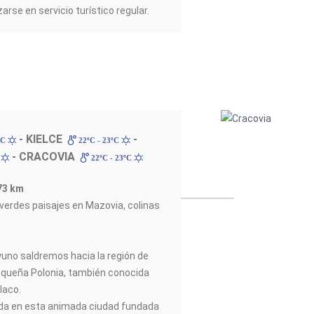
rse en servicio turístico regular.
- KIELCE
-
ºC
22ºC - 23ºC
- CRACOVIA
C
22ºC - 23ºC
373 km
verdes paisajes en Mazovia, colinas
yuno saldremos hacia la región de
equeña Polonia, también conocida
laco.
a en esta animada ciudad fundada