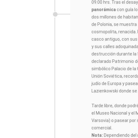
09.00 hrs. Tras el desa
panorámica
con guía lo
dos millones de habitan
de Polonia, se muestra 
cosmopolita, renacida.
casco antiguo, con sus e
y sus calles adoquinada
destrucción durante la
declarado Patrimonio d
simbólico Palacio de la 
Unión Soviética, recor
judío de Europa y pase
Lazienkowski donde se
Tarde libre, donde pod
el Museo Nacional y el
Varsovia) o pasear por 
comercial.
Nota:
Dependiendo del n