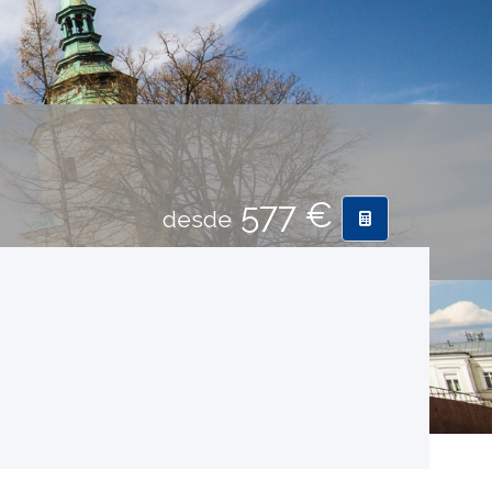
577 €
desde