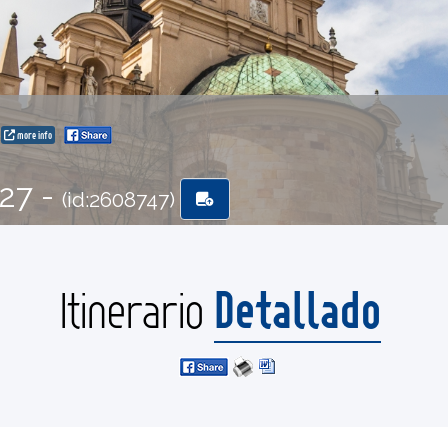
more info
-27 -
(id:2608747)
Detallado
Itinerario