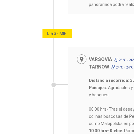
panorámica podrá realiza
Día 3 - MIE.
VARSOVIA
23ºC - 26
TARNOW
24ºC - 24º
Distancia recorrida: 
Paisajes:
Agradables y 
y bosques.
08.00 hrs- Tras el desa
colinas boscosas de P
como Malopolska en po
10.30 hrs- Kielce.
Parad