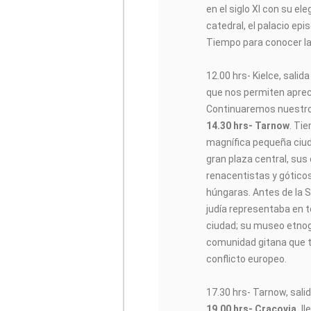
en el siglo XI con su el
catedral, el palacio ep
Tiempo para conocer la
12.00 hrs- Kielce, sali
que nos permiten apreci
Continuaremos nuestro 
14.30 hrs- Tarnow
. Ti
magnífica pequeña ciuda
gran plaza central, sus
renacentistas y góticos
húngaras. Antes de la S
judía representaba en to
ciudad; su museo etnog
comunidad gitana que 
conflicto europeo.
17.30 hrs- Tarnow, sali
19.00 hrs- Cracovia,
ll