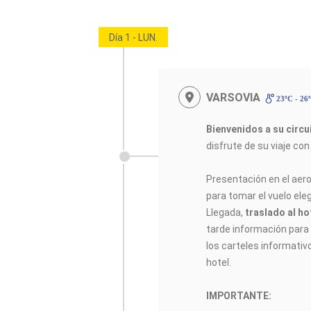
Día 1 - LUN.
VARSOVIA
23ºC - 26
Bienvenidos a su circ
disfrute de su viaje co
Presentación en el aer
para tomar el vuelo elegi
Llegada,
traslado al ho
tarde información para e
los carteles informativ
hotel.
IMPORTANTE: