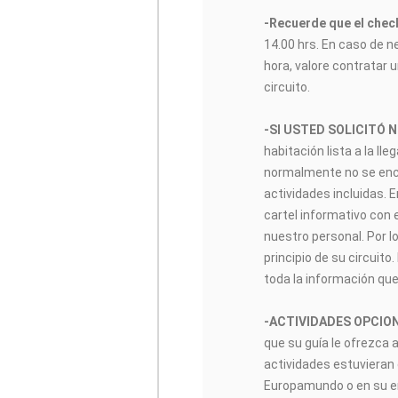
-Recuerde que el check
14.00 hrs. En caso de n
hora, valore contratar u
circuito.
-SI USTED SOLICITÓ 
habitación lista a la lle
normalmente no se encon
actividades incluidas. 
cartel informativo con 
nuestro personal. Por lo
principio de su circuito
toda la información que
-ACTIVIDADES OPCIO
que su guía le ofrezca 
actividades estuvieran 
Europamundo o en su enl