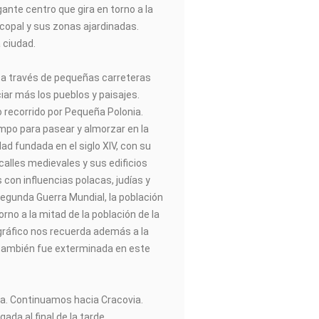
egante centro que gira en torno a la
iscopal y sus zonas ajardinadas.
 ciudad.
da a través de pequeñas carreteras
ar más los pueblos y paisajes.
recorrido por Pequeña Polonia.
empo para pasear y almorzar en la
d fundada en el siglo XIV, con su
 calles medievales y sus edificios
 con influencias polacas, judías y
egunda Guerra Mundial, la población
rno a la mitad de la población de la
ráfico nos recuerda además a la
también fue exterminada en este
da. Continuamos hacia Cracovia.
egada al final de la tarde.