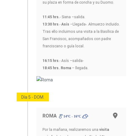
su plaza en forma de concha y su Duomo.
11:45 hrs.
- Siena –salida.
13:30 hrs
.-
Asís
–Llegada-. Almuerzo incluido.
Tras ello incluimos una visita a la Basílica de
San Francisco, acompañados con padre
franciscano o guía local.
16:15 hrs
.- Asís –salida-
18:45 hrs.
Roma
– llegada.
Día 5 - DOM.
ROMA
14ºC - 16ºC
Por la mañana, realizaremos una
visita