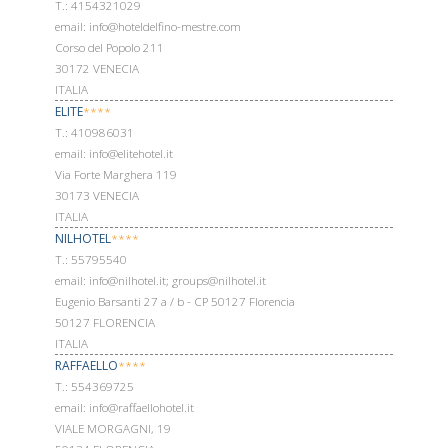
Т.: 4154321029
email: info@hoteldelfino-mestre.com
Corso del Popolo 211
30172 VENECIA
ITALIA
ELITE
****
Т.: 410986031
email: info@elitehotel.it
Via Forte Marghera 119
30173 VENECIA
ITALIA
NILHOTEL
****
Т.: 55795540
email: info@nilhotel.it; groups@nilhotel.it
Eugenio Barsanti 27 a / b - CP 50127 Florencia
50127 FLORENCIA
ITALIA
RAFFAELLO
****
Т.: 554369725
email: info@raffaellohotel.it
VIALE MORGAGNI, 19