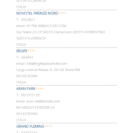
50134 FLORENCIA
ITALIA
NOVOTEL FIRENZE NORD
****
Т.: 5553821
email: H1798-RE@ACCOR.COM
Via Tevere 23 CP 50019 Osmannoro SESTO FIORENTINO
50019 FLORENCIA
ITALIA
ERGIFE
****
Т.: 666441
email: info@ergifepalacehotel.com
Largo Lorenzo Mossa, 8, 00165 Roma RM
00165 ROMA
ITALIA
ARAN PARK
****
Т.: 651072135
email: aran.res@barcelo.com
RICARDDO FORSTER 24
00143 ROMA
ITALIA
GRAND FLEMING
****
Т.: 63337264