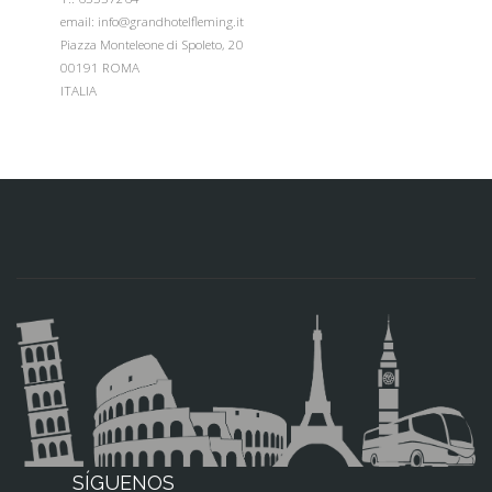
email: info@grandhotelfleming.it
Piazza Monteleone di Spoleto, 20
00191 ROMA
ITALIA
SÍGUENOS