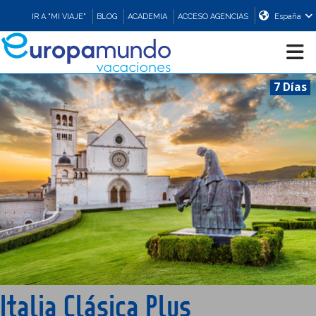
IR A "MI VIAJE"
BLOG
ACADEMIA
ACCESO AGENCIAS
España
7 Días
CRUCEROS
EUROPA
ASIA
ORIENTE
PROMOCIONES
Italia Clásica Plus
COMPRAR