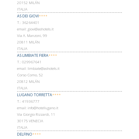
20152 MILÁN
ITALIA
AS DEI GIOVI
****
Т.: 36264401
email: giovi@ashotels.it
Via A. Manzoni, 99
20811 MILÁN
ITALIA
AS LIMBIATE FIERA
****
Т.: 029967641
email: limbiate@ashotels.it
Corso Como, 52
20812 MILÁN
ITALIA
LUGANO TORRETTA
****
Т.: 41936777
email: info@hotellugano.it
Via Giorgio Rizzardi, 11
30175 VENECIA
ITALIA
DELFINO
****