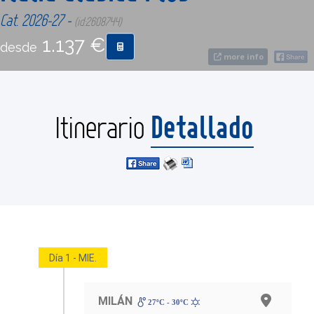
Cat. 2026-27 -
(id:2608744)
CONTACTO
1.137 €
desde
more info
MÁS
Detallado
Itinerario
Día 1 - MIE.
MILÁN
27ºC - 30ºC