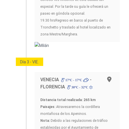
especial. Por la tarde su guía le ofrecerá un
paseo en góndola opcional.
19.30 hrsRegreso en barco al puerto de
Tronchetto y traslado al hotel localizado en
zona Mestre/Marghera.
Día 3 - VIE.
VENECIA
-
17ºC - 17ºC
FLORENCIA
30ºC - 32ºC
Distancia total realizada: 265 km
Paisajes:
Atravesaremos la cordillera
montañosa de los Apeninos.
Nota:
Debido a las regulaciones de tráfico
establecidas por el Ayuntamiento de