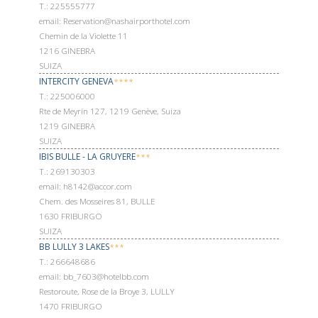
Т.: 225555777
email: Reservation@nashairporthotel.com
Chemin de la Violette 11
1216 GINEBRA
SUIZA
INTERCITY GENEVA
****
Т.: 225006000
Rte de Meyrin 127, 1219 Genève, Suiza
1219 GINEBRA
SUIZA
IBIS BULLE - LA GRUYERE
***
Т.: 269130303
email: h8142@accor.com
Chem. des Mosseires 81, BULLE
1630 FRIBURGO
SUIZA
BB LULLY 3 LAKES
***
Т.: 266648686
email: bb_7603@hotelbb.com
Restoroute, Rose de la Broye 3, LULLY
1470 FRIBURGO