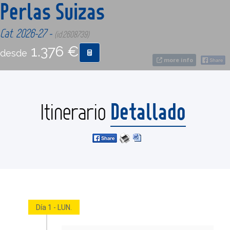
Perlas Suizas
CONTACTO
Cat. 2026-27 -
(id:2608739)
1.376 €
desde
MÁS
more info
Detallado
Itinerario
Día 1 - LUN.