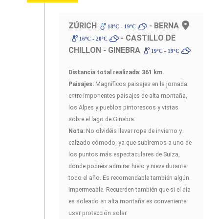
ZÚRICH
- BERNA
18ºC - 19ºC
- CASTILLO DE
16ºC - 20ºC
CHILLON - GINEBRA
19ºC - 19ºC
Distancia total realizada: 361 km.
Paisajes:
Magníficos paisajes en la jornada
entre imponentes paisajes de alta montaña,
los Alpes y pueblos pintorescos y vistas
sobre el lago de Ginebra.
Nota:
No olvidéis llevar ropa de invierno y
calzado cómodo, ya que subiremos a uno de
los puntos más espectaculares de Suiza,
donde podréis admirar hielo y nieve durante
todo el año. Es recomendable también algún
impermeable. Recuerden también que si el día
es soleado en alta montaña es conveniente
usar protección solar.