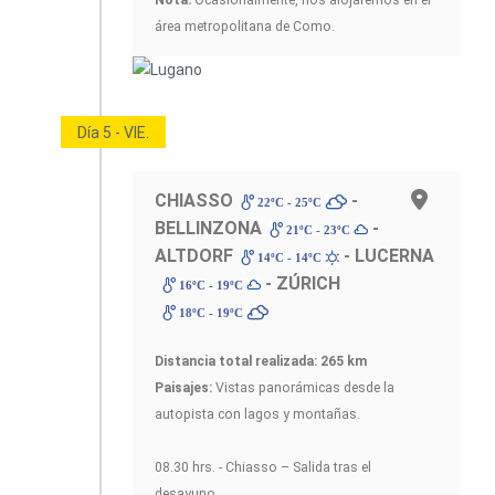
Nota:
Ocasionalmente, nos alojaremos en el
área metropolitana de Como.
Día 5 - VIE.
CHIASSO
-
22ºC - 25ºC
BELLINZONA
-
21ºC - 23ºC
ALTDORF
- LUCERNA
14ºC - 14ºC
- ZÚRICH
16ºC - 19ºC
18ºC - 19ºC
Distancia total realizada: 265 km
Paisajes:
Vistas panorámicas desde la
autopista con lagos y montañas.
08.30 hrs. - Chiasso – Salida tras el
desayuno.