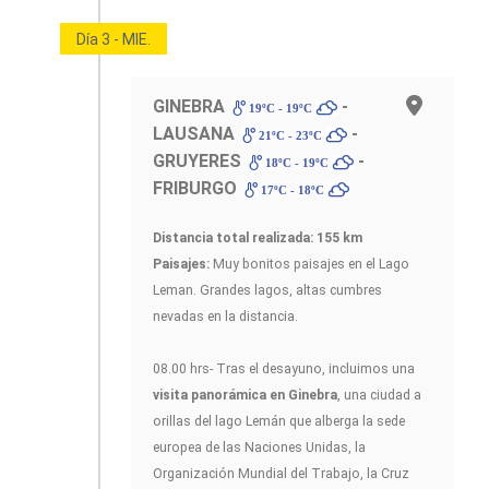
Día 3 - MIE.
GINEBRA
-
19ºC - 19ºC
LAUSANA
-
21ºC - 23ºC
GRUYERES
-
18ºC - 19ºC
FRIBURGO
17ºC - 18ºC
Distancia total realizada: 155 km
Paisajes:
Muy bonitos paisajes en el Lago
Leman. Grandes lagos, altas cumbres
nevadas en la distancia.
08.00 hrs- Tras el desayuno, incluimos una
visita panorámica en Ginebra
, una ciudad a
orillas del lago Lemán que alberga la sede
europea de las Naciones Unidas, la
Organización Mundial del Trabajo, la Cruz