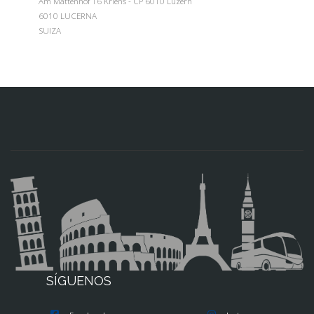
Am Mattenhof 16 Kriens - CP 6010 Luzern
6010 LUCERNA
SUIZA
SÍGUENOS