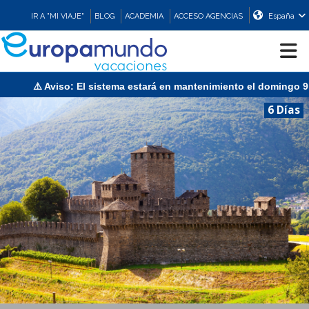
IR A "MI VIAJE"
BLOG
ACADEMIA
ACCESO AGENCIAS
España
iso: El sistema estará en mantenimiento el domingo 9 de agosto d
CRUCEROS
6 Días
EUROPA
ASIA
ORIENTE
PROMOCIONES
COMPRAR