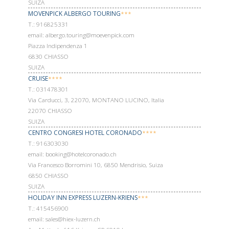
SUIZA
MOVENPICK ALBERGO TOURING
***
Т.: 916825331
email: albergo.touring@moevenpick.com
Piazza Indipendenza 1
6830 CHIASSO
SUIZA
CRUISE
****
Т.: 031478301
Via Carducci, 3, 22070, MONTANO LUCINO, Italia
22070 CHIASSO
SUIZA
CENTRO CONGRESI HOTEL CORONADO
****
Т.: 916303030
email: booking@hotelcoronado.ch
Via Francesco Borromini 10, 6850 Mendrisio, Suiza
6850 CHIASSO
SUIZA
HOLIDAY INN EXPRESS LUZERN-KRIENS
***
Т.: 415456900
email: sales@hiex-luzern.ch