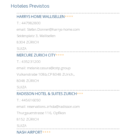
Hoteles Previstos
HARRYS HOME WALLISELLEN
****
Т.: 447982800
email: Stefan.Donner@harrys-home.com
Seidenplatz 3, Wallisellen
8304 ZÚRICH
SUIZA
MERCURE ZURICH CITY
****
Т.: 435231200
email: melanie.casura@cotp.group
Vulkanstrabe 108b,CP 8048 ZUrich,,
8048 ZÚRICH
SUIZA
RADISSON HOTEL & SUITES ZURICH
***
Т.: 445616050
email: reservations.zrhda@radisson.com
Thurgauerstrasse 116, Opfikon
8152 ZÚRICH
SUIZA
NASH AIRPORT
****