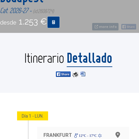
Cat. 2026-27 -
(id:2608724)
CONTACTO
1.253 €
desde
more info
MÁS
Detallado
Itinerario
Día 1 - LUN.
FRANKFURT
12ºC - 17ºC