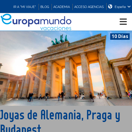
IR A "MI VIAJE"
BLOG
ACADEMIA
ACCESO AGENCIAS
España
10 Días
CRUCEROS
EUROPA
ASIA
ORIENTE
Joyas de Alemania, Praga y
PROMOCIONES
Budapest
COMPRAR