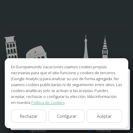
En Europamundo Vacaciones usamos cookies propias
necesarias para que el sitio funcione y cookies de terceros
Bienvenido a Europamundo Vacaciones, está usted
(Google Analytics) para analizar su uso de forma agregada. No
SÍGUENOS
en el sitio internacional de:
usamos cookies publicitarias ni de seguimiento entre sitios. Las
cookies analíticas solo se activan si las aceptas. Puedes
Wellcome to Europamundo Vacations, your in the
Facebook
Instagram
aceptar, rechazar o configurar tu elección. Más información
international site of:
en nuestra
Política de Cookies
.
España
X/Twitter
TikTok
Rechazar
Configurar
Aceptar
Blog
Youtube
cambiar/change
Opiniones
Pinterest