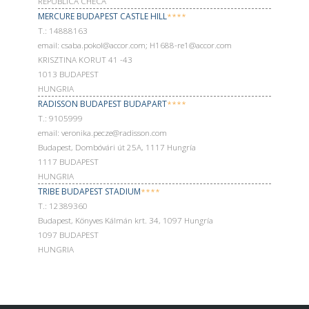
REPUBLICA CHECA
MERCURE BUDAPEST CASTLE HILL
****
Т.: 14888163
email: csaba.pokol@accor.com; H1688-re1@accor.com
KRISZTINA KORUT 41 -43
1013 BUDAPEST
HUNGRIA
RADISSON BUDAPEST BUDAPART
****
Т.: 9105999
email: veronika.pecze@radisson.com
Budapest, Dombóvári út 25A, 1117 Hungría
1117 BUDAPEST
HUNGRIA
TRIBE BUDAPEST STADIUM
****
Т.: 12389360
Budapest, Könyves Kálmán krt. 34, 1097 Hungría
1097 BUDAPEST
HUNGRIA