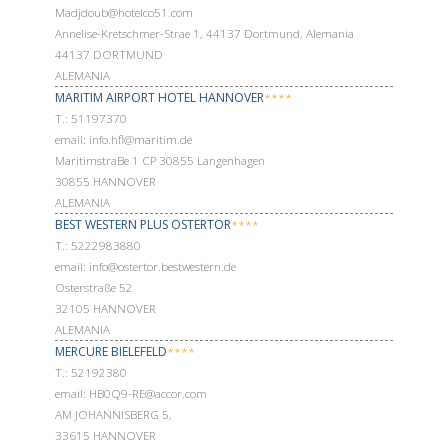
Madjdoub@hotelco51.com
Annelise-Kretschmer-Strae 1, 44137 Dortmund, Alemania
44137 DORTMUND
ALEMANIA
MARITIM AIRPORT HOTEL HANNOVER
****
Т.: 51197370
email: info.hfl@maritim.de
MaritimstraBe 1 CP 30855 Langenhagen
30855 HANNOVER
ALEMANIA
BEST WESTERN PLUS OSTERTOR
****
Т.: 5222983880
email: info@ostertor.bestwestern.de
Osterstraße 52
32105 HANNOVER
ALEMANIA
MERCURE BIELEFELD
****
Т.: 52192380
email: HB0Q9-RE@accor.com
AM JOHANNISBERG 5,
33615 HANNOVER