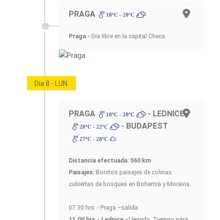
PRAGA
18ºC - 20ºC
Praga -
Día libre en la capital Checa.
Día 8 - LUN.
PRAGA
- LEDNICE
18ºC - 20ºC
- BUDAPEST
20ºC - 22ºC
27ºC - 28ºC
Distancia efectuada: 560 km
Paisajes:
Bonitos paisajes de colinas
cubiertas de bosques en Bohemia y Moravia.
07.30 hrs .- Praga –salida.
11.00 hrs.- Lednice
–Llegada. Tiempo para