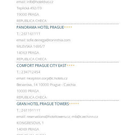
email: info@hotelduo.cz
Teplická 492/19
19000 PRAGA
REPUBLICA CHECA
PANORAMA HOTEL PRAGUE
****
Т.: 261161111
email: sofie.deinega@corinthia.com
MILEVSKA 1695/7
14063 PRAGA
REPUBLICA CHECA
COMFORT PRAGUE CITY EAST
****
Т.: 234712454
email: reception.corp@c.hotels.cz
Becvarova, 14 10000 Prague - Czechia
10000 PRAGA
REPUBLICA CHECA
GRAN HOTEL PRAGUE TOWERS
*****
Т.: 261191111
email: reservations@hoteltowers.cz; mb@czechinn.cz
KONGRESOVA, 1
14069 PRAGA