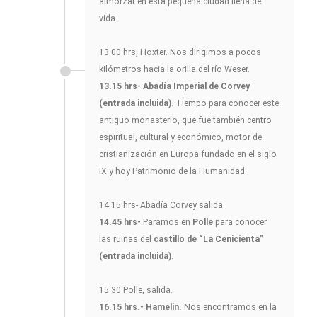
almorzar en esta pequeña ciudad llena de
vida.
13.00 hrs, Hoxter. Nos dirigimos a pocos
kilómetros hacia la orilla del río Weser.
13.15 hrs- Abadía Imperial de Corvey
(entrada incluida)
. Tiempo para conocer este
antiguo monasterio, que fue también centro
espiritual, cultural y económico, motor de
cristianización en Europa fundado en el siglo
IX y hoy Patrimonio de la Humanidad.
14.15 hrs- Abadía Corvey salida.
14.45 hrs-
Paramos en
Polle
para conocer
las ruinas del
castillo de “La Cenicienta”
(entrada incluida).
15.30 Polle, salida.
16.15 hrs.- Hamelin.
Nos encontramos en la