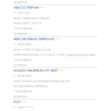
ALEMANIA
ABACUS TIERPARK
****
Т.: 3051620
email: info@abacus-hotel.de
FRANZ METT STR 3-9
10319 BERLÍN
ALEMANIA
MERCURE BERLIN TEMPELHOF
****
Т.: 30627800
email: H1894-FO@accor.com
HERMANNSTRASSE 214-216 CP 12049 Eingang Rollbergstrasse
12049 BERLÍN
ALEMANIA
HOLIDAY INN BERLIN CITY WEST
****
Т.: 30383890
email: christian.juchem@gchhotelgroup.com
ROHRDAMM,80 SPANDAU
13629 BERLÍN
ALEMANIA
DUO
****
Т.: 266131111