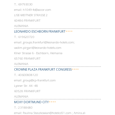
Т.: 69793030
email: h1049-fo@accor.com
LISE-MEITNER STRASSE 2
60486 FRANKFURT
ALEMANIA
LEONARDO ESCHBORN FRANKFURT
****
Т.: 619620720
email: groups.frankfurt@leonardo-hotels.com;
vadim.pirgari@leonardo-hotels.com
Klner Strasse 6 - Eschborn, Alemania
65760 FRANKFURT
ALEMANIA
CROWNE PLAZA FRANKFURT CONGRESS
****
Т.: 40600808120
email: group@cp-frankfurt.com
Lyoner Str. 44 -48
60528 FRANKFURT
ALEMANIA
MOXY DORTMUND CITY
****
Т.: 23188680
email: Paulina.Staszkowian@hotelco51.com ; Amira.al-