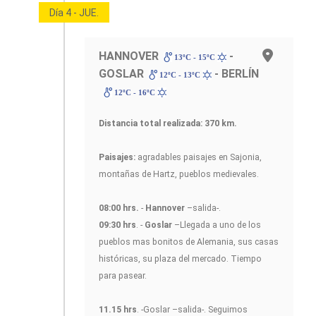
Día 4 - JUE.
HANNOVER
-
13ºC - 15ºC
GOSLAR
- BERLÍN
12ºC - 13ºC
12ºC - 16ºC
Distancia total realizada: 370 km.
Paisajes:
agradables paisajes en Sajonia,
montañas de Hartz, pueblos medievales.
08:00 hrs.
-
Hannover
–salida-.
09:30 hrs
. -
Goslar
–Llegada a uno de los
pueblos mas bonitos de Alemania, sus casas
históricas, su plaza del mercado. Tiempo
para pasear.
11.15 hrs
. -Goslar –salida-. Seguimos