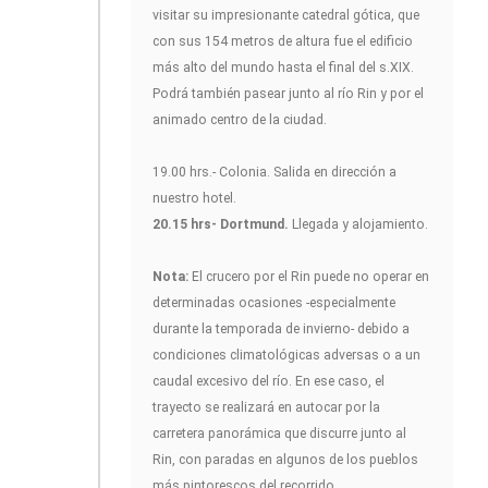
visitar su impresionante catedral gótica, que
con sus 154 metros de altura fue el edificio
más alto del mundo hasta el final del s.XIX.
Podrá también pasear junto al río Rin y por el
animado centro de la ciudad.
19.00 hrs.- Colonia. Salida en dirección a
nuestro hotel.
20.15 hrs- Dortmund.
Llegada y alojamiento.
Nota:
El crucero por el Rin puede no operar en
determinadas ocasiones -especialmente
durante la temporada de invierno- debido a
condiciones climatológicas adversas o a un
caudal excesivo del río. En ese caso, el
trayecto se realizará en autocar por la
carretera panorámica que discurre junto al
Rin, con paradas en algunos de los pueblos
más pintorescos del recorrido.