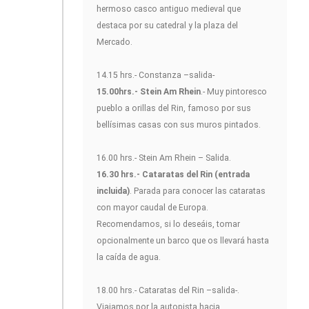
hermoso casco antiguo medieval que
destaca por su catedral y la plaza del
Mercado.
14.15 hrs.- Constanza –salida-
15.00hrs.- Stein Am Rhein
.- Muy pintoresco
pueblo a orillas del Rin, famoso por sus
bellísimas casas con sus muros pintados.
16.00 hrs.- Stein Am Rhein – Salida.
16.30 hrs.- Cataratas del Rin (entrada
incluida)
. Parada para conocer las cataratas
con mayor caudal de Europa.
Recomendamos, si lo deseáis, tomar
opcionalmente un barco que os llevará hasta
la caída de agua.
18.00 hrs.- Cataratas del Rin –salida-.
Viajamos por la autopista hacia.