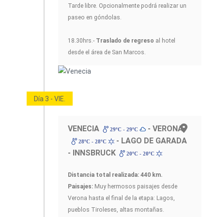
Tarde libre. Opcionalmente podrá realizar un
paseo en góndolas.
18.30hrs.-
Traslado de regreso
al hotel
desde el área de San Marcos.
Día 3 - VIE.
VENECIA
- VERONA
29ºC - 29ºC
- LAGO DE GARADA
28ºC - 28ºC
- INNSBRUCK
20ºC - 20ºC
Distancia total realizada:
440 km.
Paisajes:
Muy hermosos paisajes desde
Verona hasta el final de la etapa: Lagos,
pueblos Tiroleses, altas montañas.