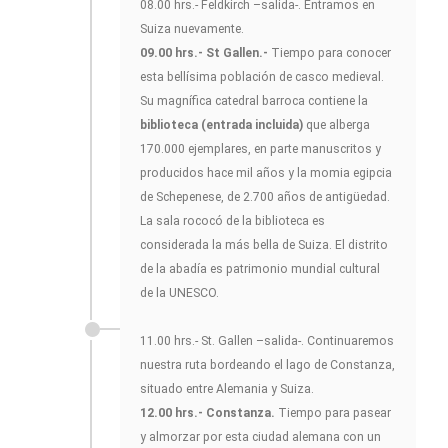
08.00 hrs.- Feldkirch –salida-. Entramos en
Suiza nuevamente.
09.00 hrs.- St Gallen.-
Tiempo para conocer
esta bellísima población de casco medieval.
Su magnífica catedral barroca contiene la
biblioteca (entrada incluida)
que alberga
170.000 ejemplares, en parte manuscritos y
producidos hace mil años y la momia egipcia
de Schepenese, de 2.700 años de antigüedad.
La sala rococó de la biblioteca es
considerada la más bella de Suiza. El distrito
de la abadía es patrimonio mundial cultural
de la UNESCO.
11.00 hrs.- St. Gallen –salida-. Continuaremos
nuestra ruta bordeando el lago de Constanza,
situado entre Alemania y Suiza.
12.00 hrs.- Constanza.
Tiempo para pasear
y almorzar por esta ciudad alemana con un