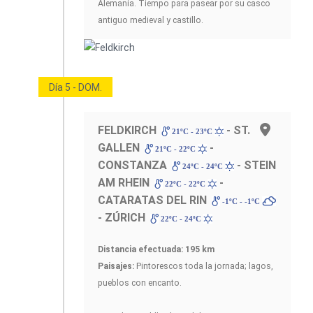
Alemania. Tiempo para pasear por su casco
antiguo medieval y castillo.
Día 5 - DOM.
FELDKIRCH
- ST.
21ºC - 23ºC
GALLEN
-
21ºC - 22ºC
CONSTANZA
- STEIN
24ºC - 24ºC
AM RHEIN
-
22ºC - 22ºC
CATARATAS DEL RIN
-1ºC - -1ºC
- ZÚRICH
22ºC - 24ºC
Distancia efectuada: 195 km
Paisajes:
Pintorescos toda la jornada; lagos,
pueblos con encanto.