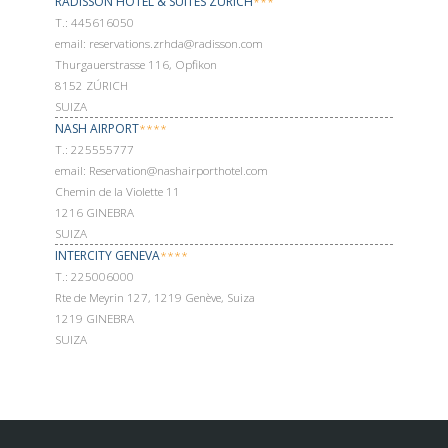
RADISSON HOTEL & SUITES ZURICH
***
Т.: 445616050
email: reservations.zrhda@radisson.com
Thurgauerstrasse 116, Opfikon
8152 ZÚRICH
SUIZA
NASH AIRPORT
****
Т.: 225555777
email: Reservation@nashairporthotel.com
Chemin de la Violette 11
1216 GINEBRA
SUIZA
INTERCITY GENEVA
****
Т.: 225006000
Rte de Meyrin 127, 1219 Genève, Suiza
1219 GINEBRA
SUIZA