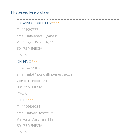
Hoteles Previstos
LUGANO TORRETTA
****
Т.: 41936777
email: info@hotellugano.it
Via Giorgio Rizzardi, 11
30175 VENECIA
ITALIA
DELFINO
****
Т.: 4154321029
email: info@hoteldelfino-mestre.com
Corso del Popolo 211
30172 VENECIA
ITALIA
ELITE
****
Т.: 410986031
email: info@elitehotel.it
Via Forte Marghera 119
30173 VENECIA
ITALIA