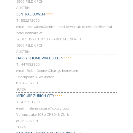
6800 FELDKIRCH
AUSTRIA
CENTRAL LOWEN
****
Т.: 552272070
email: reservation@central-hotel-loewen.at; reservation@central-
hotel-leonhard.at
SCHLOBGRABEN 13 CP 6800 FELDKIRCH
6800 FELDKIRCH
AUSTRIA
HARRYS HOME WALLISELLEN
****
Т.: 447982800
email: Stefan.Donner@harrys-home.com
Seidenplatz 3, Wallisellen
8304 ZÚRICH
SUIZA
MERCURE ZURICH CITY
****
Т.: 435231200
email: melanie.casura@cotp.group
Vulkanstrabe 108b,CP 8048 ZUrich,,
8048 ZÚRICH
SUIZA