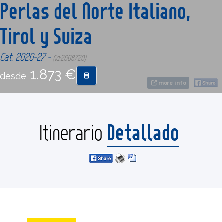
Perlas del Norte Italiano,
Tirol y Suiza
CONTACTO
Cat. 2026-27 -
(id:2608720)
MÁS
1.873 €
desde
more info
Detallado
Itinerario