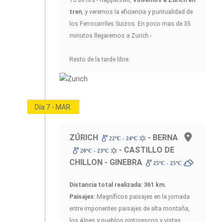
15.00 hrs.- Rapperswil,
Volvemos a Zurich en
tren
, y veremos la eficiencia y puntualidad de
los Ferrocarriles Suizos. En poco mas de 35
minutos llegaremos a Zurich.-
Resto de la tarde libre.
Día 7 - MAR.
ZÚRICH
- BERNA
22ºC - 24ºC
- CASTILLO DE
20ºC - 23ºC
CHILLON - GINEBRA
25ºC - 25ºC
Distancia total realizada: 361 km.
Paisajes:
Magníficos paisajes en la jornada
entre imponentes paisajes de alta montaña,
los Alpes y pueblos pintorescos y vistas