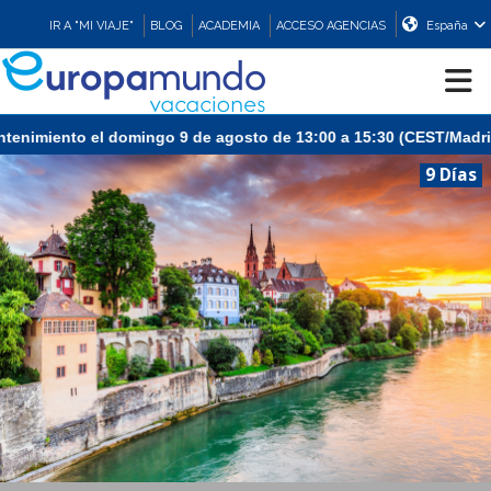
IR A "MI VIAJE"
BLOG
ACADEMIA
ACCESO AGENCIAS
España
l domingo 9 de agosto de 13:00 a 15:30 (CEST/Madrid).
CRUCEROS
9 Días
EUROPA
ASIA
ORIENTE
PROMOCIONES
COMPRAR