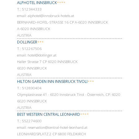
ALPHOTEL INNSBRUCK
****
Т.: 512344333
email: alphotel@innsbruck-hotels.at
BERNHARD-HOFEL-STRASSE 16 CP A-6020 INNSBRUCK
A-6020 INNSBRUCK
AUSTRIA
DOLLINGER
***
Т.: 512267506
email: hotel@dollinger.at
Haller Strasse 7 CP 6020 INNSBRUCK
6020 INNSBRUCK
AUSTRIA
HILTON GARDEN INN INNSBRUCK TIVOLI
***
Т.: 512890404
Olympiastrasse 41 · 6020 Innsbruck Tirol · Österreich, CP: 6020
6020 INNSBRUCK
AUSTRIA
BEST WESTERN CENTRAL LEONHARD
****
Т.: 552274600
email: reservation@central-hotel-leonhard.at
LEONHARDSPLATZ 2 CP 6800 FELDKIRCH