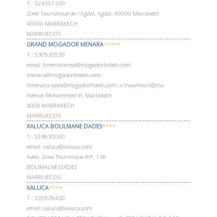
Т.: 524351100
Zone Touristique de l´Agdal, Agdal, 40000 Marrakech
40000 MARRAKECH
MARRUECOS
GRAND MOGADOR MENARA
*****
Т.: 530530530
email: hmenararesa@mogadorhotels.com;
menara@mogadorhotels.com;
hmenara.sales@mogadorhotels.com; a.maamouri@mo
Avenue Mohammed VI, Marrakech
4000 MARRAKECH
MARRUECOS
XALUCA BOULMANE DADES
****
Т.: 524830060
email: xaluca@xaluca.com
Avda. Zone Touristique B.P, 138
BOUMALNE DADES
MARRUECOS
XALUCA
****
Т.: 535578450
email: xaluca@xaluca.com