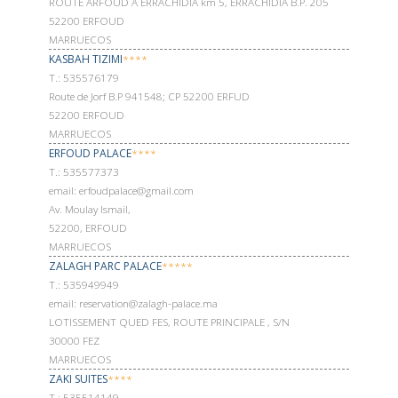
ROUTE ARFOUD A ERRACHIDIA km 5, ERRACHIDIA B.P. 205
52200 ERFOUD
MARRUECOS
KASBAH TIZIMI
****
Т.: 535576179
Route de Jorf B.P 941548; CP 52200 ERFUD
52200 ERFOUD
MARRUECOS
ERFOUD PALACE
****
Т.: 535577373
email: erfoudpalace@gmail.com
Av. Moulay Ismail,
52200, ERFOUD
MARRUECOS
ZALAGH PARC PALACE
*****
Т.: 535949949
email: reservation@zalagh-palace.ma
LOTISSEMENT QUED FES, ROUTE PRINCIPALE , S/N
30000 FEZ
MARRUECOS
ZAKI SUITES
****
Т.: 535514149