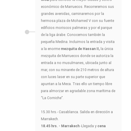
económico de Marruecos. Recorreremos sus
grandes avenidas, caminaremos por la
hermosa plaza de Mohamed V con su fuente
edificios moriscos palmeras y por el parque
de la liga árabe. Conocemos también la
pequeña Medina. Incluimos la entrada y visita
a la enorme
mezquita de Hassan II,
la única
mezquita de Marruecos donde se autoriza la
entrada a no musulmanes, ubicada junto al
mar, con su minarete de 210 metros de altura
con luces laser en su parte superior que
apuntan a la Meca. Tras ello un tiempo libre
para almorzar en agradable zona marítima de
“La Corniche”.
15.30 hrs.- Casablanca. Salida en dirección a
Marrakech.
18.45 hrs. - Marrakech
-Llegada y
cena