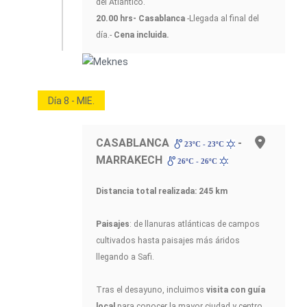
del Atlántico.
20.00 hrs- Casablanca
-Llegada al final del
día.-
Cena incluida.
Día 8 - MIE.
CASABLANCA
-
23ºC - 23ºC
MARRAKECH
26ºC - 26ºC
Distancia total realizada: 245 km
Paisajes
: de llanuras atlánticas de campos
cultivados hasta paisajes más áridos
llegando a Safi.
Tras el desayuno, incluimos
visita con guía
local
para conocer la mayor ciudad y centro