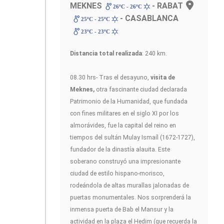
MEKNES
- RABAT
26ºC - 26ºC
- CASABLANCA
25ºC - 25ºC
23ºC - 23ºC
Distancia total realizada
: 240 km.
08.30 hrs- Tras el desayuno,
visita de
Meknes,
otra fascinante ciudad declarada
Patrimonio de la Humanidad, que fundada
con fines militares en el siglo XI por los
almorávides, fue la capital del reino en
tiempos del sultán Mulay Ismaíl (1672-1727),
fundador de la dinastía alauita. Este
soberano construyó una impresionante
ciudad de estilo hispano-morisco,
rodeándola de altas murallas jalonadas de
puertas monumentales. Nos sorprenderá la
inmensa puerta de Bab el Mansur y la
actividad en la plaza el Hedim (que recuerda la