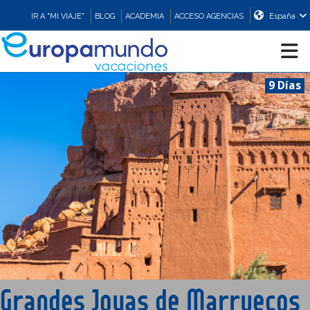
IR A "MI VIAJE"
BLOG
ACADEMIA
ACCESO AGENCIAS
España
9 Días
CRUCEROS
EUROPA
ASIA
ORIENTE
PROMOCIONES
Grandes Joyas de Marruecos
COMPRAR