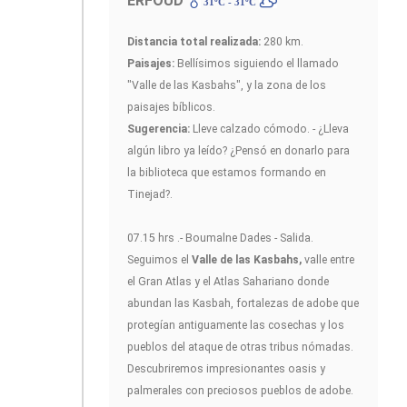
ERFOUD
31ºC - 31ºC
Distancia total realizada:
280 km.
Paisajes:
Bellísimos siguiendo el llamado
"Valle de las Kasbahs", y la zona de los
paisajes bíblicos.
Sugerencia:
Lleve calzado cómodo. - ¿Lleva
algún libro ya leído? ¿Pensó en donarlo para
la biblioteca que estamos formando en
Tinejad?.
07.15 hrs .- Boumalne Dades - Salida.
Seguimos el
Valle de las Kasbahs,
valle entre
el Gran Atlas y el Atlas Sahariano donde
abundan las Kasbah, fortalezas de adobe que
protegían antiguamente las cosechas y los
pueblos del ataque de otras tribus nómadas.
Descubriremos impresionantes oasis y
palmerales con preciosos pueblos de adobe.