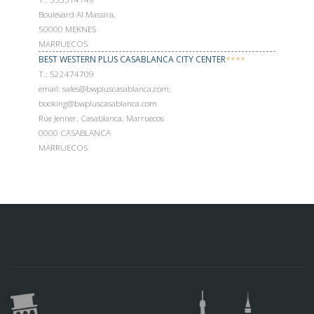
Boulevard Al Massira,
50000 MEKNES
MARRUECOS
BEST WESTERN PLUS CASABLANCA CITY CENTER
****
Т.: 522474709
email: sales@bwpluscasablanca.com;
booking@bwpluscasablanca.com
Rue Jenner, Casablanca, Marruecos
0000 CASABLANCA
MARRUECOS