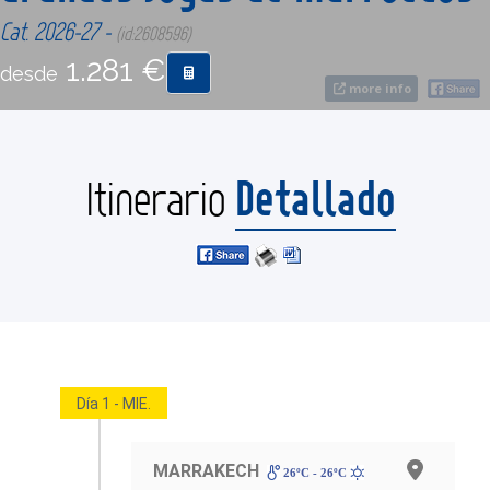
Cat. 2026-27 -
(id:2608596)
CONTACTO
1.281 €
desde
more info
MÁS
Detallado
Itinerario
Día 1 - MIE.
MARRAKECH
26ºC - 26ºC