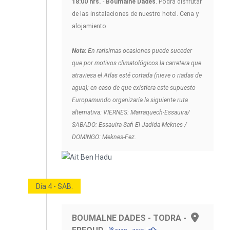
18:00 hrs.
-
Boumalne Dades
. Podrá disfrutar
de las instalaciones de nuestro hotel. Cena y
alojamiento.
Nota:
En rarísimas ocasiones puede suceder
que por motivos climatológicos la carretera que
atraviesa el Atlas esté cortada (nieve o riadas de
agua); en caso de que existiera este supuesto
Europamundo organizaría la siguiente ruta
alternativa: VIERNES: Marraquech-Essauira/
SABADO: Essauira-Safi-El Jadida-Meknes /
DOMINGO: Meknes-Fez.
Día 4 - SAB.
BOUMALNE DADES - TODRA -