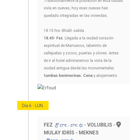
Tradicionalmente la población en esta ciudad
vivía en cuevas, hoy esas cuevas han
quedado integradas en las viviendas.
18.15 hrs- Bhalil- salida.
18.45- Fez
. Llegada a la ciudad corazón
espiritual de Marruecos, laberinto de
callejuelas y zocos, puertas y olores. Antes
de ir al hotel admiraremos la vista de la
ciudad antigua desde las monumentales
tumbas benimerinas.
Cena
y alojamiento.
Día 6 - LUN.
FEZ
- VOLUBILIS -
27ºC - 27ºC
MULAY IDRÍS - MEKNES