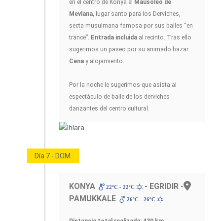
en el centro de Konya el
Mausoleo de
Mevlana
, lugar santo para los Derviches,
secta musulmana famosa por sus bailes “en
trance”.
Entrada incluida
al recinto. Tras ello
sugerimos un paseo por su animado bazar.
Cena
y alojamiento.
Por la noche le sugerimos que asista al
espectáculo de baile de los derviches
danzantes del centro cultural.
Día 7 - DOM.
KONYA
- EGRIDIR -
22ºC - 22ºC
PAMUKKALE
26ºC - 26ºC