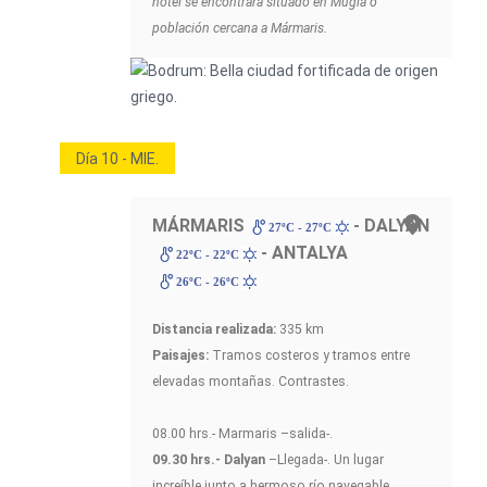
hotel se encontrará situado en Mugla o
población cercana a Mármaris.
Día 10 - MIE.
MÁRMARIS
- DALYAN
27ºC - 27ºC
- ANTALYA
22ºC - 22ºC
26ºC - 26ºC
Distancia realizada:
335 km
Paisajes:
Tramos costeros y tramos entre
elevadas montañas. Contrastes.
08.00 hrs.- Marmaris –salida-.
09.30 hrs.- Dalyan
–Llegada-. Un lugar
increíble junto a hermoso río navegable.