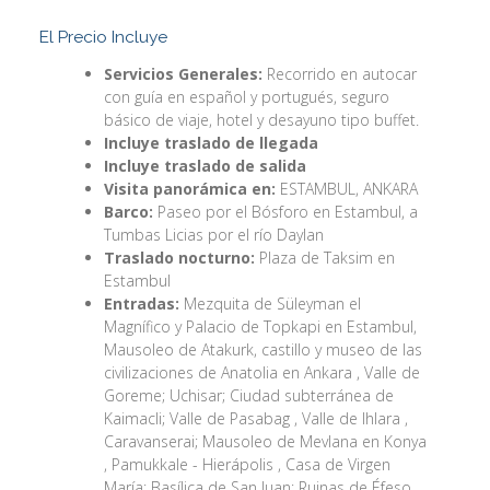
El Precio Incluye
Servicios Generales:
Recorrido en autocar
con guía en español y portugués, seguro
básico de viaje, hotel y desayuno tipo buffet.
Incluye traslado de llegada
Incluye traslado de salida
Visita panorámica en:
ESTAMBUL, ANKARA
Barco:
Paseo por el Bósforo en Estambul, a
Tumbas Licias por el río Daylan
Traslado nocturno:
Plaza de Taksim en
Estambul
Entradas:
Mezquita de Süleyman el
Magnífico y Palacio de Topkapi en Estambul,
Mausoleo de Atakurk, castillo y museo de las
civilizaciones de Anatolia en Ankara , Valle de
Goreme; Uchisar; Ciudad subterránea de
Kaimacli; Valle de Pasabag , Valle de Ihlara ,
Caravanserai; Mausoleo de Mevlana en Konya
, Pamukkale - Hierápolis , Casa de Virgen
María; Basílica de San Juan; Ruinas de Éfeso