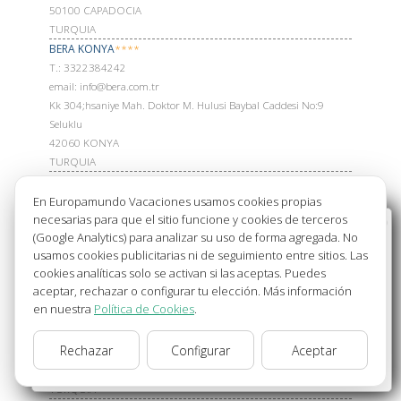
50100 CAPADOCIA
TURQUIA
BERA KONYA
****
Т.: 3322384242
email: info@bera.com.tr
Kk 304;hsaniye Mah. Doktor M. Hulusi Baybal Caddesi No:9
Seluklu
42060 KONYA
TURQUIA
HOTEL PAM THERMAL
*****
En Europamundo Vacaciones usamos cookies propias
Т.: 2582714140
necesarias para que el sitio funcione y cookies de terceros
email: irem@cosmopolitan.com.tr
Bienvenido a Europamundo Vacaciones, está usted
(Google Analytics) para analizar su uso de forma agregada. No
Karahayit, Pamukkale, 00258 Pamukkale
en el sitio internacional de:
usamos cookies publicitarias ni de seguimiento entre sitios. Las
00258 PAMUKKALE
cookies analíticas solo se activan si las aceptas. Puedes
Wellcome to Europamundo Vacations, your in the
TURQUIA
aceptar, rechazar o configurar tu elección. Más información
international site of:
HIERAPARK THERMAL SPA HOTEL
*****
en nuestra
Política de Cookies
.
Т.: 5324618006
España
Karahay305;t Mahallesi 127 K305;z305;lseki Sok No:15, 20190
Rechazar
Configurar
Aceptar
Pamukkale/Denizli, Turquía
cambiar/change
20190 PAMUKKALE
TURQUIA