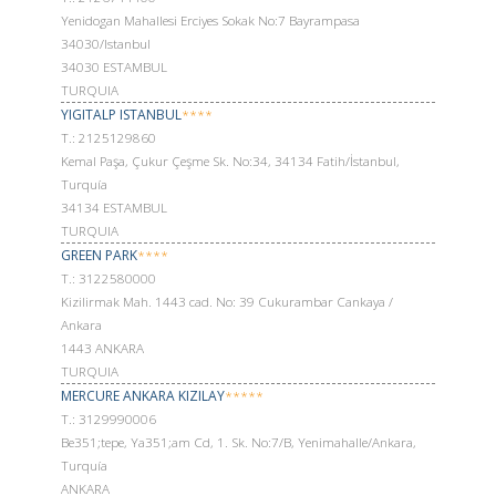
Yenidogan Mahallesi Erciyes Sokak No:7 Bayrampasa
34030/Istanbul
34030 ESTAMBUL
TURQUIA
YIGITALP ISTANBUL
****
Т.: 2125129860
Kemal Paşa, Çukur Çeşme Sk. No:34, 34134 Fatih/İstanbul,
Turquía
34134 ESTAMBUL
TURQUIA
GREEN PARK
****
Т.: 3122580000
Kizilirmak Mah. 1443 cad. No: 39 Cukurambar Cankaya /
Ankara
1443 ANKARA
TURQUIA
MERCURE ANKARA KIZILAY
*****
Т.: 3129990006
Be351;tepe, Ya351;am Cd, 1. Sk. No:7/B, Yenimahalle/Ankara,
Turquía
ANKARA