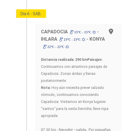
Día 6 - SAB.
CAPADOCIA
-
15ºC - 15ºC
IHLARA
- KONYA
23ºC - 23ºC
22ºC - 22ºC
Distancia realizada: 290 km
Paisajes:
Continuamos con atractivos paisajes de
Capadocia. Zonas áridas y llanas
posteriormente.
Nota:
Hoy aún necesita prever calzado
cómodo, continuamos conociendo
Capadocia. Visitamos en Konya lugares
“santos” para la secta Derviche; lleve ropa
apropiada.
07.30 hrs.- Nevsehir –salida-. Por pequeñas