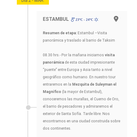
Día 2 - MAR.
ESTAMBUL
23ºC - 24ºC
Resumen de etapa:
Estambul –Visita
panorámica y traslado al barrio de Taksim
08.30 hrs.- Por la mañana iniciamos
visita
panorámica
de esta ciudad impresionante
“puente” entre Europa y Asia tanto a nivel
geográfico como humano. En nuestro tour
entraremos en la
Mezquita de Suleyman el
Magnífico
(la mayor de Estambul),
conoceremos las murallas, el Cuerno de Oro,
el barrio de pescadores y admiraremos el
exterior de Santa Sofía. Tarde libre. Nos
encontramos en una ciudad construida sobre
dos continentes.