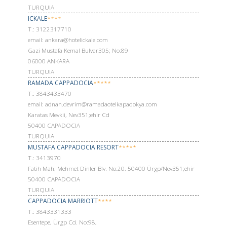
TURQUIA
ICKALE
****
Т.: 3122317710
email: ankara@hotelickale.com
Gazi Mustafa Kemal Bulvar305; No:89
06000 ANKARA
TURQUIA
RAMADA CAPPADOCIA
*****
Т.: 3843433470
email: adnan.devrim@ramadaotelkapadokya.com
Karatas Mevkii, Nev351;ehir Cd
50400 CAPADOCIA
TURQUIA
MUSTAFA CAPPADOCIA RESORT
*****
Т.: 3413970
Fatih Mah, Mehmet Dinler Blv. No:20, 50400 Ürgp/Nev351;ehir
50400 CAPADOCIA
TURQUIA
CAPPADOCIA MARRIOTT
****
Т.: 3843331333
Esentepe, Ürgp Cd. No:98,