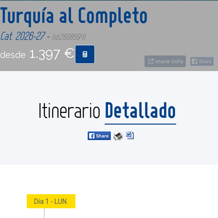
Turquía al Completo
CONTACTO
Cat. 2026-27 -
(id:2608594)
1.397 €
desde
MÁS
more info
Detallado
Itinerario
Día 1 - LUN.