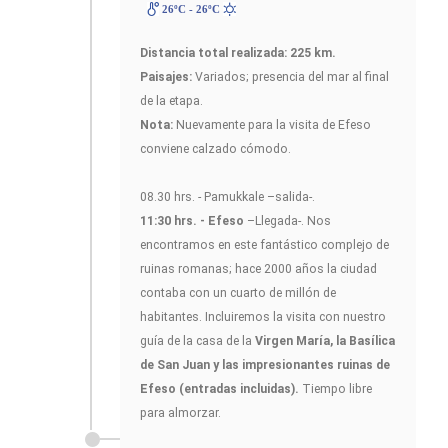
26ºC - 26ºC
Distancia total realizada: 225 km.
Paisajes:
Variados; presencia del mar al final
de la etapa.
Nota:
Nuevamente para la visita de Efeso
conviene calzado cómodo.
08.30 hrs. - Pamukkale –salida-.
11:30 hrs. - Efeso
–Llegada-. Nos
encontramos en este fantástico complejo de
ruinas romanas; hace 2000 años la ciudad
contaba con un cuarto de millón de
habitantes. Incluiremos la visita con nuestro
guía de la casa de la
Virgen María, la Basílica
de San Juan y las impresionantes ruinas de
Efeso (entradas incluidas).
Tiempo libre
para almorzar.