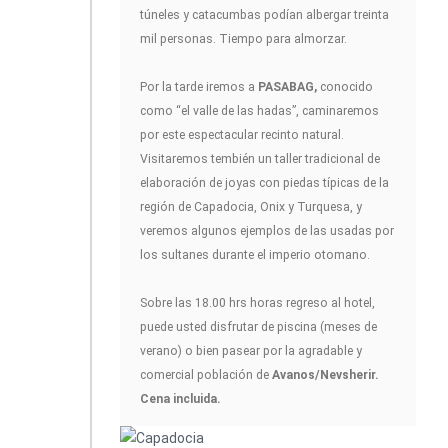
túneles y catacumbas podían albergar treinta
mil personas. Tiempo para almorzar.
Por la tarde iremos a
PASABAG,
conocido
como “el valle de las hadas”, caminaremos
por este espectacular recinto natural.
Visitaremos tembién un taller tradicional de
elaboración de joyas con piedas típicas de la
región de Capadocia, Onix y Turquesa, y
veremos algunos ejemplos de las usadas por
los sultanes durante el imperio otomano.
Sobre las 18.00 hrs horas regreso al hotel,
puede usted disfrutar de piscina (meses de
verano) o bien pasear por la agradable y
comercial población de
Avanos/Nevsherir.
Cena incluida.