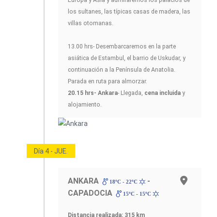
Europa y Asia y admiraremos los palacios de
los sultanes, las típicas casas de madera, las
villas otomanas.
13.00 hrs- Desembarcaremos en la parte
asiática de Estambul, el barrio de Uskudar, y
continuación a la Península de Anatolia.
Parada en ruta para almorzar.
20.15 hrs- Ankara
- Llegada,
cena incluida
y
alojamiento.
Día 4 - JUE.
ANKARA
-
18ºC - 22ºC
CAPADOCIA
15ºC - 15ºC
Distancia realizada: 315 km