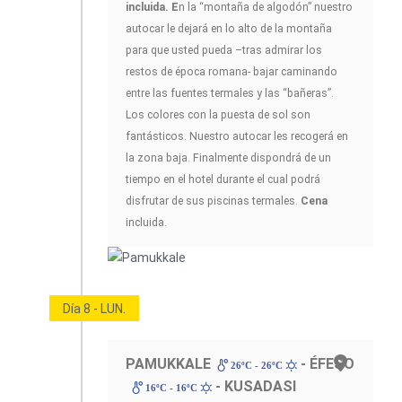
incluida. E
n la “montaña de algodón” nuestro
autocar le dejará en lo alto de la montaña
para que usted pueda –tras admirar los
restos de época romana- bajar caminando
entre las fuentes termales y las “bañeras”.
Los colores con la puesta de sol son
fantásticos. Nuestro autocar les recogerá en
la zona baja. Finalmente dispondrá de un
tiempo en el hotel durante el cual podrá
disfrutar de sus piscinas termales.
Cena
incluida.
Día 8 - LUN.
PAMUKKALE
- ÉFESO
26ºC - 26ºC
- KUSADASI
16ºC - 16ºC