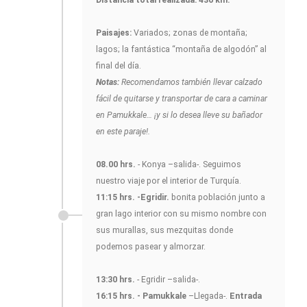
Distancia total realizada: 430 km.
Paisajes:
Variados; zonas de montaña;
lagos; la fantástica “montaña de algodón” al
final del día.
Notas:
Recomendamos también llevar calzado
fácil de quitarse y transportar de cara a caminar
en Pamukkale… ¡y si lo desea lleve su bañador
en este paraje!.
08.00 hrs.
- Konya –salida-. Seguimos
nuestro viaje por el interior de Turquía.
11:15 hrs. -Egridir.
bonita población junto a
gran lago interior con su mismo nombre con
sus murallas, sus mezquitas donde
podemos pasear y almorzar.
13:30 hrs.
- Egridir –salida-.
16:15 hrs. - Pamukkale
–Llegada-.
Entrada