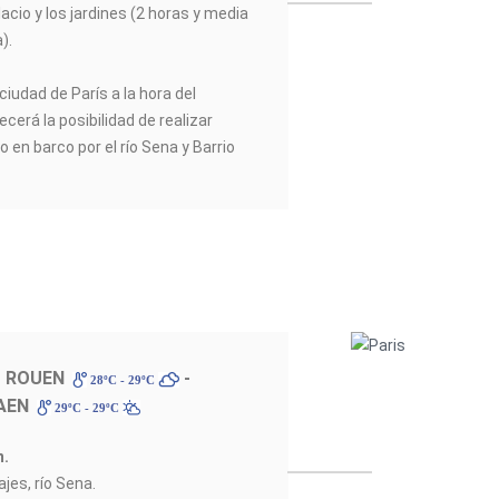
palacio y los jardines (2 horas y media
).
ciudad de París a la hora del
ecerá la posibilidad de realizar
en barco por el río Sena y Barrio
- ROUEN
-
28ºC - 29ºC
AEN
29ºC - 29ºC
m.
jes, río Sena.