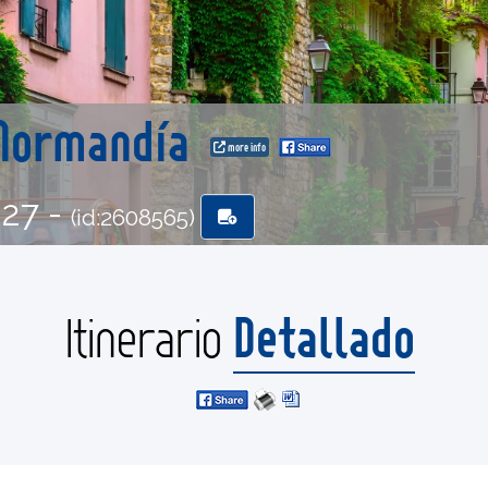
 Normandía
more info
-27 -
(id:2608565)
Detallado
Itinerario