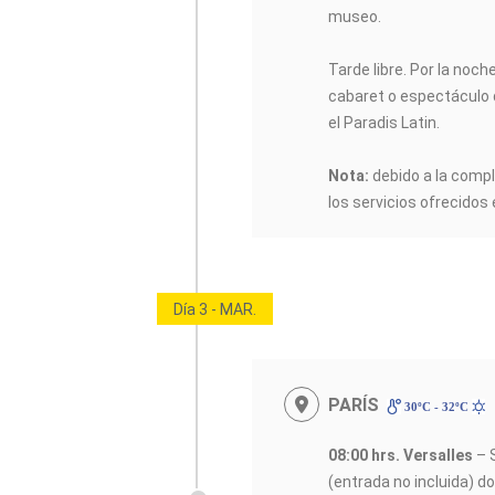
museo.
Tarde libre. Por la noc
cabaret o espectáculo 
el Paradis Latin.
Nota:
debido a la comple
los servicios ofrecidos 
Día 3 - MAR.
PARÍS
30ºC - 32ºC
08:00 hrs. Versalles
– S
(entrada no incluida) d