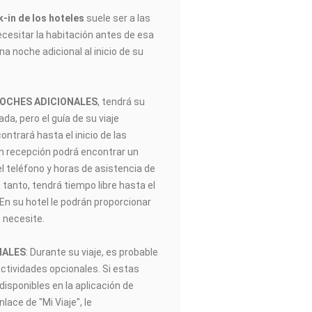
-in de los hoteles
suele ser a las
ecesitar la habitación antes de esa
na noche adicional al inicio de su
NOCHES ADICIONALES
, tendrá su
gada, pero el guía de su viaje
trará hasta el inicio de las
En recepción podrá encontrar un
el teléfono y horas de asistencia de
 tanto, tendrá tiempo libre hasta el
. En su hotel le podrán proporcionar
 necesite.
NALES
: Durante su viaje, es probable
actividades opcionales. Si estas
disponibles en la aplicación de
ace de "Mi Viaje", le