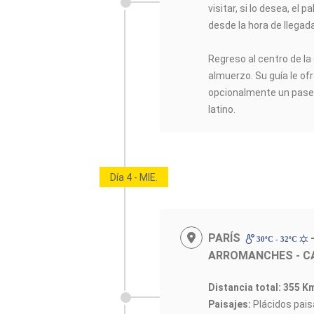
visitar, si lo desea, el 
desde la hora de llegada
Regreso al centro de la 
almuerzo. Su guía le ofr
opcionalmente un paseo 
latino.
Día 4 - MIE.
PARÍS
30ºC - 32ºC
ARROMANCHES - C
Distancia total: 355 K
Paisajes:
Plácidos paisa