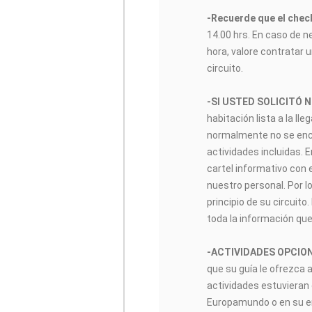
-Recuerde que el check
14.00 hrs. En caso de n
hora, valore contratar u
circuito.
-SI USTED SOLICITÓ 
habitación lista a la lle
normalmente no se encon
actividades incluidas. 
cartel informativo con 
nuestro personal. Por lo
principio de su circuito
toda la información que
-ACTIVIDADES OPCIO
que su guía le ofrezca 
actividades estuvieran 
Europamundo o en su enl