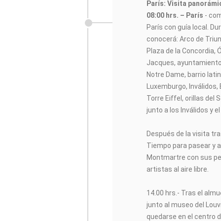
París: Visita panorám
08:00 hrs. – París
- co
París con guía local. D
conocerá: Arco de Triu
Plaza de la Concordia, 
Jacques, ayuntamiento, 
Notre Dame, barrio lati
Luxemburgo, Inválidos, 
Torre Eiffel, orillas d
junto a los Inválidos y 
Después de la visita tr
Tiempo para pasear y a
Montmartre con sus pe
artistas al aire libre.
14.00 hrs.- Tras el alm
junto al museo del Lou
quedarse en el centro d