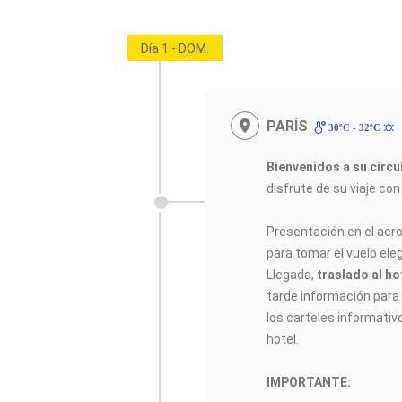
Día 1 - DOM.
PARÍS
30ºC - 32ºC
Bienvenidos a su circ
disfrute de su viaje co
Presentación en el aer
para tomar el vuelo elegi
Llegada,
traslado al ho
tarde información para e
los carteles informativ
hotel.
IMPORTANTE: