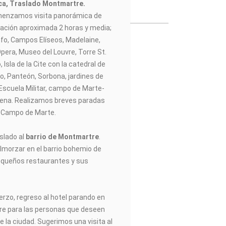
ica, Traslado Montmartre.
menzamos visita panorámica de
uración aproximada 2 horas y media;
nfo, Campos Elíseos, Madelaine,
Ópera, Museo del Louvre, Torre St.
Isla de la Cite con la catedral de
no, Panteón, Sorbona, jardines de
Escuela Militar, campo de Marte-
el Sena. Realizamos breves paradas
el Campo de Marte.
aslado al
barrio de Montmartre
.
lmorzar en el barrio bohemio de
queños restaurantes y sus
uerzo, regreso al hotel parando en
vre para las personas que deseen
e la ciudad. Sugerimos una visita al