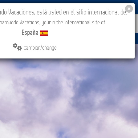
BLOG
ACADEMIA
ACCESO AGENCIAS
España
 Vacaciones, está usted en el sitio internacional de:
amundo Vacations, your in the international site of:
IONES
COMPRAR
CONTACTO
MÁS
España
cambiar/change