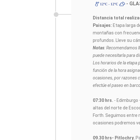
- GL
12ºC - 12ºC
Distancia total realiz
Paisajes:
Etapa larga d
montañas con frecuenc
profundos. Lleve su cá
Notas
: Recomendamos ll
puede necesitarla para d
Los horarios de la etapa
función de la hora asigna
ocasiones, por razones c
efectúe el paseo en barc
07:30 hrs.
- Edimburgo –
altas del norte de Escoc
Forth. Seguimos entr
ocasiones podremos ver
09.30 hrs-
Pitlochry.
Pa