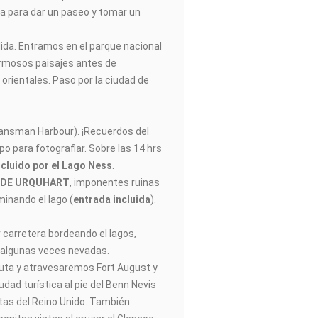
ia para dar un paseo y tomar un
alida. Entramos en el parque nacional
rmosos paisajes antes de
 orientales. Paso por la ciudad de
ansman Harbour). ¡Recuerdos del
 para fotografiar. Sobre las 14 hrs
ncluido por el Lago Ness
.
 DE URQUHART
, imponentes ruinas
minando el lago (
entrada incluida
).
carretera bordeando el lagos,
 algunas veces nevadas.
uta y atravesaremos Fort August y
iudad turística al pie del Benn Nevis
ltas del Reino Unido. También