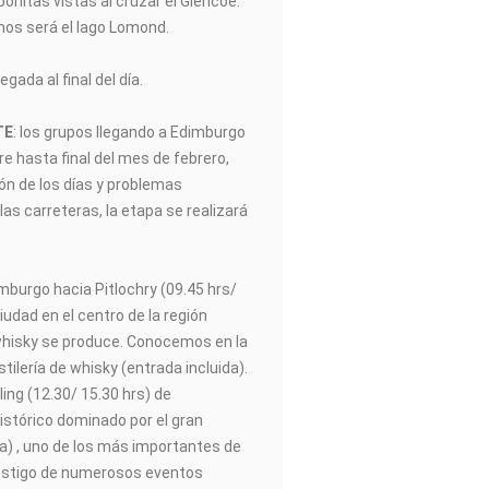
onitas vistas al cruzar el Glencoe.
mos será el lago Lomond.
legada al final del día.
TE
: los grupos llegando a Edimburgo
e hasta final del mes de febrero,
ión de los días y problemas
las carreteras, la etapa se realizará
imburgo hacia Pitlochry (09.45 hrs/
iudad en el centro de la región
isky se produce. Conocemos en la
tilería de whisky (entrada incluida).
ing (12.30/ 15.30 hrs) de
istórico dominado por el gran
ida) , uno de los más importantes de
testigo de numerosos eventos