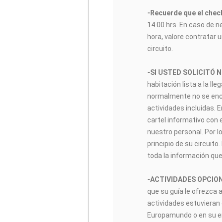
-Recuerde que el check
14.00 hrs. En caso de n
hora, valore contratar u
circuito.
-SI USTED SOLICITÓ 
habitación lista a la lle
normalmente no se encon
actividades incluidas. 
cartel informativo con 
nuestro personal. Por lo
principio de su circuito
toda la información que
-ACTIVIDADES OPCIO
que su guía le ofrezca 
actividades estuvieran 
Europamundo o en su enl