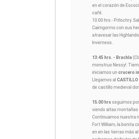
en el corazón de Escoc
café.
10.00 hrs.- Pitlochry. S
Cairngorms con sus he
atravesar las Highlands
Inverness.
13:45 hrs. - Brachla
(Cl
monstruo Nessy!. Tiempo
iniciamos un
crucero i
Llegamos al
CASTILLO
de castillo medieval do
15.00 hrs
seguimos por 
viendo altas montañas
Continuamos nuestra r
Fort William, la bonita c
en en las tierras más a