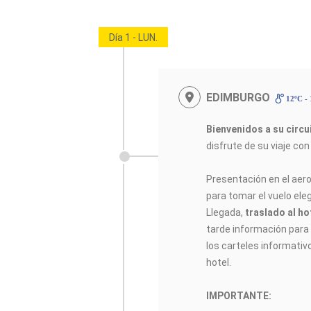
Día 1 - LUN.
EDIMBURGO
12ºC -
Bienvenidos a su circ
disfrute de su viaje co
Presentación en el aer
para tomar el vuelo elegi
Llegada,
traslado al ho
tarde información para e
los carteles informativ
hotel.
IMPORTANTE: