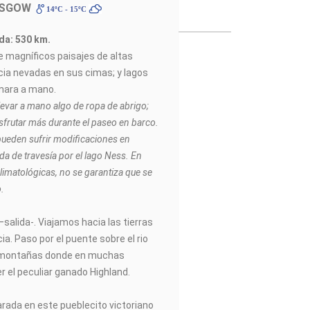
ASGOW
14ºC - 15ºC
ada: 530 km.
e magníficos paisajes de altas
ia nevadas en sus cimas; y lagos
mara a mano.
evar a mano algo de ropa de abrigo;
isfrutar más durante el paseo en barco.
 pueden sufrir modificaciones en
da de travesía por el lago Ness. En
limatológicas, no se garantiza que se
o.
salida-. Viajamos hacia las tierras
ia. Paso por el puente sobre el rio
e montañas donde en muchas
 el peculiar ganado Highland.
rada en este pueblecito victoriano