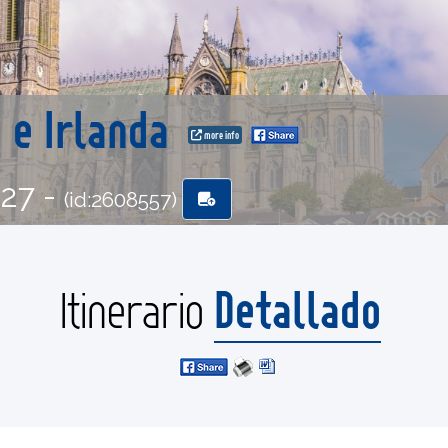
 e Irlanda
more info
-27 -
(id:2608557)
Detallado
Itinerario