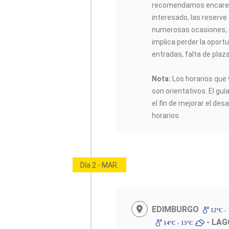
recomendamos encarec
interesado, las reserve
numerosas ocasiones, 
implica perder la oportu
entradas, falta de plaz
Nota:
Los horarios que 
son orientativos. El guí
el fin de mejorar el desa
horarios.
Día 2 - MAR.
EDIMBURGO
12ºC -
- LAG
14ºC - 15ºC