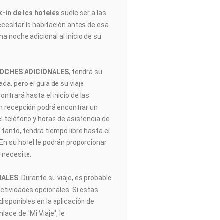
-in de los hoteles
suele ser a las
ecesitar la habitación antes de esa
na noche adicional al inicio de su
NOCHES ADICIONALES
, tendrá su
gada, pero el guía de su viaje
trará hasta el inicio de las
En recepción podrá encontrar un
el teléfono y horas de asistencia de
 tanto, tendrá tiempo libre hasta el
. En su hotel le podrán proporcionar
 necesite.
NALES
: Durante su viaje, es probable
actividades opcionales. Si estas
disponibles en la aplicación de
ace de "Mi Viaje", le