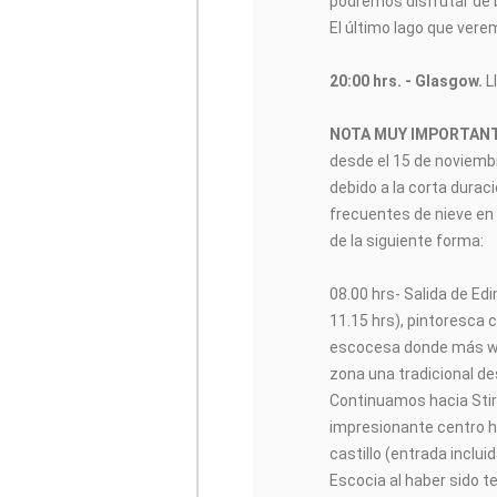
podremos disfrutar de b
El último lago que vere
20:00 hrs. - Glasgow.
L
NOTA MUY IMPORTAN
desde el 15 de noviembr
debido a la corta durac
frecuentes de nieve en 
de la siguiente forma:
08.00 hrs- Salida de Ed
11.15 hrs), pintoresca c
escocesa donde más wh
zona una tradicional des
Continuamos hacia Stirl
impresionante centro h
castillo (entrada inclu
Escocia al haber sido 