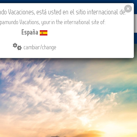
BLOG
ACADEMIA
ACCESO AGENCIAS
España
 Vacaciones, está usted en el sitio internacional de:
amundo Vacations, your in the international site of:
IONES
COMPRAR
CONTACTO
MÁS
España
cambiar/change