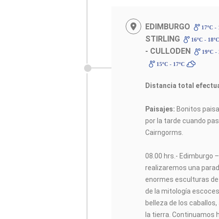
EDIMBURGO
17ºC -
STIRLING
16ºC - 18º
- CULLODEN
19ºC -
15ºC - 17ºC
Distancia total efectu
Paisajes:
Bonitos paisa
por la tarde cuando p
Cairngorms.
08.00 hrs.- Edimburgo –
realizaremos una parad
enormes esculturas de
de la mitología escoces
belleza de los caballos
la tierra. Continuamos 