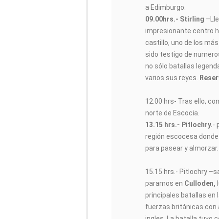
a Edimburgo.
09.00hrs.- Stirling
–Ll
impresionante centro h
castillo, uno de los má
sido testigo de numero
no sólo batallas legend
varios sus reyes.
Reserv
12.00 hrs- Tras ello, c
norte de Escocia.
13.15 hrs.- Pitlochry.
- 
región escocesa donde
para pasear y almorzar.
15.15 hrs.- Pitlochry –s
paramos en
Culloden,
l
principales batallas en 
fuerzas británicas con a
ingles, La batalla tuvo