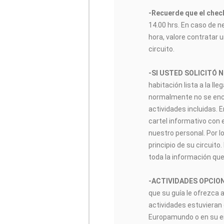
-Recuerde que el check
14.00 hrs. En caso de n
hora, valore contratar u
circuito.
-SI USTED SOLICITÓ 
habitación lista a la lle
normalmente no se encon
actividades incluidas. 
cartel informativo con 
nuestro personal. Por lo
principio de su circuito
toda la información que
-ACTIVIDADES OPCIO
que su guía le ofrezca 
actividades estuvieran 
Europamundo o en su enl