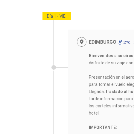
Día 1 - VIE.
EDIMBURGO
17ºC -
Bienvenidos a su circ
disfrute de su viaje co
Presentación en el aer
para tomar el vuelo elegi
Llegada,
traslado al ho
tarde información para e
los carteles informativ
hotel.
IMPORTANTE: