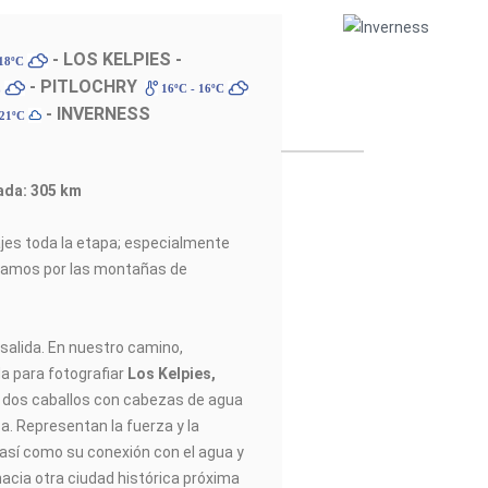
- LOS KELPIES -
 18ºC
- PITLOCHRY
C
16ºC - 16ºC
- INVERNESS
 21ºC
ada: 305 km
jes toda la etapa; especialmente
asamos por las montañas de
salida. En nuestro camino,
a para fotografiar
Los Kelpies,
 dos caballos con cabezas de agua
a. Representan la fuerza y la
, así como su conexión con el agua y
hacia otra ciudad histórica próxima