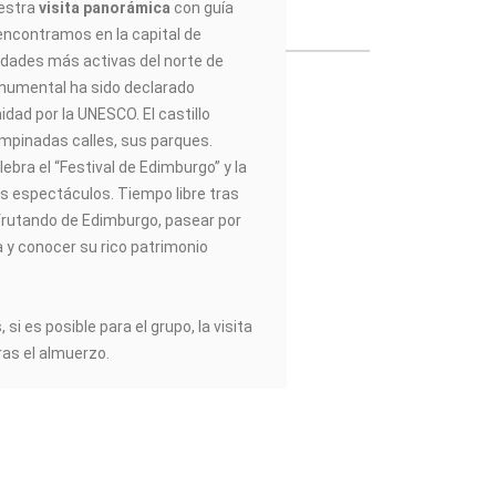
uestra
visita panorámica
con guía
s encontramos en la capital de
udades más activas del norte de
numental ha sido declarado
dad por la UNESCO. El castillo
empinadas calles, sus parques.
ebra el “Festival de Edimburgo” y la
s espectáculos. Tiempo libre tras
isfrutando de Edimburgo, pasear por
a y conocer su rico patrimonio
si es posible para el grupo, la visita
tras el almuerzo.