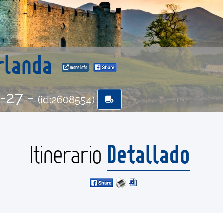
Irlanda
more info
6-27 -
(id:2608554)
Detallado
Itinerario