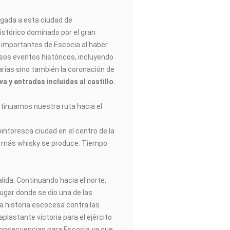
egada a esta ciudad de
istórico dominado por el gran
s importantes de Escocia al haber
sos eventos históricos, incluyendo
arias sino también la coronación de
a y entradas incluidas al castillo.
ontinuamos nuestra ruta hacia el
pintoresca ciudad en el centro de la
 más whisky se produce. Tiempo
alida. Continuando hacia el norte,
ugar donde se dio una de las
la historia escocesa contra las
plastante victoria para el ejército
 consecuencias para Escocia ya que