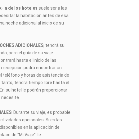
-in de los hoteles
suele ser a las
ecesitar la habitación antes de esa
na noche adicional al inicio de su
NOCHES ADICIONALES
, tendrá su
gada, pero el guía de su viaje
trará hasta el inicio de las
En recepción podrá encontrar un
el teléfono y horas de asistencia de
 tanto, tendrá tiempo libre hasta el
. En su hotel le podrán proporcionar
 necesite.
NALES
: Durante su viaje, es probable
actividades opcionales. Si estas
disponibles en la aplicación de
ace de "Mi Viaje", le