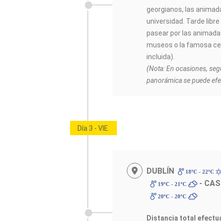
georgianos, las animada
universidad. Tarde libre
pasear por las animadas
museos o la famosa ce
incluida).
(Nota: En ocasiones, según
panorámica se puede efect
Día 3 - VIE.
DUBLÍN
18ºC - 22ºC
- CAS
19ºC - 21ºC
20ºC - 20ºC
Distancia total efectu