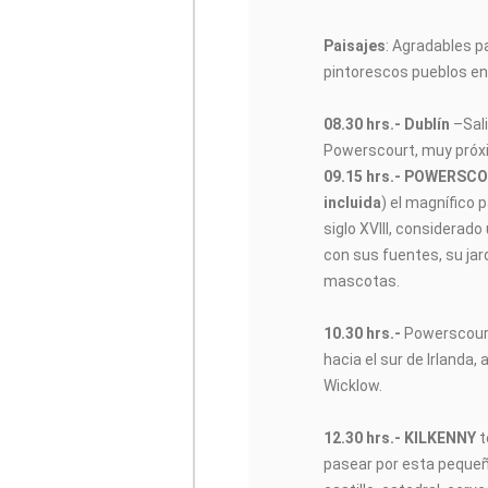
Paisajes
: Agradables p
pintorescos pueblos en
08.30 hrs.- Dublín
–Sali
Powerscourt, muy próxi
09.15 hrs.- POWERSC
incluida
) el magnífico 
siglo XVIII, considerado
con sus fuentes, su jar
mascotas.
10.30 hrs.-
Powerscourt
hacia el sur de Irlanda
Wicklow.
12.30 hrs.- KILKENNY
t
pasear por esta pequeña