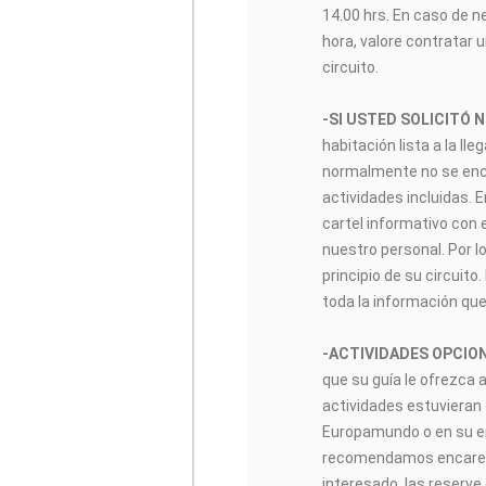
14.00 hrs. En caso de n
hora, valore contratar u
circuito.
-SI USTED SOLICITÓ 
habitación lista a la lle
normalmente no se encon
actividades incluidas. 
cartel informativo con 
nuestro personal. Por lo
principio de su circuito
toda la información que
-ACTIVIDADES OPCIO
que su guía le ofrezca 
actividades estuvieran 
Europamundo o en su enl
recomendamos encarec
interesado, las reserve