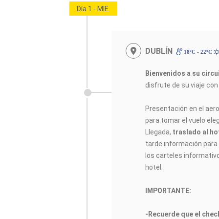
Día 1 - MIE.
DUBLÍN
18ºC - 22ºC
Bienvenidos a su circ
disfrute de su viaje co
Presentación en el aer
para tomar el vuelo elegi
Llegada,
traslado al ho
tarde información para e
los carteles informativ
hotel.
IMPORTANTE:
-Recuerde que el check