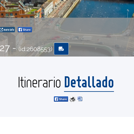
more info
-27 -
(id:2608553)
Detallado
Itinerario