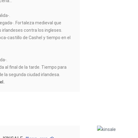
ería...
lida-.
legada-. Fortaleza medieval que
s irlandeses contra los ingleses.
oca-castillo de Cashel y tiempo en el
da-.
ada al final de la tarde. Tiempo para
de la segunda ciudad irlandesa.
el.