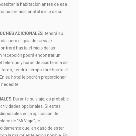
ecesitar la habitación antes de esa
na noche adicional al inicio de su
NOCHES ADICIONALES
, tendrá su
gada, pero el guía de su viaje
trará hasta el inicio de las
En recepción podrá encontrar un
el teléfono y horas de asistencia de
 tanto, tendrá tiempo libre hasta el
. En su hotel le podrán proporcionar
 necesite.
NALES
: Durante su viaje, es probable
actividades opcionales. Si estas
disponibles en la aplicación de
ace de "Mi Viaje", le
idamente que, en caso de estar
 con la mayor antelación posible. En