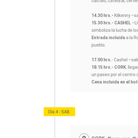
castillo, catedral, cervec
14.30 hrs.-
Kilkenny –sa
15.30 hrs.- CASHEL
–L
simboliza la lucha de lo
Entrada incluida
a la R
pueblo.
17.00 hrs.
- Cashel –sali
18.15 hrs.- CORK
, lleg
un paseo por el centro 
Cena incluida en el hot
Día 4 - SAB.