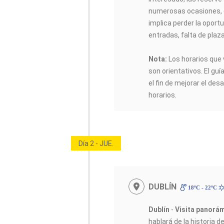
numerosas ocasiones, 
implica perder la oportu
entradas, falta de plaz
Nota:
Los horarios que 
son orientativos. El guí
el fin de mejorar el desa
horarios.
Día 2 - JUE.
DUBLÍN
18ºC - 22ºC
Dublín
-
Visita panorám
hablará de la historia d