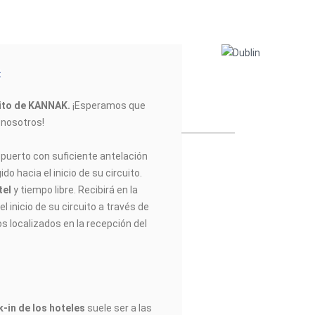
uito de KANNAK
.
¡Esperamos que
n nosotros!
opuerto con suficiente antelación
do hacia el inicio de su circuito.
tel
y tiempo libre. Recibirá en la
l inicio de su circuito a través de
os localizados en la recepción del
-in de los hoteles
suele ser a las