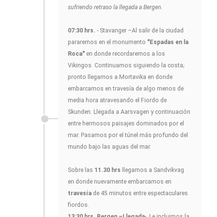
sufriendo retraso la llegada a Bergen.
07:30 hrs.
- Stavanger –Al salir de la ciudad
pararemos en el monumento
"Espadas en la
Roca"
en donde recordaremos a los
Vikingos. Continuamos siguiendo la costa;
pronto llegamos a Mortavika en donde
embarcamos en travesía de algo menos de
media hora atravesando el Fiordo de
Skunden. Llegada a Aarsvagen y continuación
entre hermosos paisajes dominados por el
mar. Pasamos por el túnel más profundo del
mundo bajo las aguas del mar.
Sobre las
11.30 hrs
llegamos a Sandvikvag
en donde nuevamente embarcamos en
travesía
de 45 minutos entre espectaculares
fiordos.
13:30 hrs. Bergen –Llegada
-. Le incluimos la