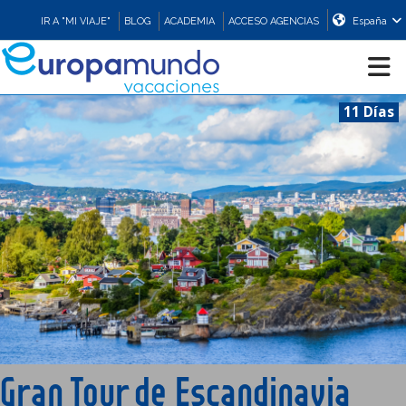
IR A "MI VIAJE"
BLOG
ACADEMIA
ACCESO AGENCIAS
España
11 Días
CRUCEROS
EUROPA
ASIA
ORIENTE
PROMOCIONES
Gran Tour de Escandinavia
COMPRAR