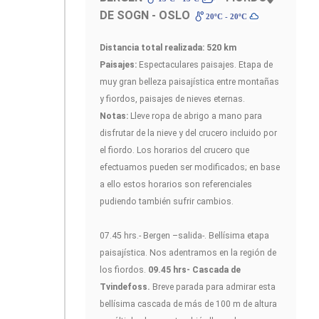
DE SOGN - OSLO
20ºC - 20ºC
Distancia total realizada: 520 km
Paisajes:
Espectaculares paisajes. Etapa de
muy gran belleza paisajística entre montañas
y fiordos, paisajes de nieves eternas.
Notas:
Lleve ropa de abrigo a mano para
disfrutar de la nieve y del crucero incluido por
el fiordo. Los horarios del crucero que
efectuamos pueden ser modificados; en base
a ello estos horarios son referenciales
pudiendo también sufrir cambios.
07.45 hrs.- Bergen –salida-. Bellísima etapa
paisajística. Nos adentramos en la región de
los fiordos.
09.45 hrs- Cascada de
Tvindefoss.
Breve parada para admirar esta
bellísima cascada de más de 100 m de altura