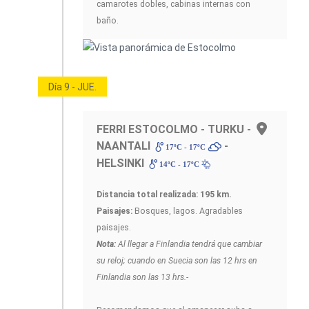
camarotes dobles, cabinas internas con
baño.
Día 9 - JUE.
FERRI ESTOCOLMO - TURKU -
NAANTALI
-
17ºC - 17ºC
HELSINKI
14ºC - 17ºC
Distancia total realizada:
195 km.
Paisajes:
Bosques, lagos. Agradables
paisajes.
Nota:
Al llegar a Finlandia tendrá que cambiar
su reloj; cuando en Suecia son las 12 hrs en
Finlandia son las 13 hrs.-