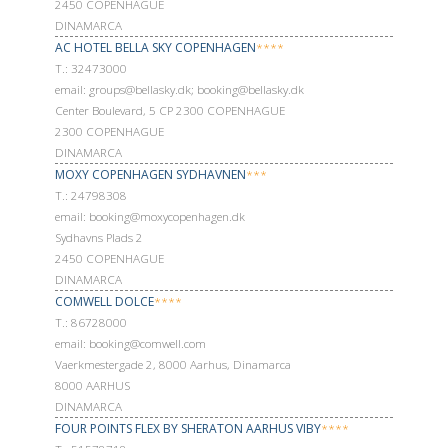
2450 COPENHAGUE
DINAMARCA
AC HOTEL BELLA SKY COPENHAGEN
****
Т.: 32473000
email: groups@bellasky.dk; booking@bellasky.dk
Center Boulevard, 5 CP 2300 COPENHAGUE
2300 COPENHAGUE
DINAMARCA
MOXY COPENHAGEN SYDHAVNEN
***
Т.: 24798308
email: booking@moxycopenhagen.dk
Sydhavns Plads 2
2450 COPENHAGUE
DINAMARCA
COMWELL DOLCE
****
Т.: 86728000
email: booking@comwell.com
Vaerkmestergade 2, 8000 Aarhus, Dinamarca
8000 AARHUS
DINAMARCA
FOUR POINTS FLEX BY SHERATON AARHUS VIBY
****