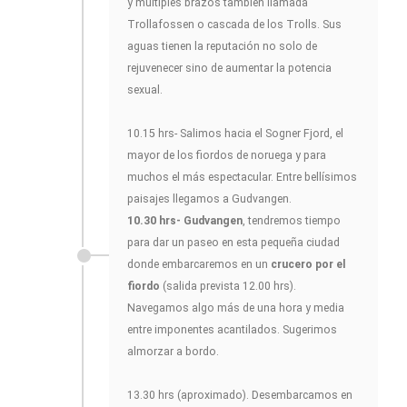
y múltiples brazos también llamada
Trollafossen o cascada de los Trolls. Sus
aguas tienen la reputación no solo de
rejuvenecer sino de aumentar la potencia
sexual.
10.15 hrs- Salimos hacia el Sogner Fjord, el
mayor de los fiordos de noruega y para
muchos el más espectacular. Entre bellísimos
paisajes llegamos a Gudvangen.
10.30 hrs- Gudvangen
, tendremos tiempo
para dar un paseo en esta pequeña ciudad
donde embarcaremos en un
crucero por el
fiordo
(salida prevista 12.00 hrs).
Navegamos algo más de una hora y media
entre imponentes acantilados. Sugerimos
almorzar a bordo.
13.30 hrs (aproximado). Desembarcamos en