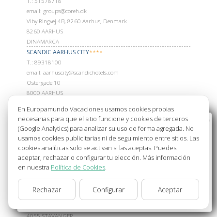
Т.: 51578718
email: groups@coreh.dk
Viby Ringvej 4B, 8260 Aarhus, Denmark
8260 AARHUS
DINAMARCA
SCANDIC AARHUS CITY
****
Т.: 89318100
email: aarhuscity@scandichotels.com
Ostergade 10
8000 AARHUS
DINAMARCA
En Europamundo Vacaciones usamos cookies propias
CLARION ENERGY
****
necesarias para que el sitio funcione y cookies de terceros
Bienvenido a Europamundo Vacaciones, está usted
Т.: 51347800
(Google Analytics) para analizar su uso de forma agregada. No
en el sitio internacional de:
email: cl.energy@choice.no; booking.energy@choice.no
usamos cookies publicitarias ni de seguimiento entre sitios. Las
Ishockeyveien 2
cookies analíticas solo se activan si las aceptas. Puedes
Wellcome to Europamundo Vacations, your in the
4021 STAVANGER
aceptar, rechazar o configurar tu elección. Más información
international site of:
NORUEGA
en nuestra
Política de Cookies
.
España
QUALITY AIRPORT STAVANGER
****
Т.: 51942004
Rechazar
Configurar
Aceptar
cambiar/change
email: martin.torp@choice.no
Smmevegen 1, 4055 Sola, Noruega
4055 STAVANGER