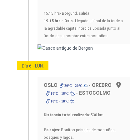
15.15 hrs- Borgund, salida.
19.15 hrs.- Oslo.
Llegada al final de la tarde a
la agradable capital nórdica ubicada junto al
fiordo de su nombre entre montañas.
Día 6 - LUN.
OSLO
- OREBRO
20ºC - 20ºC
- ESTOCOLMO
18ºC - 18ºC
18ºC - 18ºC
Distancia total realizada:
530 km.
Paisajes:
Bonitos paisajes de montañas,
bosques y lagos.