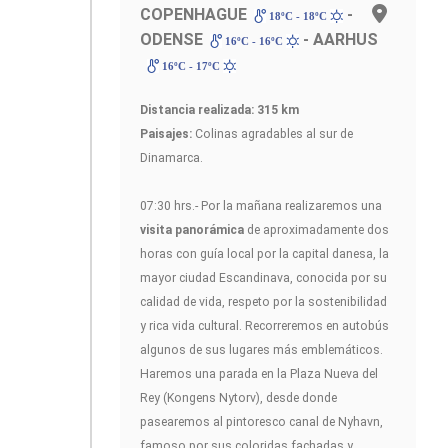
COPENHAGUE
-
18ºC - 18ºC
ODENSE
- AARHUS
16ºC - 16ºC
16ºC - 17ºC
Distancia realizada: 315 km
Paisajes:
Colinas agradables al sur de
Dinamarca.
07:30 hrs.- Por la mañana realizaremos una
visita panorámica
de aproximadamente dos
horas con guía local por la capital danesa, la
mayor ciudad Escandinava, conocida por su
calidad de vida, respeto por la sostenibilidad
y rica vida cultural. Recorreremos en autobús
algunos de sus lugares más emblemáticos.
Haremos una parada en la Plaza Nueva del
Rey (Kongens Nytorv), desde donde
pasearemos al pintoresco canal de Nyhavn,
famoso por sus coloridas fachadas y