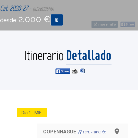
Cat. 2026-27 -
(id:2608548)
CONTACTO
2.000 €
desde
more info
MÁS
Detallado
Itinerario
Día 1 - MIE.
COPENHAGUE
18ºC - 18ºC