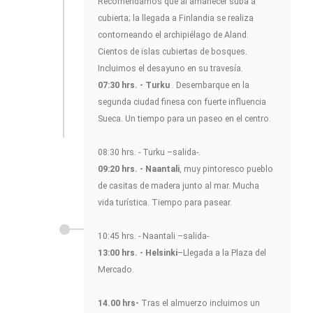
Recomendamos que al amanecer suba a
cubierta; la llegada a Finlandia se realiza
contorneando el archipiélago de Aland.
Cientos de islas cubiertas de bosques.
Incluimos el desayuno en su travesía.
07:30 hrs. - Turku
. Desembarque en la
segunda ciudad finesa con fuerte influencia
Sueca. Un tiempo para un paseo en el centro.
08:30 hrs. - Turku –salida-.
09:20 hrs. - Naantali
, muy pintoresco pueblo
de casitas de madera junto al mar. Mucha
vida turística. Tiempo para pasear.
10:45 hrs. - Naantali –salida-
13:00 hrs. - Helsinki
–Llegada a la Plaza del
Mercado.
14.00 hrs-
Tras el almuerzo incluimos un