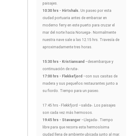
paisajes.
10:30 hrs - Hirtshals.
Un paseo por esta
ciudad portuaria antes de embarcar en
moderno ferry en este puerto para cruzar el
mar del norte hacia Noruega-. Normalmente
nuestra nave sale a las 12.15 hrs. Travesía de
aproximadamente tres horas.
15:30 hrs - Kristiansand
–desembarque y
continuación de ruta-.
17:00 hrs - Flekkefjord
–con sus casitas de
madera y sus pequeños restaurantes junto a
su fiordo. Tiempo para un paseo.
17:45 hrs - Flekkfjord –salida-. Los paisajes
son cada vez más hermosos.
19:45 hrs - Stavanger
–Llegada-. Tiempo
libre para que recorra esta hermosísima
ciudad llena de ambiente ubicada junto al mar.