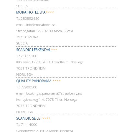
SUECIA
MORA HOTEL SPA
****
Т.: 250592650
email: info@morahotell.se
Strandgatan 12, 792 30 Mora, Suecia
792 30 MORA
SUECIA
SCANDIC LERKENDAL
***
Т.: 21615100
Klbuveien 127 A, 7031 Trondheim, Noruega
7031 TRONDHEIM
NORUEGA
QUALITY PANORAMA
****
Т.: 72900500
email: booking.q.panorama@strawberry.no
Ivar Lykkes veg 1 A, 7075 Tiller, Noruega
7075 TRONDHEIM
NORUEGA
SCANDIC SEILET
****
Т.: 71114000
Gideonvegen 2, 6412 Molde, Noruega