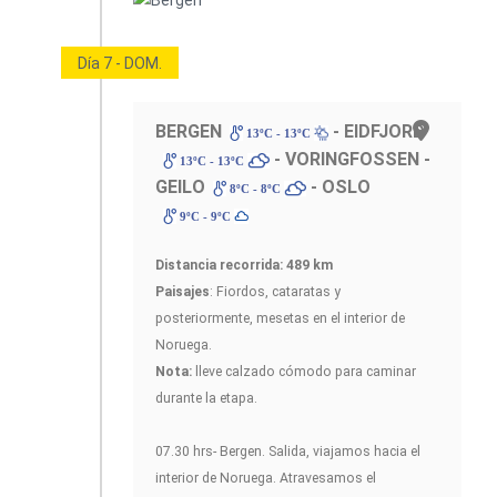
Día 7 - DOM.
BERGEN
- EIDFJORD
13ºC - 13ºC
- VORINGFOSSEN -
13ºC - 13ºC
GEILO
- OSLO
8ºC - 8ºC
9ºC - 9ºC
Distancia recorrida: 489 km
Paisajes
: Fiordos, cataratas y
posteriormente, mesetas en el interior de
Noruega.
Nota:
lleve calzado cómodo para caminar
durante la etapa.
07.30 hrs- Bergen. Salida, viajamos hacia el
interior de Noruega. Atravesamos el