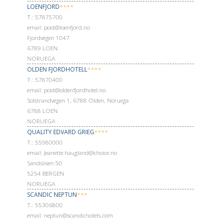
LOENFJORD
****
Т.: 57875700
email: post@loenfjord.no
Fjordvegen 1047
6789 LOEN
NORUEGA
OLDEN FJORDHOTELL
****
Т.: 57870400
email: post@oldenfjordhotel.no
Solstrandvegen 1, 6788 Olden, Noruega
6788 LOEN
NORUEGA
QUALITY EDVARD GRIEG
****
Т.: 55980000
email: Jeanette.haugland@choice.no
Sandslisen 50
5254 BERGEN
NORUEGA
SCANDIC NEPTUN
***
Т.: 55306800
email: neptun@scandichotels.com