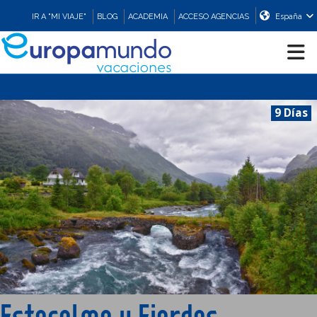
IR A "MI VIAJE"
BLOG
ACADEMIA
ACCESO AGENCIAS
España
CRUCEROS
9 Días
EUROPA
ASIA
ORIENTE
PROMOCIONES
Estocolmo y Fiordos
COMPRAR