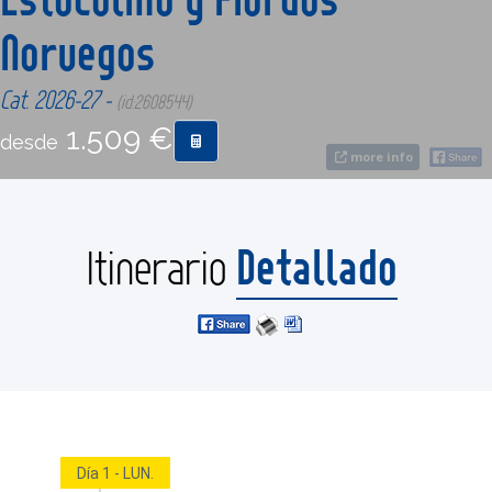
Noruegos
CONTACTO
Cat. 2026-27 -
(id:2608544)
MÁS
1.509 €
desde
more info
Detallado
Itinerario
Día 1 - LUN.