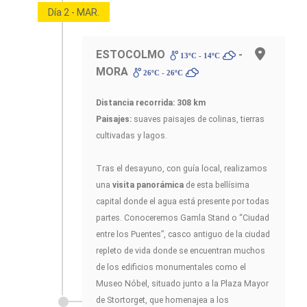
Día 2 - MAR.
ESTOCOLMO
-
13ºC - 14ºC
MORA
26ºC - 26ºC
Distancia recorrida: 308 km
Paisajes:
suaves paisajes de colinas, tierras
cultivadas y lagos.
Tras el desayuno, con guía local, realizamos
una
visita panorámica
de esta bellísima
capital donde el agua está presente por todas
partes. Conoceremos Gamla Stand o “Ciudad
entre los Puentes”, casco antiguo de la ciudad
repleto de vida donde se encuentran muchos
de los edificios monumentales como el
Museo Nóbel, situado junto a la Plaza Mayor
de Stortorget, que homenajea a los