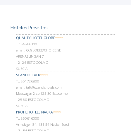
Hoteles Previstos
QUALITY HOTEL GLOBE
****
Т.: 86866300
email: Q.GLOBE@CHOICE.SE
ARENASLINGAN 7
12126 ESTOCOLMO
SUECIA
SCANDIC TALK
****
Т.: 851726800
email: talk@scandichotels.com
Massvagen 2 cp 125 30 Estocolmo,
125 80 ESTOCOLMO
SUECIA
PROFILHOTELS NACKA
****
Т.: 850616000
Vrmdvgen 84, 131 54 Nacka, Sueci
131 54 ESTOCOLMO