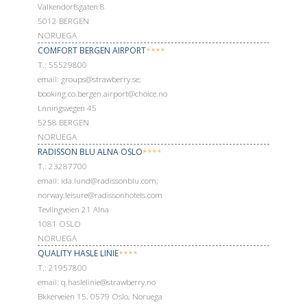
Valkendorfsgaten 8
5012 BERGEN
NORUEGA
COMFORT BERGEN AIRPORT
****
Т.: 55529800
email: groups@strawberry.se;
booking.co.bergen.airport@choice.no
Lnningsvegen 45
5258 BERGEN
NORUEGA
RADISSON BLU ALNA OSLO
****
Т.: 23287700
email: ida.lund@radissonblu.com;
norway.leisure@radissonhotels.com
Tevlingveien 21 Alna
1081 OSLO
NORUEGA
QUALITY HASLE LINIE
****
Т.: 21957800
email: q.haslelinie@strawberry.no
Bkkerveien 15, 0579 Oslo, Noruega