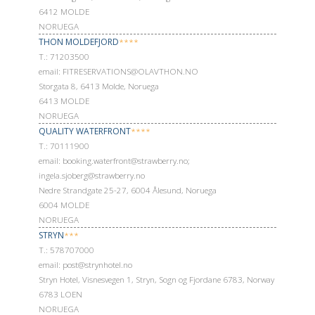
6412 MOLDE
NORUEGA
THON MOLDEFJORD
****
Т.: 71203500
email: FITRESERVATIONS@OLAVTHON.NO
Storgata 8, 6413 Molde, Noruega
6413 MOLDE
NORUEGA
QUALITY WATERFRONT
****
Т.: 70111900
email: booking.waterfront@strawberry.no;
ingela.sjoberg@strawberry.no
Nedre Strandgate 25-27, 6004 Ålesund, Noruega
6004 MOLDE
NORUEGA
STRYN
***
Т.: 578707000
email: post@strynhotel.no
Stryn Hotel, Visnesvegen 1, Stryn, Sogn og Fjordane 6783, Norway
6783 LOEN
NORUEGA