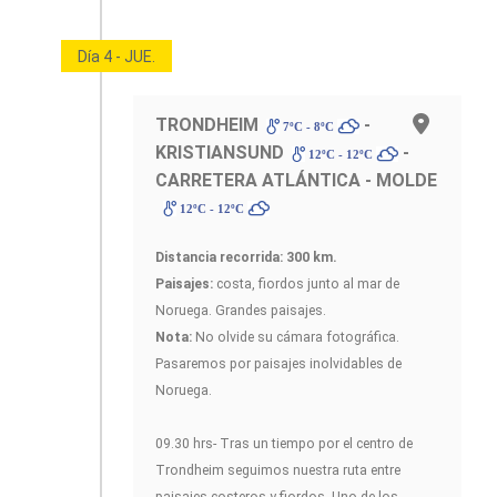
Día 4 - JUE.
TRONDHEIM
-
7ºC - 8ºC
KRISTIANSUND
-
12ºC - 12ºC
CARRETERA ATLÁNTICA - MOLDE
12ºC - 12ºC
Distancia recorrida: 300 km.
Paisajes:
costa, fiordos junto al mar de
Noruega. Grandes paisajes.
Nota:
No olvide su cámara fotográfica.
Pasaremos por paisajes inolvidables de
Noruega.
09.30 hrs- Tras un tiempo por el centro de
Trondheim seguimos nuestra ruta entre
paisajes costeros y fiordos. Uno de los