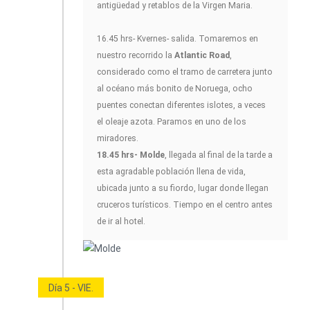
antigüedad y retablos de la Virgen Maria.
16.45 hrs- Kvernes- salida. Tomaremos en
nuestro recorrido la
Atlantic Road
,
considerado como el tramo de carretera junto
al océano más bonito de Noruega, ocho
puentes conectan diferentes islotes, a veces
el oleaje azota. Paramos en uno de los
miradores.
18.45 hrs- Molde
, llegada al final de la tarde a
esta agradable población llena de vida,
ubicada junto a su fiordo, lugar donde llegan
cruceros turísticos. Tiempo en el centro antes
de ir al hotel.
Día 5 - VIE.