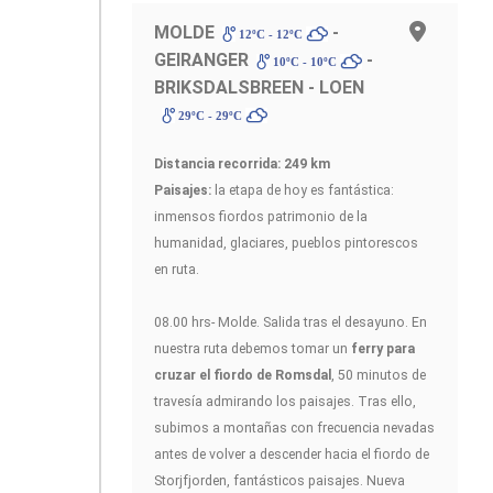
MOLDE
-
12ºC - 12ºC
GEIRANGER
-
10ºC - 10ºC
BRIKSDALSBREEN - LOEN
29ºC - 29ºC
Distancia recorrida: 249 km
Paisajes:
la etapa de hoy es fantástica:
inmensos fiordos patrimonio de la
humanidad, glaciares, pueblos pintorescos
en ruta.
08.00 hrs- Molde. Salida tras el desayuno. En
nuestra ruta debemos tomar un
ferry para
cruzar el fiordo de Romsdal
, 50 minutos de
travesía admirando los paisajes. Tras ello,
subimos a montañas con frecuencia nevadas
antes de volver a descender hacia el fiordo de
Storjfjorden, fantásticos paisajes. Nueva