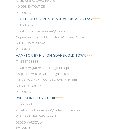
Mlynska 6 Katowice Poland
40-098 KATOWICE
POLONIA
HOTEL FOUR POINTS BY SHERATON WROCLAW
****
Т.: 8716069000
email: dorota.krassowska@phh.pl
Gajowicka Street 130, 53-322 Wrocław, Polonia
53-322 WROCLAW
POLONIA
HAMPTON BY HILTON GDANSK OLD TOWN
***
Т.: 586703333
email: k.wojtak@hamptongdansk.pl;
j.wojciechowska@hamptongdansk.pl
Lektykarska 4, 80-831 Gda324;sk, Polonia
80-831 GDANSK
POLONIA
RADISSON BLU SOBIESKI
****
Т.: 225791000
email: anna.kruszewska@radissonhotels.com
PLAC ARTURA ZAWISZKY 1
02025 VARSOVIA
POLONIA