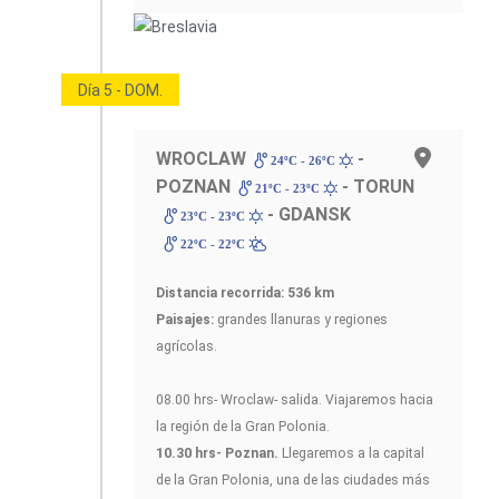
Día 5 - DOM.
WROCLAW
-
24ºC - 26ºC
POZNAN
- TORUN
21ºC - 23ºC
- GDANSK
23ºC - 23ºC
22ºC - 22ºC
Distancia recorrida: 536 km
Paisajes:
grandes llanuras y regiones
agrícolas.
08.00 hrs- Wroclaw- salida. Viajaremos hacia
la región de la Gran Polonia.
10.30 hrs- Poznan.
Llegaremos a la capital
de la Gran Polonia, una de las ciudades más