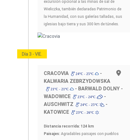
excursión opcional a las minas de sal de
Wieliczka, también declaradas Patrimonio de
la Humanidad, con sus galerías talladas, sus
iglesias bajo tierra y sus 300 km de túneles.
Día 3 - VIE.
CRACOVIA
-
24ºC - 25ºC
KALWARIA ZEBRZYDOWSKA
- BARWALD DOLNY -
21ºC - 21ºC
WADOWICE
-
23ºC - 24ºC
AUSCHWITZ
-
24ºC - 25ºC
KATOWICE
23ºC - 26ºC
Distancia recorrida: 124 km
Paisajes:
Agradables paisajes con pueblos