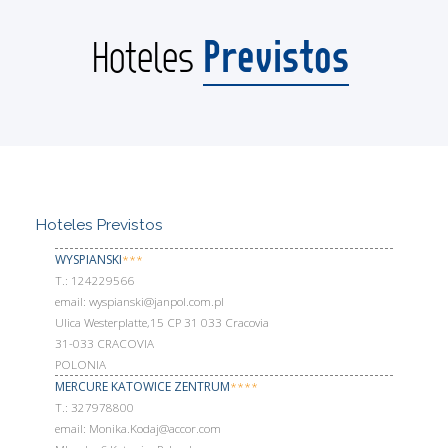
Previstos
Hoteles
Hoteles Previstos
WYSPIANSKI
***
Т.: 124229566
email: wyspianski@janpol.com.pl
Ulica Westerplatte,15 CP 31 033 Cracovia
31-033 CRACOVIA
POLONIA
MERCURE KATOWICE ZENTRUM
****
Т.: 327978800
email: Monika.Kodaj@accor.com