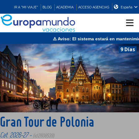
IR A "MI VIAJE"
BLOG
ACADEMIA
ACCESO AGENCIAS
España
⚠️ Aviso: El sistema estará en mantenimiento el dom
CRUCEROS
9 Días
EUROPA
ASIA
ORIENTE
Gran Tour de Polonia
PROMOCIONES
Cat. 2026-27 -
(id:2608539)
COMPRAR