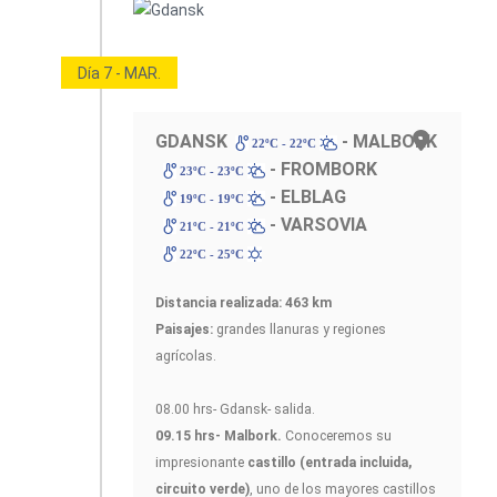
Día 7 - MAR.
GDANSK
- MALBORK
22ºC - 22ºC
- FROMBORK
23ºC - 23ºC
- ELBLAG
19ºC - 19ºC
- VARSOVIA
21ºC - 21ºC
22ºC - 25ºC
Distancia realizada: 463 km
Paisajes:
grandes llanuras y regiones
agrícolas.
08.00 hrs- Gdansk- salida.
09.15 hrs- Malbork.
Conoceremos su
impresionante
castillo (entrada incluida,
circuito verde)
, uno de los mayores castillos