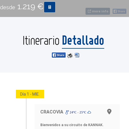
1.219 €
desde
more info
CONTACTO
MÁS
Detallado
Itinerario
Día 1 - MIE.
CRACOVIA
24ºC - 25ºC
Bienvenidos a su circuito de KANNAK
.