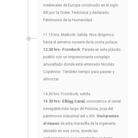
medievales de Europa construido en el siglo
XIII por la Orden Teutónica y declarado
Patrimonio de la Humanidad.
11.15 hrs- Malbork- Salida. Nos dirigimos
hacia el extremo noreste de la costa polaca.
12.30 hrs- Frombork.
Parada en este plácido
pueblo con un impresionante complejo
amurallado donde está enterrado Nicolás
Copérnico. Tendréis tiempo para pasear y
almorzar.
14.30 hrs- Frombork, salida.
15.30 hrs- Elbląg Canal,
conocemos el canal
navegable más largo de Polonia, joya del
patrimonio industrial del s.XIX.
Visitaremos
el museo
de esta maravilla de la ingeniería
ubicado en una zona, donde las