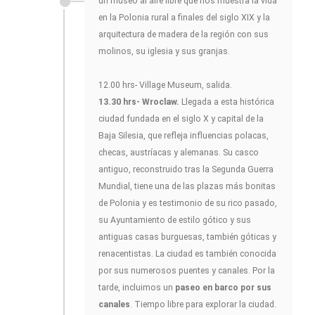
un museo al aire libre que nos muestra la vida
en la Polonia rural a finales del siglo XIX y la
arquitectura de madera de la región con sus
molinos, su iglesia y sus granjas.
12.00 hrs- Village Museum, salida.
13.30 hrs- Wroclaw.
Llegada a esta histórica
ciudad fundada en el siglo X y capital de la
Baja Silesia, que refleja influencias polacas,
checas, austríacas y alemanas. Su casco
antiguo, reconstruido tras la Segunda Guerra
Mundial, tiene una de las plazas más bonitas
de Polonia y es testimonio de su rico pasado,
su Ayuntamiento de estilo gótico y sus
antiguas casas burguesas, también góticas y
renacentistas. La ciudad es también conocida
por sus numerosos puentes y canales. Por la
tarde, incluimos un
paseo en barco por sus
canales
. Tiempo libre para explorar la ciudad.