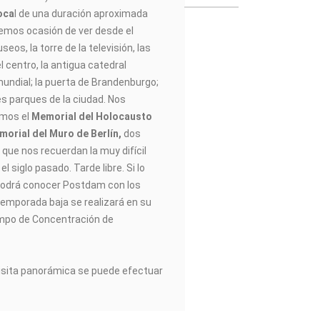
oca
l de una duración aproximada
emos ocasión de ver desde el
seos, la torre de la televisión, las
l centro, la antigua catedral
mundial; la puerta de Brandenburgo;
es parques de la ciudad. Nos
emos el
Memorial del Holocausto
orial del Muro de Berlín,
dos
que nos recuerdan la muy difícil
l siglo pasado. Tarde libre. Si lo
odrá conocer Postdam con los
 temporada baja se realizará en su
Campo de Concentración de
visita panorámica se puede efectuar