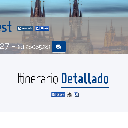
est
more info
-27 -
(id:2608528)
Detallado
Itinerario