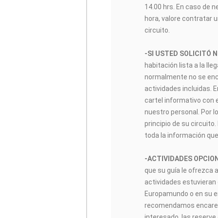
14.00 hrs. En caso de n
hora, valore contratar u
circuito.
-SI USTED SOLICITÓ 
habitación lista a la lle
normalmente no se encon
actividades incluidas. 
cartel informativo con 
nuestro personal. Por lo
principio de su circuito
toda la información que
-ACTIVIDADES OPCIO
que su guía le ofrezca 
actividades estuvieran 
Europamundo o en su enl
recomendamos encarec
interesado, las reserve