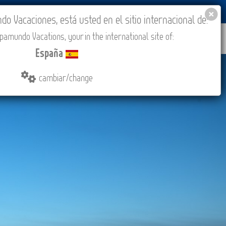
BLOG
ACADEMIA
ACCESO AGENCIAS
España
 Vacaciones, está usted en el sitio internacional de:
amundo Vacations, your in the international site of:
IONES
COMPRAR
CONTACTO
MÁS
España
cambiar/change