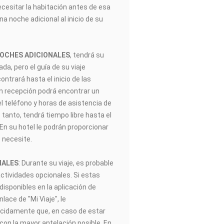
ecesitar la habitación antes de esa
na noche adicional al inicio de su
NOCHES ADICIONALES
, tendrá su
gada, pero el guía de su viaje
trará hasta el inicio de las
En recepción podrá encontrar un
el teléfono y horas de asistencia de
 tanto, tendrá tiempo libre hasta el
. En su hotel le podrán proporcionar
 necesite.
NALES
: Durante su viaje, es probable
actividades opcionales. Si estas
disponibles en la aplicación de
ace de "Mi Viaje", le
idamente que, en caso de estar
 con la mayor antelación posible. En