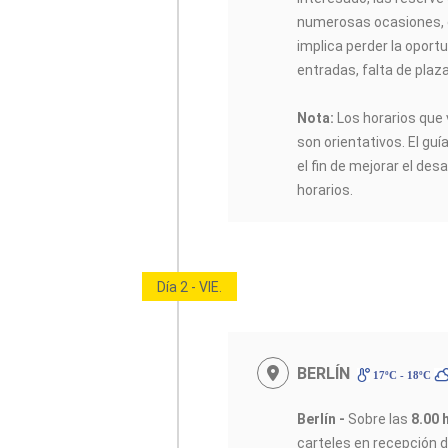
numerosas ocasiones, 
implica perder la oportu
entradas, falta de plaz
Nota:
Los horarios que 
son orientativos. El guí
el fin de mejorar el desa
horarios.
Día 2 - VIE.
BERLÍN
17ºC - 18ºC
Berlín -
Sobre las
8.00 
carteles en recepción d