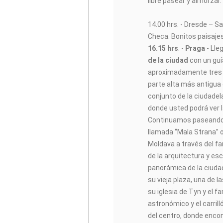
libre pasear y almorzar.
14.00 hrs. - Dresde – S
Checa. Bonitos paisajes
16.15 hrs
. -
Praga
- Lleg
de la ciudad
con un guí
aproximadamente tres
parte alta más antigua d
conjunto de la ciudadel
donde usted podrá ver l
Continuamos paseando h
llamada “Mala Strana” o
Moldava a través del fa
de la arquitectura y es
panorámica de la ciuda
su vieja plaza, una de l
su iglesia de Tyn y el 
astronómico y el carrill
del centro, donde enc