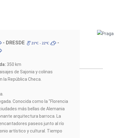
- DRESDE
-
21ºC - 22ºC
ada:
350 km
isajes de Sajonia y colinas
n la República Checa.
da.
legada. Conocida como la "Florencia
s ciudades más bellas de Alemania
nante arquitectura barroca. La
ncantadores paseos junto al río
onio artístico y cultural. Tiempo