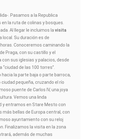
alida-. Pasamos a la Republica
 en la ruta de colinas y bosques.
ada. Al llegar le incluimos la
visita
a local. Su duración es de
 horas. Conoceremos caminando la
e Praga, con su castillo y el
a con sus iglesias y palacios, desde
a “ciudad de las 100 torres”.
acia la parte baja o parte barroca,
 ciudad pequeña, cruzando el río
moso puente de Carlos IV, una joya
cultura. Vemos una linda
d y entramos en Stare Mesto con
as más bellas de Europa central, con
famoso ayuntamiento con su reloj
ón. Finalizamos la visita en la zona
ontrará, además de muchas