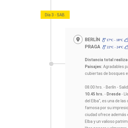
Día 3 - SAB.
BERLÍN
17ºC - 18ºC
PRAGA
22ºC - 24ºC
Distancia total realiz
Paisajes:
Agradables pa
cubiertas de bosques e
08.00 hrs. - Berlín - Sali
10.45 hrs.
-
Dresde
- L
del Elba", es una de la
famosa por su impresio
ciudad ofrece además e
Elba y un valioso patrim