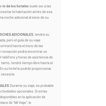
-in de los hoteles
suele ser a las
ecesitar la habitación antes de esa
na noche adicional al inicio de su
NOCHES ADICIONALES
, tendrá su
gada, pero el guía de su viaje
trará hasta el inicio de las
En recepción podrá encontrar un
el teléfono y horas de asistencia de
 tanto, tendrá tiempo libre hasta el
. En su hotel le podrán proporcionar
 necesite.
NALES
: Durante su viaje, es probable
actividades opcionales. Si estas
disponibles en la aplicación de
ace de "Mi Viaje", le