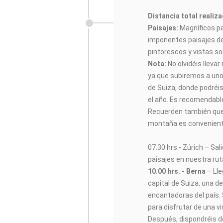
Distancia total realiz
Paisajes:
Magníficos pa
imponentes paisajes de
pintorescos y vistas so
Nota:
No olvidéis lleva
ya que subiremos a un
de Suiza, donde podréis
el año. Es recomendabl
Recuerden también que s
montaña es conveniente
07.30 hrs.- Zúrich – Sa
paisajes en nuestra rut
10.00 hrs. - Berna
– Ll
capital de Suiza, una d
encantadoras del país.
para disfrutar de una 
Después, dispondréis de