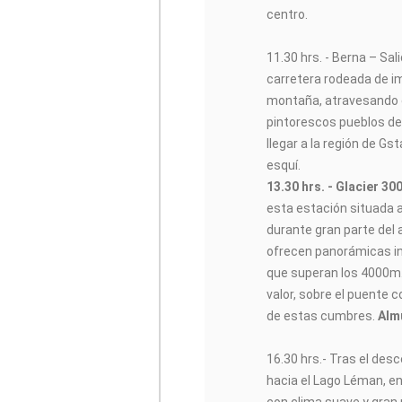
centro.
11.30 hrs. - Berna – Sa
carretera rodeada de i
montaña, atravesando e
pintorescos pueblos de
llegar a la región de G
esquí.
13.30 hrs. - Glacier 30
esta estación situada a
durante gran parte del 
ofrecen panorámicas i
que superan los 4000m.
valor, sobre el puente
de estas cumbres.
Alm
16.30 hrs.- Tras el des
hacia el Lago Léman, en