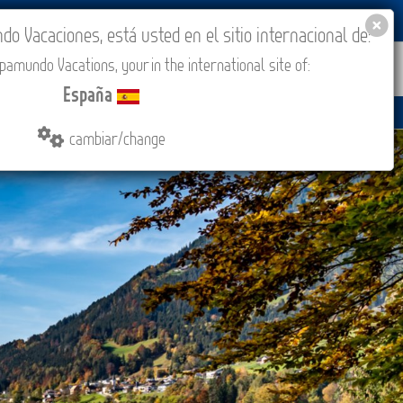
BLOG
ACADEMIA
ACCESO AGENCIAS
España
 Vacaciones, está usted en el sitio internacional de:
amundo Vacations, your in the international site of:
IONES
COMPRAR
CONTACTO
MÁS
España
cambiar/change