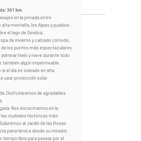
ada: 361 km.
isajes en la jornada entre
 alta montaña, los Alpes y pueblos
bre el lago de Ginebra.
r ropa de invierno y calzado cómodo,
o de los puntos más espectaculares
 admirar hielo y nieve durante todo
e también algún impermeable.
i el día es soleado en alta
 usar protección solar.
lida. Disfrutaremos de agradables
a.
egada. Nos encontramos en la
e las ciudades históricas más
 Subiremos al Jardín de las Rosas
vista panorámica desde su mirador.
 tiempo libre para pasear por el