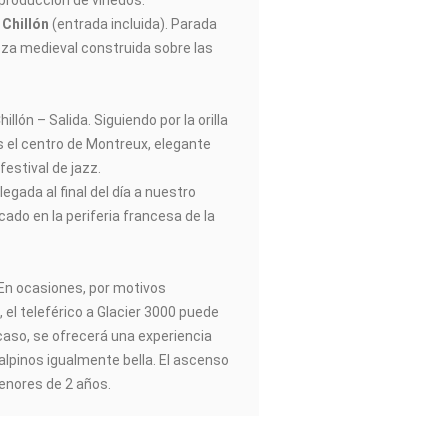
 producción de viñedos.
 Chillón
(entrada incluida). Parada
leza medieval construida sobre las
hillón – Salida. Siguiendo por la orilla
s el centro de Montreux, elegante
festival de jazz.
legada al final del día a nuestro
ado en la periferia francesa de la
En ocasiones, por motivos
 el teleférico a Glacier 3000 puede
caso, se ofrecerá una experiencia
 alpinos igualmente bella. El ascenso
enores de 2 años.