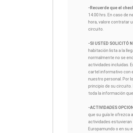
-Recuerde que el check
14.00 hrs. En caso de n
hora, valore contratar u
circuito.
-SI USTED SOLICITÓ 
habitación lista a la lle
normalmente no se encon
actividades incluidas. 
cartel informativo con 
nuestro personal. Por lo
principio de su circuito
toda la información que
-ACTIVIDADES OPCIO
que su guía le ofrezca 
actividades estuvieran 
Europamundo o en su enl