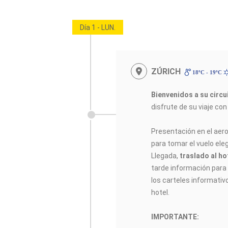
Día 1 - LUN.
ZÚRICH
18ºC - 19ºC
Bienvenidos a su circ
disfrute de su viaje co
Presentación en el aer
para tomar el vuelo elegi
Llegada,
traslado al ho
tarde información para e
los carteles informativ
hotel.
IMPORTANTE: