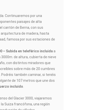
lida. Continuaremos por una
mponentes paisajes de alta
l cantón de Berna, con sus
 arquitectura de madera, hasta
staad, famosa por sus estaciones de
00 – Subida en teleférico incluida
a
 3000m. de altura, cubierta de nieve
año, con distintos miradores que
ncreíbles sobre más de 20 cumbres
 Podréis también caminar, si tenéis
 colgante de 107 metros que une dos
uerzo incluido
.
censo del Glacier 3000, viajaremos
 la Suiza francófona, una región