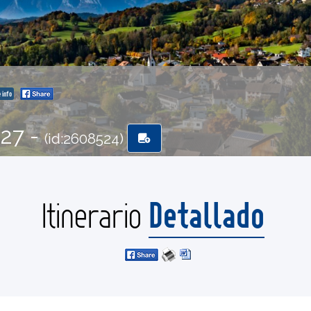
 info
-27 -
(id:2608524)
Detallado
Itinerario