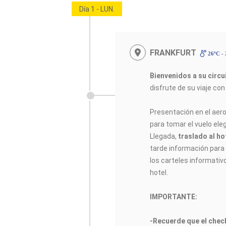
Día 1 - LUN.
FRANKFURT
26ºC -
Bienvenidos a su circ
disfrute de su viaje co
Presentación en el aer
para tomar el vuelo elegi
Llegada,
traslado al ho
tarde información para e
los carteles informativ
hotel.
IMPORTANTE:
-Recuerde que el check