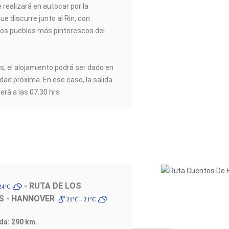
 realizará en autocar por la
e discurre junto al Rin, con
los pueblos más pintorescos del
, el alojamiento podrá ser dado en
dad próxima. En ese caso, la salida
erá a las 07.30 hrs
- RUTA DE LOS
 24ºC
S - HANNOVER
21ºC - 21ºC
ada: 290 km.