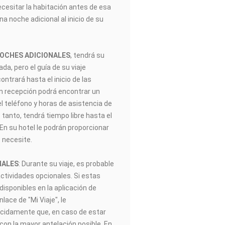
ecesitar la habitación antes de esa
na noche adicional al inicio de su
NOCHES ADICIONALES
, tendrá su
gada, pero el guía de su viaje
trará hasta el inicio de las
En recepción podrá encontrar un
el teléfono y horas de asistencia de
 tanto, tendrá tiempo libre hasta el
. En su hotel le podrán proporcionar
 necesite.
NALES
: Durante su viaje, es probable
actividades opcionales. Si estas
disponibles en la aplicación de
ace de "Mi Viaje", le
idamente que, en caso de estar
 con la mayor antelación posible. En