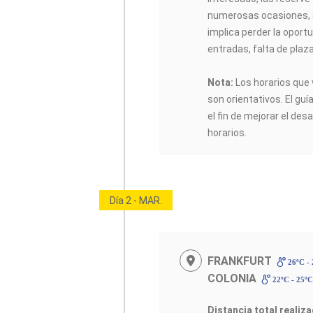
numerosas ocasiones, 
implica perder la oportu
entradas, falta de plaz
Nota:
Los horarios que 
son orientativos. El guí
el fin de mejorar el desa
horarios.
Día 2 - MAR.
FRANKFURT
26ºC -
COLONIA
22ºC - 25º
Distancia total realiz