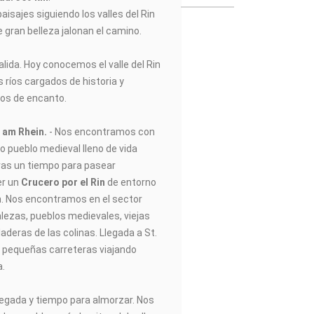
aisajes siguiendo los valles del Rin
e gran belleza jalonan el camino.
salida. Hoy conocemos el valle del Rin
os ríos cargados de historia y
nos de encanto.
m am Rhein.
- Nos encontramos con
co pueblo medieval lleno de vida
Tras un tiempo para pasear
er un
Crucero por el Rin
de entorno
n. Nos encontramos en el sector
talezas, pueblos medievales, viejas
 laderas de las colinas. Llegada a St.
r pequeñas carreteras viajando
a.
legada y tiempo para almorzar. Nos