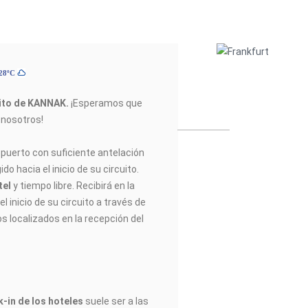
 28ºC
uito de KANNAK
.
¡Esperamos que
n nosotros!
opuerto con suficiente antelación
do hacia el inicio de su circuito.
tel
y tiempo libre. Recibirá en la
l inicio de su circuito a través de
os localizados en la recepción del
-in de los hoteles
suele ser a las