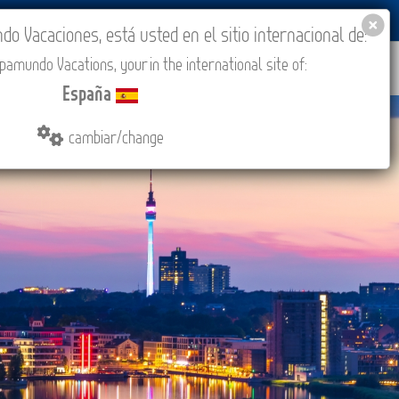
BLOG
ACADEMIA
ACCESO AGENCIAS
España
 Vacaciones, está usted en el sitio internacional de:
amundo Vacations, your in the international site of:
IONES
COMPRAR
CONTACTO
MÁS
España
cambiar/change