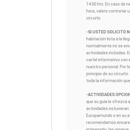
14.00 hrs. En caso de n
hora, valore contratar u
circuito.
-SI USTED SOLICITÓ 
habitación lista a la lle
normalmente no se encon
actividades incluidas. 
cartel informativo con 
nuestro personal. Por lo
principio de su circuito
toda la información que
-ACTIVIDADES OPCIO
que su guía le ofrezca 
actividades estuvieran 
Europamundo o en su enl
recomendamos encarec
interesado, las reserve