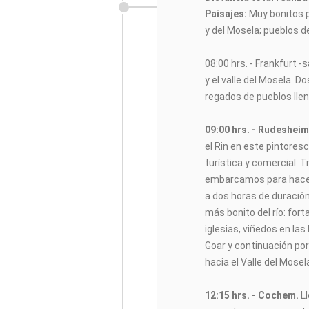
Paisajes:
Muy bonitos p
y del Mosela; pueblos d
08:00 hrs. - Frankfurt -
y el valle del Mosela. D
regados de pueblos lle
09:00 hrs. - Rudeshei
el Rin en este pintores
turística y comercial. 
embarcamos para hac
a dos horas de duració
más bonito del río: for
iglesias, viñedos en las
Goar y continuación po
hacia el Valle del Mosel
12:15 hrs. - Cochem.
L