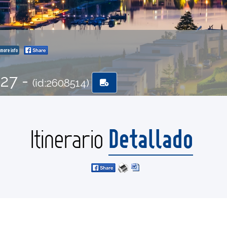
more info
-27 -
(id:2608514)
Detallado
Itinerario