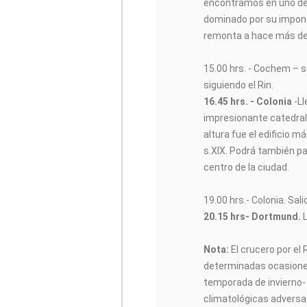
encontramos en uno de 
dominado por su impone
remonta a hace más de
15.00 hrs. - Cochem – 
siguiendo el Rin.
16.45 hrs. - Colonia
-Ll
impresionante catedral
altura fue el edificio m
s.XIX. Podrá también pas
centro de la ciudad.
19.00 hrs.- Colonia. Sal
20.15 hrs- Dortmund.
L
Nota:
El crucero por el
determinadas ocasione
temporada de invierno-
climatológicas adversas