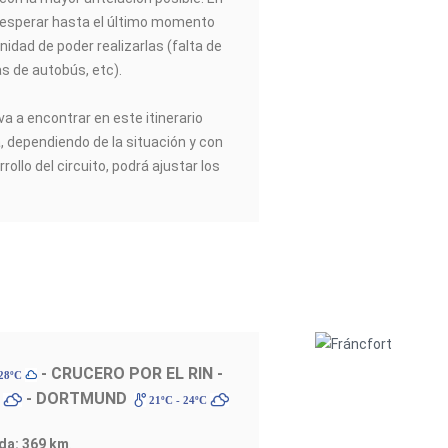
esperar hasta el último momento
nidad de poder realizarlas (falta de
as de autobús, etc).
va a encontrar en este itinerario
a, dependiendo de la situación y con
rrollo del circuito, podrá ajustar los
- CRUCERO POR EL RIN -
 28ºC
- DORTMUND
C
21ºC - 24ºC
ada: 369 km
.