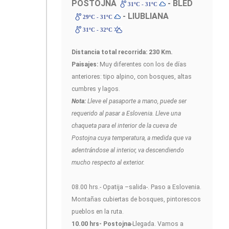
POSTOJNA
- BLED
31ºC - 31ºC
- LIUBLIANA
29ºC - 31ºC
31ºC - 32ºC
Distancia total recorrida: 230 Km.
Paisajes:
Muy diferentes con los de días
anteriores: tipo alpino, con bosques, altas
cumbres y lagos.
Nota:
Lleve el pasaporte a mano, puede ser
requerido al pasar a Eslovenia. Lleve una
chaqueta para el interior de la cueva de
Postojna cuya temperatura, a medida que va
adentrándose al interior, va descendiendo
mucho respecto al exterior.
08.00 hrs.- Opatija –salida-. Paso a Eslovenia.
Montañas cubiertas de bosques, pintorescos
pueblos en la ruta.
10.00 hrs- Postojna
-Llegada. Vamos a