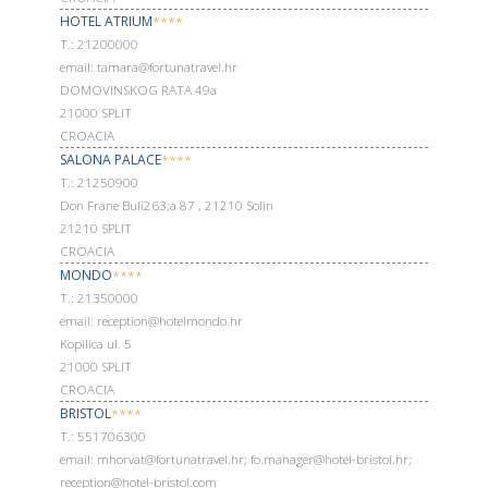
HOTEL ATRIUM
****
Т.: 21200000
email: tamara@fortunatravel.hr
DOMOVINSKOG RATA 49a
21000 SPLIT
CROACIA
SALONA PALACE
****
Т.: 21250900
Don Frane Buli263;a 87 , 21210 Solin
21210 SPLIT
CROACIA
MONDO
****
Т.: 21350000
email: reception@hotelmondo.hr
Kopilica ul. 5
21000 SPLIT
CROACIA
BRISTOL
****
Т.: 551706300
email: mhorvat@fortunatravel.hr; fo.manager@hotel-bristol.hr;
reception@hotel-bristol.com