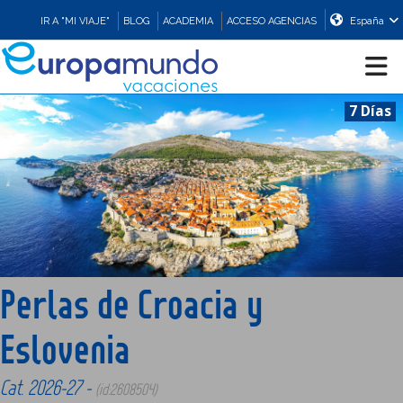
IR A "MI VIAJE"
BLOG
ACADEMIA
ACCESO AGENCIAS
España
7 Días
CRUCEROS
EUROPA
ASIA
Perlas de Croacia y
ORIENTE
Eslovenia
PROMOCIONES
Cat. 2026-27 -
(id:2608504)
COMPRAR