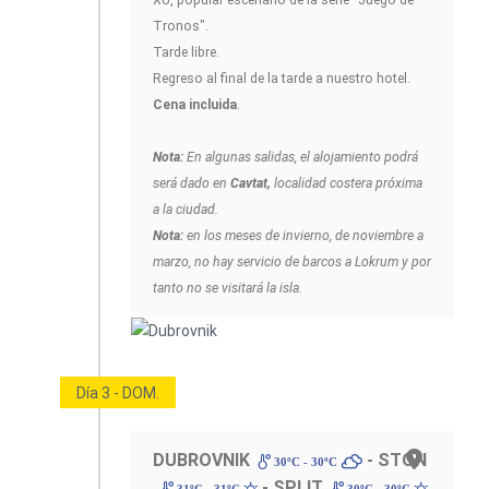
XU, popular escenario de la serie "Juego de
Tronos".
Tarde libre.
Regreso al final de la tarde a nuestro hotel.
Cena incluida
.
Nota:
En algunas salidas, el alojamiento podrá
será dado en
Cavtat,
localidad costera próxima
a la ciudad.
Nota:
en los meses de invierno, de noviembre a
marzo, no hay servicio de barcos a Lokrum y por
tanto no se visitará la isla.
Día 3 - DOM.
DUBROVNIK
- STON
30ºC - 30ºC
- SPLIT