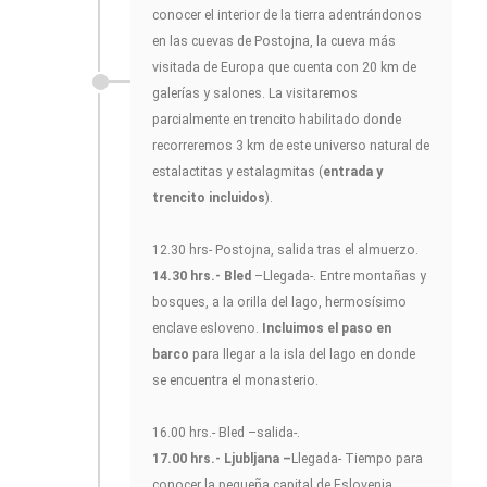
conocer el interior de la tierra adentrándonos
en las cuevas de Postojna, la cueva más
visitada de Europa que cuenta con 20 km de
galerías y salones. La visitaremos
parcialmente en trencito habilitado donde
recorreremos 3 km de este universo natural de
estalactitas y estalagmitas (
entrada y
trencito incluidos
).
12.30 hrs- Postojna, salida tras el almuerzo.
14.30 hrs.- Bled
–Llegada-. Entre montañas y
bosques, a la orilla del lago, hermosísimo
enclave esloveno.
Incluimos el paso en
barco
para llegar a la isla del lago en donde
se encuentra el monasterio.
16.00 hrs.- Bled –salida-.
17.00 hrs.- Ljubljana –
Llegada- Tiempo para
conocer la pequeña capital de Eslovenia,