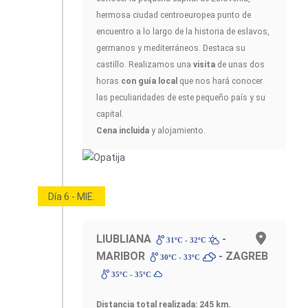
hermosa ciudad centroeuropea punto de
encuentro a lo largo de la historia de eslavos,
germanos y mediterráneos. Destaca su
castillo. Realizamos una
visita
de unas dos
horas
con guía local
que nos hará conocer
las peculiaridades de este pequeño país y su
capital.
Cena incluida
y alojamiento.
Día 6 - MIE.
LIUBLIANA
-
31ºC - 32ºC
MARIBOR
- ZAGREB
30ºC - 33ºC
35ºC - 35ºC
Distancia total realizada: 245 km.