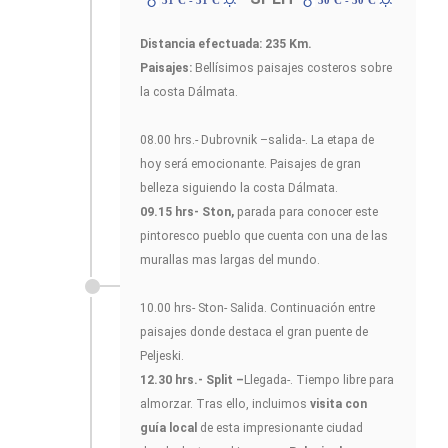
31ºC - 31ºC
30ºC - 30ºC
Distancia efectuada: 235 Km.
Paisajes:
Bellísimos paisajes costeros sobre
la costa Dálmata.
08.00 hrs.- Dubrovnik –salida-. La etapa de
hoy será emocionante. Paisajes de gran
belleza siguiendo la costa Dálmata.
09.15 hrs- Ston,
parada para conocer este
pintoresco pueblo que cuenta con una de las
murallas mas largas del mundo.
10.00 hrs- Ston- Salida. Continuación entre
paisajes donde destaca el gran puente de
Peljeski.
12.30 hrs.- Split –
Llegada-. Tiempo libre para
almorzar. Tras ello, incluimos
visita con
guía local
de esta impresionante ciudad