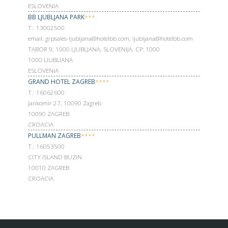
ESLOVENIA
BB LJUBLJANA PARK
***
Т.: 13002500
email: grpsales-ljubljana@hotelbb.com; ljubljana@hotelbb.com
TABOR 9, 1000 LJUBLJANA, SLOVENIJA, CP: 1000
1000 LIUBLIANA
ESLOVENIA
GRAND HOTEL ZAGREB
****
Т.: 16062600
Jankomir 27, 10090 Zagreb
10090 ZAGREB
CROACIA
PULLMAN ZAGREB
****
Т.: 16053500
CITY ISLAND BUZIN
10010 ZAGREB
CROACIA