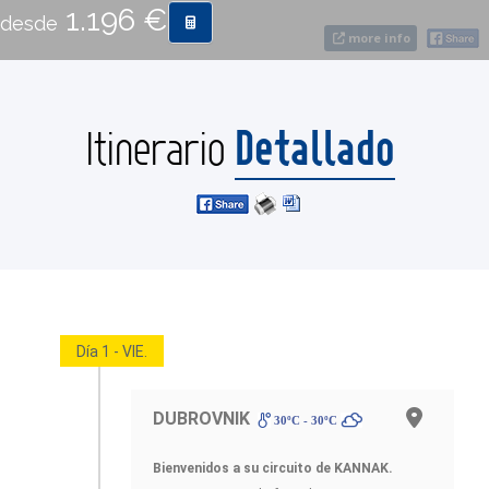
1.196 €
desde
more info
CONTACTO
Detallado
MÁS
Itinerario
Día 1 - VIE.
DUBROVNIK
30ºC - 30ºC
Bienvenidos a su circuito de KANNAK
.