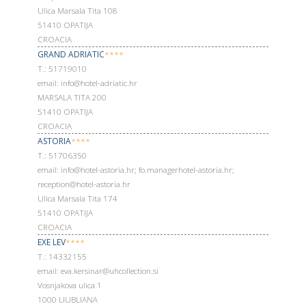
Ulica Marsala Tita 108
51410 OPATIJA
CROACIA
GRAND ADRIATIC
****
Т.: 51719010
email: info@hotel-adriatic.hr
MARSALA TITA 200
51410 OPATIJA
CROACIA
ASTORIA
****
Т.: 51706350
email: info@hotel-astoria.hr; fo.managerhotel-astoria.hr;
reception@hotel-astoria.hr
Ulica Marsala Tita 174
51410 OPATIJA
CROACIA
EXE LEV
****
Т.: 14332155
email: eva.kersinar@uhcollection.si
Vosnjakova ulica 1
1000 LIUBLIANA