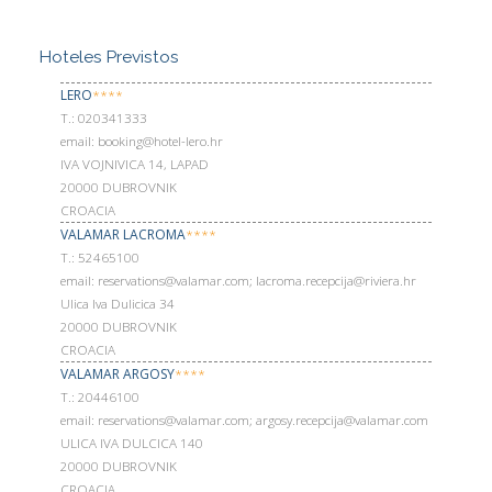
Hoteles Previstos
LERO
****
Т.: 020341333
email: booking@hotel-lero.hr
IVA VOJNIVICA 14, LAPAD
20000 DUBROVNIK
CROACIA
VALAMAR LACROMA
****
Т.: 52465100
email: reservations@valamar.com; lacroma.recepcija@riviera.hr
Ulica Iva Dulicica 34
20000 DUBROVNIK
CROACIA
VALAMAR ARGOSY
****
Т.: 20446100
email: reservations@valamar.com; argosy.recepcija@valamar.com
ULICA IVA DULCICA 140
20000 DUBROVNIK
CROACIA