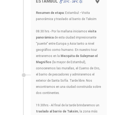
ESTAMBUL
25ºC - 28ºC
Resumen de etapa:
Estambul –Visita
panorámica y traslado al barrio de Taksim
08.30 hrs.- Por la mañana iniciamos
visita
panorámica
de esta ciudad impresionante
“puente” entre Europa y Asia tanto a nivel
geográfico como humano. En nuestro tour
entraremos en la
Mezquita de Suleyman el
Magnífico
(la mayor de Estambul),
conoceremos las murallas, el Cuerno de Oro,
el barrio de pescadores y admiraremos el
exterior de Santa Sofía. Tarde libre. Nos
encontramos en una ciudad construida sobre
dos continentes.
19.30hrs.- Al final de la tarde brindaremos un
traslado al barrio de Taksim
, la zona más