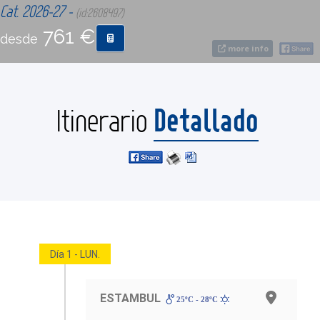
Cat. 2026-27 -
(id:2608497)
761 €
desde
CONTACTO
more info
MÁS
Detallado
Itinerario
Día 1 - LUN.
ESTAMBUL
25ºC - 28ºC