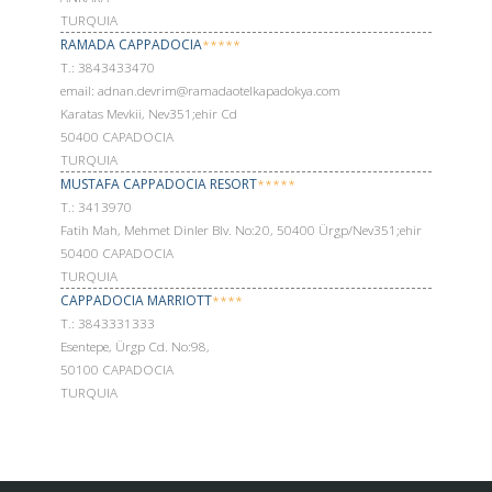
TURQUIA
RAMADA CAPPADOCIA
*****
Т.: 3843433470
email: adnan.devrim@ramadaotelkapadokya.com
Karatas Mevkii, Nev351;ehir Cd
50400 CAPADOCIA
TURQUIA
MUSTAFA CAPPADOCIA RESORT
*****
Т.: 3413970
Fatih Mah, Mehmet Dinler Blv. No:20, 50400 Ürgp/Nev351;ehir
50400 CAPADOCIA
TURQUIA
CAPPADOCIA MARRIOTT
****
Т.: 3843331333
Esentepe, Ürgp Cd. No:98,
50100 CAPADOCIA
TURQUIA