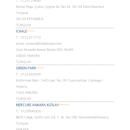
Т.: 2125129860
Kemal Paşa, Çukur Çeşme Sk. No:34, 34134 Fatih/İstanbul,
Turquía
34134 ESTAMBUL
TURQUIA
ICKALE
****
Т.: 3122317710
email: ankara@hotelickale.com
Gazi Mustafa Kemal Bulvar305; No:89
06000 ANKARA
TURQUIA
GREEN PARK
****
Т.: 3122580000
Kizilirmak Mah. 1443 cad. No: 39 Cukurambar Cankaya /
Ankara
1443 ANKARA
TURQUIA
MERCURE ANKARA KIZILAY
*****
Т.: 3129990006
Be351;tepe, Ya351;am Cd, 1. Sk. No:7/B, Yenimahalle/Ankara,
Turquía
ANKARA