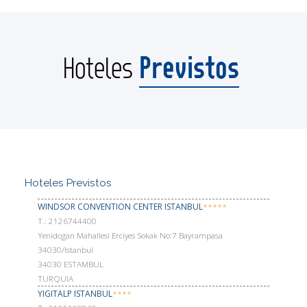
Previstos
Hoteles
Hoteles Previstos
WINDSOR CONVENTION CENTER ISTANBUL
*****
Т.: 2126744400
Yenidogan Mahallesi Erciyes Sokak No:7 Bayrampasa
34030/Istanbul
34030 ESTAMBUL
TURQUIA
YIGITALP ISTANBUL
****