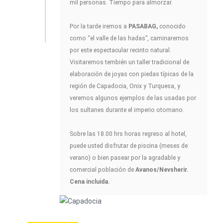
mil personas. Tiempo para almorzar.
Por la tarde iremos a
PASABAG,
conocido
como “el valle de las hadas”, caminaremos
por este espectacular recinto natural.
Visitaremos tembién un taller tradicional de
elaboración de joyas con piedas típicas de la
región de Capadocia, Onix y Turquesa, y
veremos algunos ejemplos de las usadas por
los sultanes durante el imperio otomano.
Sobre las 18.00 hrs horas regreso al hotel,
puede usted disfrutar de piscina (meses de
verano) o bien pasear por la agradable y
comercial población de
Avanos/Nevsherir.
Cena incluida.