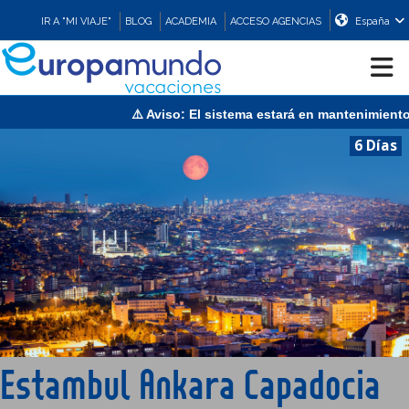
IR A "MI VIAJE"
BLOG
ACADEMIA
ACCESO AGENCIAS
España
⚠️ Aviso: El sistema estará en mantenimiento el domi
CRUCEROS
6 Días
EUROPA
ASIA
ORIENTE
PROMOCIONES
Estambul Ankara Capadocia
COMPRAR