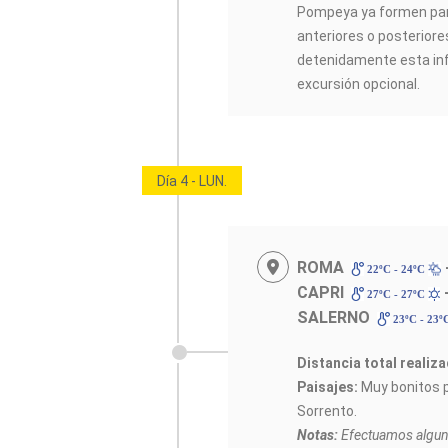
Pompeya ya formen part
anteriores o posterior
detenidamente esta inf
excursión opcional.
Día 4 - LUN.
ROMA
22ºC - 24ºC
CAPRI
27ºC - 27ºC
SALERNO
23ºC - 23º
Distancia total realiza
Paisajes:
Muy bonitos p
Sorrento.
Notas:
Efectuamos alguno