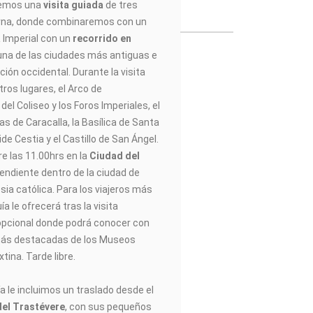
aremos una
visita guiada
de tres
erna, donde combinaremos con un
a
Imperial con un
recorrido en
una de las ciudades más antiguas e
ación occidental. Durante la visita
ros lugares, el Arco de
 del Coliseo y los Foros Imperiales, el
s de Caracalla, la Basílica de Santa
ide Cestia y el Castillo de San Ángel.
re las 11.00hrs en la
Ciudad del
endiente dentro de la ciudad de
sia católica. Para los viajeros más
a le ofrecerá tras la visita
opcional donde podrá conocer con
 más destacadas de los Museos
xtina. Tarde libre.
 día le incluimos un traslado desde el
del Trastévere
, con sus pequeños