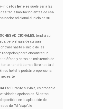
-in de los hoteles
suele ser a las
ecesitar la habitación antes de esa
na noche adicional al inicio de su
NOCHES ADICIONALES
, tendrá su
gada, pero el guía de su viaje
trará hasta el inicio de las
En recepción podrá encontrar un
el teléfono y horas de asistencia de
 tanto, tendrá tiempo libre hasta el
. En su hotel le podrán proporcionar
 necesite.
NALES
: Durante su viaje, es probable
actividades opcionales. Si estas
disponibles en la aplicación de
ace de "Mi Viaje", le