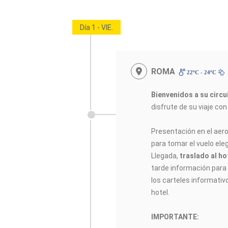
Día 1 - VIE.
ROMA
22ºC - 24ºC
Bienvenidos a su circ
disfrute de su viaje co
Presentación en el aer
para tomar el vuelo elegi
Llegada,
traslado al ho
tarde información para e
los carteles informativ
hotel.
IMPORTANTE: