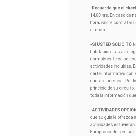
-Recuerde que el check
14.00 hrs. En caso de n
hora, valore contratar u
circuito.
-SI USTED SOLICITÓ 
habitación lista a la lle
normalmente no se encon
actividades incluidas. 
cartel informativo con 
nuestro personal. Por lo
principio de su circuito
toda la información que
-ACTIVIDADES OPCIO
que su guía le ofrezca 
actividades estuvieran 
Europamundo o en su enl