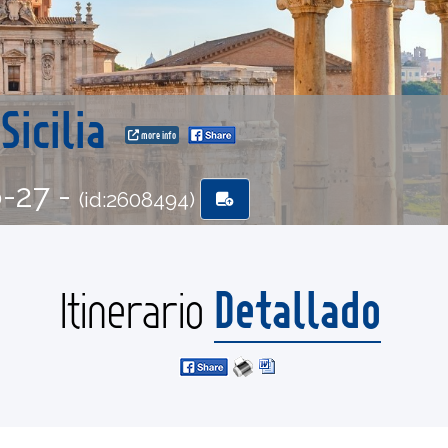
Sicilia
more info
6-27 -
(id:2608494)
Detallado
Itinerario