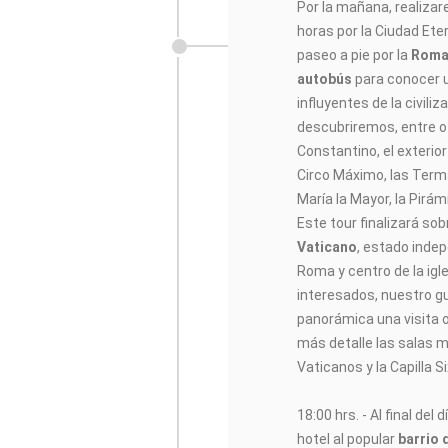
Por la mañana, realiz
horas por la Ciudad Et
paseo a pie por la
Rom
autobús
para conocer 
influyentes de la civiliz
descubriremos, entre ot
Constantino, el exterior
Circo Máximo, las Terma
María la Mayor, la Pirám
Este tour finalizará sob
Vaticano
, estado indep
Roma y centro de la igle
interesados, nuestro guí
panorámica una visita 
más detalle las salas
Vaticanos y la Capilla Si
18:00 hrs. - Al final del
hotel al popular
barrio 