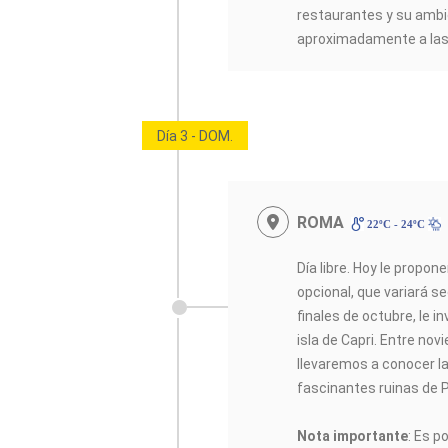
restaurantes y su ambi
aproximadamente a las 
Día 3 - DOM.
ROMA
22ºC - 24ºC
Día libre. Hoy le propo
opcional, que variará se
finales de octubre, le 
isla de Capri. Entre nov
llevaremos a conocer la
fascinantes ruinas de
Nota importante
: Es p