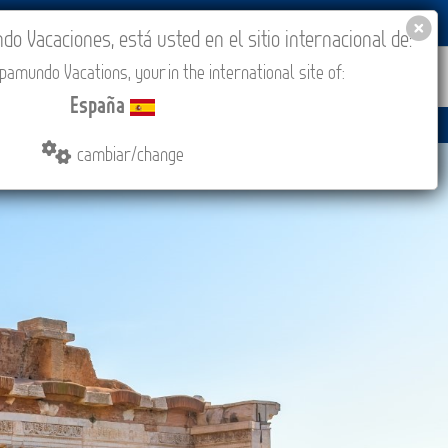
BLOG
ACADEMIA
ACCESO AGENCIAS
España
 Vacaciones, está usted en el sitio internacional de:
amundo Vacations, your in the international site of:
IONES
COMPRAR
CONTACTO
MÁS
España
cambiar/change