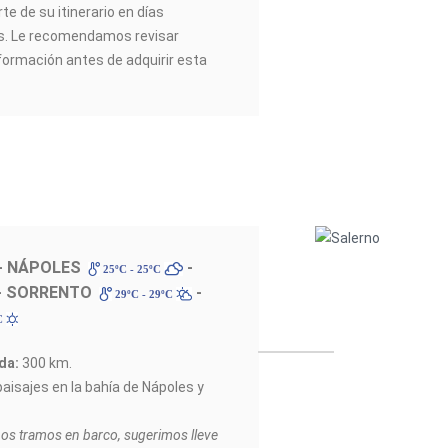
e de su itinerario en días
es. Le recomendamos revisar
ormación antes de adquirir esta
- NÁPOLES
-
25ºC - 25ºC
- SORRENTO
-
29ºC - 29ºC
C
da:
300 km.
aisajes en la bahía de Nápoles y
s tramos en barco, sugerimos lleve