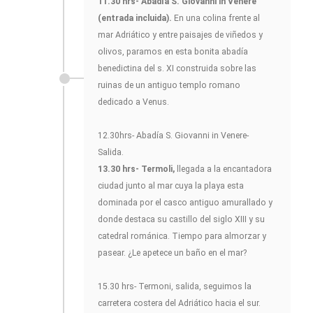
11.30 hrs- Abadía S. Giovanni in Venere
(entrada incluida).
En una colina frente al
mar Adriático y entre paisajes de viñedos y
olivos, paramos en esta bonita abadía
benedictina del s. XI construida sobre las
ruinas de un antiguo templo romano
dedicado a Venus.
12.30hrs- Abadía S. Giovanni in Venere-
Salida.
13.30 hrs- Termoli,
llegada a la encantadora
ciudad junto al mar cuya la playa esta
dominada por el casco antiguo amurallado y
donde destaca su castillo del siglo XIII y su
catedral románica. Tiempo para almorzar y
pasear. ¿Le apetece un baño en el mar?
15.30 hrs- Termoni, salida, seguimos la
carretera costera del Adriático hacia el sur.