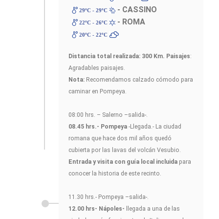
- CASSINO
29ºC - 29ºC
- ROMA
22ºC - 26ºC
20ºC - 22ºC
Distancia total realizada: 300 Km.
Paisajes
:
Agradables paisajes.
Nota:
Recomendamos calzado cómodo para
caminar en Pompeya.
08:00 hrs. – Salerno –salida-.
08.45 hrs.- Pompeya
-Llegada.- La ciudad
romana que hace dos mil años quedó
cubierta por las lavas del volcán Vesubio.
Entrada y visita con guía local incluida
para
conocer la historia de este recinto.
11.30 hrs.- Pompeya –salida-.
12.00 hrs- Nápoles-
llegada a una de las