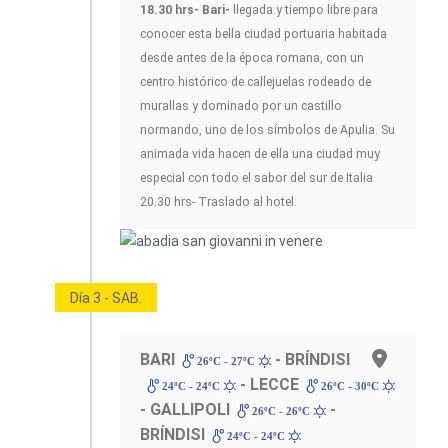
18.30 hrs- Bari-
llegada y tiempo libre para
conocer esta bella ciudad portuaria habitada
desde antes de la época romana, con un
centro histórico de callejuelas rodeado de
murallas y dominado por un castillo
normando, uno de los símbolos de Apulia. Su
animada vida hacen de ella una ciudad muy
especial con todo el sabor del sur de Italia
20.30 hrs- Traslado al hotel.
Día 3 - SAB.
BARI
- BRÍNDISI
26ºC - 27ºC
- LECCE
24ºC - 24ºC
26ºC - 30ºC
- GALLIPOLI
-
26ºC - 26ºC
BRÍNDISI
24ºC - 24ºC