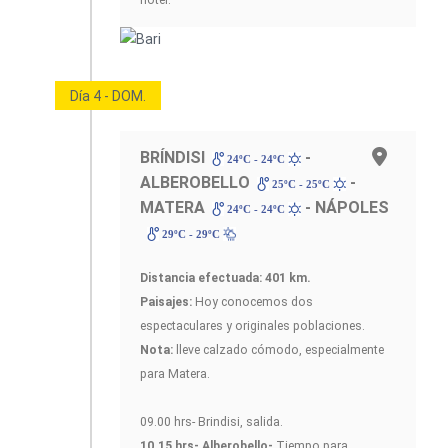
hotel.
Día 4 - DOM.
BRÍNDISI
-
24ºC - 24ºC
ALBEROBELLO
-
25ºC - 25ºC
MATERA
- NÁPOLES
24ºC - 24ºC
29ºC - 29ºC
Distancia efectuada: 401 km.
Paisajes:
Hoy conocemos dos
espectaculares y originales poblaciones.
Nota:
lleve calzado cómodo, especialmente
para Matera.
09.00 hrs- Brindisi, salida.
10.15 hrs- Alberobello-
Tiempo para