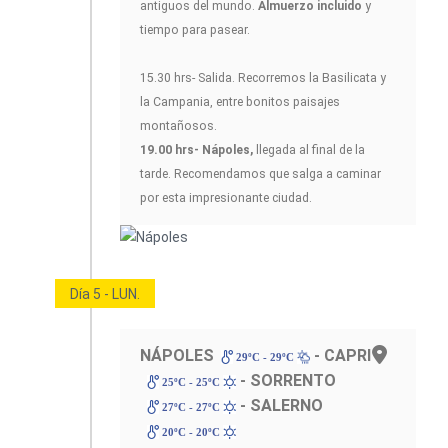
antiguos del mundo.
Almuerzo incluido
y
tiempo para pasear.
15.30 hrs- Salida. Recorremos la Basilicata y
la Campania, entre bonitos paisajes
montañosos.
19.00 hrs- Nápoles,
llegada al final de la
tarde. Recomendamos que salga a caminar
por esta impresionante ciudad.
Día 5 - LUN.
NÁPOLES
- CAPRI
29ºC - 29ºC
- SORRENTO
25ºC - 25ºC
- SALERNO
27ºC - 27ºC
20ºC - 20ºC