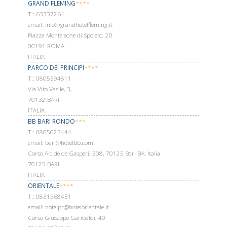
GRAND FLEMING
****
Т.: 63337264
email: info@grandhotelfleming.it
Piazza Monteleone di Spoleto, 20
00191 ROMA
ITALIA
PARCO DEI PRINCIPI
****
Т.: 0805394811
Via Vito Vasile, 3,
70132 BARI
ITALIA
BB BARI RONDO
***
Т.: 0805023444
email: bari@hotelbb.com
Corso Alcide de Gasperi, 308, 70125 Bari BA, Italia
70125 BARI
ITALIA
ORIENTALE
****
Т.: 0831568451
email: hotelpr@hotelorientale.it
Corso Giuseppe Garibaldi, 40