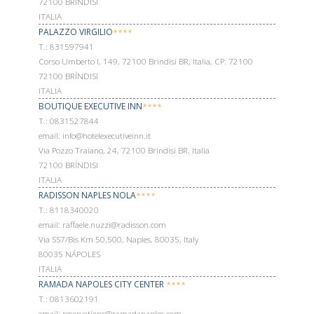
72100 BRÍNDISI
ITALIA
PALAZZO VIRGILIO
****
Т.: 831597941
Corso Umberto I, 149, 72100 Brindisi BR, Italia, CP: 72100
72100 BRÍNDISI
ITALIA
BOUTIQUE EXECUTIVE INN
****
Т.: 0831527844
email: info@hotelexecutiveinn.it
Via Pozzo Traiano, 24, 72100 Brindisi BR, Italia
72100 BRÍNDISI
ITALIA
RADISSON NAPLES NOLA
****
Т.: 8118340020
email: raffaele.nuzzi@radisson.com
Via SS7/Bis Km 50,500, Naples, 80035, Italy
80035 NÁPOLES
ITALIA
RAMADA NAPOLES CITY CENTER
****
Т.: 0813602191
email: reservations@ramadanaples.com