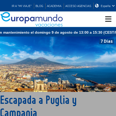
IR A "MI VIAJE"
BLOG
ACADEMIA
ACCESO AGENCIAS
España
miento el domingo 9 de agosto de 13:00 a 15:30 (CEST/Madrid).
CRUCEROS
7 Días
EUROPA
ASIA
ORIENTE
Escapada a Puglia y
PROMOCIONES
Campania
COMPRAR