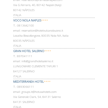
Via G.Ferraris, 40, 80142 Napoli (Italy)
80142 NÁPOLES
ITALIA
VOCO NOLA NAPLES
****
Т.: 0813642100
email: reservation@hotelvulcanobuono.it
Localita Boscofangone, 80035 Nola NA, Italia
80035 NÁPOLES
ITALIA
GRAN HOTEL SALERNO
****
Т.: 897041111
email: info@grandhotelsalerno.it
LUNGOMARE CLEMENTE TAFURI 1
84127 SALERNO
ITALIA
MEDITERRANEA HOTEL
****
Т.: 0893066111
email: groups.it@hotusahotels.com
Via Generale Clark, 54, 84131 Salerno
84131 SALERNO
ITALIA