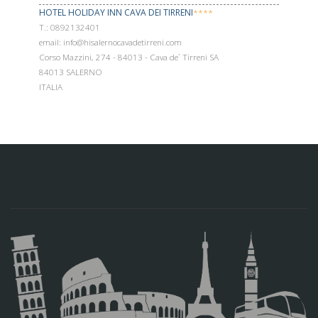
HOTEL HOLIDAY INN CAVA DEI TIRRENI
****
Т.: 0892132401
email: info@hisalernocavadetirreni.com
Corso Mazzini, 274 - 84013 - Cava de´ Tirreni SA
84013 SALERNO
ITALIA