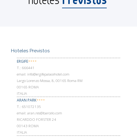
Hoteles Previstos
ERGIFE
****
Т.: 666441
email: info@ergifepalacehotel.com
Largo Lorenzo Mossa, 8, 00165 Roma RM
00165 ROMA
ITALIA
ARAN PARK
****
Т.: 651072135
email: aran.res@barcelo.com
RICARDDO FORSTER 24
00143 ROMA
ITALIA