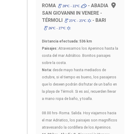
ROMA
- ABADIA
20ºC - 22ºC
SAN GIOVANNI IN VENERE -
TÉRMOLI
- BARI
25ºC - 25ºC
26ºC - 27ºC
Distancia efectuada: 536 km
Paisajes:
Atravesamos los Apeninos hasta la
costa del mar Adriático. Bonitos paisajes
sobre la costa.
Nota:
desde mayo hasta mediados de
octubre, si el tiempo es bueno, los pasajeros
que lo deseen podrán disfrutar de un baño en
la playa de Térmoli. Si es así, recuerden llevar
a mano ropa de baño, y toalla.
08.00 hrs- Roma. Salida. Hoy viajamos hacia
el mar Adriatico, los paisajes son magníficos
atravesando la cordillera de los Apeninos.