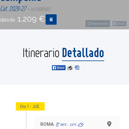
Cat. 2026-27 -
(id:2608492)
CONTACTO
1.209 €
desde
more info
MÁS
Detallado
Itinerario
Día 1 - JUE.
ROMA
20ºC - 22ºC