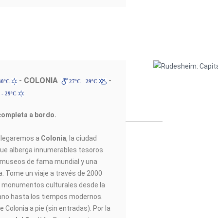
- COLONIA
-
30ºC
27ºC - 29ºC
 - 29ºC
completa a bordo.
 llegaremos a
Colonia
, la ciudad
ue alberga innumerables tesoros
s, museos de fama mundial y una
a. Tome un viaje a través de 2000
ite monumentos culturales desde la
ano hasta los tiempos modernos.
e Colonia a pie (sin entradas). Por la