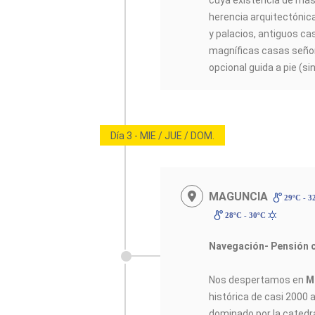
cuya existencia de más
herencia arquitectónica
y palacios, antiguos cas
magníficas casas señori
opcional guida a pie (si
Día 3 - MIE / JUE / DOM.
MAGUNCIA
29ºC - 3
28ºC - 30ºC
Navegación- Pensión 
Nos despertamos en
M
histórica de casi 2000 
dominado por la catedra