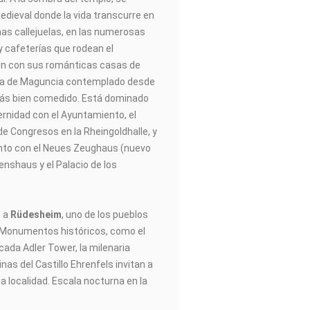
edieval donde la vida transcurre en
has callejuelas, en las numerosas
y cafeterías que rodean el
en con sus románticas casas de
ma de Maguncia contemplado desde
 más bien comedido. Está dominado
ernidad con el Ayuntamiento, el
 de Congresos en la Rheingoldhalle, y
nto con el Neues Zeughaus (nuevo
enshaus y el Palacio de los
s a
Rüdesheim
, uno de los pueblos
. Monumentos históricos, como el
icada Adler Tower, la milenaria
nas del Castillo Ehrenfels invitan a
a localidad. Escala nocturna en la