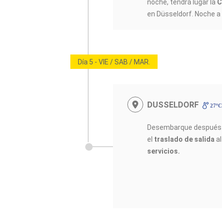
noche, tendrá lugar la
C
en Düsseldorf. Noche a
Día 5 - VIE / SAB / MAR.
DUSSELDORF
27ºC
Desembarque después d
el
traslado de salida
al
servicios.