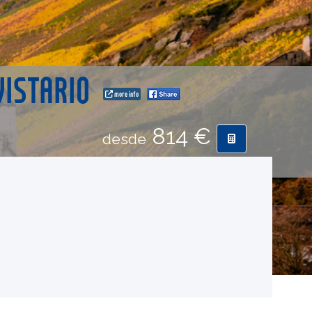
VISTARIO
more info
814 €
desde