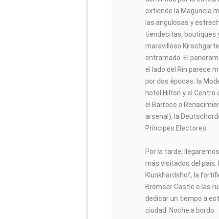
extiende la Maguncia m
las angulosas y estrec
tiendecitas, boutiques 
maravilloso Kirschgart
entramado. El panora
el lado del Rin parece
por dos épocas: la Mod
hotel Hilton y el Centro
el Barroco o Renacimie
arsenal), la Deutschord
Príncipes Electores.
Por la tarde, llegaremo
más visitados del país
Klunkhardshof, la fortif
Brömser Castle o las rui
dedicar un tiempo a est
ciudad. Noche a bordo.