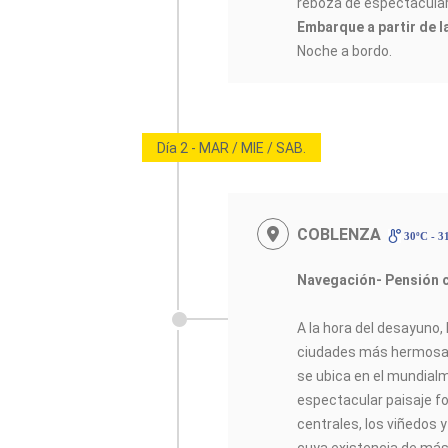
reboza de espectacular
Embarque a partir de l
Noche a bordo.
Día 2 - MAR / MIE / SAB.
COBLENZA
30ºC - 3
Navegación- Pensión 
A la hora del desayuno,
ciudades más hermosas
se ubica en el mundial
espectacular paisaje 
centrales, los viñedos 