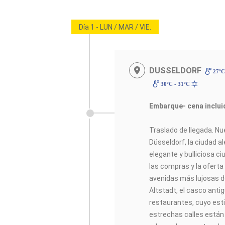
Día 1 - LUN / MAR / VIE.
DUSSELDORF
27ºC
30ºC - 31ºC
Embarque- cena inclui
Traslado de llegada. N
Düsseldorf, la ciudad 
elegante y bulliciosa ci
las compras y la oferta 
avenidas más lujosas d
Altstadt, el casco anti
restaurantes, cuyo est
estrechas calles están l