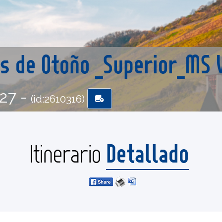
es de Otoño _Superior_MS 
-27 -
(id:2610316)
Detallado
Itinerario