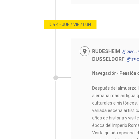
Día 4 - JUE / VIE / LUN.
RUDESHEIM
28ºC - 
DUSSELDORF
27ºC
Navegación- Pensión 
Después del almuerzo,
alemana más antigua q
culturales e histórico
variada escena artístic
años de historia y vis
época del Imperio Rom
Visita guiada opcional d