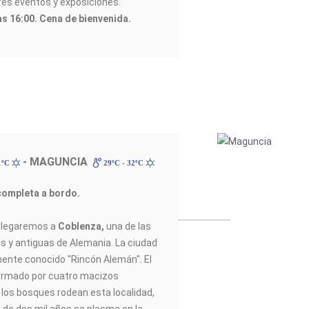
es eventos y exposiciones.
as 16:00. Cena de bienvenida.
- MAGUNCIA
1ºC
29ºC - 32ºC
completa a bordo.
 llegaremos a
Coblenza,
una de las
 y antiguas de Alemania. La ciudad
mente conocido "Rincón Alemán". El
formado por cuatro macizos
y los bosques rodean esta localidad,