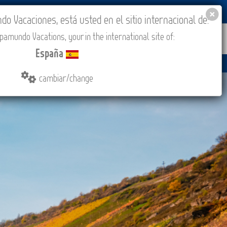
BLOG
ACADEMIA
ACCESO AGENCIAS
España
 Vacaciones, está usted en el sitio internacional de:
amundo Vacations, your in the international site of:
IONES
COMPRAR
CONTACTO
MÁS
España
cambiar/change