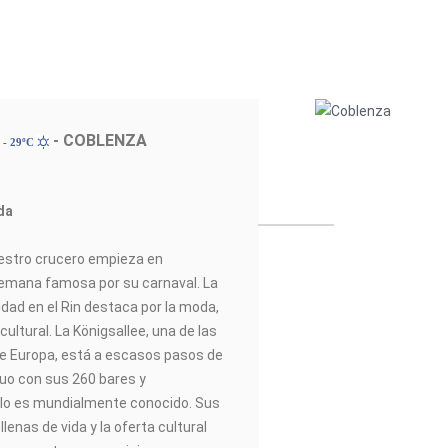
- COBLENZA
 - 29ºC
da
uestro crucero empieza en
alemana famosa por su carnaval. La
udad en el Rin destaca por la moda,
cultural. La Königsallee, una de las
e Europa, está a escasos pasos de
guo con sus 260 bares y
ilo es mundialmente conocido. Sus
lenas de vida y la oferta cultural