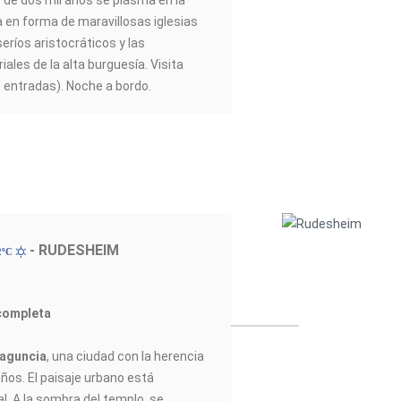
 de dos mil años se plasma en la
 en forma de maravillosas iglesias
eríos aristocráticos y las
ales de la alta burguesía. Visita
n entradas). Noche a bordo.
- RUDESHEIM
2ºC
completa
aguncia
, una ciudad con la herencia
años. El paisaje urbano está
l. A la sombra del templo, se