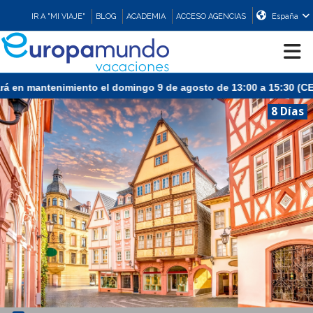
IR A "MI VIAJE"
BLOG
ACADEMIA
ACCESO AGENCIAS
España
mantenimiento el domingo 9 de agosto de 13:00 a 15:30 (CEST/Madr
CRUCEROS
8 Días
EUROPA
ASIA
ORIENTE
PROMOCIONES
COMPRAR