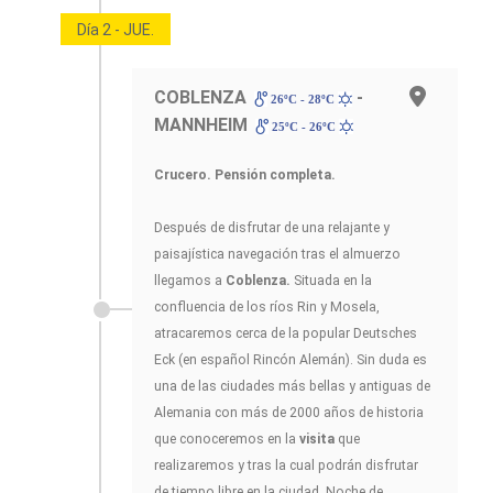
Día 2 - JUE.
COBLENZA
-
26ºC - 28ºC
MANNHEIM
25ºC - 26ºC
Crucero. Pensión completa.
Después de disfrutar de una relajante y
paisajística navegación tras el almuerzo
llegamos a
Coblenza.
Situada en la
confluencia de los ríos Rin y Mosela,
atracaremos cerca de la popular Deutsches
Eck (en español Rincón Alemán). Sin duda es
una de las ciudades más bellas y antiguas de
Alemania con más de 2000 años de historia
que conoceremos en la
visita
que
realizaremos y tras la cual podrán disfrutar
de tiempo libre en la ciudad. Noche de