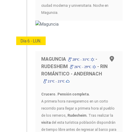
ciudad moderna y universitaria. Noche en
Maguncia.
Día 6 - LUN.
MAGUNCIA
-
28ºC - 31ºC
RUDESHEIM
- RIN
26ºC - 29ºC
ROMÁNTICO - ANDERNACH
21ºC - 21ºC
Crucero. Pensión completa.
A primera hora navegaremos en un corto
recorrido para llegar a primera hora al pueblo
de los remeros,
Rudesheim.
Tras realizar la
visita
del esta turística población dispondrán
de tiempo libre antes de regresar al barco para