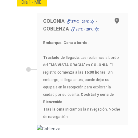
Día 1 - MIE.
COLONIA
-
27ºC - 29ºC
COBLENZA
26ºC - 28ºC
Embarque. Cena a bordo.
Traslado de llegada.
Les recibimos a bordo
del
“MS VISTA GRACIA”
en
COLONIA
. El
registro comienza a las
16:00 horas.
Sin
embargo, si llega antes, puede dejar su
equipaje en la recepción para explorar la
ciudad por su cuenta.
Cocktail y cena de
Bienvenida
.
Tras la cena iniciamos la navegación. Noche
de navegación.