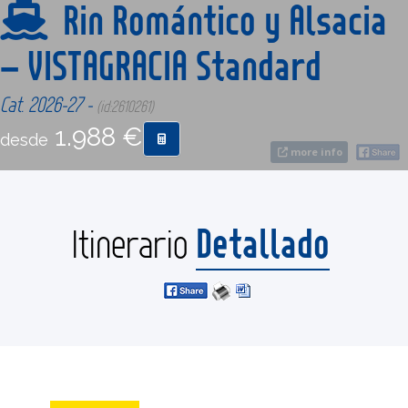
Rin Romántico y Alsacia
– VISTAGRACIA Standard
CONTACTO
Cat. 2026-27 -
(id:2610261)
MÁS
1.988 €
desde
more info
Detallado
Itinerario