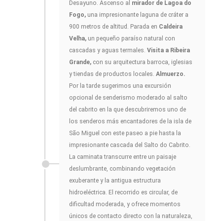
Desayuno. Ascenso al
mirador de Lagoa do
Fogo,
una impresionante laguna de cráter a
900 metros de altitud. Parada en
Caldeira
Velha,
un pequeño paraíso natural con
cascadas y aguas termales.
Visita a Ribeira
Grande,
con su arquitectura barroca, iglesias
y tiendas de productos locales.
Almuerzo.
Por la tarde sugerimos una excursión
opcional de senderismo moderado al salto
del cabrito en la que descubriremos uno de
los senderos más encantadores de la isla de
São Miguel con este paseo a pie hasta la
impresionante cascada del Salto do Cabrito.
La caminata transcurre entre un paisaje
deslumbrante, combinando vegetación
exuberante y la antigua estructura
hidroeléctrica. El recorrido es circular, de
dificultad moderada, y ofrece momentos
únicos de contacto directo con la naturaleza,