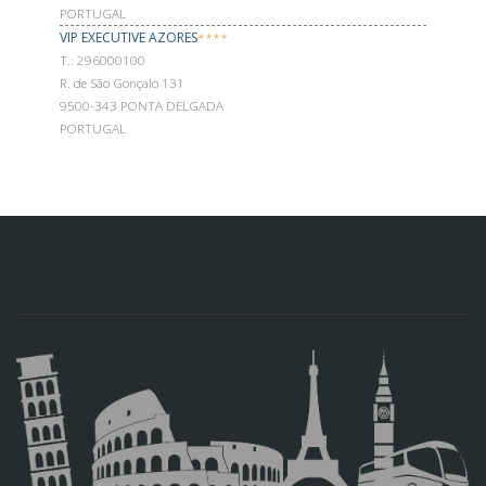
PORTUGAL
VIP EXECUTIVE AZORES
****
Т.: 296000100
R. de São Gonçalo 131
9500-343 PONTA DELGADA
PORTUGAL