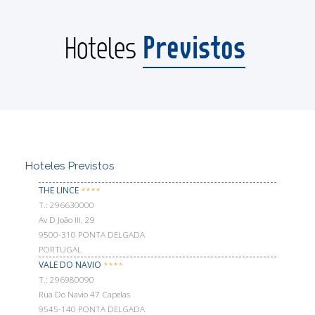
Previstos
Hoteles
Hoteles Previstos
THE LINCE
****
Т.: 296630000
Av D João III, 29
9500-310 PONTA DELGADA
PORTUGAL
VALE DO NAVIO
****
Т.: 296980090
Rua Do Navio 47 Capelas
9545-140 PONTA DELGADA