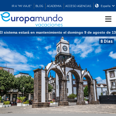
IR A "MI VIAJE"
BLOG
ACADEMIA
ACCESO AGENCIAS
España
ema estará en mantenimiento el domingo 9 de agosto de 13:00 a 15
CRUCEROS
8 Días
EUROPA
ASIA
ORIENTE
PROMOCIONES
COMPRAR