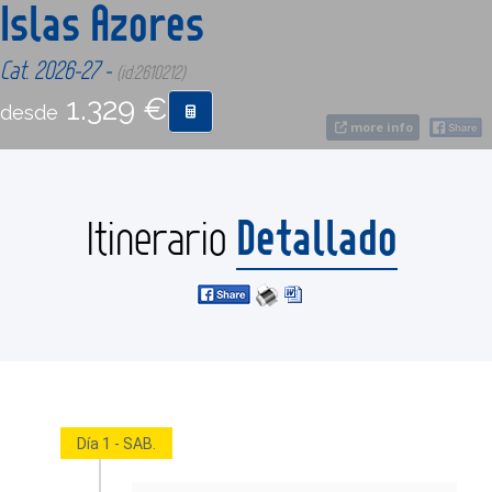
Islas Azores
CONTACTO
Cat. 2026-27 -
(id:2610212)
1.329 €
desde
MÁS
more info
Detallado
Itinerario
Día 1 - SAB.