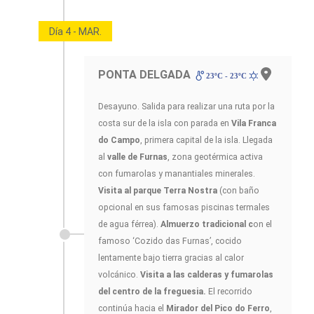
Día 4 - MAR.
PONTA DELGADA
23ºC - 23ºC
Desayuno. Salida para realizar una ruta por la
costa sur de la isla con parada en
Vila Franca
do Campo
, primera capital de la isla. Llegada
al
valle de Furnas
, zona geotérmica activa
con fumarolas y manantiales minerales.
Visita al parque Terra Nostra
(con baño
opcional en sus famosas piscinas termales
de agua férrea).
Almuerzo tradicional c
on el
famoso ‘Cozido das Furnas’, cocido
lentamente bajo tierra gracias al calor
volcánico.
Visita a las calderas y fumarolas
del centro de la freguesia.
El recorrido
continúa hacia el
Mirador del Pico do Ferro
,