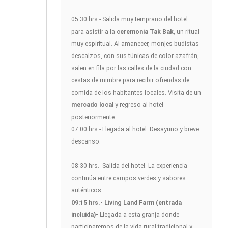
05:30 hrs.- Salida muy temprano del hotel
para asistir a la
ceremonia Tak Bak
, un ritual
muy espiritual. Al amanecer, monjes budistas
descalzos, con sus túnicas de color azafrán,
salen en fila por las calles de la ciudad con
cestas de mimbre para recibir ofrendas de
comida de los habitantes locales. Visita de un
mercado local
y regreso al hotel
posteriormente.
07:00 hrs.- Llegada al hotel. Desayuno y breve
descanso.
08:30 hrs.- Salida del hotel. La experiencia
continúa entre campos verdes y sabores
auténticos.
09:15 hrs.- Living Land Farm
(entrada
incluida)-
Llegada a esta granja donde
participaremos de la vida rural tradicional y