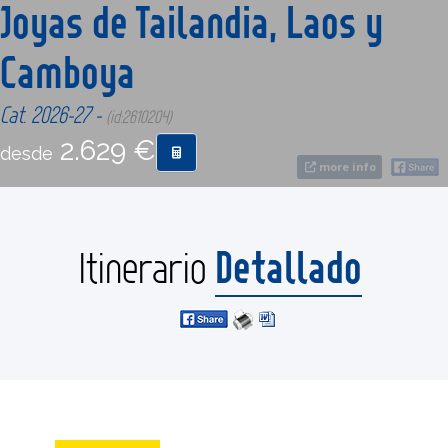
Joyas de Tailandia, Laos y
Camboya
CONTACTO
Cat. 2026-27 -
(id:2610204)
MÁS
2.629 €
desde
more info
Detallado
Itinerario