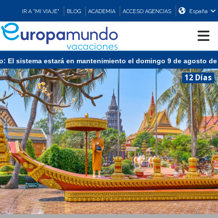
IR A "MI VIAJE"
BLOG
ACADEMIA
ACCESO AGENCIAS
España
ma estará en mantenimiento el domingo 9 de agosto de 13:00 a 15:
CRUCEROS
12 Días
EUROPA
ASIA
ORIENTE
PROMOCIONES
COMPRAR