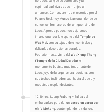
dorados, callejuelas coloniales y la
espiritualidad viva de sus monjes al
amanecer. Comenzaremos el recorrido por el
Palacio Real, hoy Museo Nacional, donde se
conservan los tesoros del antiguo reino de
Laos. A pocos pasos, nos dejaremos
impresionar por la elegancia del
Templo de
Wat Mai,
con su tejado de cinco niveles y
delicadas decoraciones doradas.
Posteriormente, visita del
Wat Xieng Thong
(Templo de la Ciudad Dorada)
, el
monumento budista más importante de
Laos, joya de la arquitectura laosiana, con
sus techos inclinados casi hasta el suelo y
mosaicos resplandecientes.
12:40 hrs.- Luang Prabang – Salida del
embarcadero para dar un
paseo en barca por
el río Mekong,
contemplando la vida local