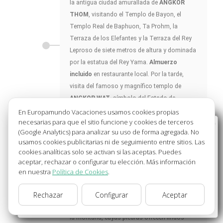
la antigua ciudad amurallada de
ANGKOR
THOM
, visitando el Templo de Bayon, el
Templo Real de Baphuon, Ta Prohm, la
Terraza de los Elefantes y la Terraza del Rey
Leproso de siete metros de altura y dominada
por la estatua del Rey Yama.
Almuerzo
incluido
en restaurante local. Por la tarde,
visita del famoso y magnífico templo de
ANGKOR WAT
, símbolo del Estado de
Camboya y uno de los principales
En Europamundo Vacaciones usamos cookies propias
necesarias para que el sitio funcione y cookies de terceros
monumentos Khmer, probablemente
Bienvenido a Europamundo Vacaciones, está usted
(Google Analytics) para analizar su uso de forma agregada. No
consagrado al Rey Visnhu y al conocimiento
en el sitio internacional de:
usamos cookies publicitarias ni de seguimiento entre sitios. Las
astronómico. Todos estos templos han sido
cookies analíticas solo se activan si las aceptas. Puedes
Wellcome to Europamundo Vacations, your in the
declarados Patrimonio de la Humanidad por
aceptar, rechazar o configurar tu elección. Más información
international site of:
la Unesco y se trata del mayor y mejor
en nuestra
Política de Cookies
.
España
complejo arqueológico de todo el sudeste
Rechazar
Configurar
Aceptar
asiático. El día concluye con la visita del
cambiar/change
Templo Pre Rup, conocido como el templo de
la montaña, cuyas piedras ofrecen lindos