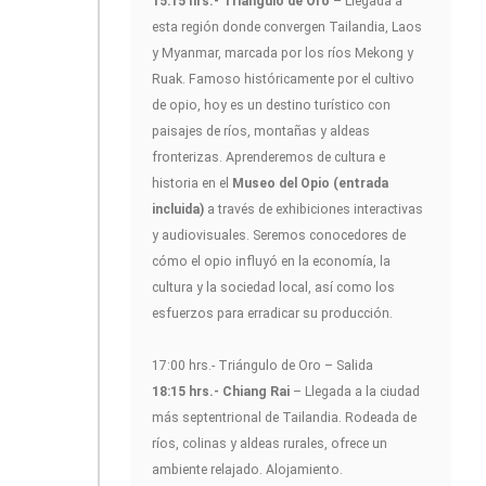
15:15 hrs.- Triángulo de Oro
– Llegada a
esta región donde convergen Tailandia, Laos
y Myanmar, marcada por los ríos Mekong y
Ruak. Famoso históricamente por el cultivo
de opio, hoy es un destino turístico con
paisajes de ríos, montañas y aldeas
fronterizas. Aprenderemos de cultura e
historia en el
Museo del Opio (entrada
incluida)
a través de exhibiciones interactivas
y audiovisuales. Seremos conocedores de
cómo el opio influyó en la economía, la
cultura y la sociedad local, así como los
esfuerzos para erradicar su producción.
17:00 hrs.- Triángulo de Oro – Salida
18:15 hrs.- Chiang Rai
– Llegada a la ciudad
más septentrional de Tailandia. Rodeada de
ríos, colinas y aldeas rurales, ofrece un
ambiente relajado. Alojamiento.