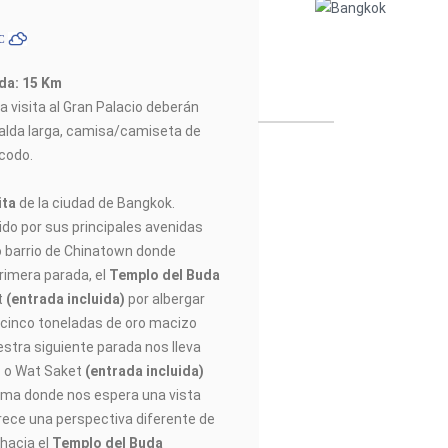
ºC
ada: 15 Km
a visita al Gran Palacio deberán
 falda larga, camisa/camiseta de
 codo.
ita
de la ciudad de Bangkok.
ido por sus principales avenidas
oso barrio de Chinatown donde
rimera parada, el
Templo del Buda
t
(entrada incluida)
por albergar
cinco toneladas de oro macizo
estra siguiente parada nos lleva
o
o Wat Saket
(entrada incluida)
ima donde nos espera una vista
ece una perspectiva diferente de
hacia el
Templo del Buda