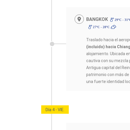
BANGKOK
29ºC - 31
27ºC - 28ºC
Traslado hacia el aero
(incluido) hacia Chian
alojamiento. Ubicada e
cautiva con su mezcla 
Antigua capital del Rei
patrimonio con más de
una fuerte identidad loca
Día 4 - VIE.