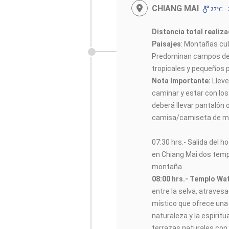
CHIANG MAI
27ºC -
Distancia total realiz
Paisajes
: Montañas cub
Predominan campos de 
tropicales y pequeños p
Nota Importante:
Lleve
caminar y estar con los
deberá llevar pantalón o 
camisa/camiseta de ma
07:30 hrs.- Salida del 
en Chiang Mai dos temp
montaña
08:00 hrs.- Templo Wat
entre la selva, atravesa
místico que ofrece una
naturaleza y la espiritu
terrazas naturales con v