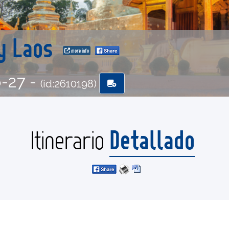
 y Laos
more info
6-27 -
(id:2610198)
Detallado
Itinerario