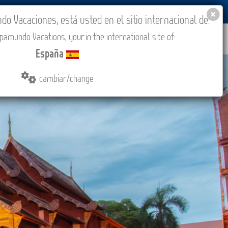
BLOG
ACADEMIA
ACCESO AGENCIAS
España
 Vacaciones, está usted en el sitio internacional de:
amundo Vacations, your in the international site of:
IONES
COMPRAR
CONTACTO
MÁS
España
cambiar/change