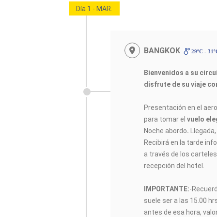
Día 1 - MAR.
BANGKOK
29ºC - 31
Bienvenidos a su circ
disfrute de su viaje c
Presentación en el aer
para tomar el
vuelo ele
Noche abordo
.
Llegada
Recibirá en la tarde inf
a través de los cartele
recepción del hotel.
IMPORTANTE:
-Recuerd
suele ser a las 15.00 hr
antes de esa hora, valo