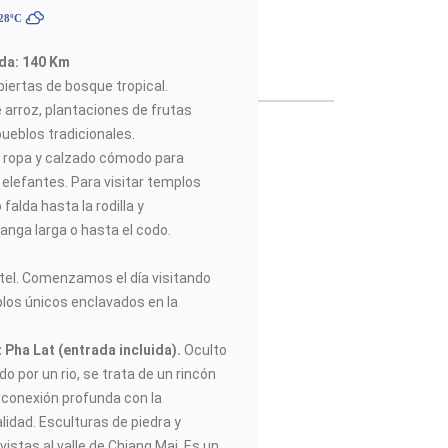
 28ºC
ada: 140 Km
iertas de bosque tropical.
arroz, plantaciones de frutas
ueblos tradicionales.
 ropa y calzado cómodo para
 elefantes. Para visitar templos
falda hasta la rodilla y
nga larga o hasta el codo.
hotel. Comenzamos el día visitando
los únicos enclavados en la
 Pha Lat (entrada incluida).
Oculto
do por un rio, se trata de un rincón
 conexión profunda con la
alidad. Esculturas de piedra y
istas al valle de Chiang Mai. Es un