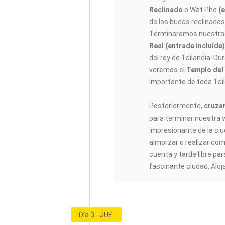
Reclinado
o Wat Pho
(
de los budas reclinado
Terminaremos nuestra 
Real (entrada incluida
del rey de Tailandia. Dur
veremos el
Templo del
importante de toda Tail
Posteriormente,
cruza
para terminar nuestra v
impresionante de la ci
almorzar o realizar com
cuenta y tarde libre pa
fascinante ciudad. Aloj
Día 3 - JUE.