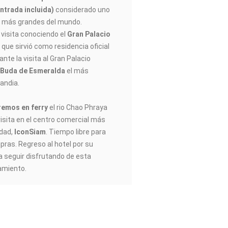
entrada incluida)
considerado uno
s más grandes del mundo.
visita conociendo el
Gran Palacio
)
que sirvió como residencia oficial
ante la visita al Gran Palacio
 Buda de Esmeralda
el más
andia.
remos en ferry
el rio Chao Phraya
isita en el centro comercial más
udad,
IconSiam
. Tiempo libre para
pras. Regreso al hotel por su
ra seguir disfrutando de esta
amiento.