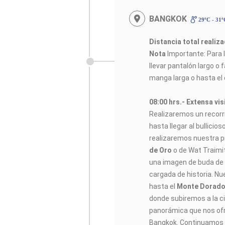
BANGKOK
29ºC - 31
Distancia total realiz
Nota
Importante: Para l
llevar pantalón largo o
manga larga o hasta el
08:00 hrs.- Extensa vis
Realizaremos un recorr
hasta llegar al bullici
realizaremos nuestra p
de Oro
o de Wat Traimi
una imagen de buda de 
cargada de historia. Nu
hasta el
Monte Dorad
donde subiremos a la c
panorámica que nos ofr
Bangkok. Continuamos 