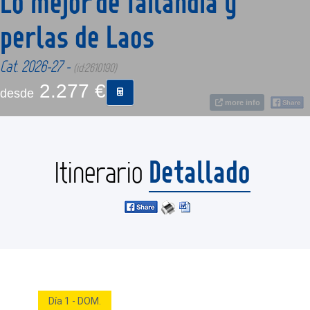
Lo mejor de Tailandia y
perlas de Laos
CONTACTO
Cat. 2026-27 -
(id:2610190)
MÁS
2.277 €
desde
more info
Detallado
Itinerario
Día 1 - DOM.