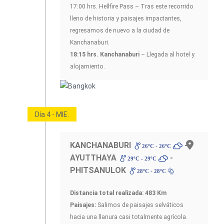
17:00 hrs. Hellfire Pass – Tras este recorrido
lleno de historia y paisajes impactantes,
regresamos de nuevo a la ciudad de
Kanchanaburi.
18:15 hrs. Kanchanaburi
– Llegada al hotel y
alojamiento.
Día 4 - MIE.
KANCHANABURI
-
26ºC - 26ºC
AYUTTHAYA
-
29ºC - 29ºC
PHITSANULOK
28ºC - 28ºC
Distancia total realizada: 483 Km
Paisajes:
Salimos de paisajes selváticos
hacia una llanura casi totalmente agrícola.