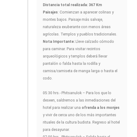
Distancia total realizada: 367 Km
Paisajes
: Comienzan a aparecer colinas y
montes bajos. Paisaje más salvaje,
naturaleza exuberante con menos áreas
agrícolas. Templos y pueblos tradicionales.
Nota Importante:
Lleve calzado cómodo
para caminar. Para visitar recintos
arqueológicos y templos deberá llevar
pantalón o falda hasta la rodilla y
camisa/camiseta de manga larga o hasta el
codo.
05:30 hrs.- Phitsanulok – Para los que lo
deseen, saldremos a las inmediaciones del
hotel para realizar una
ofrenda a los monjes
y vivir de cerca uno de los más importantes
rituales de la cultura budista. Regreso al hotel
para desayunar.
07:00 hrs.- Phitsanulok – Salida hacia el