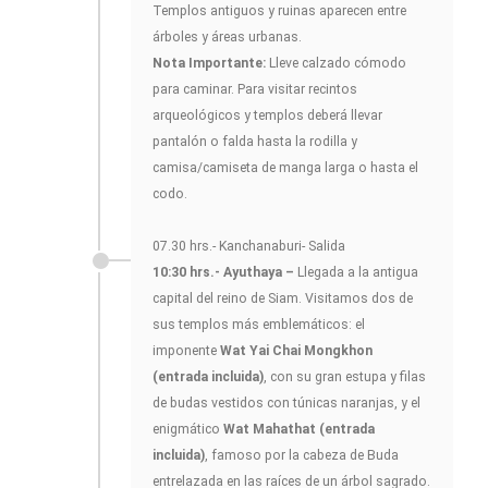
Templos antiguos y ruinas aparecen entre
árboles y áreas urbanas.
Nota Importante:
Lleve calzado cómodo
para caminar. Para visitar recintos
arqueológicos y templos deberá llevar
pantalón o falda hasta la rodilla y
camisa/camiseta de manga larga o hasta el
codo.
07.30 hrs.- Kanchanaburi- Salida
10:30 hrs.- Ayuthaya –
Llegada a la antigua
capital del reino de Siam. Visitamos dos de
sus templos más emblemáticos: el
imponente
Wat Yai Chai Mongkhon
(entrada incluida)
, con su gran estupa y filas
de budas vestidos con túnicas naranjas, y el
enigmático
Wat Mahathat (entrada
incluida)
, famoso por la cabeza de Buda
entrelazada en las raíces de un árbol sagrado.