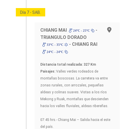
Día 7 - SAB.
CHIANG MAI
-
24ºC - 25ºC
TRIANGULO DORADO
- CHIANG RAI
33ºC - 35ºC
24ºC - 24ºC
Distancia total realizada: 327 Km
Paisajes:
Valles verdes rodeados de
montañas boscosas. La carretera va entre
zonas rurales, con arrozales, pequeñas
aldeas y colinas suaves. Vistas a los ríos
Mekong y Ruak, montañas que descienden
hacia los valles fluviales, aldeas ribereñas.
07:45 hrs.- Chiang Mai – Salida hacia el este
del país.