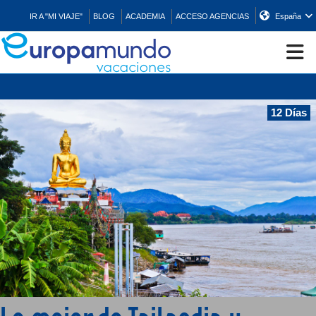
IR A "MI VIAJE"
BLOG
ACADEMIA
ACCESO AGENCIAS
España
CRUCEROS
12 Días
EUROPA
ASIA
ORIENTE
PROMOCIONES
COMPRAR