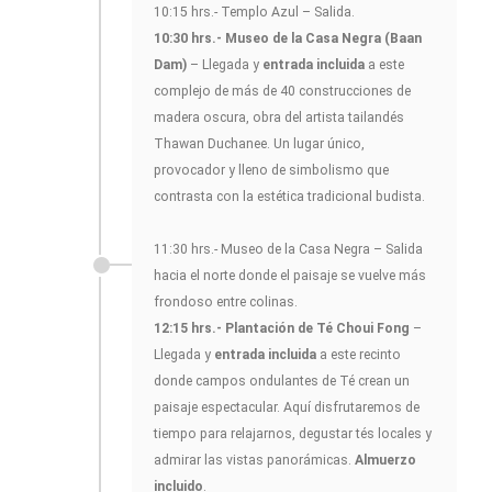
10:15 hrs.- Templo Azul – Salida.
10:30 hrs.- Museo de la Casa Negra (Baan
Dam)
– Llegada y
entrada incluida
a este
complejo de más de 40 construcciones de
madera oscura, obra del artista tailandés
Thawan Duchanee. Un lugar único,
provocador y lleno de simbolismo que
contrasta con la estética tradicional budista.
11:30 hrs.- Museo de la Casa Negra – Salida
hacia el norte donde el paisaje se vuelve más
frondoso entre colinas.
12:15 hrs.- Plantación de Té Choui Fong
–
Llegada y
entrada incluida
a este recinto
donde campos ondulantes de Té crean un
paisaje espectacular. Aquí disfrutaremos de
tiempo para relajarnos, degustar tés locales y
admirar las vistas panorámicas.
Almuerzo
incluido
.