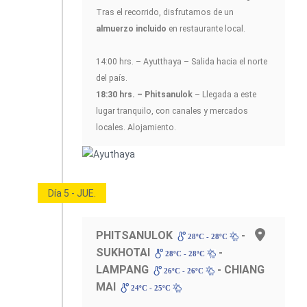
Tras el recorrido, disfrutamos de un
almuerzo incluido
en restaurante local.
14:00 hrs. – Ayutthaya – Salida hacia el norte
del país.
18:30 hrs. – Phitsanulok
– Llegada a este
lugar tranquilo, con canales y mercados
locales. Alojamiento.
Día 5 - JUE.
PHITSANULOK
-
28ºC - 28ºC
SUKHOTAI
-
28ºC - 28ºC
LAMPANG
- CHIANG
26ºC - 26ºC
MAI
24ºC - 25ºC