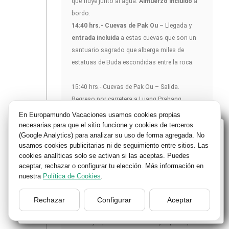
que fluye junto al agua.
Almuerzo incluido
a
bordo.
14:40 hrs.- Cuevas de Pak Ou
– Llegada y
entrada incluida
a estas cuevas que son un
santuario sagrado que alberga miles de
estatuas de Buda escondidas entre la roca.
15:40 hrs.- Cuevas de Pak Ou – Salida.
Regreso por carretera a Luang Prabang.
Parada en el pueblo de
Ban Xang Khong
muy
En Europamundo Vacaciones usamos cookies propias
conocido por el algodón y el tejido de seda.
necesarias para que el sitio funcione y cookies de terceros
Bienvenido a Europamundo Vacaciones, está usted
(Google Analytics) para analizar su uso de forma agregada. No
17:45 hrs.- Luang Prabang
– Llegada al
en el sitio internacional de:
usamos cookies publicitarias ni de seguimiento entre sitios. Las
hotel.
cookies analíticas solo se activan si las aceptas. Puedes
Wellcome to Europamundo Vacations, your in the
aceptar, rechazar o configurar tu elección. Más información en
international site of:
Nota:
la ascensión del monte Phousi se ha
nuestra
Política de Cookies
.
España
convertido en un lugar muy turístico, que
recomendamos visitar por su cuenta durante
Rechazar
Configurar
Aceptar
cambiar/change
el día (no lo recomendamos durante la puesta
del sol ya que a menudo no hay espacio para