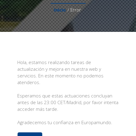
Inicio
/
Error
Hola, estamos realizando tareas de
actualización y mejora en nuestra web y
servicios. En este momento no podemos
atenderos.
Esperamos que estas actuaciones concluyan
antes de las 23:00 CET/Madrid, por favor intenta
acceder más tarde.
Agradecemos tu confianza en Europamundo.