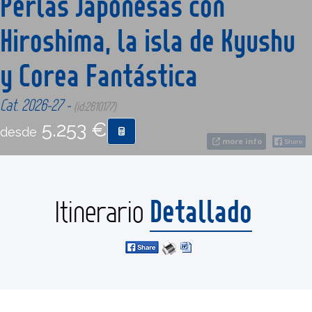
Perlas Japonesas con
Hiroshima, la isla de Kyushu
CONTACTO
y Corea Fantástica
MÁS
Cat. 2026-27 -
(id:2610177)
5.253 €
desde
more info
Detallado
Itinerario