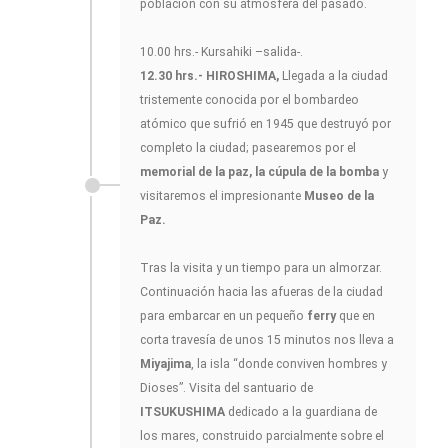
población con su atmósfera del pasado.
10.00 hrs.- Kursahiki –salida-.
12.30 hrs.-
HIROSHIMA,
Llegada a la ciudad
tristemente conocida por el bombardeo
atómico que sufrió en 1945 que destruyó por
completo la ciudad; pasearemos por el
memorial de la paz, la cúpula de la bomba
y
visitaremos el impresionante
Museo de la
Paz.
Tras la visita y un tiempo para un almorzar.
Continuación hacia las afueras de la ciudad
para embarcar en un pequeño
ferry
que en
corta travesía de unos 15 minutos nos lleva a
Miyajima
, la isla “donde conviven hombres y
Dioses”. Visita del santuario de
ITSUKUSHIMA
dedicado a la guardiana de
los mares, construido parcialmente sobre el