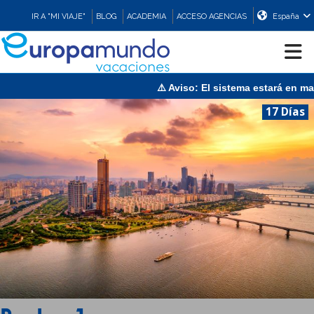
IR A "MI VIAJE"
BLOG
ACADEMIA
ACCESO AGENCIAS
España
⚠️ Aviso: El sistema estará en mantenimiento 
CRUCEROS
17 Días
EUROPA
ASIA
ORIENTE
PROMOCIONES
COMPRAR