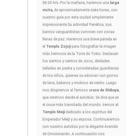
08.00 hrs- Por la mañana, haremos una
larga
visita,
de aproximadamente siete horas, con
nuestro guía por esta ciudad simplemente
impresionante Su actividad frenética, sus
barrios vanguardistas conviven con zonas
llenas de paz. Haremos una breve parada en
el
Templo Zojoji
para fotografiar la imagen
más hermosa de la Torre de Tokio. Destacan
los cientos y cientos de Jizos, deidades
talladas en piedra y consideradas guardianas
de los niños, quienes se adornan con gorros
de lana, baberos y molinos de viento. Luego
nos dirigiremos al famoso
cruce de Shibuya
,
que veremos desde el autobús. Se dice que es
el cruce más transitado del mundo. Iremos al
Templo Meiji
dedicado a los espíritus del
Emperador Meiji y su esposa. Continuaremos
con nuestro autobús por la elegante Avenida
de Omotesando. A continuación nos