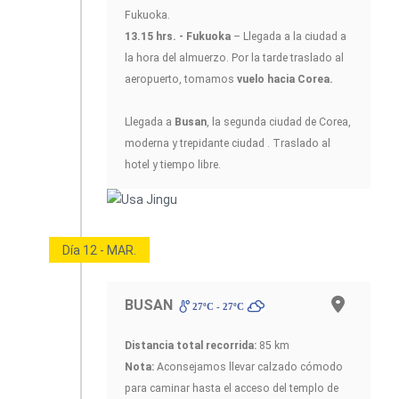
Fukuoka.
13.15 hrs. - Fukuoka
– Llegada a la ciudad a
la hora del almuerzo. Por la tarde traslado al
aeropuerto, tomamos
vuelo hacia Corea.
Llegada a
Busan
, la segunda ciudad de Corea,
moderna y trepidante ciudad . Traslado al
hotel y tiempo libre.
Día 12 - MAR.
BUSAN
27ºC - 27ºC
Distancia total recorrida:
85 km
Nota:
Aconsejamos llevar calzado cómodo
para caminar hasta el acceso del templo de