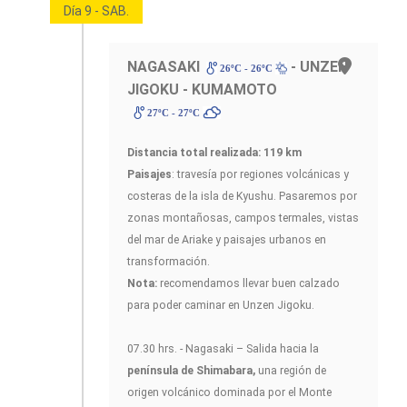
Día 9 - SAB.
NAGASAKI
- UNZEN
26ºC - 26ºC
JIGOKU - KUMAMOTO
27ºC - 27ºC
Distancia total realizada: 119 km
Paisajes
: travesía por regiones volcánicas y
costeras de la isla de Kyushu. Pasaremos por
zonas montañosas, campos termales, vistas
del mar de Ariake y paisajes urbanos en
transformación.
Nota:
recomendamos llevar buen calzado
para poder caminar en Unzen Jigoku.
07.30 hrs. - Nagasaki – Salida hacia la
península de Shimabara,
una región de
origen volcánico dominada por el Monte