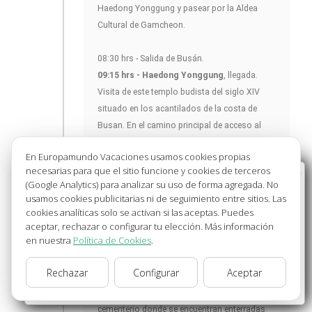
Haedong Yonggung y pasear por la Aldea
Cultural de Gamcheon.
08:30 hrs - Salida de Busán.
09:15 hrs - Haedong Yonggung
, llegada.
Visita de este templo budista del siglo XIV
situado en los acantilados de la costa de
Busan. En el camino principal de acceso al
templo hay una fila de estatuas de piedra que
En Europamundo Vacaciones usamos cookies propias
se corresponden a las doce figuras del
necesarias para que el sitio funcione y cookies de terceros
zodiaco chino que, según la filosofía oriental,
Bienvenido a Europamundo Vacaciones, está usted
(Google Analytics) para analizar su uso de forma agregada. No
en el sitio internacional de:
son deidades guardianas.
usamos cookies publicitarias ni de seguimiento entre sitios. Las
cookies analíticas solo se activan si las aceptas. Puedes
Wellcome to Europamundo Vacations, your in the
aceptar, rechazar o configurar tu elección. Más información
10:15 hrs – Haedong Yonggung, salida.
international site of:
en nuestra
Política de Cookies
.
11:15 hrs –
Llegada a
Busan
, la segunda
España
mayor ciudad de Corea del Sur, y
visita
de la
Rechazar
Configurar
Aceptar
ciudad. Conoceremos el
Memorial de
cambiar/change
Naciones Unidas (entrada incluida)
, con su
cementerio donde se encuentran enterradas