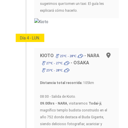
sugerimos que tomen un taxi. El guía les
explicará cómo hacerlo.
Día 4 - LUN.
KIOTO
- NARA
25ºC - 28ºC
- OSAKA
27ºC - 27ºC
25ºC - 28ºC
Distancia total recorrida:
105km
08:00 - Salida de Kioto.
09.00hrs - NARA
, visitaremos
Todai-ji
,
magnífico templo budista construido en el
año 752 donde destaca el Buda Gigante,
siendo delicioso fotografiar, acariciar y