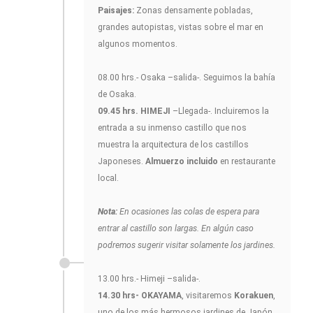
Paisajes:
Zonas densamente pobladas,
grandes autopistas, vistas sobre el mar en
algunos momentos.
08.00 hrs.- Osaka –salida-. Seguimos la bahía
de Osaka.
09.45 hrs. HIMEJI
–Llegada-. Incluiremos la
entrada a su inmenso castillo que nos
muestra la arquitectura de los castillos
Japoneses.
Almuerzo incluido
en restaurante
local.
Nota:
En ocasiones las colas de espera para
entrar al castillo son largas. En algún caso
podremos sugerir visitar solamente los jardines.
13.00 hrs.- Himeji –salida-.
14.30 hrs- OKAYAMA
, visitaremos
Korakuen
,
uno de los más hermosos jardines de Japón,