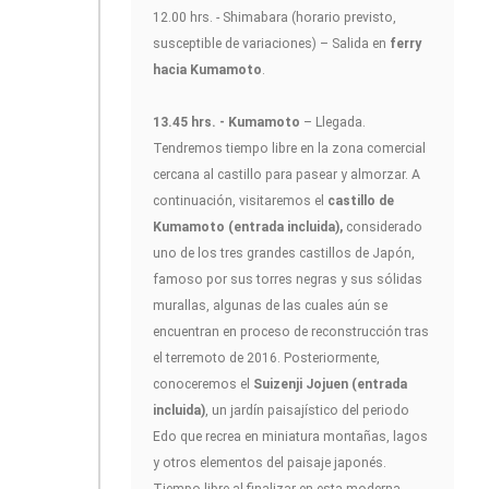
12.00 hrs. - Shimabara (horario previsto,
susceptible de variaciones) – Salida en
ferry
hacia Kumamoto
.
13.45 hrs. - Kumamoto
– Llegada.
Tendremos tiempo libre en la zona comercial
cercana al castillo para pasear y almorzar. A
continuación, visitaremos el
castillo de
Kumamoto (entrada incluida),
considerado
uno de los tres grandes castillos de Japón,
famoso por sus torres negras y sus sólidas
murallas, algunas de las cuales aún se
encuentran en proceso de reconstrucción tras
el terremoto de 2016. Posteriormente,
conoceremos el
Suizenji Jojuen (entrada
incluida)
, un jardín paisajístico del periodo
Edo que recrea en miniatura montañas, lagos
y otros elementos del paisaje japonés.
Tiempo libre al finalizar en esta moderna