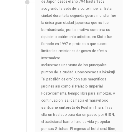
de Japón desde el año 794 hasta 1868
acogiendo la sede de la corte Imperial. Esta
ciudad durante la segunda guerra mundial fue
la única gran ciudad japonesa que no fue
bombardeada, por tal motivo conserva su
riquísimo patrimonio artístico; en Kioto fue
firmado en 1997 el protocolo que busca
limitar las emisiones de gases de efecto
invernadero.
Incluiremos una visita de los principales
puntos de la ciudad. Conoceremos
Kinkakuji
,
“el pabellón de oro” con sus magníficos
jardines así como el
Palacio Imperial
.
Posteriormente, tiempo libre para almorzar. A
continuación, salida hacia el maravilloso
santuario sintoísta de Fushimi Inari
. Tras
ello un traslado para dar un paseo por
GION
,
el tradicional barrio lleno de vida y popular
por sus Geishas. El regreso al hotel será libre,