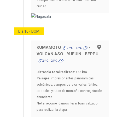
ciudad.
Día 10 - DOM.
KUMAMOTO
-
27ºC - 27ºC
VOLCAN ASO - YUFUIN - BEPPU
24ºC - 24ºC
Distancia total realizada: 156 km
Paisajes:
impresionantes panorámicas
volcánicas, campos de lava, valles fértiles,
arrozales y rutas de montaña con vegetación
abundante.
Nota:
recomendamos llevar buen calzado
para realizar la etapa.