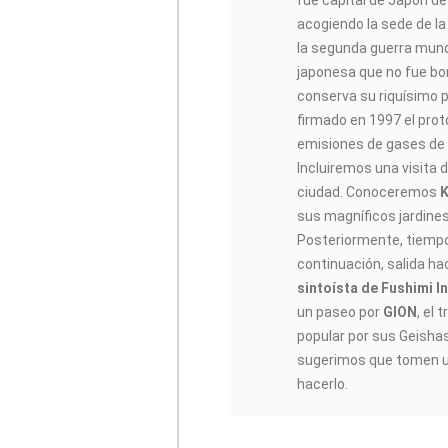
fue capital de Japón d
acogiendo la sede de la
la segunda guerra mundi
japonesa que no fue bo
conserva su riquísimo p
firmado en 1997 el prot
emisiones de gases de 
Incluiremos una visita d
ciudad. Conoceremos
K
sus magníficos jardine
Posteriormente, tiempo 
continuación, salida hac
sintoísta de Fushimi In
un paseo por
GION
, el 
popular por sus Geishas.
sugerimos que tomen un 
hacerlo.