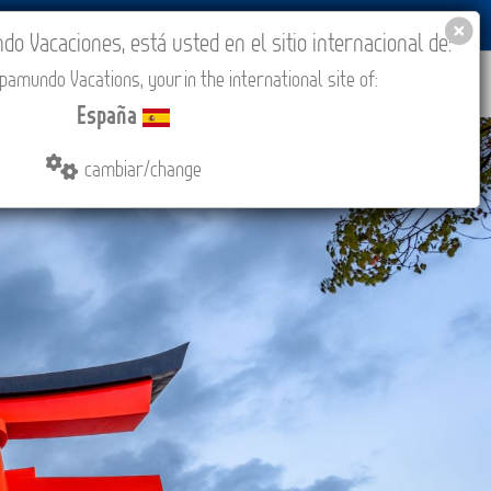
BLOG
ACADEMIA
ACCESO AGENCIAS
España
 Vacaciones, está usted en el sitio internacional de:
amundo Vacations, your in the international site of:
IONES
COMPRAR
CONTACTO
MÁS
España
cambiar/change