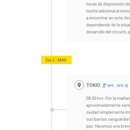
horas de disposición de
noche adicional al inici
a encontrar en este itin
dependiendo de la situac
desarrollo del circuito, 
Día 2 - MAR.
TOKIO
33ºC - 35ºC
08.00 hrs- Por la maña
aproximadamente siete 
ciudad simplemente imp
sus barrios vanguardis
paz. Haremos una breve