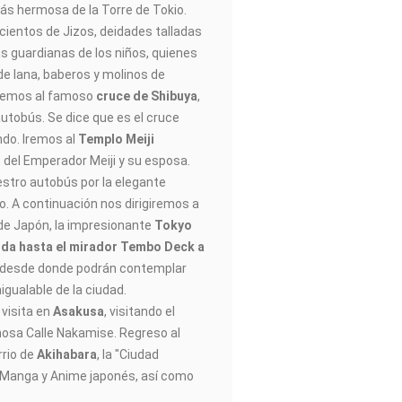
ás hermosa de la Torre de Tokio.
cientos de Jizos, deidades talladas
s guardianas de los niños, quienes
de lana, baberos y molinos de
giremos al famoso
cruce de Shibuya
,
utobús. Se dice que es el cruce
do. Iremos al
Templo Meiji
s del Emperador Meiji y su esposa.
stro autobús por la elegante
 A continuación nos dirigiremos a
 de Japón, la impresionante
Tokyo
uida hasta el mirador Tembo Deck a
, desde donde podrán contemplar
igualable de la ciudad.
visita en
Asakusa
, visitando el
mosa Calle Nakamise. Regreso al
rrio de
Akihabara
, la "Ciudad
el Manga y Anime japonés, así como