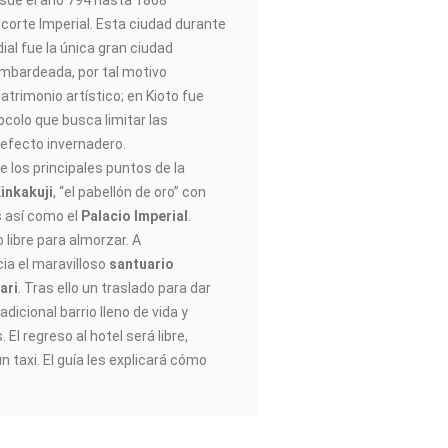
esde el año 794 hasta 1868
 corte Imperial. Esta ciudad durante
al fue la única gran ciudad
mbardeada, por tal motivo
atrimonio artístico; en Kioto fue
ocolo que busca limitar las
efecto invernadero.
e los principales puntos de la
inkakuji
, “el pabellón de oro” con
s así como el
Palacio Imperial
.
libre para almorzar. A
ia el maravilloso
santuario
ari
. Tras ello un traslado para dar
tradicional barrio lleno de vida y
 El regreso al hotel será libre,
taxi. El guía les explicará cómo