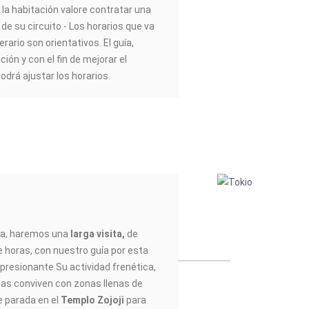
 la habitación valore contratar una
o de su circuito.- Los horarios que va
erario son orientativos. El guía,
ión y con el fin de mejorar el
podrá ajustar los horarios.
na, haremos una
larga visita,
de
horas, con nuestro guía por esta
resionante Su actividad frenética,
tas conviven con zonas llenas de
 parada en el
Templo Zojoji
para