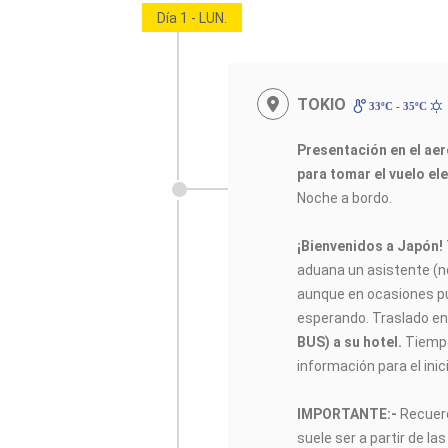
Día 1 - LUN.
TOKIO
33ºC - 35ºC
Presentación en el aer
para tomar el vuelo ele
Noche a bordo.
¡Bienvenidos a Japón!
aduana un asistente (
aunque en ocasiones pu
esperando. Traslado e
BUS) a su hotel.
Tiempo 
información para el inici
IMPORTANTE:-
Recuerd
suele ser a partir de la