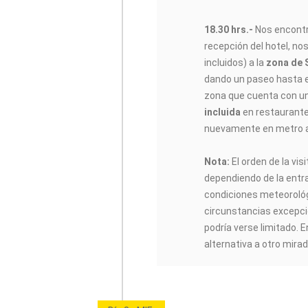
18.30 hrs.-
Nos encontr
recepción del hotel, no
incluidos) a la
zona de S
dando un paseo hasta e
zona que cuenta con un
incluida
en restaurante
nuevamente en metro a
Nota:
El orden de la vi
dependiendo de la entra
condiciones meteoroló
circunstancias excepci
podría verse limitado. E
alternativa a otro mira