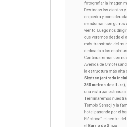
fotografiar la imagen m
Destacan los cientos y 
en piedra y considerada
se adornan con gorros 
viento. Luego nos diri
que veremos desde el a
más transitado del mun
dedicado a los espíritu
Continuaremos con nue
Avenida de Omotesando.
la estructura más alta
Skytree (entrada incl
350
metros de altura)
una vista panorámica in
Terminaremos nuestra 
Templo Sensoji y la fa
hotel pasando por el ba
Eléctrica", el centro d
el
Barrio de Ginza
.