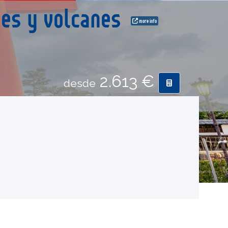
oses y volcanes
more info
2.613 €
desde