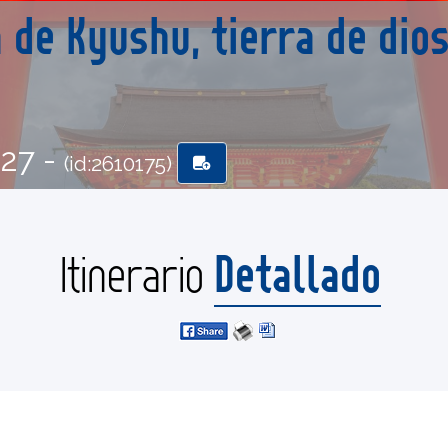
la de Kyushu, tierra de di
-27 -
(id:2610175)
Detallado
Itinerario