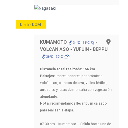
Día 5 - DOM.
KUMAMOTO
-
34ºC - 34ºC
VOLCAN ASO - YUFUIN - BEPPU
30ºC - 30ºC
Distancia total realizada: 156 km
Paisajes:
impresionantes panorámicas
volcánicas, campos de lava, valles fértiles,
arrozales y rutas de montaña con vegetación
abundante.
Nota:
recomendamos llevar buen calzado
para realizar la etapa.
07.30 hrs. - Kumamoto – Salida hacia una de