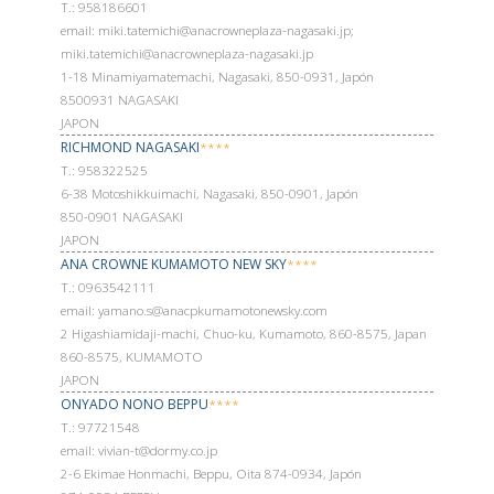
Т.: 958186601
email: miki.tatemichi@anacrowneplaza-nagasaki.jp;
miki.tatemichi@anacrowneplaza-nagasaki.jp
1-18 Minamiyamatemachi, Nagasaki, 850-0931, Japón
8500931 NAGASAKI
JAPON
RICHMOND NAGASAKI
****
Т.: 958322525
6-38 Motoshikkuimachi, Nagasaki, 850-0901, Japón
850-0901 NAGASAKI
JAPON
ANA CROWNE KUMAMOTO NEW SKY
****
Т.: 0963542111
email: yamano.s@anacpkumamotonewsky.com
2 Higashiamidaji-machi, Chuo-ku, Kumamoto, 860-8575, Japan
860-8575, KUMAMOTO
JAPON
ONYADO NONO BEPPU
****
Т.: 97721548
email: vivian-t@dormy.co.jp
2-6 Ekimae Honmachi, Beppu, Oita 874-0934, Japón