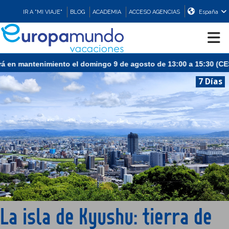
IR A "MI VIAJE"
BLOG
ACADEMIA
ACCESO AGENCIAS
España
tenimiento el domingo 9 de agosto de 13:00 a 15:30 (CEST/Madrid)
CRUCEROS
7 Días
EUROPA
ASIA
ORIENTE
PROMOCIONES
La isla de Kyushu: tierra de
COMPRAR