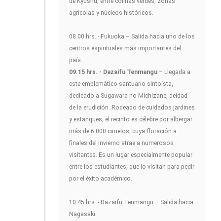
de Kyushu, entre colinas verdes, zonas
agrícolas y núcleos históricos.
08.00 hrs. - Fukuoka – Salida hacia uno de los
centros espirituales más importantes del
país.
09.15 hrs. - Dazaifu Tenmangu
– Llegada a
este emblemático santuario sintoísta,
dedicado a Sugawara no Michizane, deidad
de la erudición. Rodeado de cuidados jardines
y estanques, el recinto es célebre por albergar
más de 6.000 ciruelos, cuya floración a
finales del invierno atrae a numerosos
visitantes. Es un lugar especialmente popular
entre los estudiantes, que lo visitan para pedir
por el éxito académico.
10.45 hrs. - Dazaifu Tenmangu – Salida hacia
Nagasaki.