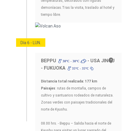
temperaturas, decorados con figuras
demoníacas.Tras la visita, traslado al hotel y
tiempo libre.
Día 6 - LUN.
BEPPU
- USA JINGU
30ºC - 30ºC
- FUKUOKA
35ºC - 35ºC
Distancia total realizada: 177 km
Paisajes
: rutas de montaña, campos de
cultivo y santuarios rodeados de naturaleza.
Zonas verdes con paisajes tradicionales del
norte de Kyushu.
08.00 hrs. - Beppu – Salida hacia el norte de
Kyushu para visitar un lugar sagrado del