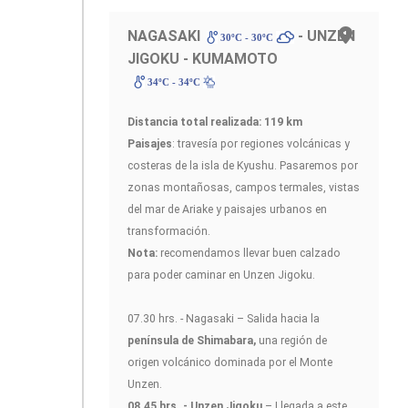
NAGASAKI
- UNZEN
30ºC - 30ºC
JIGOKU - KUMAMOTO
34ºC - 34ºC
Distancia total realizada: 119 km
Paisajes
: travesía por regiones volcánicas y
costeras de la isla de Kyushu. Pasaremos por
zonas montañosas, campos termales, vistas
del mar de Ariake y paisajes urbanos en
transformación.
Nota:
recomendamos llevar buen calzado
para poder caminar en Unzen Jigoku.
07.30 hrs. - Nagasaki – Salida hacia la
península de Shimabara,
una región de
origen volcánico dominada por el Monte
Unzen.
08.45 hrs. - Unzen Jigoku
– Llegada a este