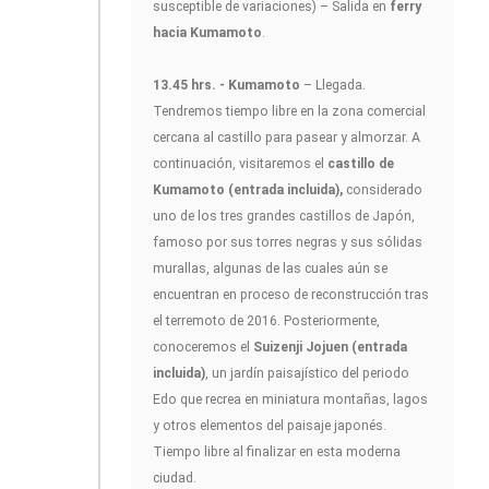
susceptible de variaciones) – Salida en
ferry
hacia Kumamoto
.
13.45 hrs. - Kumamoto
– Llegada.
Tendremos tiempo libre en la zona comercial
cercana al castillo para pasear y almorzar. A
continuación, visitaremos el
castillo de
Kumamoto (entrada incluida),
considerado
uno de los tres grandes castillos de Japón,
famoso por sus torres negras y sus sólidas
murallas, algunas de las cuales aún se
encuentran en proceso de reconstrucción tras
el terremoto de 2016. Posteriormente,
conoceremos el
Suizenji Jojuen (entrada
incluida)
, un jardín paisajístico del periodo
Edo que recrea en miniatura montañas, lagos
y otros elementos del paisaje japonés.
Tiempo libre al finalizar en esta moderna
ciudad.