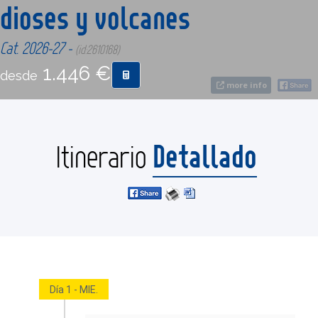
dioses y volcanes
CONTACTO
Cat. 2026-27 -
(id:2610168)
1.446 €
desde
MÁS
more info
Detallado
Itinerario
Día 1 - MIE.