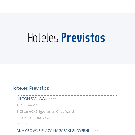
Previstos
Hoteles
Hoteles Previstos
HILTON SEAHAWK
****
Т.: 928448111
2 Chome-2-3 Jigyohama, Chuo Ward,
810-8650 FUKUOKA
JAPON
ANA CROWNE PLAZA NAGASAKI GLOVERHILL
***