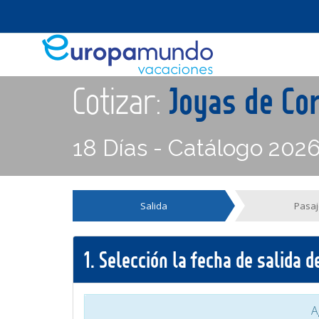
Cotizar:
Joyas de Co
18 Días - Catálogo 202
Salida
Pasaj
1.
Selección la fecha de salida 
A