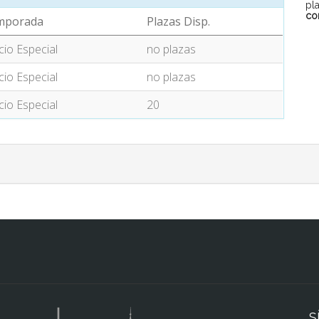
pl
co
mporada
Plazas Disp.
cio Especial
no plazas
cio Especial
no plazas
cio Especial
20
S