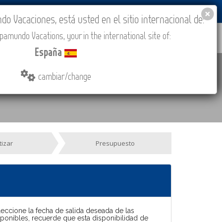
BLOG
ACADEMIA
ACCESO AGENCIAS
España
 Vacaciones, está usted en el sitio internacional de:
amundo Vacations, your in the international site of:
IONES
COMPRAR
CONTACTO
MÁS
España
e info
cambiar/change
tizar
Presupuesto
leccione la fecha de salida deseada de las
sponibles, recuerde que esta disponibilidad de