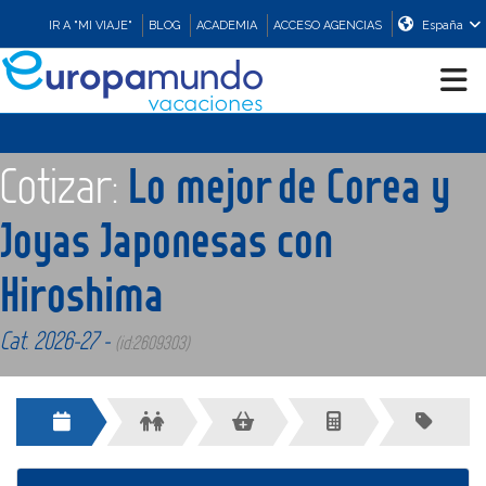
IR A "MI VIAJE"
BLOG
ACADEMIA
ACCESO AGENCIAS
España
CRUCEROS
Cotizar:
Lo mejor de Corea y
EUROPA
Joyas Japonesas con
Hiroshima
ASIA
Cat. 2026-27 -
(id:2609303)
ORIENTE
PROMOCIONES
COMPRAR