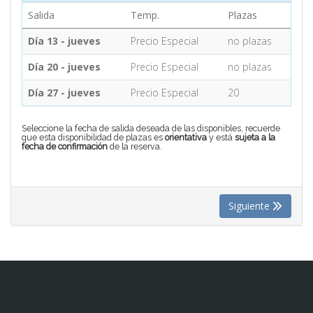
Salida
Temp.
Plazas
CONTACTO
Día 13 - jueves
Precio Especial
no plazas
Día 20 - jueves
Precio Especial
no plazas
MÁS
Día 27 - jueves
Precio Especial
20
Seleccione la fecha de salida deseada de las disponibles, recuerde
que esta disponibilidad de plazas es
orientativa
y está
sujeta a la
fecha de confirmación
de la reserva.
Siguiente