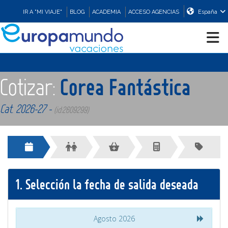
IR A "MI VIAJE"
BLOG
ACADEMIA
ACCESO AGENCIAS
España
CRUCEROS
Cotizar:
Corea Fantástica
EUROPA
Cat. 2026-27 -
(id:2609299)
ASIA
ORIENTE
1.
Selección la fecha de salida deseada
PROMOCIONES
Agosto 2026
COMPRAR